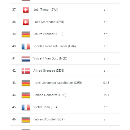
37
Joël Tinner (SWI)
s.t.
38
Luca Marchand (SWI)
s.t.
39
Mauro Brenner (GER)
s.t.
40
Nicolas Rousset-Favier (FRA)
s.t.
41
Vincent Van Dorp (NED)
s.t.
42
Alfred Grenaae (DEN)
s.t.
43
Henri Johannes Appelbaum (GER)
0:43
44
Philipp Gebhardt (GER)
1:21
45
Victor Jean (FRA)
s.t.
46
Fabian Wünstel (GER)
s.t.