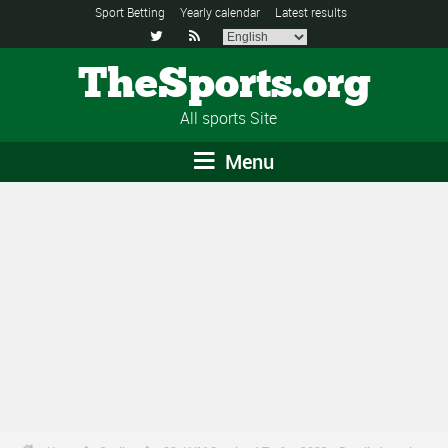
Sport Betting
Yearly calendar
Latest results


TheSports.org
All sports Site
Menu