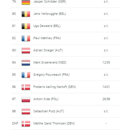
79
Jasper Schröder (GER)
s.t.
80
Jens Verbrugghe (BEL)
s.t.
81
Ugo Deweerd (BEL)
s.t.
82
Paul Mathieu (FRA)
s.t.
83
Adrian Stieger (AUT)
s.t.
84
Mark Groeneveld (NED)
12:55
85
Grégory Pouvreault (FRA)
s.t.
86
Frederik Aalling Nørtoft (DEN)
14:01
87
Antoni Kida (POL)
26:58
88
Sebastian Putz (AUT)
s.t.
DNF
Malthe Sand Thomsen (DEN)
-