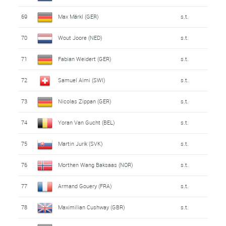
69
Max Märkl (GER)
s.t.
70
Wout Joore (NED)
s.t.
71
Fabian Weidert (GER)
s.t.
72
Samuel Aimi (SWI)
s.t.
73
Nicolas Zippan (GER)
s.t.
74
Yoran Van Gucht (BEL)
s.t.
75
Martin Jurík (SVK)
s.t.
76
Morthen Wang Baksaas (NOR)
s.t.
77
Armand Gouery (FRA)
s.t.
78
Maximilian Cushway (GBR)
s.t.