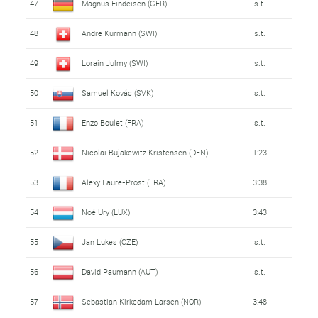
47
Magnus Findeisen (GER)
s.t.
48
Andre Kurmann (SWI)
s.t.
49
Lorain Julmy (SWI)
s.t.
50
Samuel Kovác (SVK)
s.t.
51
Enzo Boulet (FRA)
s.t.
52
Nicolai Bujakewitz Kristensen (DEN)
1:23
53
Alexy Faure-Prost (FRA)
3:38
54
Noé Ury (LUX)
3:43
55
Jan Lukes (CZE)
s.t.
56
David Paumann (AUT)
s.t.
57
Sebastian Kirkedam Larsen (NOR)
3:48