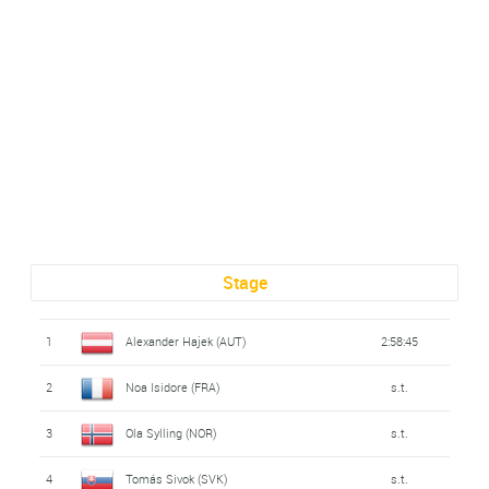
Stage
1
Alexander Hajek (AUT)
2:58:45
2
Noa Isidore (FRA)
s.t.
3
Ola Sylling (NOR)
s.t.
4
Tomás Sivok (SVK)
s.t.