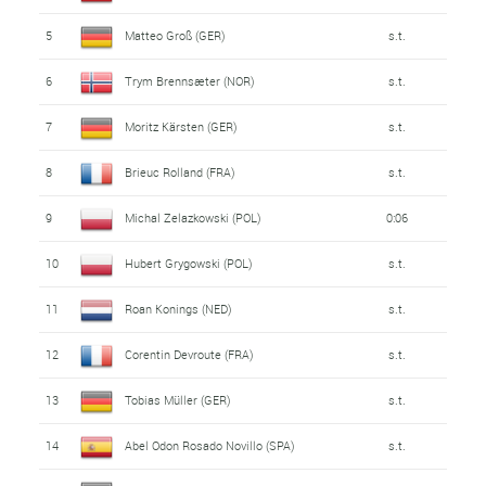
5
Matteo Groß (GER)
s.t.
6
Trym Brennsæter (NOR)
s.t.
7
Moritz Kärsten (GER)
s.t.
8
Brieuc Rolland (FRA)
s.t.
9
Michal Zelazkowski (POL)
0:06
10
Hubert Grygowski (POL)
s.t.
11
Roan Konings (NED)
s.t.
12
Corentin Devroute (FRA)
s.t.
13
Tobias Müller (GER)
s.t.
14
Abel Odon Rosado Novillo (SPA)
s.t.