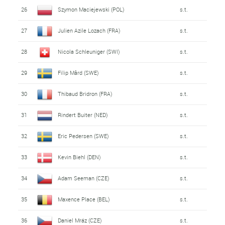
26
Szymon Maciejewski (POL)
s.t.
27
Julien Azile Lozach (FRA)
s.t.
28
Nicola Schleuniger (SWI)
s.t.
29
Filip Mård (SWE)
s.t.
30
Thibaud Bridron (FRA)
s.t.
31
Rindert Buiter (NED)
s.t.
32
Eric Pedersen (SWE)
s.t.
33
Kevin Biehl (DEN)
s.t.
34
Adam Seeman (CZE)
s.t.
35
Maxence Place (BEL)
s.t.
36
Daniel Mráz (CZE)
s.t.