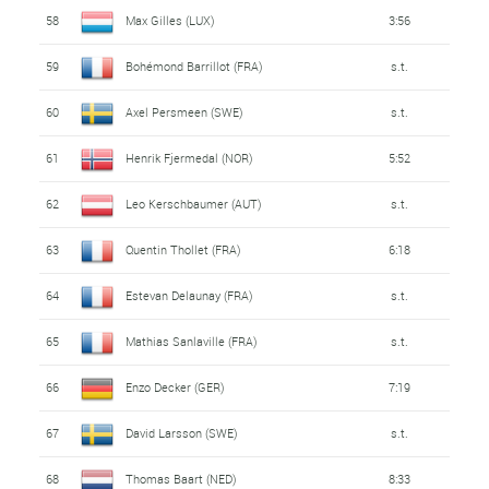
58
Max Gilles (LUX)
3:56
59
Bohémond Barrillot (FRA)
s.t.
60
Axel Persmeen (SWE)
s.t.
61
Henrik Fjermedal (NOR)
5:52
62
Leo Kerschbaumer (AUT)
s.t.
63
Quentin Thollet (FRA)
6:18
64
Estevan Delaunay (FRA)
s.t.
65
Mathias Sanlaville (FRA)
s.t.
66
Enzo Decker (GER)
7:19
67
David Larsson (SWE)
s.t.
68
Thomas Baart (NED)
8:33