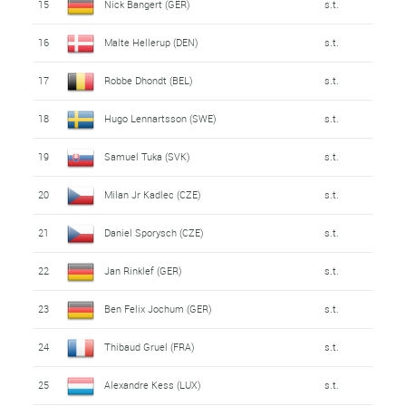
15
Nick Bangert (GER)
s.t.
16
Malte Hellerup (DEN)
s.t.
17
Robbe Dhondt (BEL)
s.t.
18
Hugo Lennartsson (SWE)
s.t.
19
Samuel Tuka (SVK)
s.t.
20
Milan Jr Kadlec (CZE)
s.t.
21
Daniel Sporysch (CZE)
s.t.
22
Jan Rinklef (GER)
s.t.
23
Ben Felix Jochum (GER)
s.t.
24
Thibaud Gruel (FRA)
s.t.
25
Alexandre Kess (LUX)
s.t.