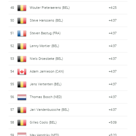
49
Wouter Pieteraerens (BEL)
+4:25
50
Steve Hanssens (BEL)
+4:37
51
Steven Bastug (FRA)
+4:37
52
Lenny Mortier (BEL)
+4:37
53
Niels Droesbeke (BEL)
+4:37
54
Adam Jamieson (CAN)
+4:37
55
Jens Vertenten (BEL)
+4:37
56
Thomas Bosch (NED)
+4:37
57
Jari Vandenbussche (BEL)
+4:37
58
Gilles Cools (BEL)
+5:09
59
Max Hendrikx (NED)
+5:20