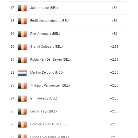
17
Julien Kaise (BEL)
+52
18
Emill Vandenabeele (BEL)
+52
19
Piet Allegaert (BEL)
+52
20
Gianni Colpaert (BEL)
+2:35
21
Robin Van Der Beken (BEL)
+2:35
22
Martijn De Jong (NED)
+2:35
23
Thibault Parmentier (BEL)
+2:35
24
Gill Meheus (BEL)
+2:35
25
Lazslo Feys (BEL)
+2:35
26
Dominick Van Guyse (BEL)
+2:35
27
Lounes Verschaeve (BEL)
+2:35