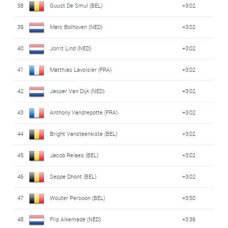
38
Guust De Smul (BEL)
+3:02
39
Marc Bolhoven (NED)
+3:02
40
Jorrit Lind (NED)
+3:02
41
Matthias Lavoisier (FRA)
+3:02
42
Jasper Van Dijk (NED)
+3:02
43
Anthony Vandrepotte (FRA)
+3:02
44
Bright Vansteenkiste (BEL)
+3:02
45
Jacob Relaes (BEL)
+3:02
46
Seppe Dhont (BEL)
+3:02
47
Wouter Persoon (BEL)
+3:50
48
Flip Alkemade (NED)
+3:36