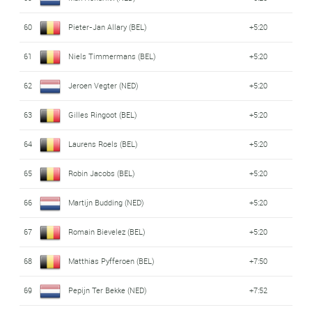
60
Pieter-Jan Allary (BEL)
+5:20
61
Niels Timmermans (BEL)
+5:20
62
Jeroen Vegter (NED)
+5:20
63
Gilles Ringoot (BEL)
+5:20
64
Laurens Roels (BEL)
+5:20
65
Robin Jacobs (BEL)
+5:20
66
Martijn Budding (NED)
+5:20
67
Romain Bievelez (BEL)
+5:20
68
Matthias Pyfferoen (BEL)
+7:50
69
Pepijn Ter Bekke (NED)
+7:52