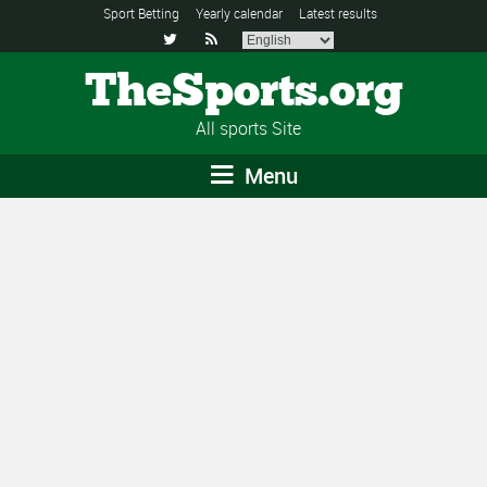
Sport Betting
Yearly calendar
Latest results


TheSports.org
All sports Site
Menu