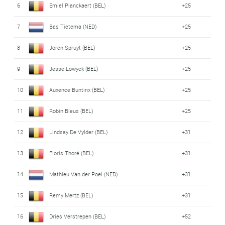
6
Emiel Planckaert (BEL)
+25
7
Bas Tietema (NED)
+25
8
Joren Spruyt (BEL)
+25
9
Jesse Lowyck (BEL)
+25
10
Auxence Buntinx (BEL)
+25
11
Robin Bleus (BEL)
+25
12
Lindsay De Vylder (BEL)
+31
13
Floris Thoré (BEL)
+31
14
Mathieu Van der Poel (NED)
+31
15
Remy Mertz (BEL)
+31
16
Dries Verstrepen (BEL)
+52