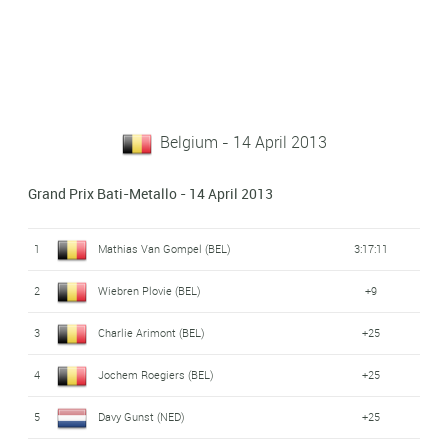
Belgium - 14 April 2013
Grand Prix Bati-Metallo - 14 April 2013
1
Mathias Van Gompel (BEL)
3:17:11
2
Wiebren Plovie (BEL)
+9
3
Charlie Arimont (BEL)
+25
4
Jochem Roegiers (BEL)
+25
5
Davy Gunst (NED)
+25