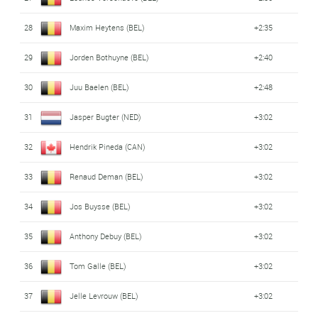
28
Maxim Heytens (BEL)
+2:35
29
Jorden Bothuyne (BEL)
+2:40
30
Juu Baelen (BEL)
+2:48
31
Jasper Bugter (NED)
+3:02
32
Hendrik Pineda (CAN)
+3:02
33
Renaud Deman (BEL)
+3:02
34
Jos Buysse (BEL)
+3:02
35
Anthony Debuy (BEL)
+3:02
36
Tom Galle (BEL)
+3:02
37
Jelle Levrouw (BEL)
+3:02