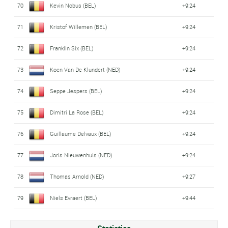
70
Kevin Nobus (BEL)
+9:24
71
Kristof Willemen (BEL)
+9:24
72
Franklin Six (BEL)
+9:24
73
Koen Van De Klundert (NED)
+9:24
74
Seppe Jespers (BEL)
+9:24
75
Dimitri La Rose (BEL)
+9:24
76
Guillaume Delvaux (BEL)
+9:24
77
Joris Nieuwenhuis (NED)
+9:24
78
Thomas Arnold (NED)
+9:27
79
Niels Evraert (BEL)
+9:44