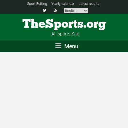
Sport Betting
Yearly calendar
Latest results


TheSports.org
All sports Site
Menu