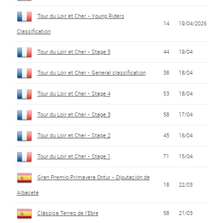
Tour du Loir et Cher - Young Riders
14
19/04/2026
Classification
Tour du Loir et Cher - Stage 5
44
19/04
Tour du Loir et Cher - General classification
38
18/04
Tour du Loir et Cher - Stage 4
53
18/04
Tour du Loir et Cher - Stage 3
58
17/04
Tour du Loir et Cher - Stage 2
45
16/04
Tour du Loir et Cher - Stage 1
71
15/04
Gran Premio Primavera Ontur - Diputación de
18
22/03
Albacete
Clàssica Terres de l'Ebre
58
21/03