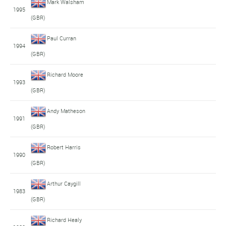
Mark Walsham
1995
(GBR)
Paul Curran
1994
(GBR)
Richard Moore
1993
(GBR)
Andy Matheson
1991
(GBR)
Robert Harris
1990
(GBR)
Arthur Caygill
1983
(GBR)
Richard Healy