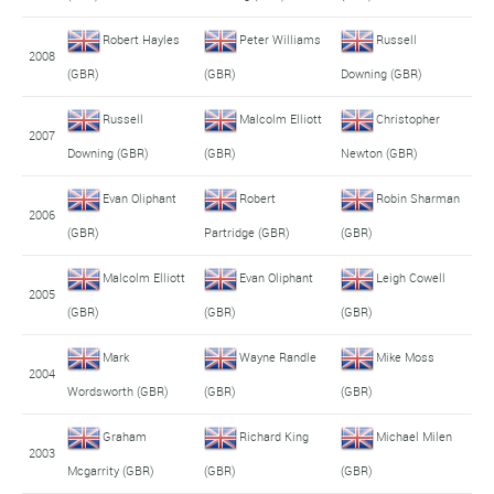
Robert Hayles
Peter Williams
Russell
2008
(GBR)
(GBR)
Downing (GBR)
Russell
Malcolm Elliott
Christopher
2007
Downing (GBR)
(GBR)
Newton (GBR)
Evan Oliphant
Robert
Robin Sharman
2006
(GBR)
Partridge (GBR)
(GBR)
Malcolm Elliott
Evan Oliphant
Leigh Cowell
2005
(GBR)
(GBR)
(GBR)
Mark
Wayne Randle
Mike Moss
2004
Wordsworth (GBR)
(GBR)
(GBR)
Graham
Richard King
Michael Milen
2003
Mcgarrity (GBR)
(GBR)
(GBR)