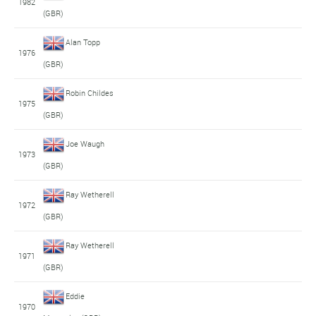
1982
(GBR)
Alan Topp
1976
(GBR)
Robin Childes
1975
(GBR)
Joe Waugh
1973
(GBR)
Ray Wetherell
1972
(GBR)
Ray Wetherell
1971
(GBR)
Eddie
1970