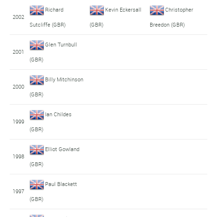
Richard
Kevin Eckersall
Christopher
2002
Sutcliffe (GBR)
(GBR)
Breedon (GBR)
Glen Turnbull
2001
(GBR)
Billy Mitchinson
2000
(GBR)
Ian Childes
1999
(GBR)
Elliot Gowland
1998
(GBR)
Paul Blackett
1997
(GBR)