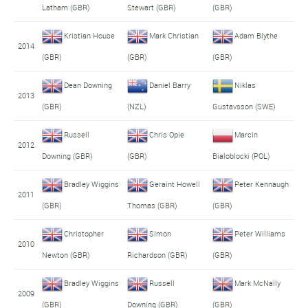
Latham (GBR)
Stewart (GBR)
(GBR)
Kristian House
Mark Christian
Adam Blythe
2014
(GBR)
(GBR)
(GBR)
Dean Downing
Daniel Barry
Niklas
2013
(GBR)
(NZL)
Gustavsson (SWE)
Russell
Chris Opie
Marcin
2012
Downing (GBR)
(GBR)
Bialoblocki (POL)
Bradley Wiggins
Geraint Howell
Peter Kennaugh
2011
(GBR)
Thomas (GBR)
(GBR)
Christopher
Simon
Peter Williams
2010
Newton (GBR)
Richardson (GBR)
(GBR)
Bradley Wiggins
Russell
Mark McNally
2009
(GBR)
Downing (GBR)
(GBR)