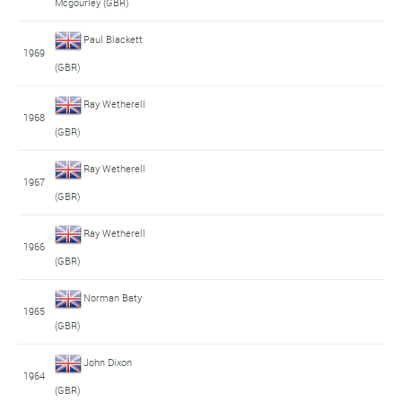
Mcgourley (GBR)
Paul Blackett
1969
(GBR)
Ray Wetherell
1968
(GBR)
Ray Wetherell
1967
(GBR)
Ray Wetherell
1966
(GBR)
Norman Baty
1965
(GBR)
John Dixon
1964
(GBR)