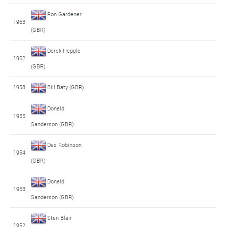
Ron Gardener
1963
(GBR)
Derek Hepple
1962
(GBR)
1958
Bill Baty (GBR)
Donald
1955
Sanderson (GBR)
Des Robinson
1954
(GBR)
Donald
1953
Sanderson (GBR)
Stan Blair
1952