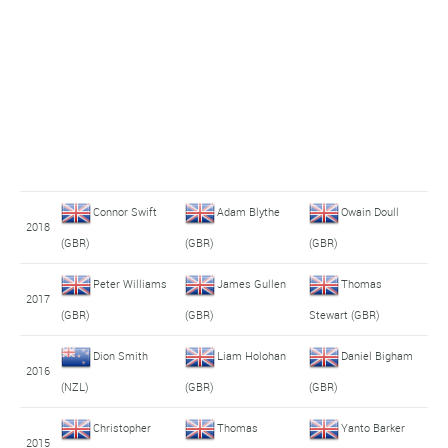
Connor Swift
Adam Blythe
Owain Doull
2018
(GBR)
(GBR)
(GBR)
Peter Williams
James Gullen
Thomas
2017
(GBR)
(GBR)
Stewart (GBR)
Dion Smith
Liam Holohan
Daniel Bigham
2016
(NZL)
(GBR)
(GBR)
Christopher
Thomas
Yanto Barker
2015