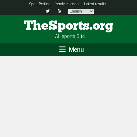
Sport Betting
Yearly calendar
Latest results


TheSports.org
All sports Site
Menu