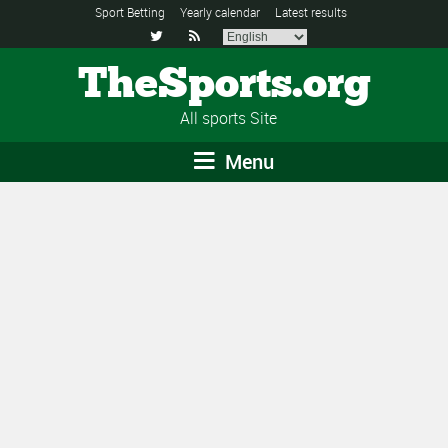
Sport Betting
Yearly calendar
Latest results


TheSports.org
All sports Site
Menu