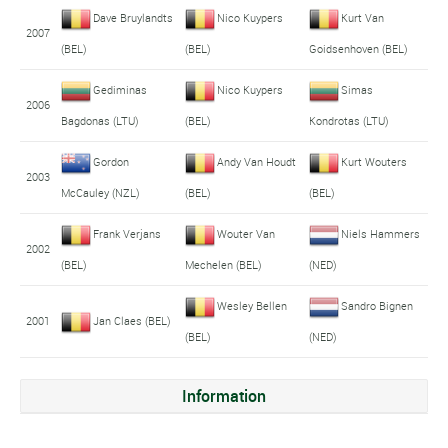
Dave Bruylandts
Nico Kuypers
Kurt Van
2007
(BEL)
(BEL)
Goidsenhoven (BEL)
Gediminas
Nico Kuypers
Simas
2006
Bagdonas (LTU)
(BEL)
Kondrotas (LTU)
Gordon
Andy Van Houdt
Kurt Wouters
2003
McCauley (NZL)
(BEL)
(BEL)
Frank Verjans
Wouter Van
Niels Hammers
2002
(BEL)
Mechelen (BEL)
(NED)
Wesley Bellen
Sandro Bignen
2001
Jan Claes (BEL)
(BEL)
(NED)
Information