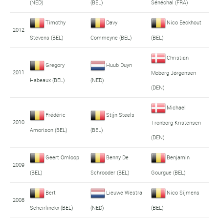
(NED)
(BEL)
Sénéchal (FRA)
Timothy
Davy
Nico Eeckhout
2012
Stevens (BEL)
Commeyne (BEL)
(BEL)
Christian
Gregory
Huub Duyn
2011
Moberg Jørgensen
Habeaux (BEL)
(NED)
(DEN)
Michael
Frédéric
Stijn Steels
2010
Tronborg Kristensen
Amorison (BEL)
(BEL)
(DEN)
Geert Omloop
Benny De
Benjamin
2009
(BEL)
Schrooder (BEL)
Gourgue (BEL)
Bert
Lieuwe Westra
Nico Sijmens
2008
Scheirlinckx (BEL)
(NED)
(BEL)