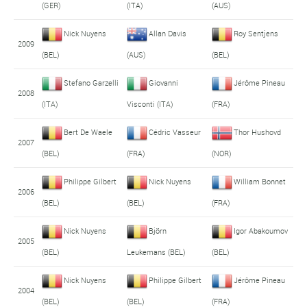
(GER)
(ITA)
(AUS)
Nick Nuyens
Allan Davis
Roy Sentjens
2009
(BEL)
(AUS)
(BEL)
Stefano Garzelli
Giovanni
Jérôme Pineau
2008
(ITA)
Visconti (ITA)
(FRA)
Bert De Waele
Cédric Vasseur
Thor Hushovd
2007
(BEL)
(FRA)
(NOR)
Philippe Gilbert
Nick Nuyens
William Bonnet
2006
(BEL)
(BEL)
(FRA)
Nick Nuyens
Björn
Igor Abakoumov
2005
(BEL)
Leukemans (BEL)
(BEL)
Nick Nuyens
Philippe Gilbert
Jérôme Pineau
2004
(BEL)
(BEL)
(FRA)