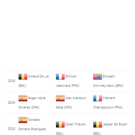
Arnaud De Lie
Emilien
Biniyam
2025
(BEL)
Jeanniere (FRA)
Ghirmay Hailu (ERA)
Roger Adriá
Alex Aranburu
Clément
2024
Oliveras (SPA)
Deba (SPA)
Champoussin (FRA)
Gonzalo
Dylan Theuns
Jasper De Buyst
2023
Serrano Rodriguez
(BEL)
(BEL)