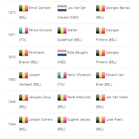
Emiel Cambré
Jos Van Der
Georges Barras
1972
(BEL)
Vleuten (NED)
(BEL)
Felice Gimondi
Walter
Georges
1971
(ITA)
Godefroot (BEL)
Pintens (BEL)
Ferdinand
Eddy Beugels
Georges
1970
Bracke (BEL)
(NED)
Pintens (BEL)
Joseph
Nello Sforacchi
Edward Van
1950
Verhaert (BEL)
(ITA)
Ende (BEL)
Jacques Geus
René Walschot
Jan Van Steen
1949
(BEL)
(BEL)
(BEL)
Joseph Somers
Eugène Jacobs
Lode Poels
1944
(BEL)
(BEL)
(BEL)