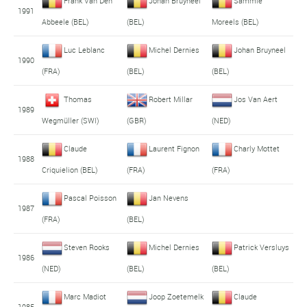
Frank Van Den
Johan Bruyneel
Sammie
1991
Abbeele (BEL)
(BEL)
Moreels (BEL)
Luc Leblanc
Michel Dernies
Johan Bruyneel
1990
(FRA)
(BEL)
(BEL)
Thomas
Robert Millar
Jos Van Aert
1989
Wegmüller (SWI)
(GBR)
(NED)
Claude
Laurent Fignon
Charly Mottet
1988
Criquielion (BEL)
(FRA)
(FRA)
Pascal Poisson
Jan Nevens
1987
(FRA)
(BEL)
Steven Rooks
Michel Dernies
Patrick Versluys
1986
(NED)
(BEL)
(BEL)
Marc Madiot
Joop Zoetemelk
Claude
1985