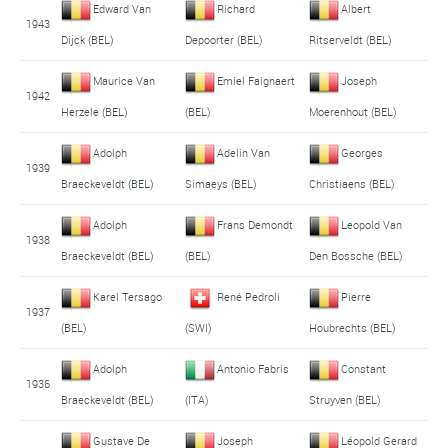
Edward Van
Richard
Albert
1943
Dijck (BEL)
Depoorter (BEL)
Ritserveldt (BEL)
Maurice Van
Emiel Faignaert
Joseph
1942
Herzele (BEL)
(BEL)
Moerenhout (BEL)
Adolph
Adelin Van
Georges
1939
Braeckeveldt (BEL)
Simaeys (BEL)
Christiaens (BEL)
Adolph
Frans Demondt
Leopold Van
1938
Braeckeveldt (BEL)
(BEL)
Den Bossche (BEL)
Karel Tersago
René Pedroli
Pierre
1937
(BEL)
(SWI)
Houbrechts (BEL)
Adolph
Antonio Fabris
Constant
1936
Braeckeveldt (BEL)
(ITA)
Struyven (BEL)
Gustave De
Joseph
Léopold Gerard