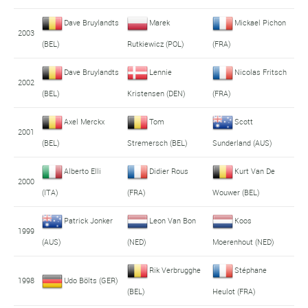
Dave Bruylandts
Marek
Mickael Pichon
2003
(BEL)
Rutkiewicz (POL)
(FRA)
Dave Bruylandts
Lennie
Nicolas Fritsch
2002
(BEL)
Kristensen (DEN)
(FRA)
Axel Merckx
Tom
Scott
2001
(BEL)
Stremersch (BEL)
Sunderland (AUS)
Alberto Elli
Didier Rous
Kurt Van De
2000
(ITA)
(FRA)
Wouwer (BEL)
Patrick Jonker
Leon Van Bon
Koos
1999
(AUS)
(NED)
Moerenhout (NED)
Rik Verbrugghe
Stéphane
1998
Udo Bölts (GER)
(BEL)
Heulot (FRA)