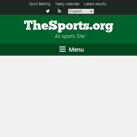
Sport Betting
Yearly calendar
Latest results


TheSports.org
All sports Site
Menu