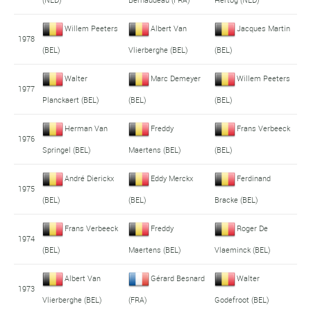
Willem Peeters
Albert Van
Jacques Martin
1978
(BEL)
Vlierberghe (BEL)
(BEL)
Walter
Marc Demeyer
Willem Peeters
1977
Planckaert (BEL)
(BEL)
(BEL)
Herman Van
Freddy
Frans Verbeeck
1976
Springel (BEL)
Maertens (BEL)
(BEL)
André Dierickx
Eddy Merckx
Ferdinand
1975
(BEL)
(BEL)
Bracke (BEL)
Frans Verbeeck
Freddy
Roger De
1974
(BEL)
Maertens (BEL)
Vlaeminck (BEL)
Albert Van
Gérard Besnard
Walter
1973
Vlierberghe (BEL)
(FRA)
Godefroot (BEL)