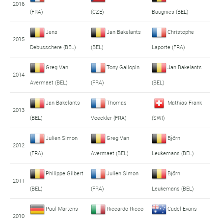
2016
(FRA)
(CZE)
Baugnies (BEL)
Jens
Jan Bakelants
Christophe
2015
Debusschere (BEL)
(BEL)
Laporte (FRA)
Greg Van
Tony Gallopin
Jan Bakelants
2014
Avermaet (BEL)
(FRA)
(BEL)
Jan Bakelants
Thomas
Mathias Frank
2013
(BEL)
Voeckler (FRA)
(SWI)
Julien Simon
Greg Van
Björn
2012
(FRA)
Avermaet (BEL)
Leukemans (BEL)
Philippe Gilbert
Julien Simon
Björn
2011
(BEL)
(FRA)
Leukemans (BEL)
Paul Martens
Riccardo Ricco
Cadel Evans
2010