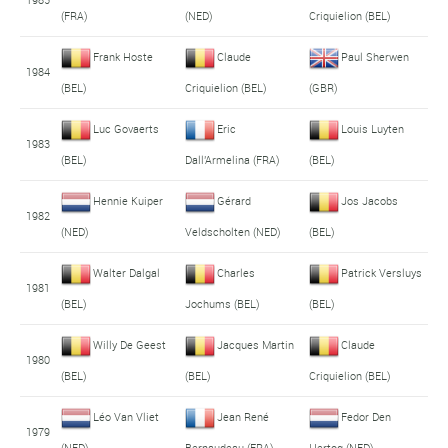
(FRA)
(NED)
Criquielion (BEL)
Frank Hoste
Claude
Paul Sherwen
1984
(BEL)
Criquielion (BEL)
(GBR)
Luc Govaerts
Eric
Louis Luyten
1983
(BEL)
Dall'Armelina (FRA)
(BEL)
Hennie Kuiper
Gérard
Jos Jacobs
1982
(NED)
Veldscholten (NED)
(BEL)
Walter Dalgal
Charles
Patrick Versluys
1981
(BEL)
Jochums (BEL)
(BEL)
Willy De Geest
Jacques Martin
Claude
1980
(BEL)
(BEL)
Criquielion (BEL)
Léo Van Vliet
Jean René
Fedor Den
1979
(NED)
Bernaudeau (FRA)
Hertog (NED)