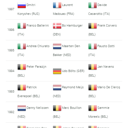
Dmitri
Laurent
Davide
1997
Konyshev (RUS)
Madouas (FRA)
Casarotto (ITA)
Franco Ballerini
Bo Hamburger
Frank Corvers
1996
(ITA)
(DEN)
(BEL)
Andrea Chiurato
Maarten Den
Fausto Dotti
1995
(ITA)
Bakker (NED)
(ITA)
Peter Farazijn
Jan Nevens
1994
Udo Bölts (GER)
(BEL)
(BEL)
Patrick
Raymond Meijs
Mario De Clercq
1993
Evenepoel (BEL)
(NED)
(BEL)
Danny Nelissen
Marc Bouillon
Sammie
1992
(NED)
(BEL)
Moreels (BEL)