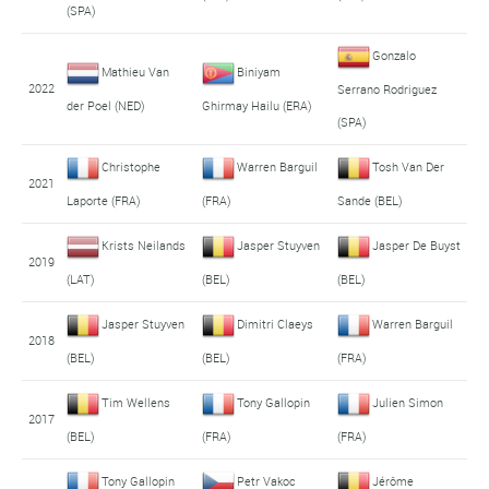
(SPA)
Gonzalo
Mathieu Van
Biniyam
2022
Serrano Rodriguez
der Poel (NED)
Ghirmay Hailu (ERA)
(SPA)
Christophe
Warren Barguil
Tosh Van Der
2021
Laporte (FRA)
(FRA)
Sande (BEL)
Krists Neilands
Jasper Stuyven
Jasper De Buyst
2019
(LAT)
(BEL)
(BEL)
Jasper Stuyven
Dimitri Claeys
Warren Barguil
2018
(BEL)
(BEL)
(FRA)
Tim Wellens
Tony Gallopin
Julien Simon
2017
(BEL)
(FRA)
(FRA)
Tony Gallopin
Petr Vakoc
Jérôme