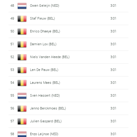
48
Owen Geleijn (NED)
3:01
49
Staf Fieuw (BEL)
3:01
50
Enrico Dhaeye (BEL)
3:01
51
Damien Lox (BEL)
3:01
52
Niels Vanden Heede (BEL)
3:01
53
Len De Pauw (BEL)
3:01
54
Laurens Maes (BEL)
3:01
55
Sven Hassert (NED)
3:01
56
Jenno Berckmoes (BEL)
3:01
57
Julien Gaspard (BEL)
3:01
58
Enzo Leijnse (NED)
3:01