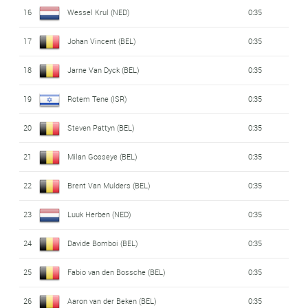
16
Wessel Krul (NED)
0:35
17
Johan Vincent (BEL)
0:35
18
Jarne Van Dyck (BEL)
0:35
19
Rotem Tene (ISR)
0:35
20
Steven Pattyn (BEL)
0:35
21
Milan Gosseye (BEL)
0:35
22
Brent Van Mulders (BEL)
0:35
23
Luuk Herben (NED)
0:35
24
Davide Bomboi (BEL)
0:35
25
Fabio van den Bossche (BEL)
0:35
26
Aaron van der Beken (BEL)
0:35