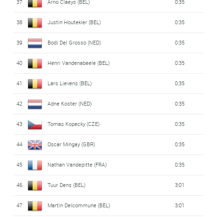
37
Arno Claeys (BEL)
0:35
38
Justin Houtekier (BEL)
0:35
39
Bodi Del Grosso (NED)
0:35
40
Henri Vandenabeele (BEL)
0:35
41
Lars Lievens (BEL)
0:35
42
Adne Koster (NED)
0:35
43
Tomas Kopecky (CZE)
0:35
44
Oscar Mingay (GBR)
0:35
45
Nathan Vandepitte (FRA)
0:35
46
Tuur Dens (BEL)
3:01
47
Martin Delcommune (BEL)
3:01