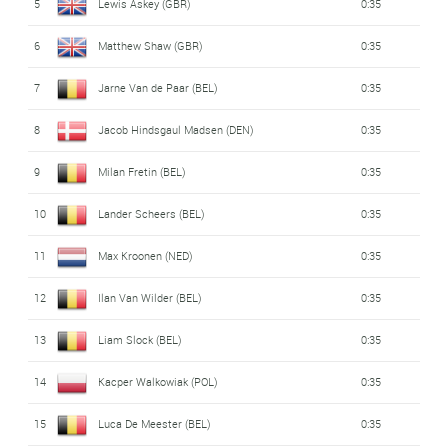
5
Lewis Askey (GBR)
0:35
6
Matthew Shaw (GBR)
0:35
7
Jarne Van de Paar (BEL)
0:35
8
Jacob Hindsgaul Madsen (DEN)
0:35
9
Milan Fretin (BEL)
0:35
10
Lander Scheers (BEL)
0:35
11
Max Kroonen (NED)
0:35
12
Ilan Van Wilder (BEL)
0:35
13
Liam Slock (BEL)
0:35
14
Kacper Walkowiak (POL)
0:35
15
Luca De Meester (BEL)
0:35