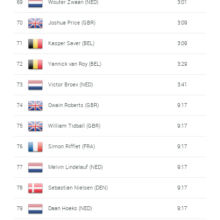
69
Wouter Zwaan (NED)
3:01
70
Joshua Price (GBR)
3:09
71
Kasper Saver (BEL)
3:09
72
Yannick van Roy (BEL)
3:29
73
Victor Broex (NED)
3:41
74
Owain Roberts (GBR)
9:17
75
William Tidball (GBR)
9:17
76
Simon Rifflet (FRA)
9:17
77
Melvin Lindelauf (NED)
9:17
78
Sebastian Nielsen (DEN)
9:17
79
Daan Hoeks (NED)
9:17