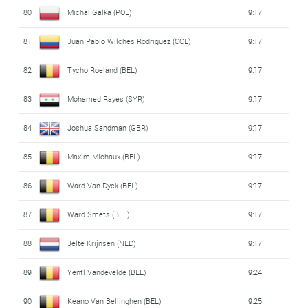
80
Michal Galka (POL)
9:17
81
Juan Pablo Wilches Rodriguez (COL)
9:17
82
Tycho Roeland (BEL)
9:17
83
Mohamed Rayes (SYR)
9:17
84
Joshua Sandman (GBR)
9:17
85
Maxim Michaux (BEL)
9:17
86
Ward Van Dyck (BEL)
9:17
87
Ward Smets (BEL)
9:17
88
Jelte Krijnsen (NED)
9:17
89
Yentl Vandevelde (BEL)
9:24
90
Keano Van Bellinghen (BEL)
9:25