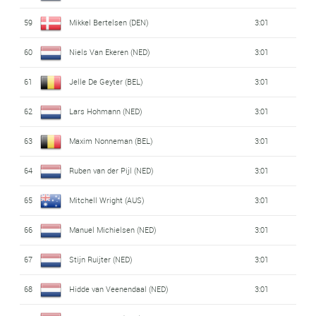
59
Mikkel Bertelsen (DEN)
3:01
60
Niels Van Ekeren (NED)
3:01
61
Jelle De Geyter (BEL)
3:01
62
Lars Hohmann (NED)
3:01
63
Maxim Nonneman (BEL)
3:01
64
Ruben van der Pijl (NED)
3:01
65
Mitchell Wright (AUS)
3:01
66
Manuel Michielsen (NED)
3:01
67
Stijn Ruijter (NED)
3:01
68
Hidde van Veenendaal (NED)
3:01