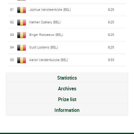
91
Joshua Vansteenkiste (BEL)
9:25
92
Nathan Székely (BEL)
9:25
93
Birger Rosseeuw (BEL)
9:25
94
Gust Lootens (BEL)
9:25
95
Aaron Vandenbulcke (BEL)
9:33
Statistics
Archives
Prize list
Information