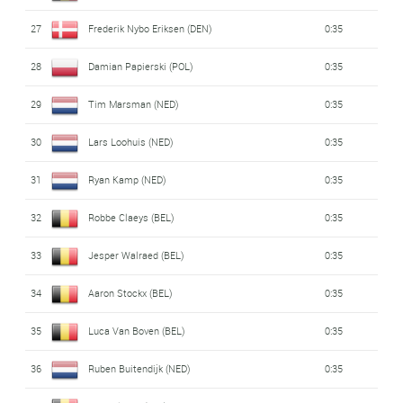
27
Frederik Nybo Eriksen (DEN)
0:35
28
Damian Papierski (POL)
0:35
29
Tim Marsman (NED)
0:35
30
Lars Loohuis (NED)
0:35
31
Ryan Kamp (NED)
0:35
32
Robbe Claeys (BEL)
0:35
33
Jesper Walraed (BEL)
0:35
34
Aaron Stockx (BEL)
0:35
35
Luca Van Boven (BEL)
0:35
36
Ruben Buitendijk (NED)
0:35