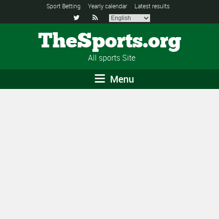
Sport Betting
Yearly calendar
Latest results


TheSports.org
All sports Site
Menu