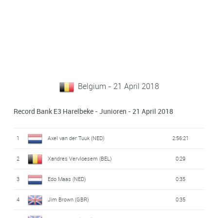
Belgium - 21 April 2018
Record Bank E3 Harelbeke - Junioren - 21 April 2018
1
Axel van der Tuuk (NED)
2:56:21
2
Xandres Vervloesem (BEL)
0:29
3
Edo Maas (NED)
0:35
4
Jim Brown (GBR)
0:35