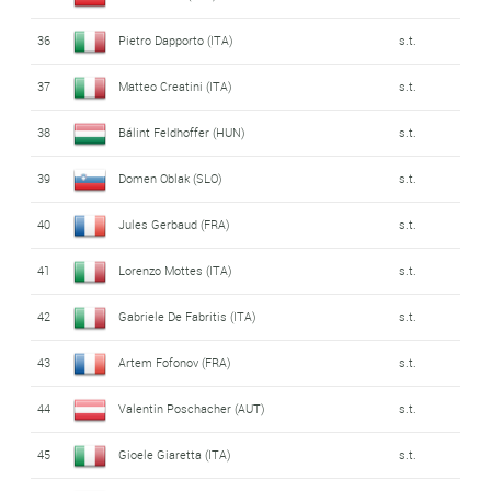
36
Pietro Dapporto (ITA)
s.t.
37
Matteo Creatini (ITA)
s.t.
38
Bálint Feldhoffer (HUN)
s.t.
39
Domen Oblak (SLO)
s.t.
40
Jules Gerbaud (FRA)
s.t.
41
Lorenzo Mottes (ITA)
s.t.
42
Gabriele De Fabritis (ITA)
s.t.
43
Artem Fofonov (FRA)
s.t.
44
Valentin Poschacher (AUT)
s.t.
45
Gioele Giaretta (ITA)
s.t.