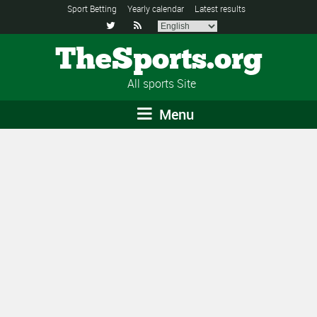
Sport Betting
Yearly calendar
Latest results


TheSports.org
All sports Site
Menu