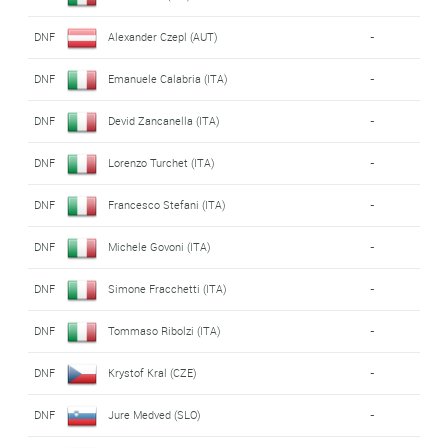
DNF
Alexander Czepl (AUT)
-
DNF
Emanuele Calabria (ITA)
-
DNF
Devid Zancanella (ITA)
-
DNF
Lorenzo Turchet (ITA)
-
DNF
Francesco Stefani (ITA)
-
DNF
Michele Govoni (ITA)
-
DNF
Simone Fracchetti (ITA)
-
DNF
Tommaso Ribolzi (ITA)
-
DNF
Krystof Kral (CZE)
-
DNF
Jure Medved (SLO)
-