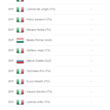
DNF
Lorenzo De Longhi (ITA)
-
DNF
Pietro Genesini (ITA)
-
DNF
Fabiano Faieta (ITA)
-
DNF
Balázs Pollner (HUN)
-
DNF
Stefano Viezzi (ITA)
-
DNF
Marcel Gladek (SLO)
-
DNF
Tommaso Pini (ITA)
-
DNF
Giulio Moretti (ITA)
-
DNF
Alessio Gerotto (ITA)
-
DNS
Lorenzo Unfer (ITA)
-