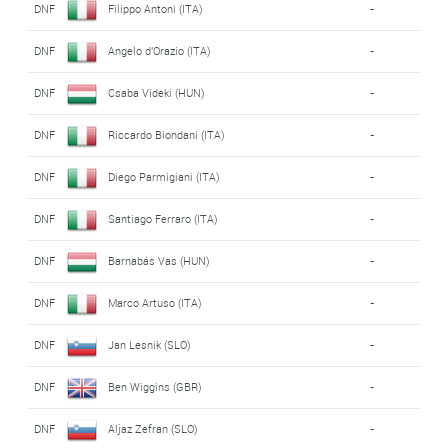
DNF
Filippo Antoni (ITA)
-
DNF
Angelo d'Orazio (ITA)
-
DNF
Csaba Videki (HUN)
-
DNF
Riccardo Biondani (ITA)
-
DNF
Diego Parmigiani (ITA)
-
DNF
Santiago Ferraro (ITA)
-
DNF
Barnabás Vas (HUN)
-
DNF
Marco Artuso (ITA)
-
DNF
Jan Lesnik (SLO)
-
DNF
Ben Wiggins (GBR)
-
DNF
Aljaz Zefran (SLO)
-