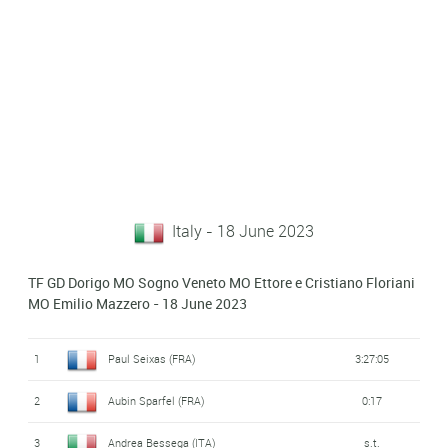
Italy - 18 June 2023
TF GD Dorigo MO Sogno Veneto MO Ettore e Cristiano Floriani
MO Emilio Mazzero - 18 June 2023
1
Paul Seixas (FRA)
3:27:05
2
Aubin Sparfel (FRA)
0:17
3
Andrea Bessega (ITA)
s.t.