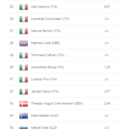
25
Alan Zanolini (ITA)
0:37
26
Leonardo Consolidani (ITA)
s.t.
27
Samuel Bertolli (ITA)
s.t.
28
Matthew Cole (GBR)
s.t.
29
Tommaso Cafueri (ITA)
s.t.
30
Alessandro Borgo (ITA)
1:23
31
Lorenzo Finn (ITA)
s.t.
32
Jacopo Sasso (ITA)
2:27
33
Theodor August Clemmensen (DEN)
2:34
34
Nate Hadden (AUS)
s.t.
35
Marcel Skok (SLO)
s.t.