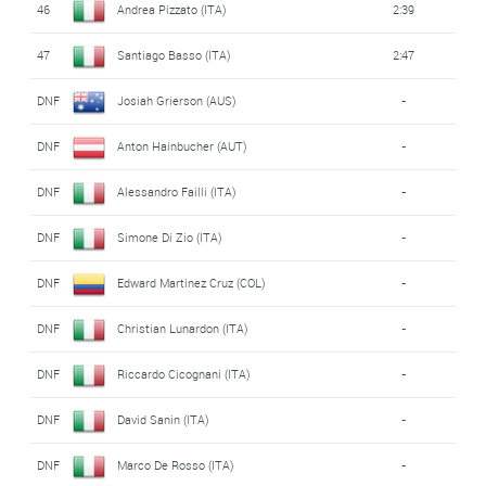
46
Andrea Pizzato (ITA)
2:39
47
Santiago Basso (ITA)
2:47
DNF
Josiah Grierson (AUS)
-
DNF
Anton Hainbucher (AUT)
-
DNF
Alessandro Failli (ITA)
-
DNF
Simone Di Zio (ITA)
-
DNF
Edward Martinez Cruz (COL)
-
DNF
Christian Lunardon (ITA)
-
DNF
Riccardo Cicognani (ITA)
-
DNF
David Sanin (ITA)
-
DNF
Marco De Rosso (ITA)
-