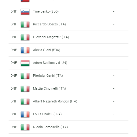
DNF
Tine Jenko (SLO)
-
DNF
Riccardo Uderzo (ITA)
-
DNF
Giovanni Magazzu' (ITA)
-
DNF
Alexis Giani (FRA)
-
DNF
Adam Szollossy (HUN)
-
DNF
Pierluigi Garbi (ITA)
-
DNF
Mattia Cincinelli (ITA)
-
DNF
Albert Nazareth Rondon (ITA)
-
DNF
Louis Chaleil (FRA)
-
DNF
Nicola Tomasella (ITA)
-