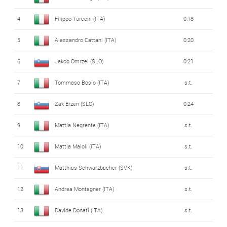
4
Filippo Turconi (ITA)
0:18
5
Alessandro Cattani (ITA)
0:20
6
Jakob Omrzel (SLO)
0:21
7
Tommaso Bosio (ITA)
s.t.
8
Zak Erzen (SLO)
0:24
9
Mattia Negrente (ITA)
s.t.
10
Mattia Maioli (ITA)
s.t.
11
Matthias Schwarzbacher (SVK)
s.t.
12
Andrea Montagner (ITA)
s.t.
13
Davide Donati (ITA)
s.t.