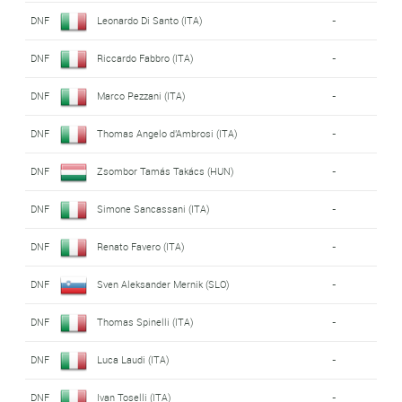
DNF
Leonardo Di Santo (ITA)
-
DNF
Riccardo Fabbro (ITA)
-
DNF
Marco Pezzani (ITA)
-
DNF
Thomas Angelo d'Ambrosi (ITA)
-
DNF
Zsombor Tamás Takács (HUN)
-
DNF
Simone Sancassani (ITA)
-
DNF
Renato Favero (ITA)
-
DNF
Sven Aleksander Mernik (SLO)
-
DNF
Thomas Spinelli (ITA)
-
DNF
Luca Laudi (ITA)
-
DNF
Ivan Toselli (ITA)
-