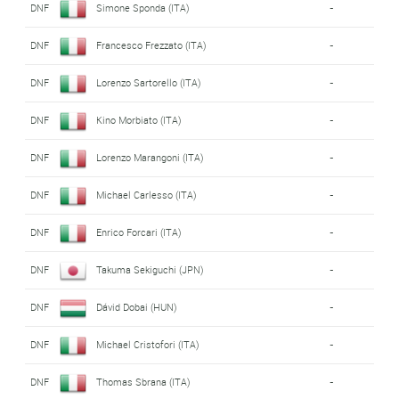
DNF
Simone Sponda (ITA)
-
DNF
Francesco Frezzato (ITA)
-
DNF
Lorenzo Sartorello (ITA)
-
DNF
Kino Morbiato (ITA)
-
DNF
Lorenzo Marangoni (ITA)
-
DNF
Michael Carlesso (ITA)
-
DNF
Enrico Forcari (ITA)
-
DNF
Takuma Sekiguchi (JPN)
-
DNF
Dávid Dobai (HUN)
-
DNF
Michael Cristofori (ITA)
-
DNF
Thomas Sbrana (ITA)
-