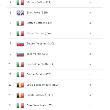
14
Michele Daffini (ITA)
s.t.
15
Elliot Rowe (GBR)
s.t.
16
Matteo Cettolin (ITA)
s.t.
17
Pietro Sterbini (ITA)
s.t.
18
Erazem Valjavec (SLO)
s.t.
19
Jaka Marolt (SLO)
s.t.
20
Riccardo Archetti (ITA)
s.t.
21
Davide Bufalini (ITA)
s.t.
22
Louic Boussemaere (BEL)
s.t.
23
Duarte Marivoet (BEL)
s.t.
24
Enea Sambinello (ITA)
s.t.