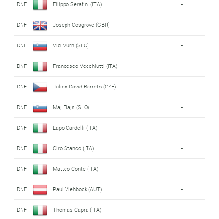
DNF
Filippo Serafini (ITA)
-
DNF
Joseph Cosgrove (GBR)
-
DNF
Vid Murn (SLO)
-
DNF
Francesco Vecchiutti (ITA)
-
DNF
Julian David Barreto (CZE)
-
DNF
Maj Flajs (SLO)
-
DNF
Lapo Cardelli (ITA)
-
DNF
Ciro Stanco (ITA)
-
DNF
Matteo Conte (ITA)
-
DNF
Paul Viehbock (AUT)
-
DNF
Thomas Capra (ITA)
-