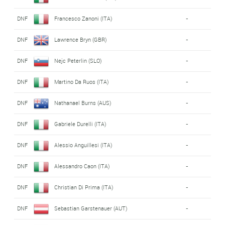
DNF
Francesco Zanoni (ITA)
-
DNF
Lawrence Bryn (GBR)
-
DNF
Nejc Peterlin (SLO)
-
DNF
Martino Da Ruos (ITA)
-
DNF
Nathanael Burns (AUS)
-
DNF
Gabriele Durelli (ITA)
-
DNF
Alessio Anguillesi (ITA)
-
DNF
Alessandro Caon (ITA)
-
DNF
Christian Di Prima (ITA)
-
DNF
Sebastian Garstenauer (AUT)
-