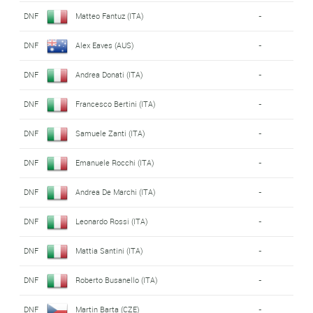
DNF
Matteo Fantuz (ITA)
-
DNF
Alex Eaves (AUS)
-
DNF
Andrea Donati (ITA)
-
DNF
Francesco Bertini (ITA)
-
DNF
Samuele Zanti (ITA)
-
DNF
Emanuele Rocchi (ITA)
-
DNF
Andrea De Marchi (ITA)
-
DNF
Leonardo Rossi (ITA)
-
DNF
Mattia Santini (ITA)
-
DNF
Roberto Busanello (ITA)
-
DNF
Martin Barta (CZE)
-