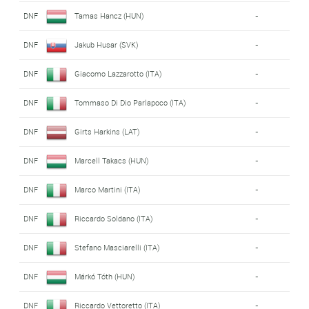
DNF
Tamas Hancz (HUN)
-
DNF
Jakub Husar (SVK)
-
DNF
Giacomo Lazzarotto (ITA)
-
DNF
Tommaso Di Dio Parlapoco (ITA)
-
DNF
Girts Harkins (LAT)
-
DNF
Marcell Takacs (HUN)
-
DNF
Marco Martini (ITA)
-
DNF
Riccardo Soldano (ITA)
-
DNF
Stefano Masciarelli (ITA)
-
DNF
Márkó Tóth (HUN)
-
DNF
Riccardo Vettoretto (ITA)
-