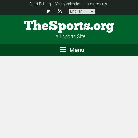
Sport Betting
Yearly calendar
Latest results


TheSports.org
All sports Site
Menu