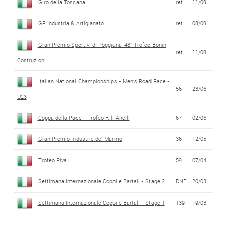
Giro della Toscana
ret.
11/09
GP Industria & Artigianato
ret.
08/09
Gran Premio Sportivi di Poggiana-48° Trofeo Bonin
ret.
11/08
Costruzioni
Italian National Championships - Men's Road Race -
56
23/06
U23
Coppa della Pace - Trofeo F.lli Anelli
67
02/06
Gran Premio Industrie del Marmo
36
12/05
Trofeo Piva
59
07/04
Settimana Internazionale Coppi e Bartali - Stage 2
DNF
20/03
Settimana Internazionale Coppi e Bartali - Stage 1
139
19/03