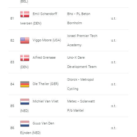
(BEL)
Emil Schandorff
Bhs - PL Beton
81
s.t.
Bornholm
Iwersen (DEN)
Israel Premier Tech
Viggo Moore (USA)
82
s.t.
Academy
Alfred Grenaae
Uno-X Dare
83
s.t.
Development Team
(DEN)
Storck - Metropol
Ole Theiler (GER)
84
s.t.
Cycling
Michiel Van Vliet
Metec - Solarwatt
85
s.t.
P/b Mantel
(NED)
Guus Van Den
86
s.t.
Eijnden (NED)