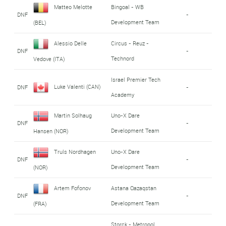
Matteo Melotte
Bingoal - WB
DNF
-
Development Team
(BEL)
Alessio Delle
Circus - Reuz -
DNF
-
Technord
Vedove (ITA)
Israel Premier Tech
Luke Valenti (CAN)
DNF
-
Academy
Martin Solhaug
Uno-X Dare
DNF
-
Development Team
Hansen (NOR)
Truls Nordhagen
Uno-X Dare
DNF
-
Development Team
(NOR)
Artem Fofonov
Astana Qazaqstan
DNF
-
Development Team
(FRA)
Storck - Metropol