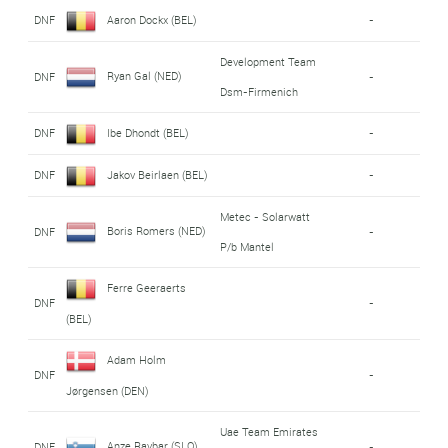
DNF
Aaron Dockx (BEL)
-
Development Team
Ryan Gal (NED)
DNF
-
Dsm-Firmenich
DNF
Ibe Dhondt (BEL)
-
DNF
Jakov Beirlaen (BEL)
-
Metec - Solarwatt
Boris Romers (NED)
DNF
-
P/b Mantel
Ferre Geeraerts
DNF
-
(BEL)
Adam Holm
DNF
-
Jørgensen (DEN)
Uae Team Emirates
Anze Ravbar (SLO)
DNF
-