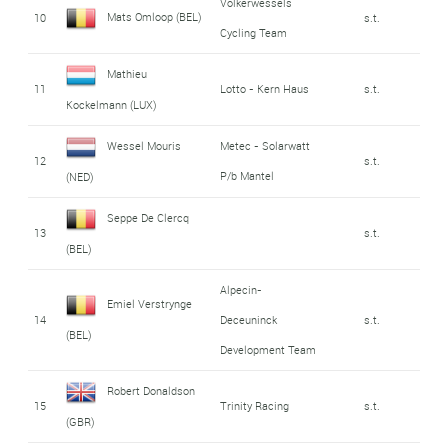
Volkerwessels
Mats Omloop (BEL)
10
s.t.
Cycling Team
Mathieu
11
Lotto - Kern Haus
s.t.
Kockelmann (LUX)
Wessel Mouris
Metec - Solarwatt
12
s.t.
P/b Mantel
(NED)
Seppe De Clercq
13
s.t.
(BEL)
Alpecin-
Emiel Verstrynge
14
Deceuninck
s.t.
(BEL)
Development Team
Robert Donaldson
15
Trinity Racing
s.t.
(GBR)