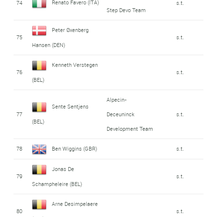
Renato Favero (ITA)
74
s.t.
Step Devo Team
Peter Øxenberg
75
s.t.
Hansen (DEN)
Kenneth Verstegen
76
s.t.
(BEL)
Alpecin-
Sente Sentjens
77
Deceuninck
s.t.
(BEL)
Development Team
78
Ben Wiggins (GBR)
s.t.
Jonas De
79
s.t.
Schampheleire (BEL)
Arne Desimpelaere
80
s.t.