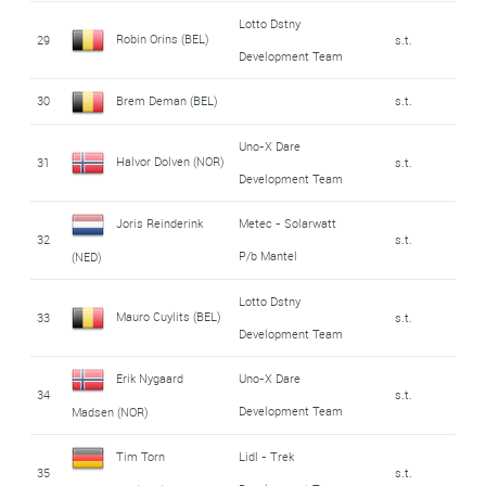
Lotto Dstny
Robin Orins (BEL)
29
s.t.
Development Team
30
Brem Deman (BEL)
s.t.
Uno-X Dare
Halvor Dolven (NOR)
31
s.t.
Development Team
Joris Reinderink
Metec - Solarwatt
32
s.t.
P/b Mantel
(NED)
Lotto Dstny
Mauro Cuylits (BEL)
33
s.t.
Development Team
Erik Nygaard
Uno-X Dare
34
s.t.
Development Team
Madsen (NOR)
Tim Torn
Lidl - Trek
35
s.t.