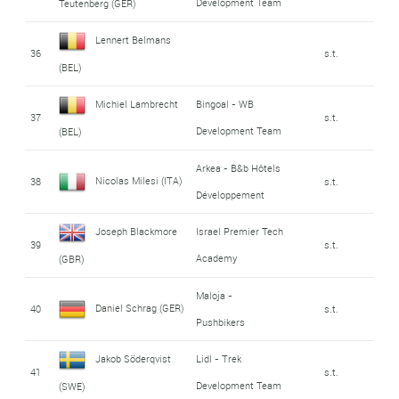
Development Team
Teutenberg (GER)
Lennert Belmans
36
s.t.
(BEL)
Michiel Lambrecht
Bingoal - WB
37
s.t.
Development Team
(BEL)
Arkea - B&b Hôtels
Nicolas Milesi (ITA)
38
s.t.
Développement
Joseph Blackmore
Israel Premier Tech
39
s.t.
Academy
(GBR)
Maloja -
Daniel Schrag (GER)
40
s.t.
Pushbikers
Jakob Söderqvist
Lidl - Trek
41
s.t.
Development Team
(SWE)