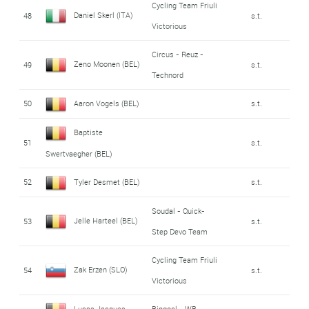
Cycling Team Friuli
Daniel Skerl (ITA)
48
s.t.
Victorious
Circus - Reuz -
Zeno Moonen (BEL)
49
s.t.
Technord
50
Aaron Vogels (BEL)
s.t.
Baptiste
51
s.t.
Swertvaegher (BEL)
52
Tyler Desmet (BEL)
s.t.
Soudal - Quick-
Jelle Harteel (BEL)
53
s.t.
Step Devo Team
Cycling Team Friuli
Zak Erzen (SLO)
54
s.t.
Victorious
Lucas Jacques
Bingoal - WB