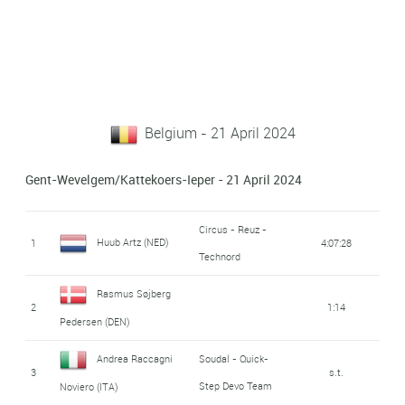
Belgium - 21 April 2024
Gent-Wevelgem/Kattekoers-Ieper - 21 April 2024
Circus - Reuz -
Huub Artz (NED)
1
4:07:28
Technord
Rasmus Søjberg
2
1:14
Pedersen (DEN)
Andrea Raccagni
Soudal - Quick-
3
s.t.
Step Devo Team
Noviero (ITA)