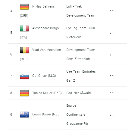
Niklas Behrens
Lidl - Trek
4
s.t.
Development Team
(GER)
Alessandro Borgo
Cycling Team Friuli
5
s.t.
Victorious
(ITA)
Vlad Van Mechelen
Development Team
6
s.t.
Dsm-Firmenich
(BEL)
Uae Team Emirates
Gal Glivar (SLO)
7
s.t.
Gen Z
8
Tobias Müller (GER)
Rad-Net Oßwald
s.t.
Equipe
Lewis Bower (NZL)
9
Continentale
s.t.
Groupama-Fdj