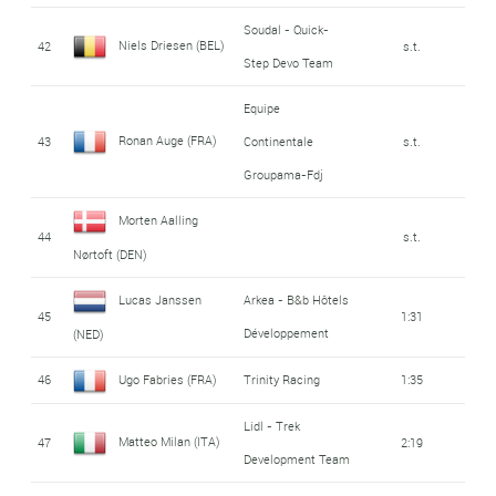
Soudal - Quick-
Niels Driesen (BEL)
42
s.t.
Step Devo Team
Equipe
Ronan Auge (FRA)
43
Continentale
s.t.
Groupama-Fdj
Morten Aalling
44
s.t.
Nørtoft (DEN)
Lucas Janssen
Arkea - B&b Hôtels
45
1:31
Développement
(NED)
46
Ugo Fabries (FRA)
Trinity Racing
1:35
Lidl - Trek
Matteo Milan (ITA)
47
2:19
Development Team