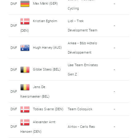
Max Märkl (GER)
DNF
-
Cycling
Kristian Egholm
Lidl - Trek
DNF
-
Development Team
(DEN)
Arkea - B&b Hôtels
Hugh Harvey (AUS)
DNF
-
Développement
Uae Team Emirates
Gibbe Staes (BEL)
DNF
-
Gen Z
Jens De
DNF
-
Keersmaeker (BEL)
DNF
Tobias Svarre (DEN)
Team Coloquick
-
Alexander Arnt
DNF
Airtox - Carls Ras
-
Hansen (DEN)