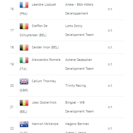
Léandre Lozouet
Arkea - B&b Hôtels
16
s.t.
Développement
(FRA)
Steffen De
Lotto Dstny
17
s.t.
Development Team
Schuyteneer (BEL)
18
Sander Inion (BEL)
s.t.
Alessandro Romele
Astana Qazaqstan
19
s.t.
Development Team
(ITA)
Callum Thornley
20
Trinity Racing
s.t.
(GBR)
Joes Oosterlinck
Bingoal - WB
21
s.t.
Development Team
(BEL)
Hamish McKenzie
Hagens Berman
22
s.t.
Axeon - Jayco
(AUS)