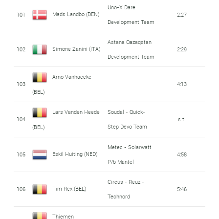
Uno-X Dare
Mads Landbo (DEN)
101
2:27
Development Team
Astana Qazaqstan
Simone Zanini (ITA)
102
2:29
Development Team
Arno Vanhaecke
103
4:13
(BEL)
Lars Vanden Heede
Soudal - Quick-
104
s.t.
Step Devo Team
(BEL)
Metec - Solarwatt
Eskil Huiting (NED)
105
4:58
P/b Mantel
Circus - Reuz -
Tim Rex (BEL)
106
5:46
Technord
Thiemen