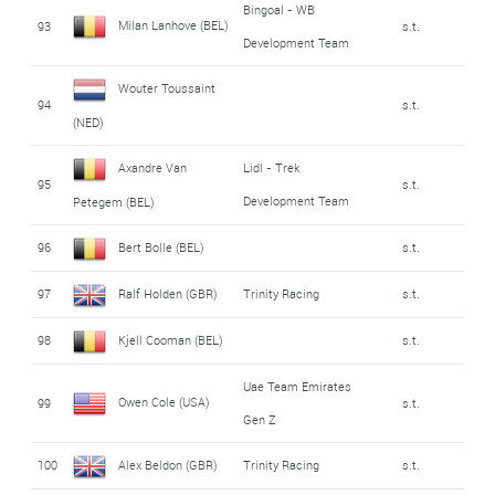
Bingoal - WB
Milan Lanhove (BEL)
93
s.t.
Development Team
Wouter Toussaint
94
s.t.
(NED)
Axandre Van
Lidl - Trek
95
s.t.
Development Team
Petegem (BEL)
96
Bert Bolle (BEL)
s.t.
97
Ralf Holden (GBR)
Trinity Racing
s.t.
98
Kjell Cooman (BEL)
s.t.
Uae Team Emirates
Owen Cole (USA)
99
s.t.
Gen Z
100
Alex Beldon (GBR)
Trinity Racing
s.t.