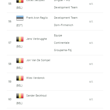
55
s.t.
Development Team
(BEL)
Frank Aron Ragilo
Development Team
56
s.t.
Dsm-Firmenich
(EST)
Equipe
Jens Verbrugghe
57
Continentale
s.t.
(BEL)
Groupama-Fdj
Jori Van De Sompel
58
s.t.
(BEL)
Wies Verdonck
59
s.t.
(BEL)
Sander Eeckhout
60
s.t.
(BEL)