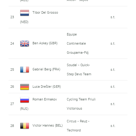
Tibor Del Grosso
23
s.t.
(NED)
Equipe
Ben Askey (GBR)
24
Continentale
s.t.
Groupama-Fdj
Soudal - Quick-
Gabriel Berg (FRA)
25
s.t.
Step Devo Team
26
Luca Dreßler (GER)
s.t.
Roman Ermakov
Cycling Team Friuli
27
s.t.
Victorious
(RUS)
Circus - Reuz -
Victor Hannes (BEL)
28
s.t.
Technord