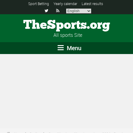
Sport Betting
Yearly calendar
Latest results


TheSports.org
All sports Site
Menu