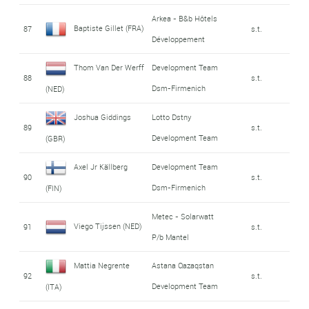
Arkea - B&b Hôtels
Baptiste Gillet (FRA)
87
s.t.
Développement
Thom Van Der Werff
Development Team
88
s.t.
Dsm-Firmenich
(NED)
Joshua Giddings
Lotto Dstny
89
s.t.
Development Team
(GBR)
Axel Jr Källberg
Development Team
90
s.t.
Dsm-Firmenich
(FIN)
Metec - Solarwatt
Viego Tijssen (NED)
91
s.t.
P/b Mantel
Mattia Negrente
Astana Qazaqstan
92
s.t.
Development Team
(ITA)