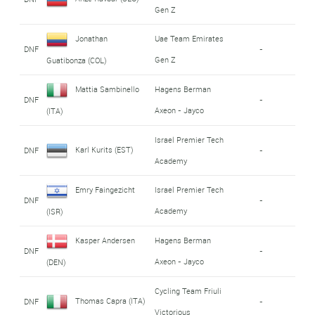
Gen Z
Jonathan
Uae Team Emirates
DNF
-
Gen Z
Guatibonza (COL)
Mattia Sambinello
Hagens Berman
DNF
-
Axeon - Jayco
(ITA)
Israel Premier Tech
Karl Kurits (EST)
DNF
-
Academy
Emry Faingezicht
Israel Premier Tech
DNF
-
Academy
(ISR)
Kasper Andersen
Hagens Berman
DNF
-
Axeon - Jayco
(DEN)
Cycling Team Friuli
Thomas Capra (ITA)
DNF
-
Victorious