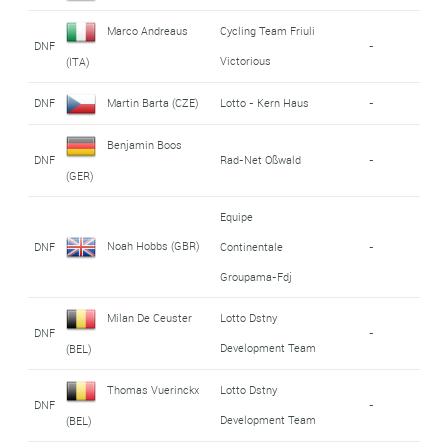
Marco Andreaus
Cycling Team Friuli
DNF
-
Victorious
(ITA)
DNF
Martin Barta (CZE)
Lotto - Kern Haus
-
Benjamin Boos
DNF
Rad-Net Oßwald
-
(GER)
Equipe
Noah Hobbs (GBR)
DNF
Continentale
-
Groupama-Fdj
Milan De Ceuster
Lotto Dstny
DNF
-
Development Team
(BEL)
Thomas Vuerinckx
Lotto Dstny
DNF
-
Development Team
(BEL)