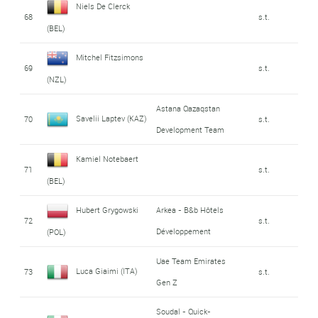
Niels De Clerck
68
s.t.
(BEL)
Mitchel Fitzsimons
69
s.t.
(NZL)
Astana Qazaqstan
Savelii Laptev (KAZ)
70
s.t.
Development Team
Kamiel Notebaert
71
s.t.
(BEL)
Hubert Grygowski
Arkea - B&b Hôtels
72
s.t.
Développement
(POL)
Uae Team Emirates
Luca Giaimi (ITA)
73
s.t.
Gen Z
Soudal - Quick-