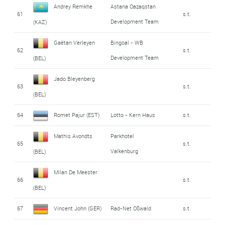
Andrey Remkhe
Astana Qazaqstan
61
s.t.
Development Team
(KAZ)
Gaëtan Verleyen
Bingoal - WB
62
s.t.
Development Team
(BEL)
Jado Bleyenberg
63
s.t.
(BEL)
64
Romet Pajur (EST)
Lotto - Kern Haus
s.t.
Mathis Avondts
Parkhotel
65
s.t.
Valkenburg
(BEL)
Milan De Meester
66
s.t.
(BEL)
67
Vincent John (GER)
Rad-Net Oßwald
s.t.