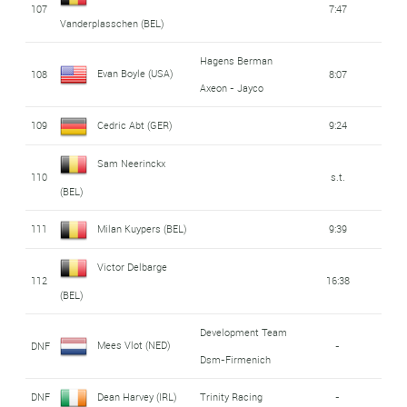
107
7:47
Vanderplasschen (BEL)
Hagens Berman
Evan Boyle (USA)
108
8:07
Axeon - Jayco
109
Cedric Abt (GER)
9:24
Sam Neerinckx
110
s.t.
(BEL)
111
Milan Kuypers (BEL)
9:39
Victor Delbarge
112
16:38
(BEL)
Development Team
Mees Vlot (NED)
DNF
-
Dsm-Firmenich
DNF
Dean Harvey (IRL)
Trinity Racing
-