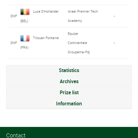
Luca D'Hollander
Israel Premier Tech
DNF
-
Academy
(BEL)
Equipe
Titouan Fontaine
DNF
Continentale
-
(FRA)
Groupama-Fdj
Statistics
Archives
Prize list
Information
Contact