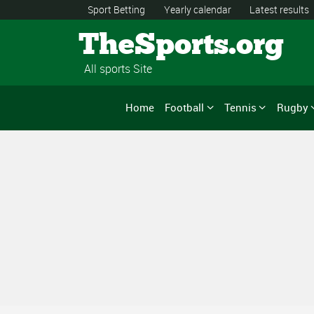
Sport Betting
Yearly calendar
Latest results
TheSports.org
All sports Site
Home
Football
Tennis
Rugby