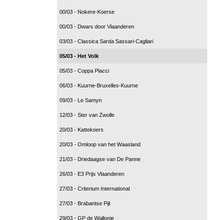
00/03 - Nokere-Koerse
00/03 - Dwars door Vlaanderen
03/03 - Classica Sarda Sassari-Cagliari
05/03 - Het Volk
05/03 - Coppa Placci
06/03 - Kuurne-Bruxelles-Kuurne
09/03 - Le Samyn
12/03 - Ster van Zwolle
20/03 - Kattekoers
20/03 - Omloop van het Waasland
21/03 - Driedaagse van De Panne
26/03 - E3 Prijs Vlaanderen
27/03 - Criterium International
27/03 - Brabantse Pijl
29/03 - GP de Wallonie