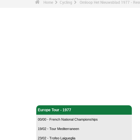
Home
Cycling
Omloop Het Nieuwsblad 1977 - Res
Cycling - Home
Europe Tour - 1977
00/00 - French National Championships
19/02 - Tour Mediterraneen
23/02 - Trofeo Laigueglia