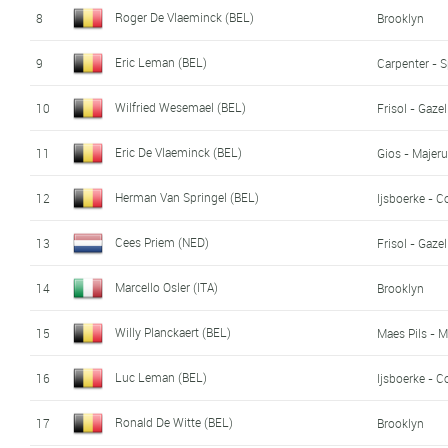
Roger De Vlaeminck (BEL)
8
Brooklyn
Eric Leman (BEL)
9
Carpenter - S
Wilfried Wesemael (BEL)
10
Frisol - Gazel
Eric De Vlaeminck (BEL)
11
Gios - Majer
Herman Van Springel (BEL)
12
Ijsboerke - 
Cees Priem (NED)
13
Frisol - Gazel
Marcello Osler (ITA)
14
Brooklyn
Willy Planckaert (BEL)
15
Maes Pils - M
Luc Leman (BEL)
16
Ijsboerke - 
Ronald De Witte (BEL)
17
Brooklyn