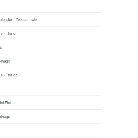
plendor - Zeepcentrale
le - Thirion
us
Colnago
le - Thirion
ini Flat
Colnago