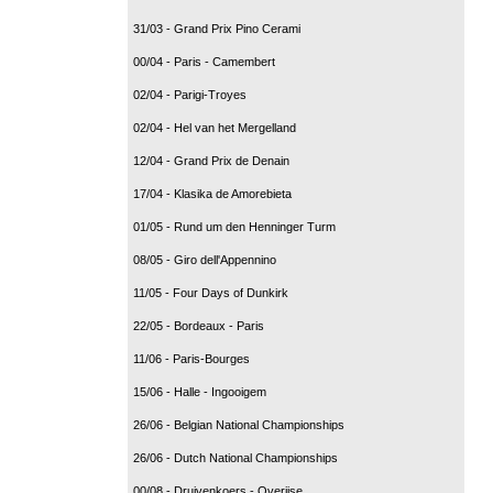
31/03 - Grand Prix Pino Cerami
00/04 - Paris - Camembert
02/04 - Parigi-Troyes
02/04 - Hel van het Mergelland
12/04 - Grand Prix de Denain
17/04 - Klasika de Amorebieta
01/05 - Rund um den Henninger Turm
08/05 - Giro dell'Appennino
11/05 - Four Days of Dunkirk
22/05 - Bordeaux - Paris
11/06 - Paris-Bourges
15/06 - Halle - Ingooigem
26/06 - Belgian National Championships
26/06 - Dutch National Championships
00/08 - Druivenkoers - Overijse