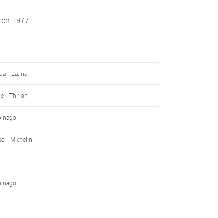
rch 1977
lda - Latina
le - Thirion
Colnago
so - Michelin
Colnago