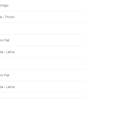
Colnago
le - Thirion
ini Flat
lda - Latina
ini Flat
lda - Latina