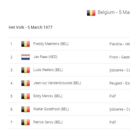
Belgium - 5 Ma
Het Volk - 5 March 1977
Freddy Maertens (BEL)
1
Flandria - Ve
Jan Raas (NED)
2
Frisol - Gazel
Ludo Peeters (BEL)
3
Ijsboerke - 
Jean-luc Vandenbroucke (BEL)
4
Peugeot - Es
Eddy Merckx (BEL)
5
FIAT
Walter Godefroot (BEL)
6
Ijsboerke - 
Patrick Sercu (BEL)
7
FIAT