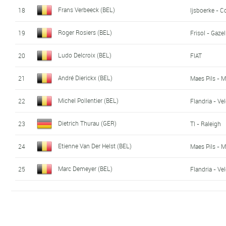
Frans Verbeeck (BEL)
18
Ijsboerke - 
Roger Rosiers (BEL)
19
Frisol - Gazel
Ludo Delcroix (BEL)
20
FIAT
André Dierickx (BEL)
21
Maes Pils - M
Michel Pollentier (BEL)
22
Flandria - Ve
Dietrich Thurau (GER)
23
TI - Raleigh
Etienne Van Der Helst (BEL)
24
Maes Pils - M
Marc Demeyer (BEL)
25
Flandria - Ve