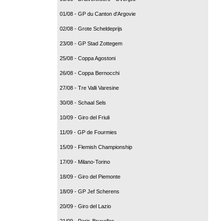
01/08 - GP du Canton d'Argovie
02/08 - Grote Scheldeprijs
23/08 - GP Stad Zottegem
25/08 - Coppa Agostoni
26/08 - Coppa Bernocchi
27/08 - Tre Valli Varesine
30/08 - Schaal Sels
10/09 - Giro del Friuli
11/09 - GP de Fourmies
15/09 - Flemish Championship
17/09 - Milano-Torino
18/09 - Giro del Piemonte
18/09 - GP Jef Scherens
20/09 - Giro del Lazio
21/09 - Paris-Bruxelles