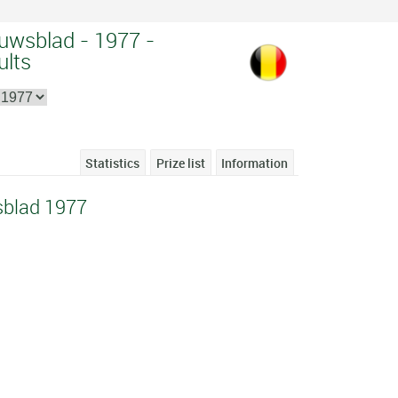
uwsblad - 1977 -
ults
Statistics
Prize list
Information
blad 1977