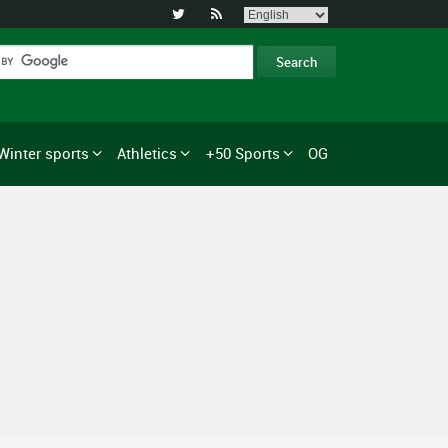


Winter sports
Athletics
+50 Sports
OG