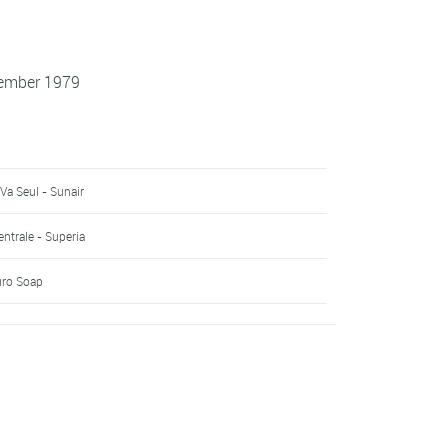
tember 1979
 Va Seul - Sunair
ntrale - Superia
uro Soap