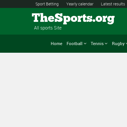
Sport Betting
Yearly calendar
Latest results
TheSports.org
All sports Site
Home
Football
Tennis
Rugby