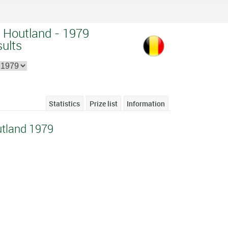
 Houtland - 1979
sults
Statistics
Prize list
Information
tland 1979