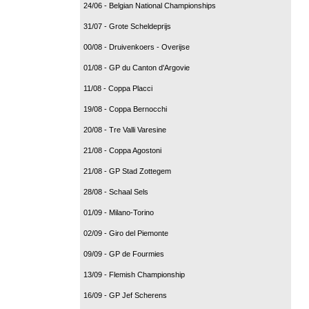
24/06 - Belgian National Championships
31/07 - Grote Scheldeprijs
00/08 - Druivenkoers - Overijse
01/08 - GP du Canton d'Argovie
11/08 - Coppa Placci
19/08 - Coppa Bernocchi
20/08 - Tre Valli Varesine
21/08 - Coppa Agostoni
21/08 - GP Stad Zottegem
28/08 - Schaal Sels
01/09 - Milano-Torino
02/09 - Giro del Piemonte
09/09 - GP de Fourmies
13/09 - Flemish Championship
16/09 - GP Jef Scherens