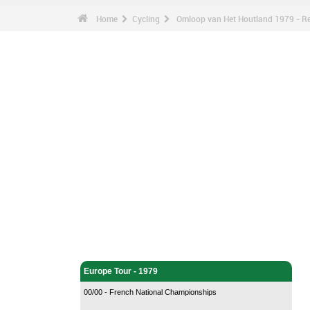
Home
Cycling
Omloop van Het Houtland 1979 - Re
Cycling - Home
Europe Tour - 1979
00/00 - French National Championships