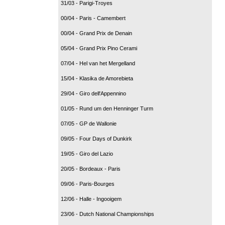
31/03 - Parigi-Troyes
00/04 - Paris - Camembert
00/04 - Grand Prix de Denain
05/04 - Grand Prix Pino Cerami
07/04 - Hel van het Mergelland
15/04 - Klasika de Amorebieta
29/04 - Giro dell'Appennino
01/05 - Rund um den Henninger Turm
07/05 - GP de Wallonie
09/05 - Four Days of Dunkirk
19/05 - Giro del Lazio
20/05 - Bordeaux - Paris
09/06 - Paris-Bourges
12/06 - Halle - Ingooigem
23/06 - Dutch National Championships