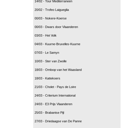
14/02 - Tour Mediterraneen
20/02 - Trofeo Laigueglia
00/03 - Nokere-Koerse
00/03 - Dwars door Vlaanderen
03/03 - Het Volk
04/03 - Kuurne-Bruxelles-Kuurne
07/03 - Le Samyn
10/03 - Ster van Zwolle
18/03 - Omloop van het Waasland
18/03 - Kattekoers
21/03 - Cholet - Pays de Loire
24/03 - Criterium International
24/03 - E3 Prijs Vlaanderen
25/03 - Brabantse Pijl
27/03 - Driedaagse van De Panne