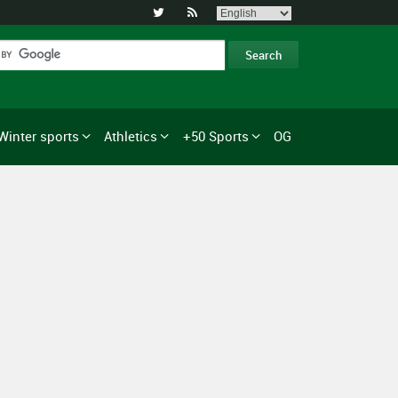


Winter sports
Athletics
+50 Sports
OG