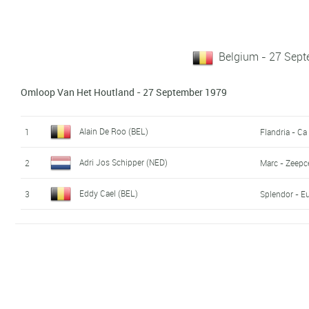
Belgium - 27 Sep
Omloop Van Het Houtland - 27 September 1979
Alain De Roo (BEL)
1
Flandria - Ca
Adri Jos Schipper (NED)
2
Marc - Zeepce
Eddy Cael (BEL)
3
Splendor - E