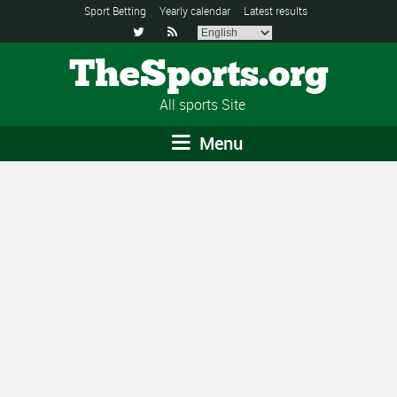
Sport Betting
Yearly calendar
Latest results


TheSports.org
All sports Site
Menu