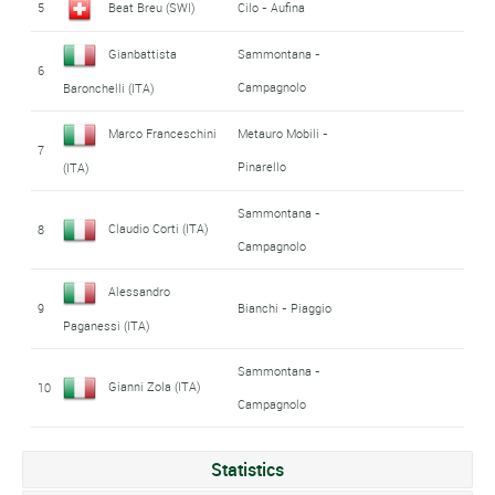
5
Beat Breu (SWI)
Cilo - Aufina
Gianbattista
Sammontana -
6
Campagnolo
Baronchelli (ITA)
Marco Franceschini
Metauro Mobili -
7
Pinarello
(ITA)
Sammontana -
Claudio Corti (ITA)
8
Campagnolo
Alessandro
9
Bianchi - Piaggio
Paganessi (ITA)
Sammontana -
Gianni Zola (ITA)
10
Campagnolo
Statistics