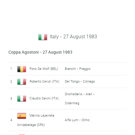
Italy - 27 August 1983
Coppa Agostoni - 27 August 1983
1
Fons De Wolf (BEL)
Bianchi - Piaggio
2
Roberto Ceruti (ITA)
Del Tongo - Colnago
Dromedario - Alan -
Claudio Savini (ITA)
3
Sidermeg
Marino Lejarreta
4
Alfa Lum - Olmo
Arrizabalaga (SPA)