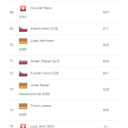
Nico Del Fabro
68
8:07
(SWI)
69
Alberto Monti (CZE)
8:11
Lukas Herrmann
70
8:25
(GER)
71
Mihael Stajnar (SLO)
8:34
72
Kristián Vavro (CZE)
8:41
Jonas Fabian
73
9:29
Messerschmidt (GER)
Timon Loderer
74
9:30
(GER)
75
Luca Jenni (SWI)
s.t.