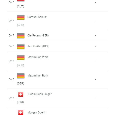
DNF
-
(AUT)
Samuel Schulz
DNF
-
(GER)
DNF
Ole Peters (GER)
-
DNF
Jan Rinklef (GER)
-
Maximilian Weis
DNF
-
(GER)
Maximilian Roth
DNF
-
(GER)
Nicola Schleuniger
DNF
-
(SWI)
Morgan Guérin