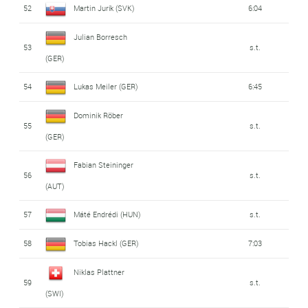
52
Martin Jurík (SVK)
6:04
Julian Borresch
53
s.t.
(GER)
54
Lukas Meiler (GER)
6:45
Dominik Röber
55
s.t.
(GER)
Fabian Steininger
56
s.t.
(AUT)
57
Máté Endrédi (HUN)
s.t.
58
Tobias Hackl (GER)
7:03
Niklas Plattner
59
s.t.
(SWI)