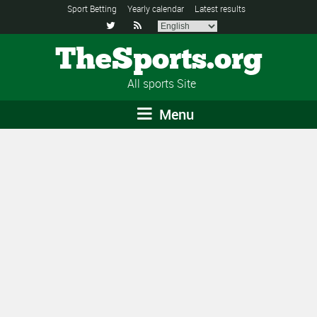
Sport Betting
Yearly calendar
Latest results


TheSports.org
All sports Site
Menu