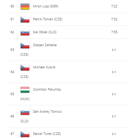
60
Miron Lipp (GER)
7:22
61
Patrik Toman (CZE)
7:32
62
Gal Oblak (SLO)
7:55
Stepan Zahalka
63
s.t.
(CZE)
Michael Kukrle
64
s.t.
(CZE)
Zsombor Palumby
65
s.t.
(HUN)
Dan Andrej Tomsic
66
s.t.
(SLO)
67
Daniel Turek (CZE)
s.t.