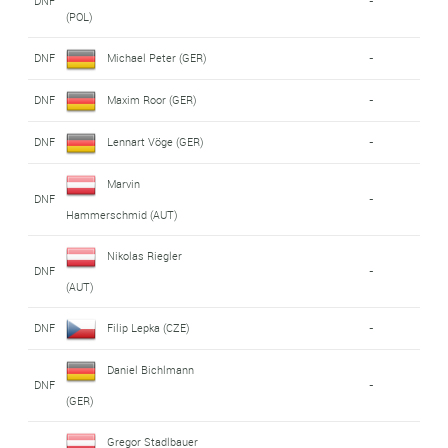
DNF
-
(POL)
DNF
Michael Peter (GER)
-
DNF
Maxim Roor (GER)
-
DNF
Lennart Vöge (GER)
-
Marvin
DNF
-
Hammerschmid (AUT)
Nikolas Riegler
DNF
-
(AUT)
DNF
Filip Lepka (CZE)
-
Daniel Bichlmann
DNF
-
(GER)
Gregor Stadlbauer