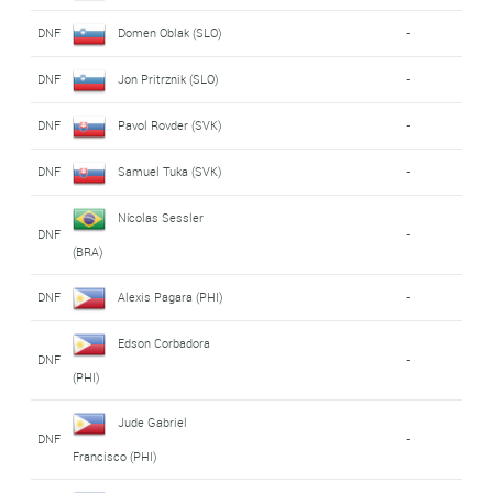
DNF
Domen Oblak (SLO)
-
DNF
Jon Pritrznik (SLO)
-
DNF
Pavol Rovder (SVK)
-
DNF
Samuel Tuka (SVK)
-
Nícolas Sessler
DNF
-
(BRA)
DNF
Alexis Pagara (PHI)
-
Edson Corbadora
DNF
-
(PHI)
Jude Gabriel
DNF
-
Francisco (PHI)