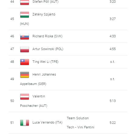
44
Stefan Pöll (AUT)
3:20
Zétény Szijártó
45
3:27
(HUN)
46
Richard Riska (SVK)
4:33
47
Artur Sowinski (POL)
4:55
48
Ting Wei Li (TPE)
s.t.
Henri Johannes
49
s.t.
Appelbaum (GER)
Valentin
50
5:13
Poschacher (AUT)
Team Solution
Luca Verrando (ITA)
51
5:22
Tech - Vini Fantini