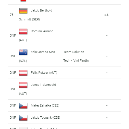
Jakob Berthold
76
s.t.
Schmidt (GER)
Dominik Amann
DNF
-
(AUT)
Felix James Meo
Team Solution
DNF
-
Tech - Vini Fantini
(NZL)
DNF
Felix Rutzler (AUT)
-
Jonas Holzknecht
DNF
-
(AUT)
DNF
Matej Zahálka (CZE)
-
DNF
Jakub Toupalík (CZE)
-