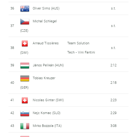
36
Oliver Sims (AUS)
s.t.
Michal Schlegel
37
s.t.
(CZE)
Arnaud Tissières
Team Solution
38
s.t.
Tech - Vini Fantini
(SWI)
39
János Pelikán (HUN)
2:12
Tobias Kreuzer
40
2:18
(GER)
41
Nicolas Ginter (SWI)
2:23
42
Nejc Komac (SLO)
2:29
43
Mirko Bozzola (ITA)
3:08