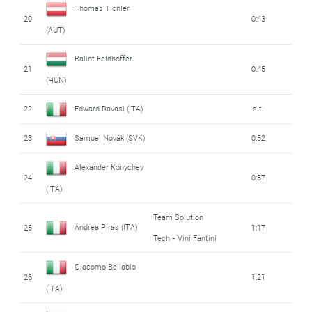
Thomas Tichler
20
0:43
(AUT)
Bálint Feldhoffer
21
0:45
(HUN)
22
Edward Ravasi (ITA)
s.t.
23
Samuel Novák (SVK)
0:52
Alexander Konychev
24
0:57
(ITA)
Team Solution
Andrea Piras (ITA)
25
1:17
Tech - Vini Fantini
Giacomo Ballabio
26
1:21
(ITA)