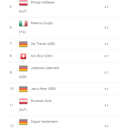
Philipp Hofbauer
5
s.t.
(AUT)
Federico Guzzo
6
s.t.
(ITA)
7
Ole Theiler (GER)
s.t.
8
Nils Brun (SWI)
s.t.
Johannes Adamietz
9
s.t.
(GER)
10
Janis Peter (GER)
s.t.
Riccardo Zoidl
11
s.t.
(AUT)
Miguel Heidemann
12
s.t.