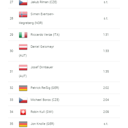
27
Jakub Ríman (CZE)
s.t.
Simen Evertsen-
28
s.t.
Hegreberg (NOR)
29
Riccardo Verza (ITA)
1:31
Daniel Geismayr
30
1:33
(AUT)
Josef Dirnbauer
31
1:35
(AUT)
32
Patrick Reißig (GER)
2:02
33
Michael Boros (CZE)
2:04
34
Robin Kull (SWI)
2:09
35
Jon Knolle (GER)
s.t.