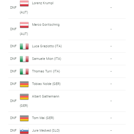
Lorenz Krumpl
DNF
-
(AUT)
Marco Goritschnig
DNF
-
(AUT)
DNF
Luca Graziotto (ITA)
-
DNF
Samuele Mion (ITA)
-
DNF
Thomas Turri (ITA)
-
DNF
Tobias Nolde (GER)
-
Albert Gathemann
DNF
-
(GER)
DNF
Tom Mai (GER)
-
DNF
Jure Medved (SLO)
-