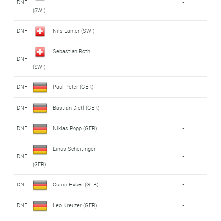
DNF
-
(SWI)
DNF
Nils Lanter (SWI)
-
Sebastian Roth
DNF
-
(SWI)
DNF
Paul Peter (GER)
-
DNF
Bastian Dietl (GER)
-
DNF
Niklas Popp (GER)
-
Linus Scheitinger
DNF
-
(GER)
DNF
Quirin Huber (GER)
-
DNF
Leo Kreuzer (GER)
-