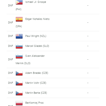
Ismael Jr. Grospe
DNF
-
(PHI)
Edgar Nohales Nieto
DNF
-
(SPA)
DNF
Paul Wright (NZL)
-
DNF
Marcel Gladek (SLO)
-
Sven Aleksander
DNF
-
Mernik (SLO)
DNF
Adam Bradác (CZE)
-
DNF
Martin Voltr (CZE)
-
DNF
Martin Barta (CZE)
-
Bartlomiej Proc