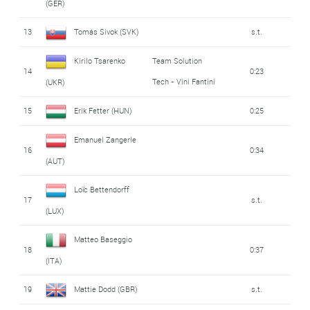
(GER)
13
Tomás Sivok (SVK)
s.t.
Kirilo Tsarenko
Team Solution
14
0:23
Tech - Vini Fantini
(UKR)
15
Erik Fetter (HUN)
0:25
Emanuel Zangerle
16
0:34
(AUT)
Loïc Bettendorff
17
s.t.
(LUX)
Matteo Baseggio
18
0:37
(ITA)
19
Mattie Dodd (GBR)
s.t.