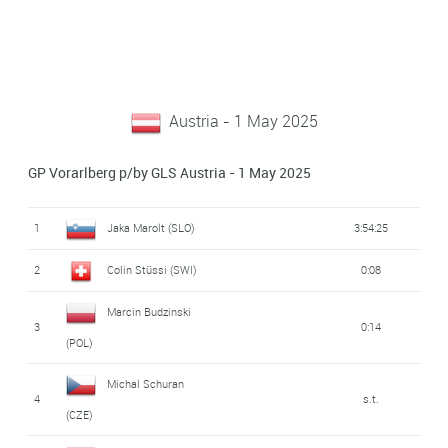
Austria - 1 May 2025
GP Vorarlberg p/by GLS Austria - 1 May 2025
1
Jaka Marolt (SLO)
3:54:25
2
Colin Stüssi (SWI)
0:08
Marcin Budzinski
3
0:14
(POL)
Michal Schuran
4
s.t.
(CZE)