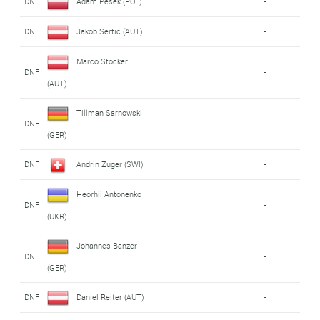
DNF
Adam Pesek (POL)
-
DNF
Jakob Sertic (AUT)
-
Marco Stocker
DNF
-
(AUT)
Tillman Sarnowski
DNF
-
(GER)
DNF
Andrin Zuger (SWI)
-
Heorhii Antonenko
DNF
-
(UKR)
Johannes Banzer
DNF
-
(GER)
DNF
Daniel Reiter (AUT)
-