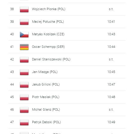
38
Wojciech Plonka (POL)
s.t.
39
Maciej Potucha (POL)
10:41
40
Matyás Koblízek (CZE)
10:43
41
Oscar Schempp (GER)
10:44
42
Daniel Staniszewski (POL)
s.t.
43
Jan Miazga (POL)
10:45
44
Jakub Gilicki (POL)
10:47
45
Piotr Maslak (POL)
10:48
46
Michal Glanz (POL)
s.t.
47
Patryk Dabski (POL)
10:49