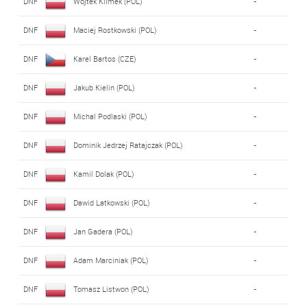
DNF
Wojtek Klimek (POL)
-
DNF
Maciej Rostkowski (POL)
-
DNF
Karel Bartos (CZE)
-
DNF
Jakub Kielin (POL)
-
DNF
Michal Podlaski (POL)
-
DNF
Dominik Jedrzej Ratajczak (POL)
-
DNF
Kamil Dolak (POL)
-
DNF
Dawid Latkowski (POL)
-
DNF
Jan Gadera (POL)
-
DNF
Adam Marciniak (POL)
-
DNF
Tomasz Listwon (POL)
-