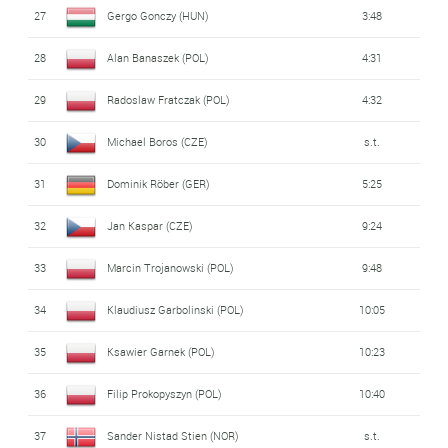
27
Gergo Gonczy (HUN)
3:48
28
Alan Banaszek (POL)
4:31
29
Radoslaw Fratczak (POL)
4:32
30
Michael Boros (CZE)
s.t.
31
Dominik Röber (GER)
5:25
32
Jan Kaspar (CZE)
9:24
33
Marcin Trojanowski (POL)
9:48
34
Klaudiusz Garbolinski (POL)
10:05
35
Ksawier Garnek (POL)
10:23
36
Filip Prokopyszyn (POL)
10:40
37
Sander Nistad Stien (NOR)
s.t.