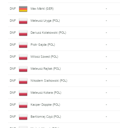
DNF
Max Märkl (GER)
-
DNF
Mateusz Uryga (POL)
-
DNF
Dariusz Kolakowski (POL)
-
DNF
Piotr Gajda (POL)
-
DNF
Milosz Szwed (POL)
-
DNF
Mateusz Rajtak (POL)
-
DNF
Nikodem Sialkowski (POL)
-
DNF
Mateusz Kotara (POL)
-
DNF
Kacper Doppke (POL)
-
DNF
Bartlomiej Czyz (POL)
-