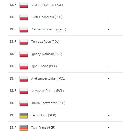
DNF
Krystian Sztaba (POL)
-
DNF
Piotr Gadomski (POL)
-
DNF
Kacper Skoneczny (POL)
-
DNF
Tomasz Reca (POL)
-
DNF
Ignacy Walczak (POL)
-
DNF
Igor Kujawa (POL)
-
DNF
Aleksander Zubek (POL)
-
DNF
Krzysztof Parma (POL)
-
DNF
Jakub Kaczmarek (POL)
-
DNF
Felix Kloss (GER)
-
DNF
Toni Franz (GER)
-