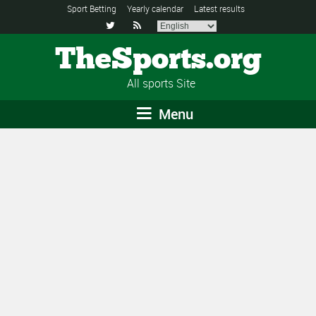
Sport Betting
Yearly calendar
Latest results


TheSports.org
All sports Site
Menu