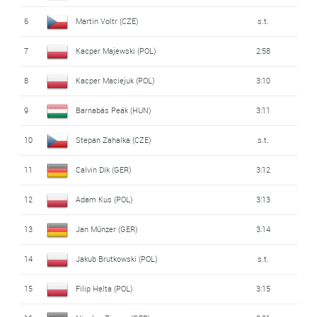
6
Martin Voltr (CZE)
s.t.
7
Kacper Majewski (POL)
2:58
8
Kacper Maciejuk (POL)
3:10
9
Barnabás Peák (HUN)
3:11
10
Stepan Zahalka (CZE)
s.t.
11
Calvin Dik (GER)
3:12
12
Adam Kus (POL)
3:13
13
Jan Münzer (GER)
3:14
14
Jakub Brutkowski (POL)
s.t.
15
Filip Helta (POL)
3:15