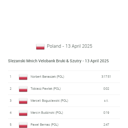
Poland - 13 April 2025
Slezanski Mnich Velobank Bruki & Szutry - 13 April 2025
1
Norbert Banaszek (POL)
3:17:51
2
Tobiasz Pawlak (POL)
0:02
3
Marceli Boguslawski (POL)
s.t.
4
Marcin Budzinski (POL)
0:19
5
Pawel Bernas (POL)
2:47