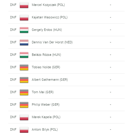
DNF
Marcel Kozyczak (POL)
-
DNF
Kajetan Wasowicz (POL)
-
DNF
Gergely Erdos (HUN)
-
DNF
Dennis Van Der Horst (NED)
-
DNF
Balázs Rózsa (HUN)
-
DNF
Tobias Nolde (GER)
-
DNF
Albert Gathemann (GER)
-
DNF
Tom Mai (GER)
-
DNF
Philip Weber (GER)
-
DNF
Marek Kapela (POL)
-
DNF
Antoni Bilyk (POL)
-