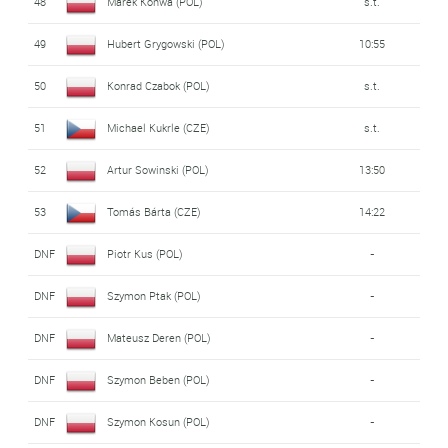
48
Marek Konwa (POL)
s.t.
49
Hubert Grygowski (POL)
10:55
50
Konrad Czabok (POL)
s.t.
51
Michael Kukrle (CZE)
s.t.
52
Artur Sowinski (POL)
13:50
53
Tomás Bárta (CZE)
14:22
DNF
Piotr Kus (POL)
-
DNF
Szymon Ptak (POL)
-
DNF
Mateusz Deren (POL)
-
DNF
Szymon Beben (POL)
-
DNF
Szymon Kosun (POL)
-