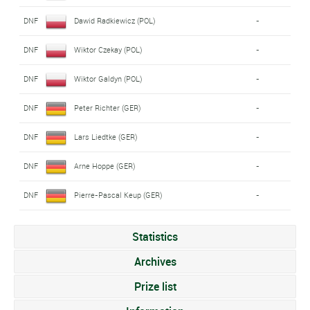
DNF
Dawid Radkiewicz (POL)
-
DNF
Wiktor Czekay (POL)
-
DNF
Wiktor Galdyn (POL)
-
DNF
Peter Richter (GER)
-
DNF
Lars Liedtke (GER)
-
DNF
Arne Hoppe (GER)
-
DNF
Pierre-Pascal Keup (GER)
-
Statistics
Archives
Prize list