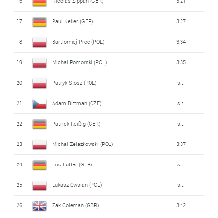
16
Nicolas Zippan (GER)
3:21
17
Paul Keller (GER)
3:27
18
Bartlomiej Proc (POL)
3:34
19
Michal Pomorski (POL)
3:35
20
Patryk Stosz (POL)
s.t.
21
Adam Bittman (CZE)
s.t.
22
Patrick Reißig (GER)
s.t.
23
Michal Zelazkowski (POL)
3:37
24
Eric Lutter (GER)
s.t.
25
Lukasz Owsian (POL)
s.t.
26
Zak Coleman (GBR)
3:42