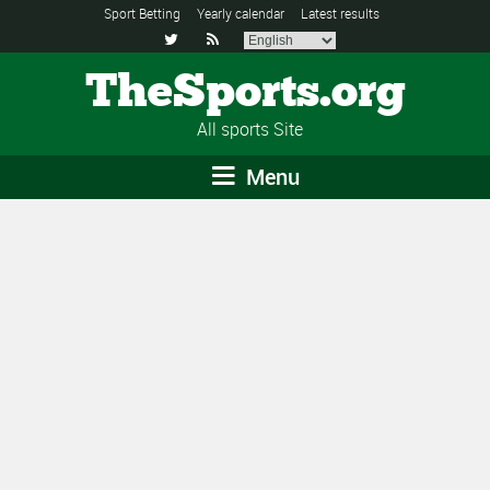
Sport Betting
Yearly calendar
Latest results


TheSports.org
All sports Site
Menu