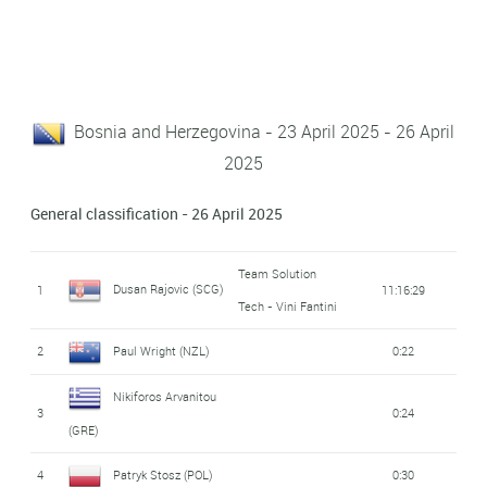
Bosnia and Herzegovina - 23 April 2025 - 26 April
2025
General classification - 26 April 2025
Team Solution
Dusan Rajovic (SCG)
1
11:16:29
Tech - Vini Fantini
2
Paul Wright (NZL)
0:22
Nikiforos Arvanitou
3
0:24
(GRE)
4
Patryk Stosz (POL)
0:30