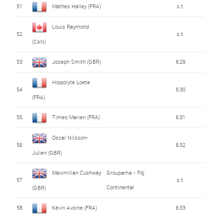
51
Matheo Halley (FRA)
s.t.
Louis Raymond
52
s.t.
(CAN)
53
Joseph Smith (GBR)
6:29
Hippolyte Loete
54
6:30
(FRA)
55
Timeo Marien (FRA)
6:31
Oscar Nilsson-
56
6:32
Julien (GBR)
Maximilian Cushway
Groupama - Fdj
57
s.t.
Continental
(GBR)
58
Kévin Avoine (FRA)
6:33