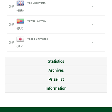
Max Duckworth
DNF
-
(GBR)
Mewael Girmay
DNF
-
(ERA)
Masao Shimazaki
DNF
-
(JPN)
Statistics
Archives
Prize list
Information