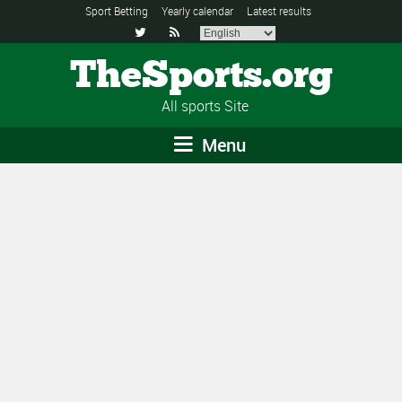
Sport Betting
Yearly calendar
Latest results


TheSports.org
All sports Site
Menu