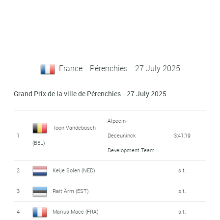
France - Pérenchies - 27 July 2025
Grand Prix de la ville de Pérenchies - 27 July 2025
Alpecin-
Toon Vandebosch
1
Deceuninck
3:41:19
(BEL)
Development Team
2
Keije Solen (NED)
s.t.
3
Rait Ärm (EST)
s.t.
4
Marius Mace (FRA)
s.t.