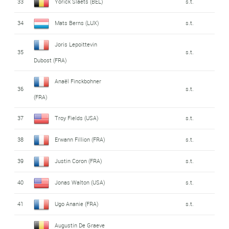
33
Yorick Slaets (BEL)
s.t.
34
Mats Berns (LUX)
s.t.
Joris Lepoittevin
35
s.t.
Dubost (FRA)
Anaël Finckbohner
36
s.t.
(FRA)
37
Troy Fields (USA)
s.t.
38
Erwann Fillion (FRA)
s.t.
39
Justin Coron (FRA)
s.t.
40
Jonas Walton (USA)
s.t.
41
Ugo Ananie (FRA)
s.t.
Augustin De Graeve