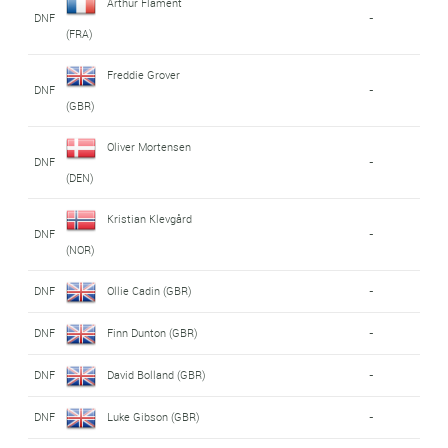
Arthur Flament
DNF
-
(FRA)
Freddie Grover
DNF
-
(GBR)
Oliver Mortensen
DNF
-
(DEN)
Kristian Klevgård
DNF
-
(NOR)
DNF
Ollie Cadin (GBR)
-
DNF
Finn Dunton (GBR)
-
DNF
David Bolland (GBR)
-
DNF
Luke Gibson (GBR)
-