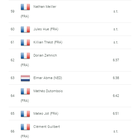
Nathan Meiller
59
s.t.
(FRA)
60
Jules Hue (FRA)
s.t.
61
Killian Théot (FRA)
s.t.
Dorian Zehnich
62
6:37
(FRA)
63
Elmar Abma (NED)
6:38
Mathéo Dutombois
64
6:42
(FRA)
65
Mateo Jot (FRA)
6:51
Clément Guilbert
66
s.t.
(FRA)