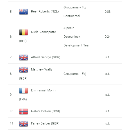
Groupama - Fdj
Reef Roberts (NZL)
5
0:03
Continental
Alpecin-
Niels Vandeputte
6
Deceuninck
0:24
(BEL)
Development Team
7
Alfred George (GBR)
s.t.
Matthew Walls
8
Groupama - Fdj
s.t.
(GBR)
Emmanuel Morin
9
s.t.
(FRA)
10
Halvor Dolven (NOR)
s.t.
11
Farley Barber (GBR)
s.t.