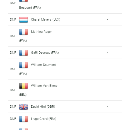
DNF
-
Beaucart (FRA)
DNF
Charel Meyers (LUX)
-
Mathieu Roger
DNF
-
(FRA)
DNF
Gaël Decrouy (FRA)
-
William Daumont
DNF
-
(FRA)
William Van Biene
DNF
-
(BEL)
DNF
David Hird (GBR)
-
DNF
Hugo Grard (FRA)
-