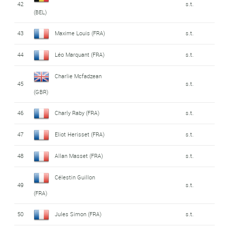
42
s.t.
(BEL)
43
Maxime Louis (FRA)
s.t.
44
Léo Marquant (FRA)
s.t.
Charlie Mcfadzean
45
s.t.
(GBR)
46
Charly Raby (FRA)
s.t.
47
Eliot Herisset (FRA)
s.t.
48
Allan Masset (FRA)
s.t.
Célestin Guillon
49
s.t.
(FRA)
50
Jules Simon (FRA)
s.t.