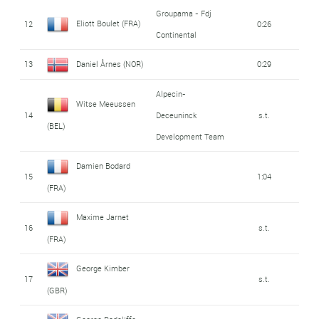
Groupama - Fdj
Eliott Boulet (FRA)
12
0:26
Continental
13
Daniel Årnes (NOR)
0:29
Alpecin-
Witse Meeussen
14
Deceuninck
s.t.
(BEL)
Development Team
Damien Bodard
15
1:04
(FRA)
Maxime Jarnet
16
s.t.
(FRA)
George Kimber
17
s.t.
(GBR)