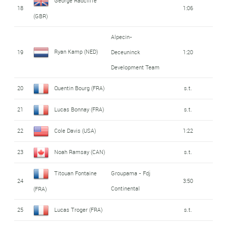
George Radcliffe
18
1:06
(GBR)
Alpecin-
Ryan Kamp (NED)
19
Deceuninck
1:20
Development Team
20
Quentin Bourg (FRA)
s.t.
21
Lucas Bonnay (FRA)
s.t.
22
Cole Davis (USA)
1:22
23
Noah Ramsay (CAN)
s.t.
Titouan Fontaine
Groupama - Fdj
24
3:50
Continental
(FRA)
25
Lucas Troger (FRA)
s.t.