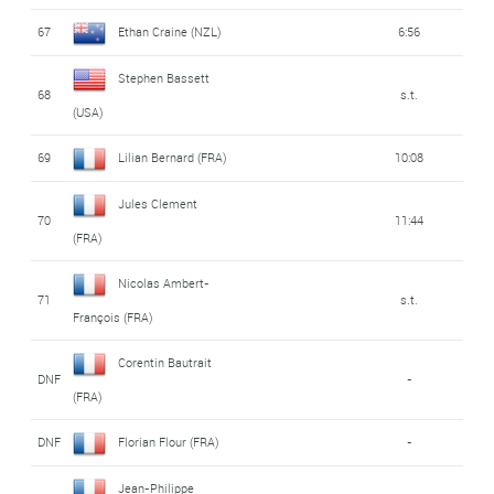
67
Ethan Craine (NZL)
6:56
Stephen Bassett
68
s.t.
(USA)
69
Lilian Bernard (FRA)
10:08
Jules Clement
70
11:44
(FRA)
Nicolas Ambert-
71
s.t.
François (FRA)
Corentin Bautrait
DNF
-
(FRA)
DNF
Florian Flour (FRA)
-
Jean-Philippe