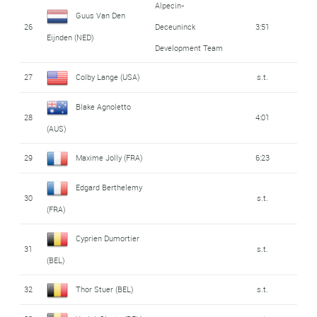
Alpecin-
Guus Van Den
26
Deceuninck
3:51
Eijnden (NED)
Development Team
27
Colby Lange (USA)
s.t.
Blake Agnoletto
28
4:01
(AUS)
29
Maxime Jolly (FRA)
6:23
Edgard Berthelemy
30
s.t.
(FRA)
Cyprien Dumortier
31
s.t.
(BEL)
32
Thor Stuer (BEL)
s.t.