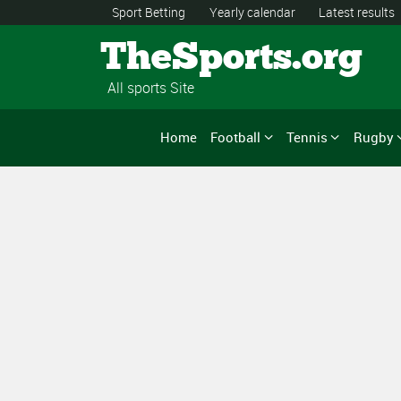
Sport Betting
Yearly calendar
Latest results
TheSports.org
All sports Site
Home
Football
Tennis
Rugby