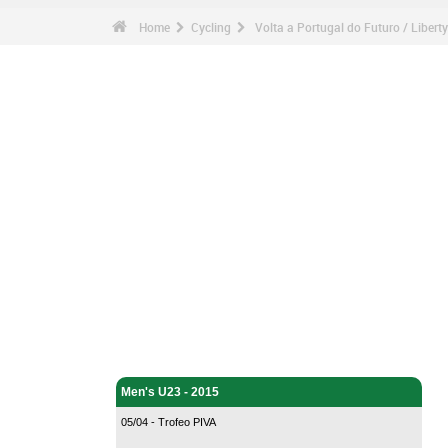
Home
Cycling
Volta a Portugal do Futuro / Libert
Cycling - Home
Men's U23 - 2015
05/04 - Trofeo PIVA