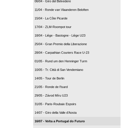
06/04 - Giro del Belvedere
11/04 - Ronde van Vlaanderen Beloften
15/04 - La Côte Picarde
17/04 - ZLM-Roompot tour
18/04 - Liège - Bastogne - Liège U23
25/04 - Gran Premio della Liberazione
28/04 - Carpathian Couriers Race U-23
01/05 - Rund um den Henninger Turm
10/05 - Tr. Città di San Vendemiano
14/05 - Tour de Berlin
21/05 - Ronde de l'Isard
29/05 - Závod Míru U23
31/05 - Paris-Roubaix Espoirs
14/07 - Giro della Valle d'Aosta
16/07 - Volta a Portugal do Futuro