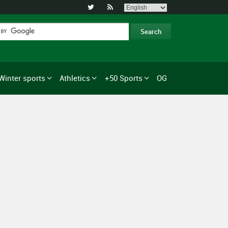


Winter sports
Athletics
+50 Sports
OG