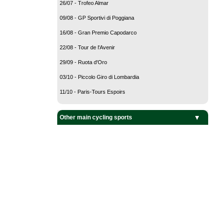
26/07 - Trofeo Almar
09/08 - GP Sportivi di Poggiana
16/08 - Gran Premio Capodarco
22/08 - Tour de l'Avenir
29/09 - Ruota d'Oro
03/10 - Piccolo Giro di Lombardia
11/10 - Paris-Tours Espoirs
Other main cycling sports
BMX Cycling
Cyclo-Cross
Mountain Bike
Track Cycling