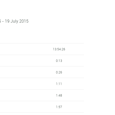
5 - 19 July 2015
13:54:26
0:13
0:26
1:11
1:48
1:57