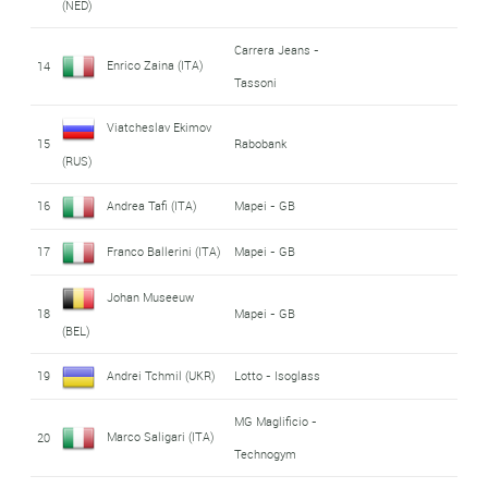
(NED)
Carrera Jeans -
Enrico Zaina (ITA)
14
Tassoni
Viatcheslav Ekimov
15
Rabobank
(RUS)
16
Andrea Tafi (ITA)
Mapei - GB
17
Franco Ballerini (ITA)
Mapei - GB
Johan Museeuw
18
Mapei - GB
(BEL)
19
Andrei Tchmil (UKR)
Lotto - Isoglass
MG Maglificio -
Marco Saligari (ITA)
20
Technogym