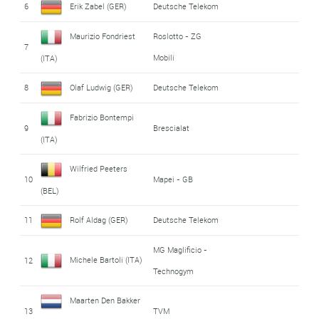
6
Erik Zabel (GER)
Deutsche Telekom
Maurizio Fondriest
Roslotto - ZG
7
Mobili
(ITA)
8
Olaf Ludwig (GER)
Deutsche Telekom
Fabrizio Bontempi
9
Brescialat
(ITA)
Wilfried Peeters
10
Mapei - GB
(BEL)
11
Rolf Aldag (GER)
Deutsche Telekom
MG Maglificio -
Michele Bartoli (ITA)
12
Technogym
Maarten Den Bakker
13
TVM