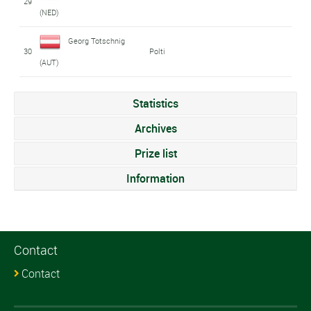
29
(NED)
Georg Totschnig
30
Polti
(AUT)
Statistics
Archives
Prize list
Information
Contact
Contact