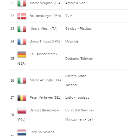
21
Marco Vergnani (ITA)
Amore & Vita
22
Bo Hamburger (DEN)
TVM
23
Nicola Minali (ITA)
Gewiss - Playbus
24
Bruno Thibout (FRA)
Motorola
Kai Hundertmarck
25
Deutsche Telekom
(GER)
Carrera Jeans -
Marco Artunghi (ITA)
26
Tassoni
27
Peter Verbeken (BEL)
Lotto - Isoglass
Dariusz Baranowski
US Postal Service -
28
Montgomery - Bell
(POL)
Eddy Bouwmans