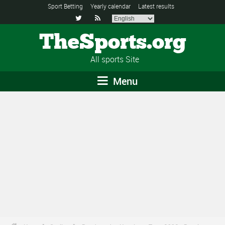
Sport Betting
Yearly calendar
Latest results


TheSports.org
All sports Site
Menu