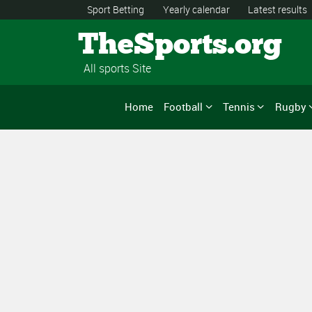
Sport Betting
Yearly calendar
Latest results
TheSports.org
All sports Site
Home
Football
Tennis
Rugby