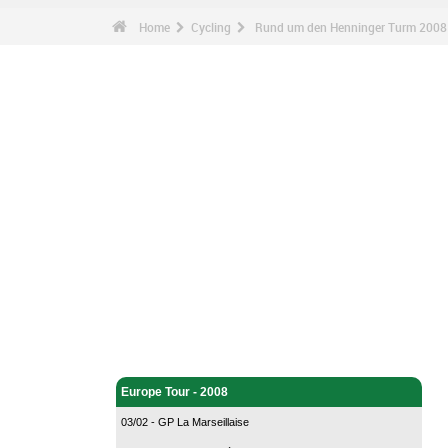
Home
Cycling
Rund um den Henninger Turm 2008 
Cycling - Home
Europe Tour - 2008
03/02 - GP La Marseillaise