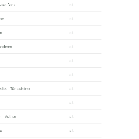
Saxo Bank
s.t.
pei
s.t.
to
s.t.
anderen
s.t.
s.t.
s.t.
iet - Tönissteiner
s.t.
s.t.
l - Author
s.t.
to
s.t.