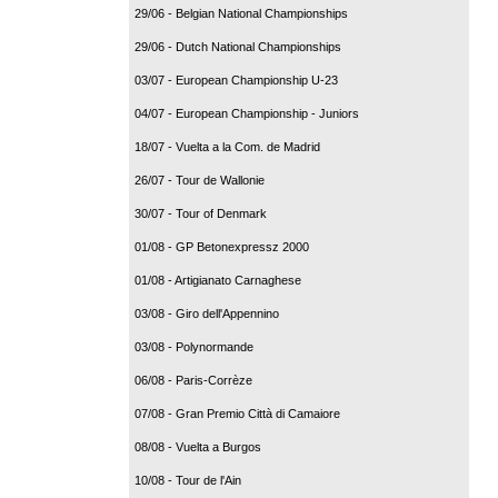
29/06 - Belgian National Championships
29/06 - Dutch National Championships
03/07 - European Championship U-23
04/07 - European Championship - Juniors
18/07 - Vuelta a la Com. de Madrid
26/07 - Tour de Wallonie
30/07 - Tour of Denmark
01/08 - GP Betonexpressz 2000
01/08 - Artigianato Carnaghese
03/08 - Giro dell'Appennino
03/08 - Polynormande
06/08 - Paris-Corrèze
07/08 - Gran Premio Città di Camaiore
08/08 - Vuelta a Burgos
10/08 - Tour de l'Ain