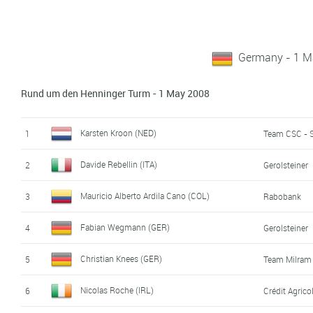
Germany - 1 M
Rund um den Henninger Turm - 1 May 2008
Karsten Kroon (NED)
1
Team CSC - 
Davide Rebellin (ITA)
2
Gerolsteiner
Mauricio Alberto Ardila Cano (COL)
3
Rabobank
Fabian Wegmann (GER)
4
Gerolsteiner
Christian Knees (GER)
5
Team Milram
Nicolas Roche (IRL)
6
Crédit Agrico