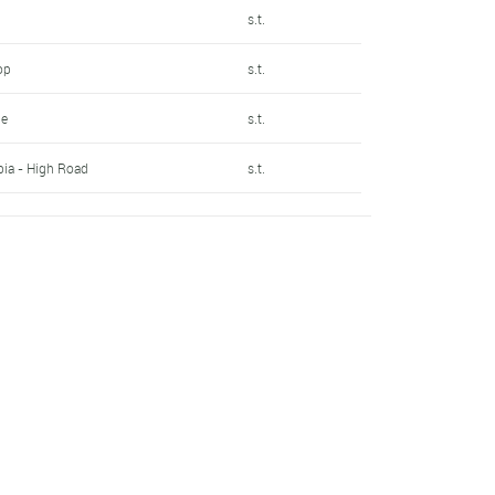
s.t.
op
s.t.
le
s.t.
ia - High Road
s.t.