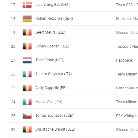
Lars Ytting Bak (DEN)
17
Team CSC - 
Robert Retschke (GER)
18
Heizomat Ma
Geert Steurs (BEL)
19
Silence - Lot
Johan Coenen (BEL)
20
Topsport Vla
Theo Eltink (NED)
21
Rabobank
Alberto Ongarato (ITA)
22
Team Milram
Andy Cappelle (BEL)
23
Landbouwkred
Marco Velo (ITA)
24
Team Milram
Tomás Buchácek (CZE)
25
PSK Whirlpoo
Christophe Brandt (BEL)
26
Silence - Lot