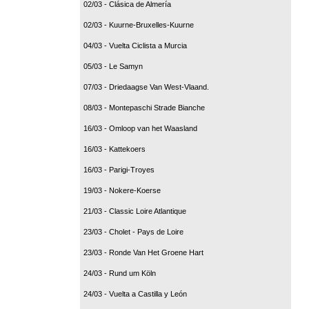
02/03 - Clásica de Almería
02/03 - Kuurne-Bruxelles-Kuurne
04/03 - Vuelta Ciclista a Murcia
05/03 - Le Samyn
07/03 - Driedaagse Van West-Vlaand.
08/03 - Montepaschi Strade Bianche
16/03 - Omloop van het Waasland
16/03 - Kattekoers
16/03 - Parigi-Troyes
19/03 - Nokere-Koerse
21/03 - Classic Loire Atlantique
23/03 - Cholet - Pays de Loire
23/03 - Ronde Van Het Groene Hart
24/03 - Rund um Köln
24/03 - Vuelta a Castilla y León