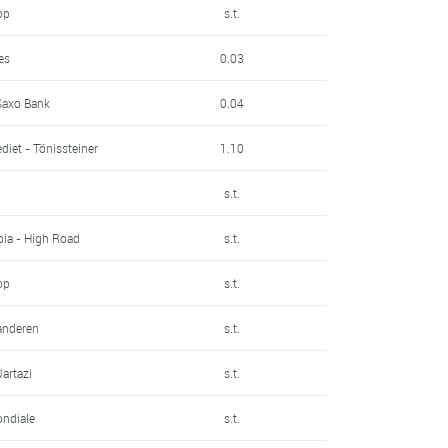
op
s.t.
es
0.03
Saxo Bank
0.04
iet - Tönissteiner
1.10
s.t.
ia - High Road
s.t.
op
s.t.
anderen
s.t.
Jartazi
s.t.
ondiale
s.t.