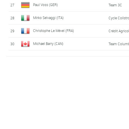
Paul Voss (GER)
27
Team 3C
Mirko Selvaggi (ITA)
28
Cycle Collstr
Christophe Le Mével (FRA)
29
Crédit Agrico
Michael Barry (CAN)
30
Team Columb