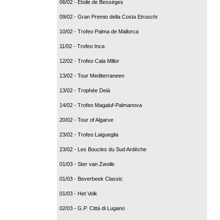
06/02 - Etoile de Bessèges
09/02 - Gran Premio della Costa Etruschi
10/02 - Trofeo Palma de Mallorca
11/02 - Trofeo Inca
12/02 - Trofeo Cala Millor
13/02 - Tour Mediterraneen
13/02 - Trophée Deià
14/02 - Trofeo Magaluf-Palmanova
20/02 - Tour of Algarve
23/02 - Trofeo Laigueglia
23/02 - Les Boucles du Sud Ardèche
01/03 - Ster van Zwolle
01/03 - Beverbeek Classic
01/03 - Het Volk
02/03 - G.P. Città di Lugano