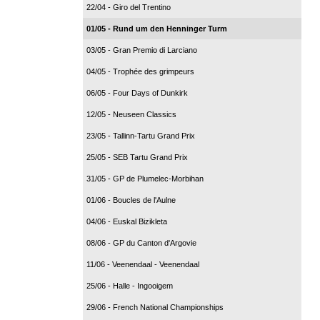
22/04 - Giro del Trentino
01/05 - Rund um den Henninger Turm
03/05 - Gran Premio di Larciano
04/05 - Trophée des grimpeurs
06/05 - Four Days of Dunkirk
12/05 - Neuseen Classics
23/05 - Tallinn-Tartu Grand Prix
25/05 - SEB Tartu Grand Prix
31/05 - GP de Plumelec-Morbihan
01/06 - Boucles de l'Aulne
04/06 - Euskal Bizikleta
08/06 - GP du Canton d'Argovie
11/06 - Veenendaal - Veenendaal
25/06 - Halle - Ingooigem
29/06 - French National Championships