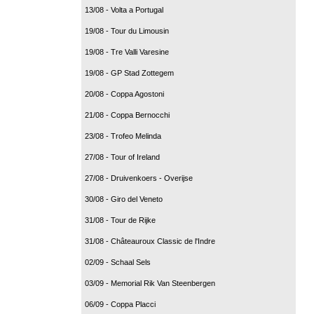
13/08 - Volta a Portugal
19/08 - Tour du Limousin
19/08 - Tre Valli Varesine
19/08 - GP Stad Zottegem
20/08 - Coppa Agostoni
21/08 - Coppa Bernocchi
23/08 - Trofeo Melinda
27/08 - Tour of Ireland
27/08 - Druivenkoers - Overijse
30/08 - Giro del Veneto
31/08 - Tour de Rijke
31/08 - Châteauroux Classic de l'Indre
02/09 - Schaal Sels
03/09 - Memorial Rik Van Steenbergen
06/09 - Coppa Placci