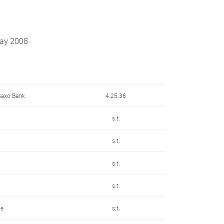
ay 2008
Saxo Bank
4.25.36
s.t.
s.t.
s.t.
s.t.
le
s.t.