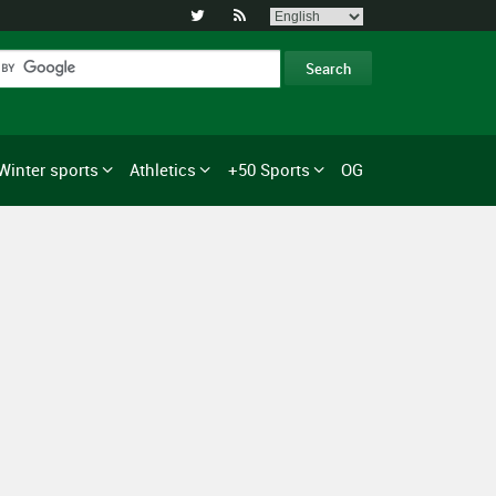


Winter sports
Athletics
+50 Sports
OG