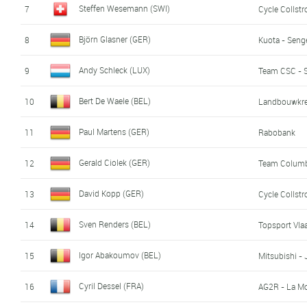
Steffen Wesemann (SWI)
7
Cycle Collstr
Björn Glasner (GER)
8
Kuota - Seng
Andy Schleck (LUX)
9
Team CSC - 
Bert De Waele (BEL)
10
Landbouwkred
Paul Martens (GER)
11
Rabobank
Gerald Ciolek (GER)
12
Team Columb
David Kopp (GER)
13
Cycle Collstr
Sven Renders (BEL)
14
Topsport Vla
Igor Abakoumov (BEL)
15
Mitsubishi - 
Cyril Dessel (FRA)
16
AG2R - La M