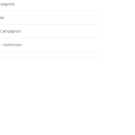
ampagnolo
lda
 - Campagnolo
r - Hutchinson