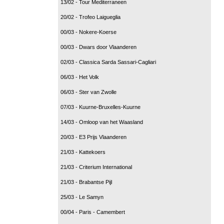
13/02 - Tour Mediterraneen
20/02 - Trofeo Laigueglia
00/03 - Nokere-Koerse
00/03 - Dwars door Vlaanderen
02/03 - Classica Sarda Sassari-Cagliari
06/03 - Het Volk
06/03 - Ster van Zwolle
07/03 - Kuurne-Bruxelles-Kuurne
14/03 - Omloop van het Waasland
20/03 - E3 Prijs Vlaanderen
21/03 - Kattekoers
21/03 - Criterium International
21/03 - Brabantse Pijl
25/03 - Le Samyn
00/04 - Paris - Camembert