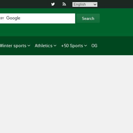


Winter sports
Athletics
+50 Sports
OG