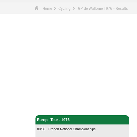
Home
Cycling
GP de Wallonie 1976 - Results
Cycling - Home
Europe Tour - 1976
00/00 - French National Championships