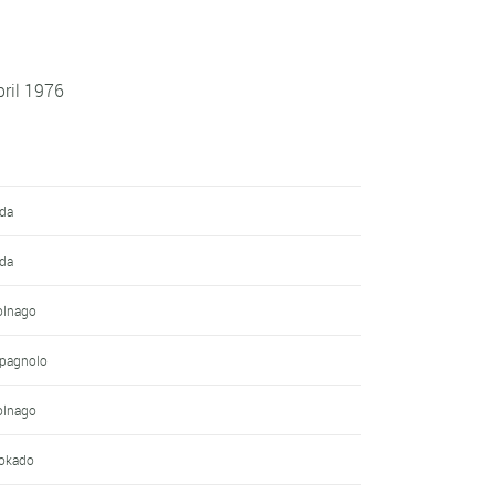
ril 1976
lda
lda
Colnago
mpagnolo
Colnago
Rokado