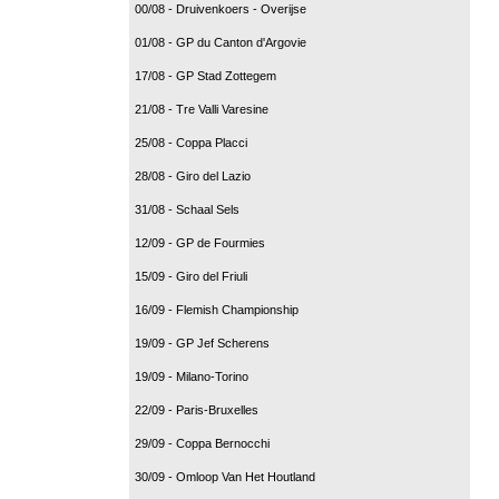
00/08 - Druivenkoers - Overijse
01/08 - GP du Canton d'Argovie
17/08 - GP Stad Zottegem
21/08 - Tre Valli Varesine
25/08 - Coppa Placci
28/08 - Giro del Lazio
31/08 - Schaal Sels
12/09 - GP de Fourmies
15/09 - Giro del Friuli
16/09 - Flemish Championship
19/09 - GP Jef Scherens
19/09 - Milano-Torino
22/09 - Paris-Bruxelles
29/09 - Coppa Bernocchi
30/09 - Omloop Van Het Houtland