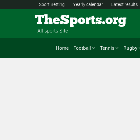
Sport Betting
Yearly calendar
Latest results
TheSports.org
All sports Site
Home
Football
Tennis
Rugby