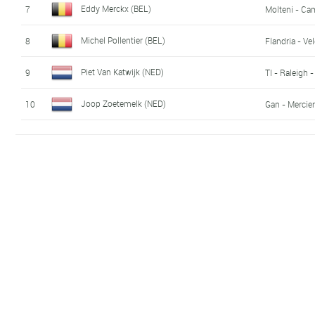
Eddy Merckx (BEL)
7
Molteni - C
Michel Pollentier (BEL)
8
Flandria - Ve
Piet Van Katwijk (NED)
9
TI - Raleigh
Joop Zoetemelk (NED)
10
Gan - Mercie