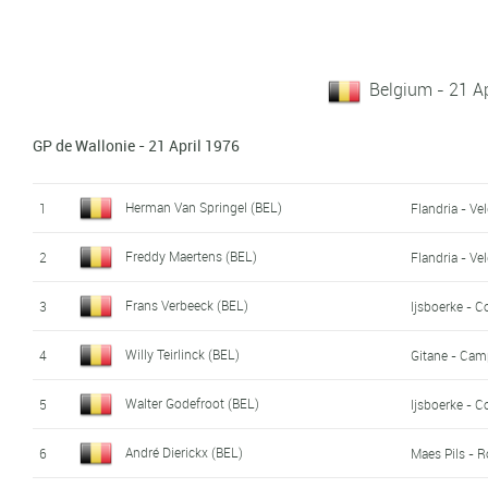
Belgium - 21 Ap
GP de Wallonie - 21 April 1976
Herman Van Springel (BEL)
1
Flandria - Ve
Freddy Maertens (BEL)
2
Flandria - Ve
Frans Verbeeck (BEL)
3
Ijsboerke - 
Willy Teirlinck (BEL)
4
Gitane - Ca
Walter Godefroot (BEL)
5
Ijsboerke - 
André Dierickx (BEL)
6
Maes Pils - 