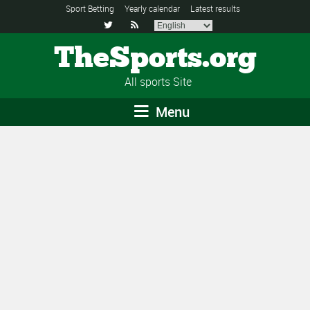
Sport Betting
Yearly calendar
Latest results


TheSports.org
All sports Site
Menu