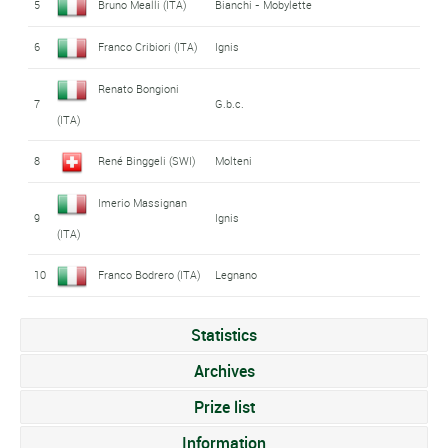
5
Bruno Mealli (ITA)
Bianchi - Mobylette
6
Franco Cribiori (ITA)
Ignis
Renato Bongioni
7
G.b.c.
(ITA)
8
René Binggeli (SWI)
Molteni
Imerio Massignan
9
Ignis
(ITA)
10
Franco Bodrero (ITA)
Legnano
Statistics
Archives
Prize list
Information