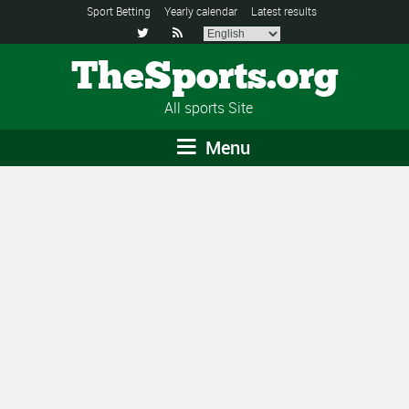
Sport Betting
Yearly calendar
Latest results


TheSports.org
All sports Site
Menu