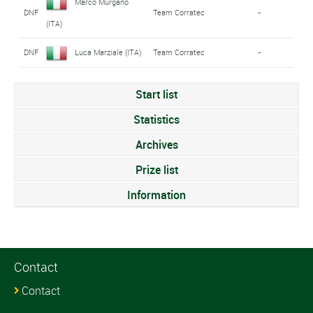
Marco Murgano
DNF
Team Corratec
-
(ITA)
DNF
Luca Marziale (ITA)
Team Corratec
-
Start list
Statistics
Archives
Prize list
Information
Contact
Contact