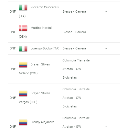
Riccardo Ciuccarelli
DNF
Biesse - Carrera
-
(ITA)
Mattias Nordal
DNF
Biesse - Carrera
-
(DEN)
DNF
Lorenzo Gobbo (ITA)
Biesse - Carrera
-
Colombia Tierra de
Brayan Stiven
DNF
Atletas - GW
-
Molano (COL)
Bicicletas
Colombia Tierra de
Brayan Stiven
DNF
Atletas - GW
-
Vargas (COL)
Bicicletas
Colombia Tierra de
Freddy Alejandro
DNF
Atletas - GW
-