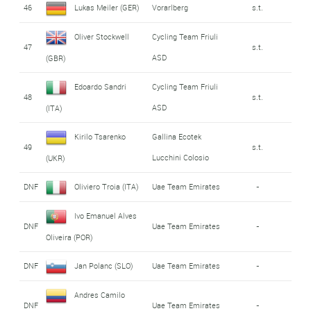
46
Lukas Meiler (GER)
Vorarlberg
s.t.
Oliver Stockwell
Cycling Team Friuli
47
s.t.
ASD
(GBR)
Edoardo Sandri
Cycling Team Friuli
48
s.t.
ASD
(ITA)
Kirilo Tsarenko
Gallina Ecotek
49
s.t.
Lucchini Colosio
(UKR)
DNF
Oliviero Troia (ITA)
Uae Team Emirates
-
Ivo Emanuel Alves
DNF
Uae Team Emirates
-
Oliveira (POR)
DNF
Jan Polanc (SLO)
Uae Team Emirates
-
Andres Camilo
DNF
Uae Team Emirates
-