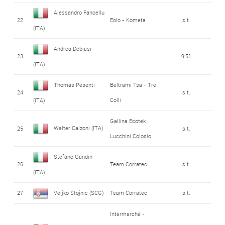
Alessandro Fancellu
22
Eolo - Kometa
s.t.
(ITA)
Andrea Debiasi
23
9:51
(ITA)
Thomas Pesenti
Beltrami Tsa - Tre
24
s.t.
Colli
(ITA)
Gallina Ecotek
Walter Calzoni (ITA)
25
s.t.
Lucchini Colosio
Stefano Gandin
26
Team Corratec
s.t.
(ITA)
27
Veljko Stojnic (SCG)
Team Corratec
s.t.
Intermarché -