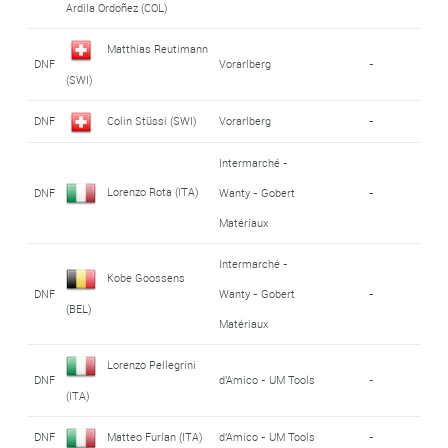
Ardila Ordoñez (COL)
Matthias Reutimann
DNF
Vorarlberg
-
(SWI)
DNF
Colin Stüssi (SWI)
Vorarlberg
-
Intermarché -
Lorenzo Rota (ITA)
DNF
Wanty - Gobert
-
Matériaux
Intermarché -
Kobe Goossens
DNF
Wanty - Gobert
-
(BEL)
Matériaux
Lorenzo Pellegrini
DNF
d'Amico - UM Tools
-
(ITA)
DNF
Matteo Furlan (ITA)
d'Amico - UM Tools
-