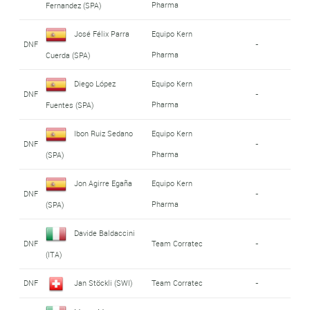
Pharma
Fernandez (SPA)
José Félix Parra
Equipo Kern
DNF
-
Pharma
Cuerda (SPA)
Diego López
Equipo Kern
DNF
-
Pharma
Fuentes (SPA)
Ibon Ruiz Sedano
Equipo Kern
DNF
-
Pharma
(SPA)
Jon Agirre Egaña
Equipo Kern
DNF
-
Pharma
(SPA)
Davide Baldaccini
DNF
Team Corratec
-
(ITA)
DNF
Jan Stöckli (SWI)
Team Corratec
-