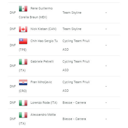
Rene Guillermo
DNF
Team Skyline
-
Corella Braun (MEX)
DNF
Nick Kleban (CAN)
Team Skyline
-
Chih Hao Sergio Tu
Cycling Team Friuli
DNF
-
ASD
(TPE)
Gabriele Petrelli
Cycling Team Friuli
DNF
-
ASD
(ITA)
Fran Miholjevic
Cycling Team Friuli
DNF
-
ASD
(CRO)
DNF
Lorenzo Roda (ITA)
Biesse - Carrera
-
Alessandro Motta
DNF
Biesse - Carrera
-
(ITA)