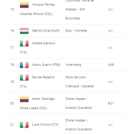
Colombia Tierra de
Yeisson Ferney
15
Atletas - GW
s.t.
Casallas Rincon (COL)
Bicicletas
16
Márton Dina (HUN)
Eolo - Kometa
s.t.
Andrea Garosio
17
s.t.
(ITA)
18
Alexis Guerin (FRA)
Vorarlberg
4:46
Davide Rebellin
Work Service -
19
s.t.
Vitalcare - Dynatek
(ITA)
Abner Santiago
Drone Hopper -
20
9:21
Androni Giocattoli
Umba López (COL)
Drone Hopper -
Luca Chirico (ITA)
21
s.t.
Androni Giocattoli