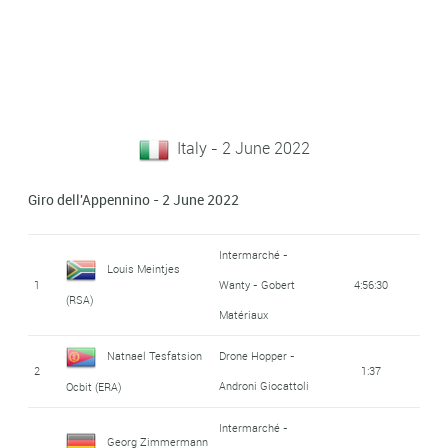
Italy - 2 June 2022
Giro dell'Appennino - 2 June 2022
Intermarché -
Louis Meintjes
1
Wanty - Gobert
4:56:30
(RSA)
Matériaux
Natnael Tesfatsion
Drone Hopper -
2
1:37
Androni Giocattoli
Ocbit (ERA)
Intermarché -
Georg Zimmermann