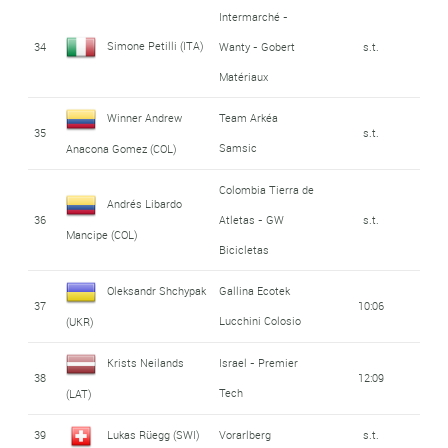
Intermarché -
Simone Petilli (ITA)
34
Wanty - Gobert
s.t.
Matériaux
Winner Andrew
Team Arkéa
35
s.t.
Samsic
Anacona Gomez (COL)
Colombia Tierra de
Andrés Libardo
36
Atletas - GW
s.t.
Mancipe (COL)
Bicicletas
Oleksandr Shchypak
Gallina Ecotek
37
10:06
Lucchini Colosio
(UKR)
Krists Neilands
Israel - Premier
38
12:09
Tech
(LAT)
39
Lukas Rüegg (SWI)
Vorarlberg
s.t.