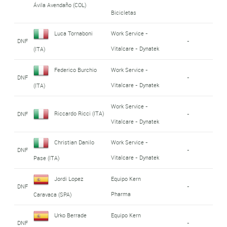
Ávila Avendaño (COL)
Bicicletas
Luca Tornaboni
Work Service -
DNF
-
Vitalcare - Dynatek
(ITA)
Federico Burchio
Work Service -
DNF
-
Vitalcare - Dynatek
(ITA)
Work Service -
Riccardo Ricci (ITA)
DNF
-
Vitalcare - Dynatek
Christian Danilo
Work Service -
DNF
-
Vitalcare - Dynatek
Pase (ITA)
Jordi Lopez
Equipo Kern
DNF
-
Pharma
Caravaca (SPA)
Urko Berrade
Equipo Kern
DNF
-