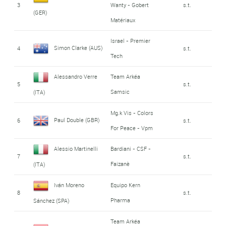
3
Wanty - Gobert
s.t.
(GER)
Matériaux
Israel - Premier
Simon Clarke (AUS)
4
s.t.
Tech
Alessandro Verre
Team Arkéa
5
s.t.
Samsic
(ITA)
Mg.k Vis - Colors
Paul Double (GBR)
6
s.t.
For Peace - Vpm
Alessio Martinelli
Bardiani - CSF -
7
s.t.
Faizanè
(ITA)
Iván Moreno
Equipo Kern
8
s.t.
Pharma
Sánchez (SPA)
Team Arkéa