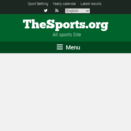
Sport Betting
Yearly calendar
Latest results


TheSports.org
All sports Site
Menu