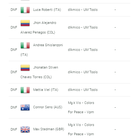
DNF
Luca Roberti (ITA)
d'Amico - UM Tools
-
Jhon Alejandro
DNF
d'Amico - UM Tools
-
Alvarez Penagos (COL)
Andrea Ghislanzoni
DNF
d'Amico - UM Tools
-
(ITA)
Jhonatan Stiven
DNF
d'Amico - UM Tools
-
Chaves Torres (COL)
DNF
Mattia Viel (ITA)
d'Amico - UM Tools
-
Mg.k Vis - Colors
Connor Sens (AUS)
DNF
-
For Peace - Vpm
Mg.k Vis - Colors
Max Stedman (GBR)
DNF
-
For Peace - Vpm