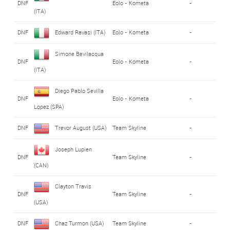
DNF
Eolo - Kometa
-
(ITA)
DNF
Edward Ravasi (ITA)
Eolo - Kometa
-
Simone Bevilacqua
DNF
Eolo - Kometa
-
(ITA)
Diego Pablo Sevilla
DNF
Eolo - Kometa
-
Lopez (SPA)
DNF
Trevor August (USA)
Team Skyline
-
Joseph Lupien
DNF
Team Skyline
-
(CAN)
Clayton Travis
DNF
Team Skyline
-
(USA)
DNF
Chaz Turmon (USA)
Team Skyline
-