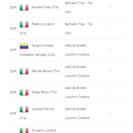
Beltrami Tsa - Tre
Andrea Piras (ITA)
DNF
-
Colli
Federico Ceolin
Beltrami Tsa - Tre
DNF
-
Colli
(ITA)
Sergio Nicolas
Gallina Ecotek
DNF
-
Lucchini Colosio
Granados Carvajal (COL)
Gallina Ecotek
Davide Bauce (ITA)
DNF
-
Lucchini Colosio
Gallina Ecotek
Diego Ressi (ITA)
DNF
-
Lucchini Colosio
Lorenzo Ferroni
Gallina Ecotek
DNF
-
Lucchini Colosio
(ITA)
Giovanni Lonardi