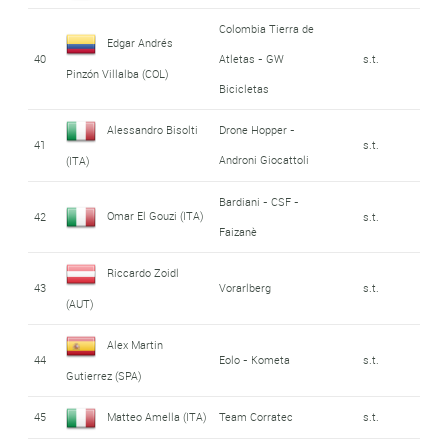
Colombia Tierra de
Edgar Andrés
40
Atletas - GW
s.t.
Pinzón Villalba (COL)
Bicicletas
Alessandro Bisolti
Drone Hopper -
41
s.t.
Androni Giocattoli
(ITA)
Bardiani - CSF -
Omar El Gouzi (ITA)
42
s.t.
Faizanè
Riccardo Zoidl
43
Vorarlberg
s.t.
(AUT)
Alex Martin
44
Eolo - Kometa
s.t.
Gutierrez (SPA)
45
Matteo Amella (ITA)
Team Corratec
s.t.