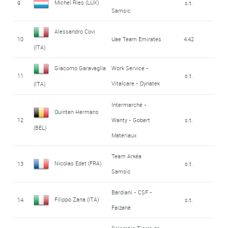
Michel Ries (LUX)
9
s.t.
Samsic
Alessandro Covi
10
Uae Team Emirates
4:42
(ITA)
Giacomo Garavaglia
Work Service -
11
s.t.
Vitalcare - Dynatek
(ITA)
Intermarché -
Quinten Hermans
12
Wanty - Gobert
s.t.
(BEL)
Matériaux
Team Arkéa
Nicolas Edet (FRA)
13
s.t.
Samsic
Bardiani - CSF -
Filippo Zana (ITA)
14
s.t.
Faizanè