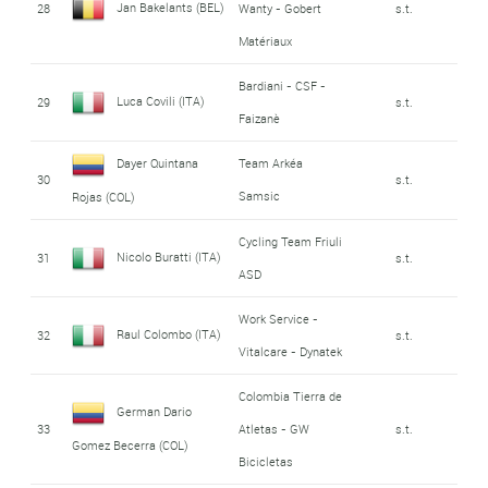
Jan Bakelants (BEL)
28
Wanty - Gobert
s.t.
Matériaux
Bardiani - CSF -
Luca Covili (ITA)
29
s.t.
Faizanè
Dayer Quintana
Team Arkéa
30
s.t.
Samsic
Rojas (COL)
Cycling Team Friuli
Nicolo Buratti (ITA)
31
s.t.
ASD
Work Service -
Raul Colombo (ITA)
32
s.t.
Vitalcare - Dynatek
Colombia Tierra de
German Dario
33
Atletas - GW
s.t.
Gomez Becerra (COL)
Bicicletas