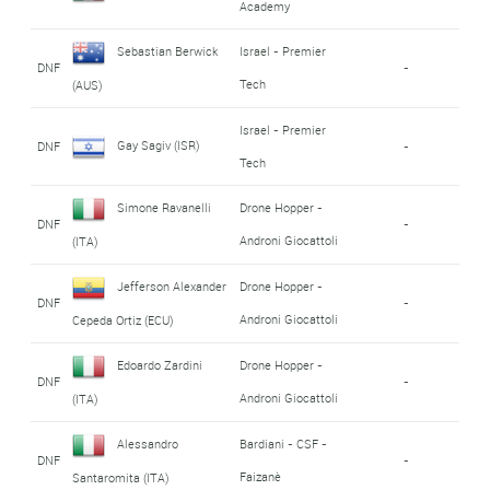
Academy
Sebastian Berwick
Israel - Premier
DNF
-
Tech
(AUS)
Israel - Premier
Gay Sagiv (ISR)
DNF
-
Tech
Simone Ravanelli
Drone Hopper -
DNF
-
Androni Giocattoli
(ITA)
Jefferson Alexander
Drone Hopper -
DNF
-
Androni Giocattoli
Cepeda Ortiz (ECU)
Edoardo Zardini
Drone Hopper -
DNF
-
Androni Giocattoli
(ITA)
Alessandro
Bardiani - CSF -
DNF
-
Faizanè
Santaromita (ITA)