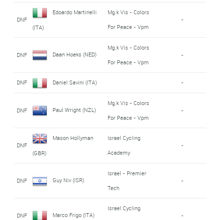
Edoardo Martinelli
Mg.k Vis - Colors
DNF
-
For Peace - Vpm
(ITA)
Mg.k Vis - Colors
Daan Hoeks (NED)
DNF
-
For Peace - Vpm
DNF
Daniel Savini (ITA)
-
Mg.k Vis - Colors
Paul Wright (NZL)
DNF
-
For Peace - Vpm
Mason Hollyman
Israel Cycling
DNF
-
Academy
(GBR)
Israel - Premier
Guy Niv (ISR)
DNF
-
Tech
Israel Cycling
Marco Frigo (ITA)
DNF
-