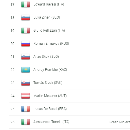
Edward Ravasi (ITA)
17
Luka Ziherl (SLO)
18
Giulio Pellizzari (ITA)
19
Roman Ermakov (RUS)
20
Anze Skok (SLO)
21
Andrey Remkhe (KAZ)
22
Tomás Sivok (SVK)
23
Martin Messner (AUT)
24
Lucas De Rossi (FRA)
25
Alessandro Tonelli (ITA)
26
Green Projec