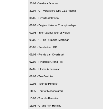
28/04 - Vuelta a Asturias
30/04 - GP Vorarlberg p/by GLS Austria
01/05 - Circuito del Porto
01/05 - Belgian National Championships
02/05 - International Tour of Hellas
06/05 - GP de Plumelec-Morbihan
06/05 - Sundvolden GP
06/05 - Ronde van Overijssel
07/05 - Ringerike Grand Prix
07/05 - Flèche Ardennaise
07/05 - Tro-Bro Léon
10/05 - Tour de Hongrie
11/05 - Tour of Mesopotamia
13/05 - Tour du Finistère
13/05 - Grand Prix Herning