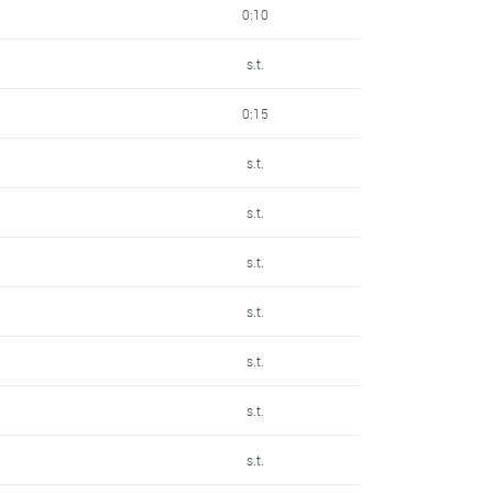
0:10
s.t.
0:15
s.t.
s.t.
s.t.
s.t.
s.t.
s.t.
s.t.