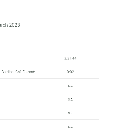
arch 2023
3:31:44
t-Bardiani Csf-Faizanè
0:02
s.t.
s.t.
s.t.
s.t.