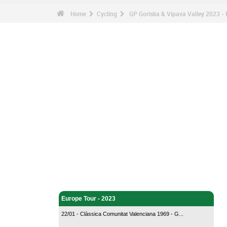
Home
Cycling
GP Goriska & Vipava Valley 2023 - 
Cycling - Home
Europe Tour - 2023
22/01 - Clàssica Comunitat Valenciana 1969 - G...