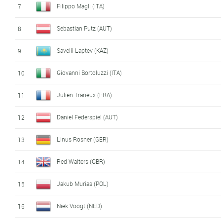
Filippo Magli (ITA)
7
Sebastian Putz (AUT)
8
Savelii Laptev (KAZ)
9
Giovanni Bortoluzzi (ITA)
10
Julien Trarieux (FRA)
11
Daniel Federspiel (AUT)
12
Linus Rosner (GER)
13
Red Walters (GBR)
14
Jakub Murias (POL)
15
Niek Voogt (NED)
16