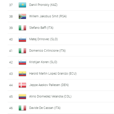
Daniil Pronskiy (KAZ)
37
Willem Jakobus Smit (RSA)
38
Stefano Baffi (ITA)
39
Matej Drinovec (SLO)
40
Domenico Cirlincione (ITA)
41
Kristijan Koren (SLO)
42
Harold Martin Lopez Granizo (ECU)
43
Jeppe Aaskov Pallesen (DEN)
44
Alirio Diomedez Velandia (COL)
45
Davide De Cassan (ITA)
46