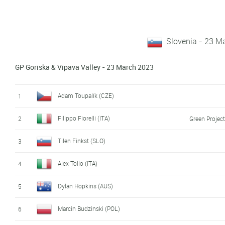
Slovenia - 23 M
GP Goriska & Vipava Valley - 23 March 2023
Adam Toupalík (CZE)
1
Filippo Fiorelli (ITA)
2
Green Projec
Tilen Finkst (SLO)
3
Alex Tolio (ITA)
4
Dylan Hopkins (AUS)
5
Marcin Budzinski (POL)
6