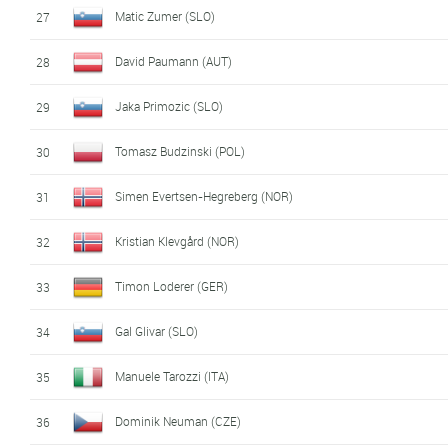
Matic Zumer (SLO)
27
David Paumann (AUT)
28
Jaka Primozic (SLO)
29
Tomasz Budzinski (POL)
30
Simen Evertsen-Hegreberg (NOR)
31
Kristian Klevgård (NOR)
32
Timon Loderer (GER)
33
Gal Glivar (SLO)
34
Manuele Tarozzi (ITA)
35
Dominik Neuman (CZE)
36