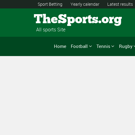
Sport Betting
Yearly calendar
Latest results
TheSports.org
All sports Site
Home
Football
Tennis
Rugby