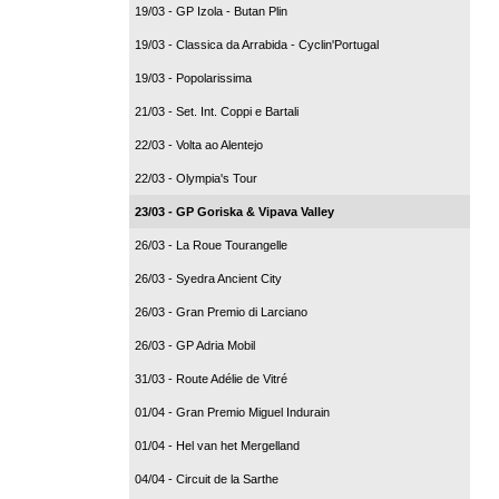
19/03 - GP Izola - Butan Plin
19/03 - Classica da Arrabida - Cyclin'Portugal
19/03 - Popolarissima
21/03 - Set. Int. Coppi e Bartali
22/03 - Volta ao Alentejo
22/03 - Olympia's Tour
23/03 - GP Goriska & Vipava Valley
26/03 - La Roue Tourangelle
26/03 - Syedra Ancient City
26/03 - Gran Premio di Larciano
26/03 - GP Adria Mobil
31/03 - Route Adélie de Vitré
01/04 - Gran Premio Miguel Indurain
01/04 - Hel van het Mergelland
04/04 - Circuit de la Sarthe