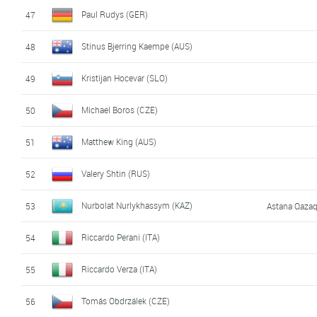
Paul Rudys (GER)
47
Stinus Bjerring Kaempe (AUS)
48
Kristijan Hocevar (SLO)
49
Michael Boros (CZE)
50
Matthew King (AUS)
51
Valery Shtin (RUS)
52
Nurbolat Nurlykhassym (KAZ)
53
Astana Qaza
Riccardo Perani (ITA)
54
Riccardo Verza (ITA)
55
Tomás Obdrzálek (CZE)
56