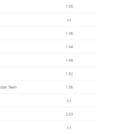
1:05
s.t.
1:36
1:44
1:49
1:52
qstan Team
1:56
s.t.
2:03
s.t.