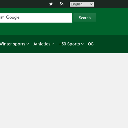


Winter sports
Athletics
+50 Sports
OG