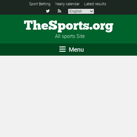
Sport Betting
Yearly calendar
Latest results


TheSports.org
All sports Site
Menu