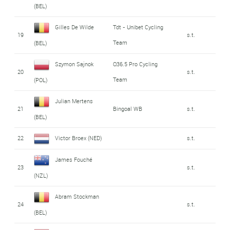
(BEL)
Gilles De Wilde
Tdt - Unibet Cycling
19
s.t.
Team
(BEL)
Szymon Sajnok
Q36.5 Pro Cycling
20
s.t.
Team
(POL)
Julian Mertens
21
Bingoal WB
s.t.
(BEL)
22
Victor Broex (NED)
s.t.
James Fouché
23
s.t.
(NZL)
Abram Stockman
24
s.t.
(BEL)