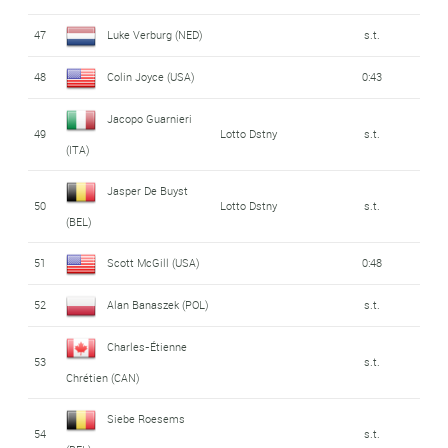
47
Luke Verburg (NED)
s.t.
48
Colin Joyce (USA)
0:43
Jacopo Guarnieri
49
Lotto Dstny
s.t.
(ITA)
Jasper De Buyst
50
Lotto Dstny
s.t.
(BEL)
51
Scott McGill (USA)
0:48
52
Alan Banaszek (POL)
s.t.
Charles-Étienne
53
s.t.
Chrétien (CAN)
Siebe Roesems
54
s.t.