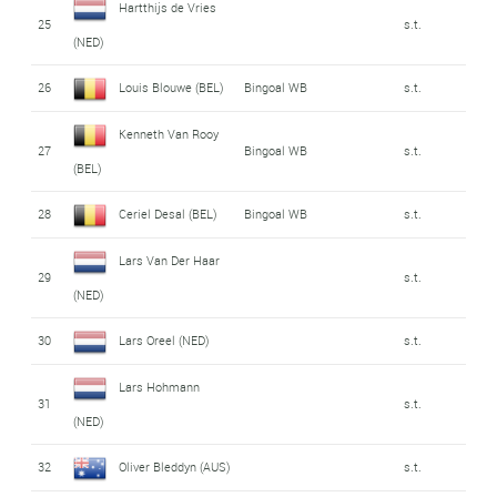
Hartthijs de Vries
25
s.t.
(NED)
26
Louis Blouwe (BEL)
Bingoal WB
s.t.
Kenneth Van Rooy
27
Bingoal WB
s.t.
(BEL)
28
Ceriel Desal (BEL)
Bingoal WB
s.t.
Lars Van Der Haar
29
s.t.
(NED)
30
Lars Oreel (NED)
s.t.
Lars Hohmann
31
s.t.
(NED)
32
Oliver Bleddyn (AUS)
s.t.