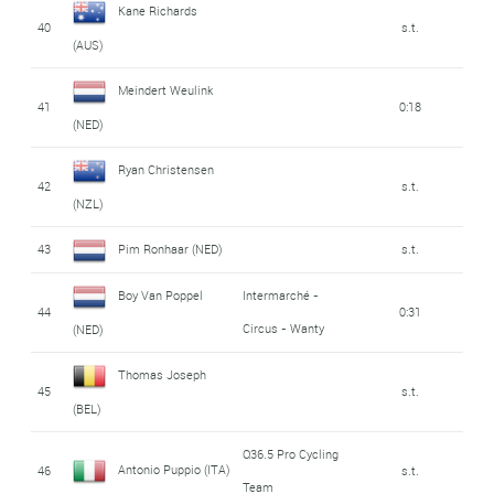
Kane Richards
40
s.t.
(AUS)
Meindert Weulink
41
0:18
(NED)
Ryan Christensen
42
s.t.
(NZL)
43
Pim Ronhaar (NED)
s.t.
Boy Van Poppel
Intermarché -
44
0:31
Circus - Wanty
(NED)
Thomas Joseph
45
s.t.
(BEL)
Q36.5 Pro Cycling
Antonio Puppio (ITA)
46
s.t.
Team