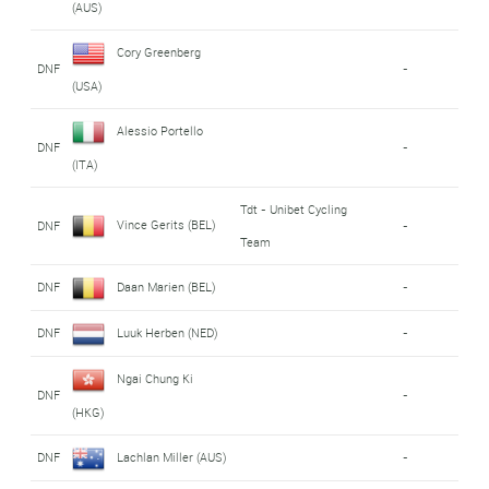
(AUS)
Cory Greenberg
DNF
-
(USA)
Alessio Portello
DNF
-
(ITA)
Tdt - Unibet Cycling
Vince Gerits (BEL)
DNF
-
Team
DNF
Daan Marien (BEL)
-
DNF
Luuk Herben (NED)
-
Ngai Chung Ki
DNF
-
(HKG)
DNF
Lachlan Miller (AUS)
-