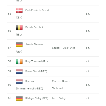
(BEL)
Carl-Frederik Bévort
55
s.t.
(DEN)
Davide Bomboi
56
s.t.
(BEL)
Jannik Steimle
57
Soudal - Quick Step
s.t.
(GER)
58
Rory Townsed (IRL)
s.t.
59
Bram Dissel (NED)
s.t.
Roel van
Circus - Reuz -
60
s.t.
Technord
Sintmaartensdijk (NED)
61
Rüdiger Selig (GER)
Lotto Dstny
s.t.