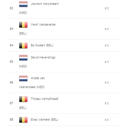
Jochem Kerckhaert
82
s.t.
(NED)
Yentl Vandevelde
83
s.t.
(BEL)
84
Bo Godart (BEL)
s.t.
David Haverdings
85
s.t.
(NED)
Hidde van
86
s.t.
Veenendaal (NED)
Thibau Verhofstadt
87
s.t.
(BEL)
88
Elias Vanheel (BEL)
s.t.