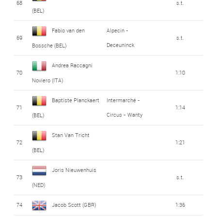
68
s.t.
(BEL)
Fabio van den
Alpecin -
69
s.t.
Deceuninck
Bossche (BEL)
Andrea Raccagni
70
1:10
Noviero (ITA)
Baptiste Planckaert
Intermarché -
71
1:14
Circus - Wanty
(BEL)
Stan Van Tricht
72
1:21
(BEL)
Joris Nieuwenhuis
73
s.t.
(NED)
74
Jacob Scott (GBR)
1:36