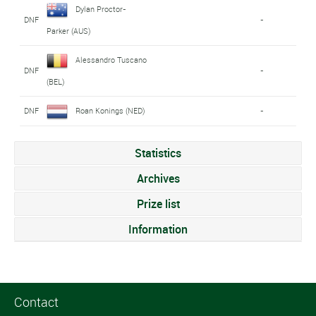
Dylan Proctor-
DNF
-
Parker (AUS)
Alessandro Tuscano
DNF
-
(BEL)
DNF
Roan Konings (NED)
-
Statistics
Archives
Prize list
Information
Contact