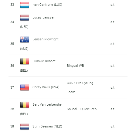
33
Ivan Centrone (LUX)
s.t.
Lucas Janssen
34
s.t.
(NED)
Jensen Plowright
35
s.t.
(AUS)
Ludovic Robeet
36
Bingoal WB
s.t.
(BEL)
Q36.5 Pro Cycling
Corey Davis (USA)
37
s.t.
Team
Bert Van Lerberghe
38
Soudal - Quick Step
s.t.
(BEL)
39
Stijn Daemen (NED)
s.t.