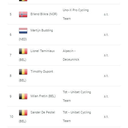
Uno-X Pro Cycling
Erlend Blikra (NOR)
5
s.t.
Team
Martijn Budding
6
s.t.
(NED)
Lionel Taminiaux
Alpecin -
7
s.t.
Deceuninck
(BEL)
Timothy Dupont
8
s.t.
(BEL)
Tdt - Unibet Cycling
Milan Fretin (BEL)
9
s.t.
Team
Sander De Pestel
Tdt - Unibet Cycling
10
s.t.
Team
(BEL)