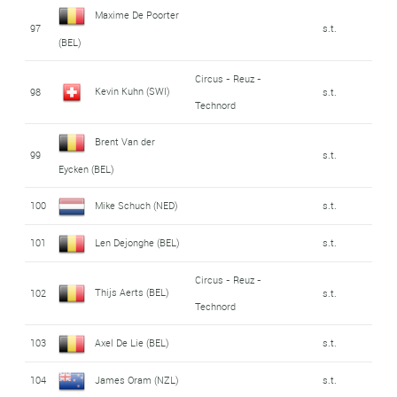
Maxime De Poorter
97
s.t.
(BEL)
Circus - Reuz -
Kevin Kuhn (SWI)
98
s.t.
Technord
Brent Van der
99
s.t.
Eycken (BEL)
100
Mike Schuch (NED)
s.t.
101
Len Dejonghe (BEL)
s.t.
Circus - Reuz -
Thijs Aerts (BEL)
102
s.t.
Technord
103
Axel De Lie (BEL)
s.t.
104
James Oram (NZL)
s.t.