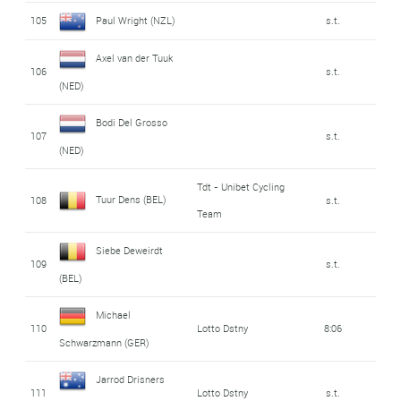
105
Paul Wright (NZL)
s.t.
Axel van der Tuuk
106
s.t.
(NED)
Bodi Del Grosso
107
s.t.
(NED)
Tdt - Unibet Cycling
Tuur Dens (BEL)
108
s.t.
Team
Siebe Deweirdt
109
s.t.
(BEL)
Michael
110
Lotto Dstny
8:06
Schwarzmann (GER)
Jarrod Drisners
111
Lotto Dstny
s.t.