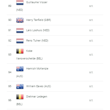
Guillaume Visser
89
s.t.
(NED)
90
Harry Tanfield (GBR)
s.t.
91
Lars Loohuis (NED)
s.t.
92
Rens Tulner (NED)
s.t.
Kobe
93
s.t.
Vanoverschelde (BEL)
Hamish McKenzie
94
s.t.
(AUS)
95
William Eaves (AUS)
s.t.
Dietmar Ledegen
96
s.t.
(BEL)