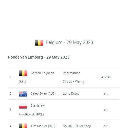
Belgium - 29 May 2023
Ronde van Limburg - 29 May 2023
Gerben Thijssen
Intermarché -
1
4:38:43
Circus - Wanty
(BEL)
2
Caleb Ewan (AUS)
Lotto Dstny
s.t.
Stanislaw
3
s.t.
Aniolkowski (POL)
4
Tim Merlier (BEL)
Soudal - Quick Step
s.t.