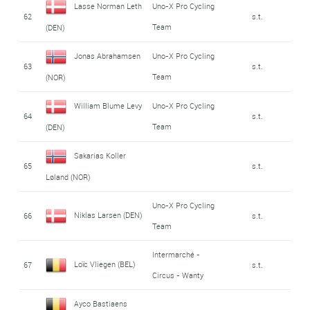
Lasse Norman Leth
Uno-X Pro Cycling
62
s.t.
Team
(DEN)
Jonas Abrahamsen
Uno-X Pro Cycling
63
s.t.
Team
(NOR)
William Blume Levy
Uno-X Pro Cycling
64
s.t.
Team
(DEN)
Sakarias Koller
65
s.t.
Løland (NOR)
Uno-X Pro Cycling
Niklas Larsen (DEN)
66
s.t.
Team
Intermarché -
Loïc Vliegen (BEL)
67
s.t.
Circus - Wanty
Ayco Bastiaens