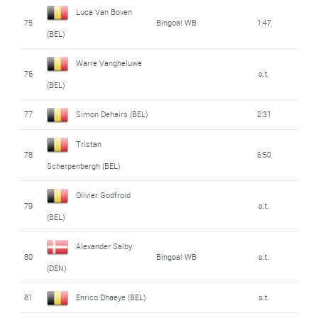
Luca Van Boven
75
Bingoal WB
1:47
(BEL)
Warre Vangheluwe
76
s.t.
(BEL)
77
Simon Dehairs (BEL)
2:31
Tristan
78
6:50
Scherpenbergh (BEL)
Olivier Godfroid
79
s.t.
(BEL)
Alexander Salby
80
Bingoal WB
s.t.
(DEN)
81
Enrico Dhaeye (BEL)
s.t.