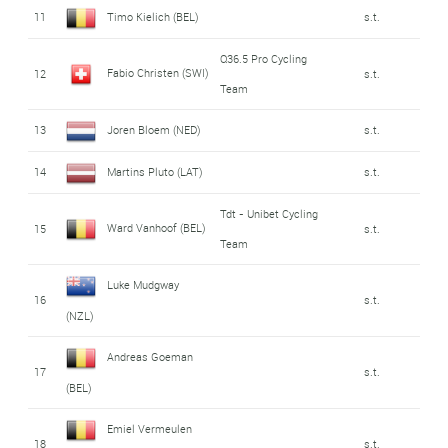
11
Timo Kielich (BEL)
s.t.
Q36.5 Pro Cycling
Fabio Christen (SWI)
12
s.t.
Team
13
Joren Bloem (NED)
s.t.
14
Martins Pluto (LAT)
s.t.
Tdt - Unibet Cycling
Ward Vanhoof (BEL)
15
s.t.
Team
Luke Mudgway
16
s.t.
(NZL)
Andreas Goeman
17
s.t.
(BEL)
Emiel Vermeulen
18
s.t.