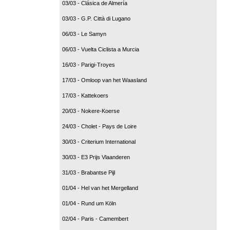
03/03 - Clásica de Almería
03/03 - G.P. Città di Lugano
06/03 - Le Samyn
06/03 - Vuelta Ciclista a Murcia
16/03 - Parigi-Troyes
17/03 - Omloop van het Waasland
17/03 - Kattekoers
20/03 - Nokere-Koerse
24/03 - Cholet - Pays de Loire
30/03 - Criterium International
30/03 - E3 Prijs Vlaanderen
31/03 - Brabantse Pijl
01/04 - Hel van het Mergelland
01/04 - Rund um Köln
02/04 - Paris - Camembert