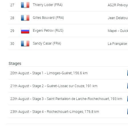
Thierry Loder (FRA)
27
AG2R Prévoy
Gilles Bouvard (FRA)
28
Jean Delatou
Evgeni Petrov (RUS)
29
Mapei - Quick
Sandy Casar (FRA)
30
La Française
Stages
20th August - Stage 1 - Limoges-Guéret, 156.6 km
21th August - Stage 2 - Guéret-Lissac sur Couze, 191 km
22th August - Stage 3 - Saint Pantaléon de Larche-Rochechouart, 193 km
23th August - Stage 4 - Rochechouart-Limoges, 176.8 km