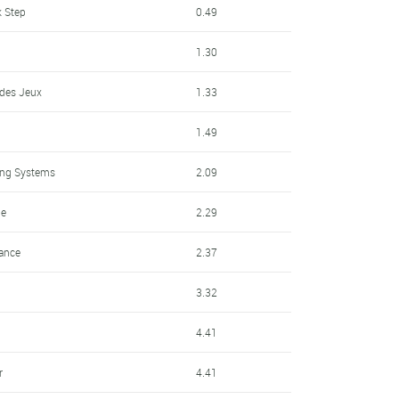
k Step
0.49
1.30
 des Jeux
1.33
1.49
ing Systems
2.09
le
2.29
ance
2.37
3.32
4.41
r
4.41