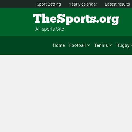
Sport Betting
Yearly calendar
Latest results
TheSports.org
All sports Site
Home
Football
Tennis
Rugby