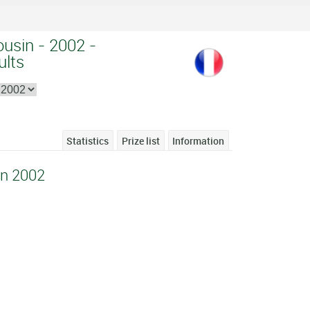
ousin - 2002 -
ults
Statistics
Prize list
Information
in 2002