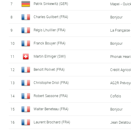
Patrik Sinkewitz (GER)
7
Mapei - Quic
Charles Guilbert (FRA)
8
Bonjour
Régis Lhuillier (FRA)
9
La Française
Franck Bouyer (FRA)
10
Bonjour
Martin Elmiger (SWI)
11
Phonak Hear
Benoît Poilvet (FRA)
12
Crédit Agrico
Christophe Oriol (FRA)
13
AG2R Prévoy
Robert Sassone (FRA)
14
Cofidis
Walter Beneteau (FRA)
15
Bonjour
Laurent Brochard (FRA)
16
Jean Delatou