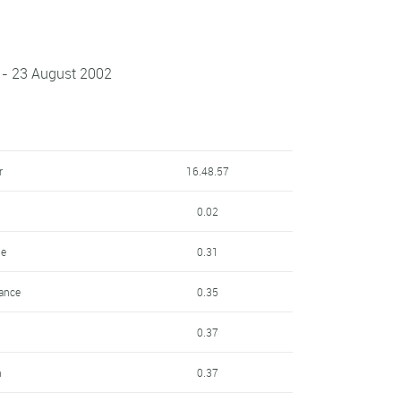
 - 23 August 2002
r
16.48.57
0.02
le
0.31
ance
0.35
0.37
m
0.37