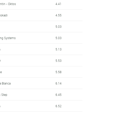
ntin - Oktos
4.41
uskadi
4.55
5.03
ing Systems
5.03
m
5.13
r
5.53
le
5.58
a Blanca
6.14
k Step
6.45
m
6.52