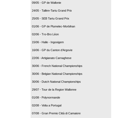
09/05 - GP de Wallonie
24/05 - Tallinn-Tartu Grand Prix
25/05 - SEB Tartu Grand Prix
01/06 - GP de Plumelec-Morbihan
02/06 - Tro-Bro Léon
15/06 - Halle - Ingooigem
16/06 - GP du Canton d'Argovie
22/06 - Artigianato Carnaghese
30/06 - French National Championships
30/06 - Belgian National Championships
30/06 - Dutch National Championships
29/07 - Tour de la Region Wallonne
01/08 - Polynormande
02/08 - Volta a Portugal
07/08 - Gran Premio Città di Camaiore