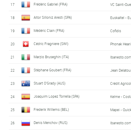
Frédéric Gabriel (FRA)
17
VC Saint-Que
Aitor Silloniz Aresti (SPA)
18
Euskaltel - E
Médéric Clain (FRA)
19
Cofidis
Cédric Fragniere (SWI)
20
Phonak Hear
Marzio Bruseghin (ITA)
21
Ibanesto.co
Stéphane Goubert (FRA)
22
Jean Delatou
Stuart O'Grady (AUS)
23
Crédit Agrico
Joaquim Lopez Torrella (SPA)
24
Kelme - Cost
Frederik Willems (BEL)
25
Mapei - Quic
Denis Menchov (RUS)
26
Ibanesto.co