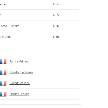
ance
6.54
r
6.55
 Step - Espoirs
6.56
 des Jeux
6.58
Patrice Halgand
Christophe Rinero
Robert Sassone
Pierrick Fedrigo