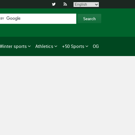


Winter sports
Athletics
+50 Sports
OG