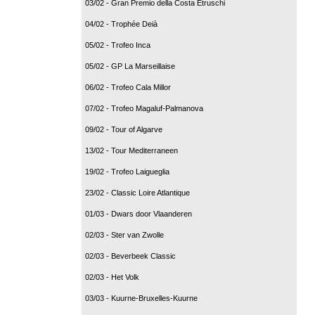
03/02 - Gran Premio della Costa Etruschi
04/02 - Trophée Deià
05/02 - Trofeo Inca
05/02 - GP La Marseillaise
06/02 - Trofeo Cala Millor
07/02 - Trofeo Magaluf-Palmanova
09/02 - Tour of Algarve
13/02 - Tour Mediterraneen
19/02 - Trofeo Laigueglia
23/02 - Classic Loire Atlantique
01/03 - Dwars door Vlaanderen
02/03 - Ster van Zwolle
02/03 - Beverbeek Classic
02/03 - Het Volk
03/03 - Kuurne-Bruxelles-Kuurne