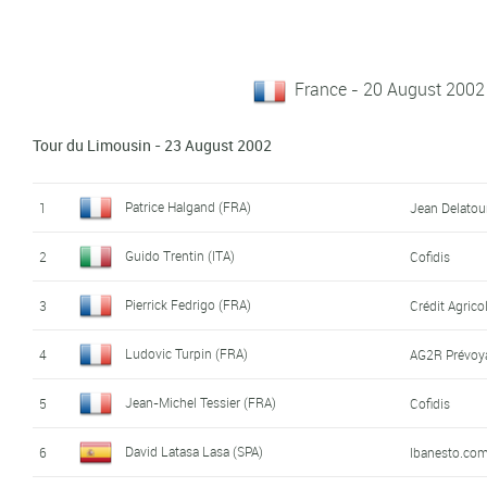
France - 20 August 2002
Tour du Limousin - 23 August 2002
Patrice Halgand (FRA)
1
Jean Delatou
Guido Trentin (ITA)
2
Cofidis
Pierrick Fedrigo (FRA)
3
Crédit Agrico
Ludovic Turpin (FRA)
4
AG2R Prévoy
Jean-Michel Tessier (FRA)
5
Cofidis
David Latasa Lasa (SPA)
6
Ibanesto.co