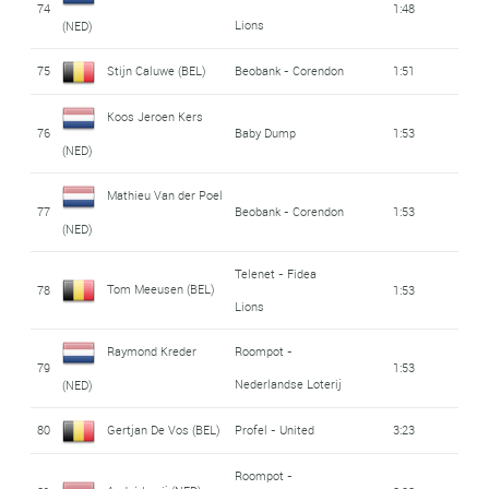
74
1:48
Lions
(NED)
75
Stijn Caluwe (BEL)
Beobank - Corendon
1:51
Koos Jeroen Kers
76
Baby Dump
1:53
(NED)
Mathieu Van der Poel
77
Beobank - Corendon
1:53
(NED)
Telenet - Fidea
Tom Meeusen (BEL)
78
1:53
Lions
Raymond Kreder
Roompot -
79
1:53
Nederlandse Loterij
(NED)
80
Gertjan De Vos (BEL)
Profel - United
3:23
Roompot -