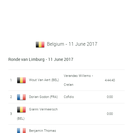
Belgium - 11 June 2017
Ronde van Limburg - 11 June 2017
Verandas Willems -
Wout Van Aert (BEL)
1
4:44:40
Crelan
2
Dorian Godon (FRA)
Cofidis
0:00
Gianni Vermeersch
3
0:00
(BEL)
Benjamin Thomas