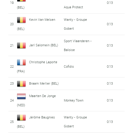
19
0:13
Aqua Protect
(BEL)
Kevin Van Melsen
Wanty - Groupe
20
0:13
Gobert
(BEL)
Sport Vlaanderen -
Jarl Salomein (BEL)
21
0:13
Baloise
Christophe Laporte
22
Cofidis
0:13
(FRA)
23
Braam Merlier (BEL)
0:13
Maarten De Jonge
24
Monkey Town
0:13
(NED)
Jérôme Baugnies
Wanty - Groupe
25
0:13
Gobert
(BEL)