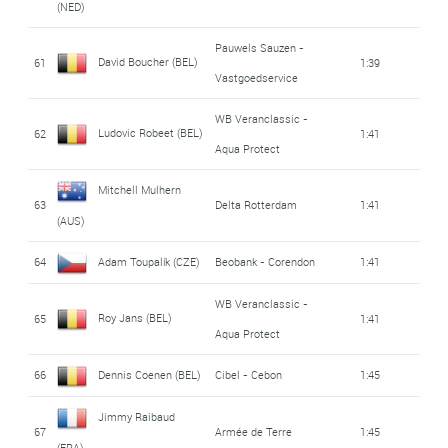
(NED)
Pauwels Sauzen -
David Boucher (BEL)
61
1:39
Vastgoedservice
WB Veranclassic -
Ludovic Robeet (BEL)
62
1:41
Aqua Protect
Mitchell Mulhern
63
Delta Rotterdam
1:41
(AUS)
64
Adam Toupalík (CZE)
Beobank - Corendon
1:41
WB Veranclassic -
Roy Jans (BEL)
65
1:41
Aqua Protect
66
Dennis Coenen (BEL)
Cibel - Cebon
1:45
Jimmy Raibaud
67
Armée de Terre
1:45
(FRA)