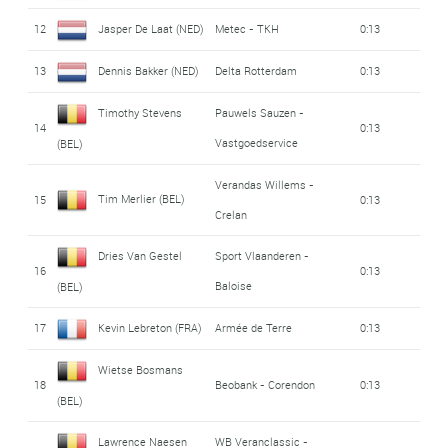
12
Jasper De Laat (NED)
Metec - TKH
0:13
13
Dennis Bakker (NED)
Delta Rotterdam
0:13
Timothy Stevens
Pauwels Sauzen -
14
0:13
Vastgoedservice
(BEL)
Verandas Willems -
Tim Merlier (BEL)
15
0:13
Crelan
Dries Van Gestel
Sport Vlaanderen -
16
0:13
Baloise
(BEL)
17
Kevin Lebreton (FRA)
Armée de Terre
0:13
Wietse Bosmans
18
Beobank - Corendon
0:13
(BEL)
Lawrence Naesen
WB Veranclassic -