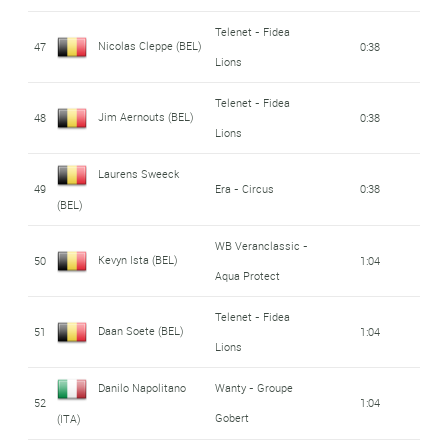
Telenet - Fidea
Nicolas Cleppe (BEL)
47
0:38
Lions
Telenet - Fidea
Jim Aernouts (BEL)
48
0:38
Lions
Laurens Sweeck
49
Era - Circus
0:38
(BEL)
WB Veranclassic -
Kevyn Ista (BEL)
50
1:04
Aqua Protect
Telenet - Fidea
Daan Soete (BEL)
51
1:04
Lions
Danilo Napolitano
Wanty - Groupe
52
1:04
Gobert
(ITA)