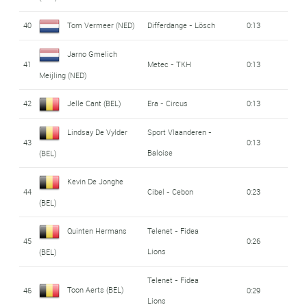
40
Tom Vermeer (NED)
Differdange - Lösch
0:13
Jarno Gmelich
41
Metec - TKH
0:13
Meijling (NED)
42
Jelle Cant (BEL)
Era - Circus
0:13
Lindsay De Vylder
Sport Vlaanderen -
43
0:13
Baloise
(BEL)
Kevin De Jonghe
44
Cibel - Cebon
0:23
(BEL)
Quinten Hermans
Telenet - Fidea
45
0:26
Lions
(BEL)
Telenet - Fidea
Toon Aerts (BEL)
46
0:29
Lions