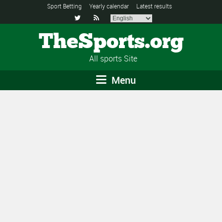
Sport Betting
Yearly calendar
Latest results


TheSports.org
All sports Site
Menu