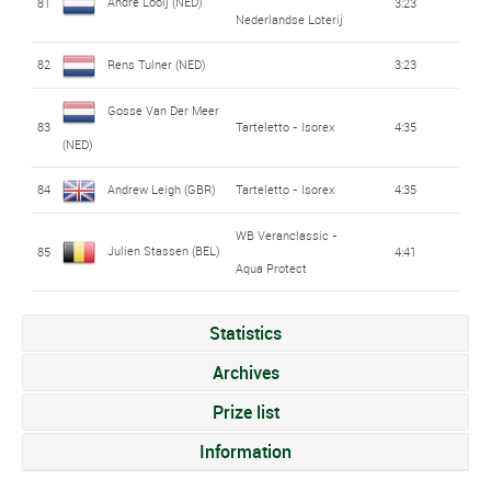
André Looij (NED)
81
3:23
Nederlandse Loterij
82
Rens Tulner (NED)
3:23
Gosse Van Der Meer
83
Tarteletto - Isorex
4:35
(NED)
84
Andrew Leigh (GBR)
Tarteletto - Isorex
4:35
WB Veranclassic -
Julien Stassen (BEL)
85
4:41
Aqua Protect
Statistics
Archives
Prize list
Information