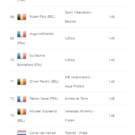
Sport Vlaanderen -
Ruben Pols (BEL)
68
1:45
Baloise
Hugo Hofstetter
69
Cofidis
1:45
(FRA)
Guillaume
70
Cofidis
1:45
Bonnafond (FRA)
WB Veranclassic -
Olivier Pardini (BEL)
71
1:45
Aqua Protect
72
Fabien Canal (FRA)
Armée de Terre
1:48
Michael Goolaerts
Verandas Willems -
73
1:48
Crelan
(BEL)
Corne Van Kessel
Telenet - Fidea