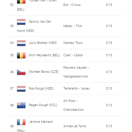
Yorben Van Tichelt
32
Era - Circus
0:13
(BEL)
Dennis Van Der
33
Metec - TKH
0:13
Horst (NED)
34
Joris Blokker (NED)
Monkey Town
0:13
35
Wim Reynaerts (BEL)
Cibel - Cebon
0:13
Pauwels Sauzen -
Michael Boros (CZE)
36
0:13
Vastgoedservice
37
Rob Ruijgh (NED)
Tarteletto - Isorex
0:13
AN Post -
Regan Gough (NZL)
38
0:13
Chainreaction
Jérôme Mainard
39
Armée de Terre
0:13
(FRA)