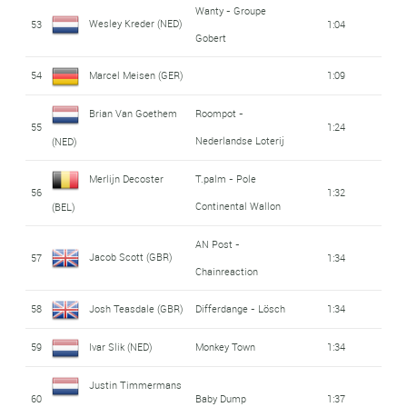
Wanty - Groupe
Wesley Kreder (NED)
53
1:04
Gobert
54
Marcel Meisen (GER)
1:09
Brian Van Goethem
Roompot -
55
1:24
Nederlandse Loterij
(NED)
Merlijn Decoster
T.palm - Pole
56
1:32
Continental Wallon
(BEL)
AN Post -
Jacob Scott (GBR)
57
1:34
Chainreaction
58
Josh Teasdale (GBR)
Differdange - Lösch
1:34
59
Ivar Slik (NED)
Monkey Town
1:34
Justin Timmermans
60
Baby Dump
1:37