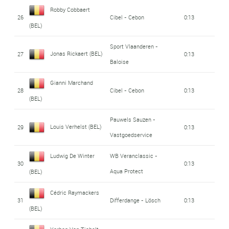
Robby Cobbaert
26
Cibel - Cebon
0:13
(BEL)
Sport Vlaanderen -
Jonas Rickaert (BEL)
27
0:13
Baloise
Gianni Marchand
28
Cibel - Cebon
0:13
(BEL)
Pauwels Sauzen -
Louis Verhelst (BEL)
29
0:13
Vastgoedservice
Ludwig De Winter
WB Veranclassic -
30
0:13
Aqua Protect
(BEL)
Cédric Raymackers
31
Differdange - Lösch
0:13
(BEL)