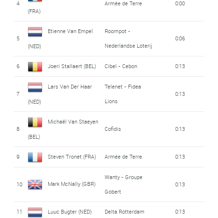
4
Armée de Terre
0:00
(FRA)
Etienne Van Empel
Roompot -
5
0:06
Nederlandse Loterij
(NED)
6
Joeri Stallaert (BEL)
Cibel - Cebon
0:13
Lars Van Der Haar
Telenet - Fidea
7
0:13
Lions
(NED)
Michaël Van Staeyen
8
Cofidis
0:13
(BEL)
9
Steven Tronet (FRA)
Armée de Terre
0:13
Wanty - Groupe
Mark McNally (GBR)
10
0:13
Gobert
11
Luuc Bugter (NED)
Delta Rotterdam
0:13