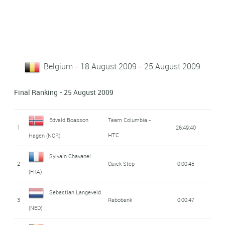
Belgium - 18 August 2009 - 25 August 2009
Final Ranking - 25 August 2009
Edvald Boasson
Team Columbia -
1
26:49:40
HTC
Hagen (NOR)
Sylvain Chavanel
2
Quick Step
0:00:45
(FRA)
Sebastian Langeveld
3
Rabobank
0:00:47
(NED)