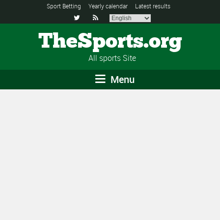
Sport Betting
Yearly calendar
Latest results


TheSports.org
All sports Site
Menu