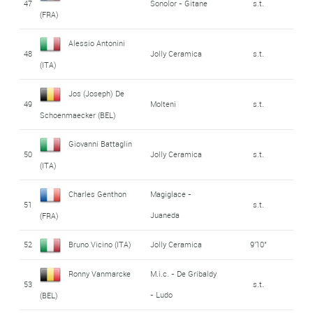
47
Sonolor - Gitane
s.t.
(FRA)
Alessio Antonini
48
Jolly Ceramica
s.t.
(ITA)
Jos (Joseph) De
49
Molteni
s.t.
Schoenmaecker (BEL)
Giovanni Battaglin
50
Jolly Ceramica
s.t.
(ITA)
Charles Genthon
Magiglace -
51
s.t.
Juaneda
(FRA)
52
Bruno Vicino (ITA)
Jolly Ceramica
9'10"
Ronny Vanmarcke
M.i.c. - De Gribaldy
53
s.t.
- Ludo
(BEL)