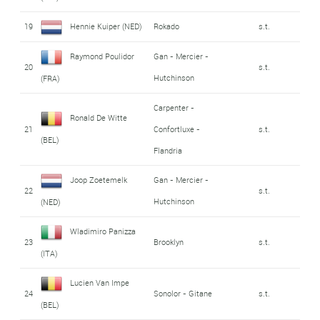
19
Hennie Kuiper (NED)
Rokado
s.t.
Raymond Poulidor
Gan - Mercier -
20
s.t.
Hutchinson
(FRA)
Carpenter -
Ronald De Witte
21
Confortluxe -
s.t.
(BEL)
Flandria
Joop Zoetemelk
Gan - Mercier -
22
s.t.
Hutchinson
(NED)
Wladimiro Panizza
23
Brooklyn
s.t.
(ITA)
Lucien Van Impe
24
Sonolor - Gitane
s.t.
(BEL)