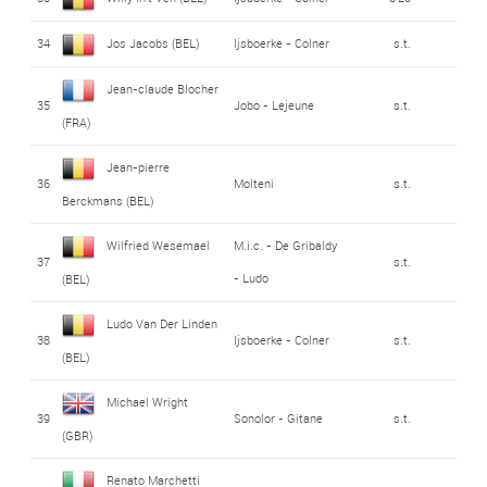
34
Jos Jacobs (BEL)
Ijsboerke - Colner
s.t.
Jean-claude Blocher
35
Jobo - Lejeune
s.t.
(FRA)
Jean-pierre
36
Molteni
s.t.
Berckmans (BEL)
Wilfried Wesemael
M.i.c. - De Gribaldy
37
s.t.
- Ludo
(BEL)
Ludo Van Der Linden
38
Ijsboerke - Colner
s.t.
(BEL)
Michael Wright
39
Sonolor - Gitane
s.t.
(GBR)
Renato Marchetti