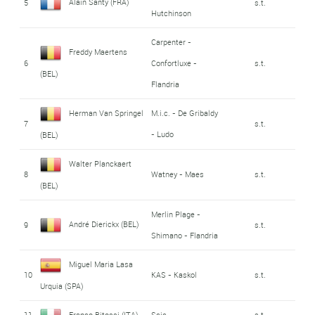
Alain Santy (FRA)
5
s.t.
Hutchinson
Carpenter -
Freddy Maertens
6
Confortluxe -
s.t.
(BEL)
Flandria
Herman Van Springel
M.i.c. - De Gribaldy
7
s.t.
- Ludo
(BEL)
Walter Planckaert
8
Watney - Maes
s.t.
(BEL)
Merlin Plage -
André Dierickx (BEL)
9
s.t.
Shimano - Flandria
Miguel Maria Lasa
10
KAS - Kaskol
s.t.
Urquia (SPA)
11
Franco Bitossi (ITA)
Scic
s.t.