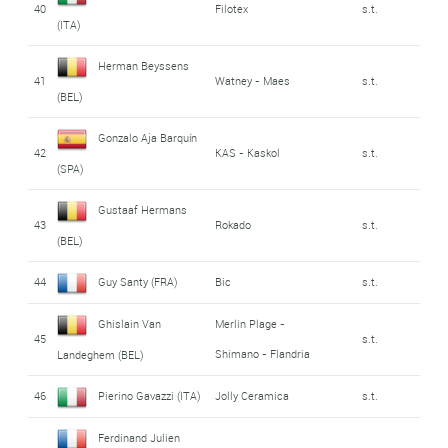
40
Filotex
s.t.
(ITA)
Herman Beyssens
41
Watney - Maes
s.t.
(BEL)
Gonzalo Aja Barquín
42
KAS - Kaskol
s.t.
(SPA)
Gustaaf Hermans
43
Rokado
s.t.
(BEL)
44
Guy Santy (FRA)
Bic
s.t.
Ghislain Van
Merlin Plage -
45
s.t.
Shimano - Flandria
Landeghem (BEL)
46
Pierino Gavazzi (ITA)
Jolly Ceramica
s.t.
Ferdinand Julien