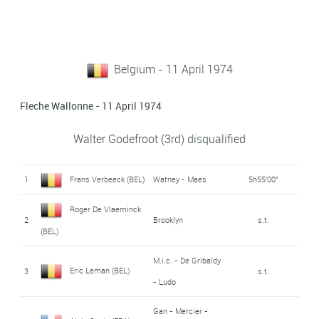
Belgium - 11 April 1974
Fleche Wallonne - 11 April 1974
Walter Godefroot (3rd) disqualified
1
Frans Verbeeck (BEL)
Watney - Maes
5h55'00"
Roger De Vlaeminck
2
Brooklyn
s.t.
(BEL)
M.i.c. - De Gribaldy
Eric Leman (BEL)
3
s.t.
- Ludo
Gan - Mercier -