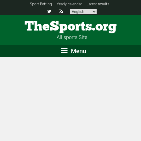
Sport Betting
Yearly calendar
Latest results


TheSports.org
All sports Site
Menu