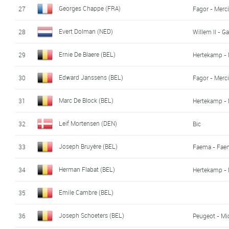
Georges Chappe (FRA)
27
Fagor - Merc
Evert Dolman (NED)
28
Willem II - Ga
Ernie De Blaere (BEL)
29
Hertekamp - 
Edward Janssens (BEL)
30
Fagor - Merc
Marc De Block (BEL)
31
Hertekamp - 
Leif Mortensen (DEN)
32
Bic
Joseph Bruyère (BEL)
33
Faema - Fae
Herman Flabat (BEL)
34
Hertekamp - 
Emile Cambre (BEL)
35
Joseph Schoeters (BEL)
36
Peugeot - Mi