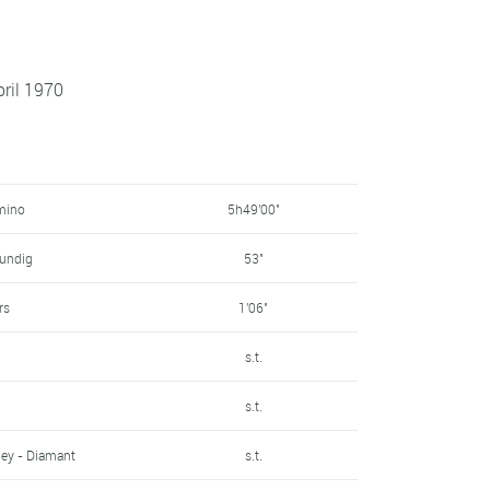
ril 1970
mino
5h49'00"
rundig
53"
rs
1'06"
s.t.
s.t.
ey - Diamant
s.t.