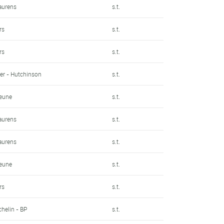
Laurens
s.t.
rs
s.t.
rs
s.t.
ier - Hutchinson
s.t.
jeune
s.t.
Laurens
s.t.
Laurens
s.t.
jeune
s.t.
rs
s.t.
chelin - BP
s.t.