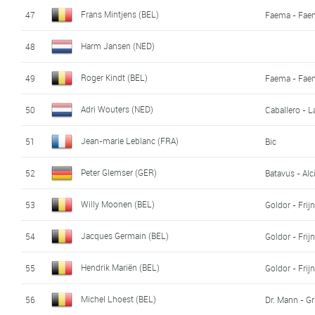
Frans Mintjens (BEL)
47
Faema - Fae
Harm Jansen (NED)
48
Roger Kindt (BEL)
49
Faema - Fae
Adri Wouters (NED)
50
Caballero - 
Jean-marie Leblanc (FRA)
51
Bic
Peter Glemser (GER)
52
Batavus - Alc
Willy Moonen (BEL)
53
Goldor - Frijn
Jacques Germain (BEL)
54
Goldor - Frijn
Hendrik Mariën (BEL)
55
Goldor - Frijn
Michel Lhoest (BEL)
56
Dr. Mann - G