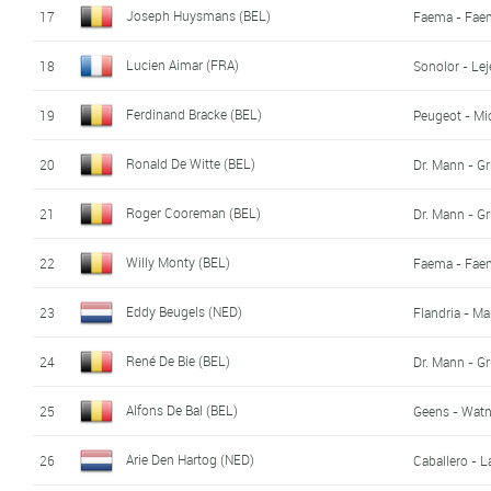
Joseph Huysmans (BEL)
17
Faema - Fae
Lucien Aimar (FRA)
18
Sonolor - Le
Ferdinand Bracke (BEL)
19
Peugeot - Mi
Ronald De Witte (BEL)
20
Dr. Mann - G
Roger Cooreman (BEL)
21
Dr. Mann - G
Willy Monty (BEL)
22
Faema - Fae
Eddy Beugels (NED)
23
Flandria - Ma
René De Bie (BEL)
24
Dr. Mann - G
Alfons De Bal (BEL)
25
Geens - Watn
Arie Den Hartog (NED)
26
Caballero - 