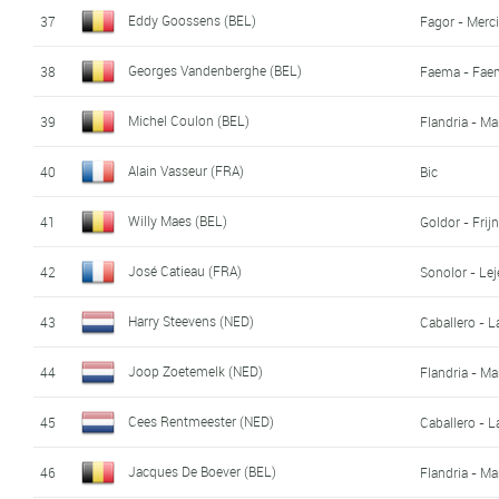
Eddy Goossens (BEL)
37
Fagor - Merc
Georges Vandenberghe (BEL)
38
Faema - Fae
Michel Coulon (BEL)
39
Flandria - Ma
Alain Vasseur (FRA)
40
Bic
Willy Maes (BEL)
41
Goldor - Frijn
José Catieau (FRA)
42
Sonolor - Le
Harry Steevens (NED)
43
Caballero - 
Joop Zoetemelk (NED)
44
Flandria - Ma
Cees Rentmeester (NED)
45
Caballero - 
Jacques De Boever (BEL)
46
Flandria - Ma