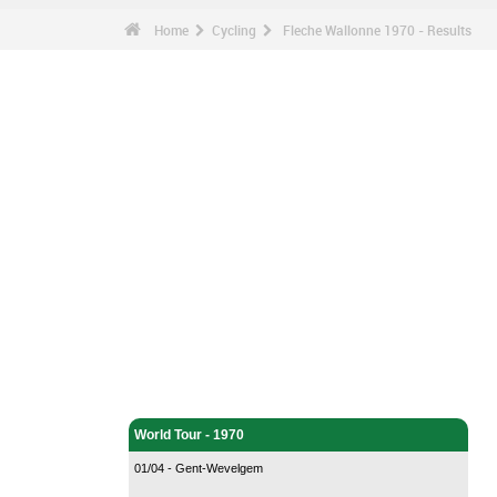
Home
Cycling
Fleche Wallonne 1970 - Results
Cycling - Home
World Tour - 1970
01/04 - Gent-Wevelgem