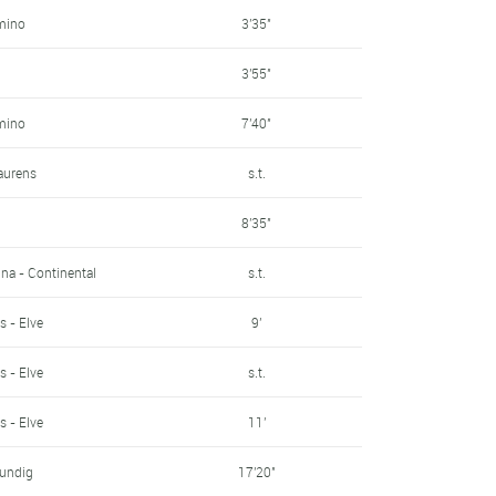
mino
3'35"
3'55"
mino
7'40"
Laurens
s.t.
8'35"
ina - Continental
s.t.
s - Elve
9'
s - Elve
s.t.
s - Elve
11'
rundig
17'20"