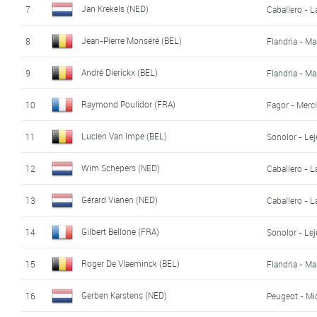
Jan Krekels (NED)
7
Caballero - 
Jean-Pierre Monséré (BEL)
8
Flandria - Ma
André Dierickx (BEL)
9
Flandria - Ma
Raymond Poulidor (FRA)
10
Fagor - Merc
Lucien Van Impe (BEL)
11
Sonolor - Le
Wim Schepers (NED)
12
Caballero - 
Gérard Vianen (NED)
13
Caballero - 
Gilbert Bellone (FRA)
14
Sonolor - Le
Roger De Vlaeminck (BEL)
15
Flandria - Ma
Gerben Karstens (NED)
16
Peugeot - Mi