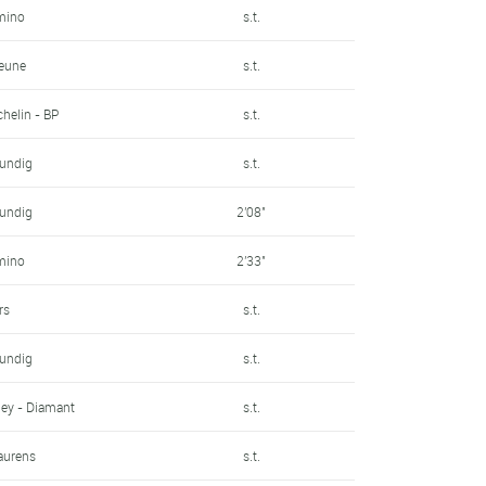
mino
s.t.
jeune
s.t.
chelin - BP
s.t.
rundig
s.t.
rundig
2'08"
mino
2'33"
rs
s.t.
rundig
s.t.
ey - Diamant
s.t.
Laurens
s.t.