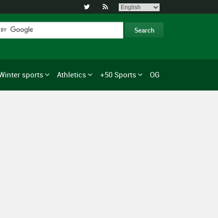


Winter sports
Athletics
+50 Sports
OG