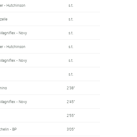
ier - Hutchinson
s.t.
zelle
s.t.
Magniflex - Novy
s.t.
ier - Hutchinson
s.t.
Magniflex - Novy
s.t.
s.t.
mino
2'38"
Magniflex - Novy
2'45"
2'55"
chelin - BP
3'05"