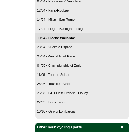
05/04 - Ronde van Vlaanderen
12/04 - Paris-Roubaix
14/04 - Milan - San Remo
17/04 - Liege - Bastogne - Liege
19/04 - Fleche Wallonne
23/04 - Vuelta a España
25/04 - Amstel Gold Race
04/05 - Championship of Zurich
11/06 - Tour de Suisse
26/06 - Tour de France
25/08 - GP Ouest France - Plouay
27/09 - Paris-Tours
10/10 - Giro di Lombardia
Other main cycling sports
BMX Cycling
Cyclo-Cross
Mountain Bike
Track Cycling