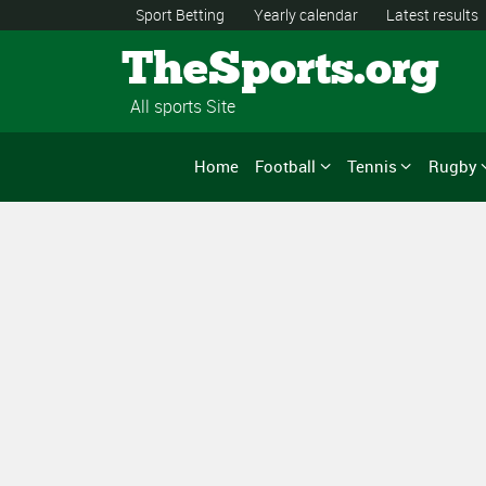
Sport Betting
Yearly calendar
Latest results
TheSports.org
All sports Site
Home
Football
Tennis
Rugby