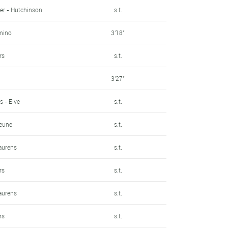
ier - Hutchinson
s.t.
mino
3'18"
rs
s.t.
3'27"
s - Elve
s.t.
jeune
s.t.
Laurens
s.t.
rs
s.t.
Laurens
s.t.
rs
s.t.