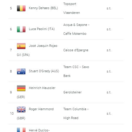
Topsport
Kenny Dehaes (BEL)
5
s.t.
Vlaanderen
Acqua & Sapone -
Luca Paolini (ITA)
6
s.t.
Caffe Mokambo
José Joaquin Rojas
7
Caisse d'Epargne
s.t.
Gil (SPA)
Team CSC - Saxo
Stuart O'Grady (AUS)
8
s.t.
Bank
Heinrich Haussler
9
Gerolsteiner
s.t.
(GER)
Roger Hammond
Team Columbia -
10
s.t.
High Road
(GBR)
Hervé Duclos-