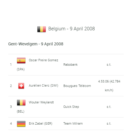
Belgium - 9 April 2008
Gent-Wevelgem - 9 April 2008
Oscar Freire Gomez
1
Rabobank
s.t.
(SPA)
4.53.06 (42.784
Aurélien Clerc (SWI)
2
Bouygues Télécom
km/h)
Wouter Weylandt
3
Quick Step
s.t.
(BEL)
4
Erik Zabel (GER)
Team Milram
s.t.