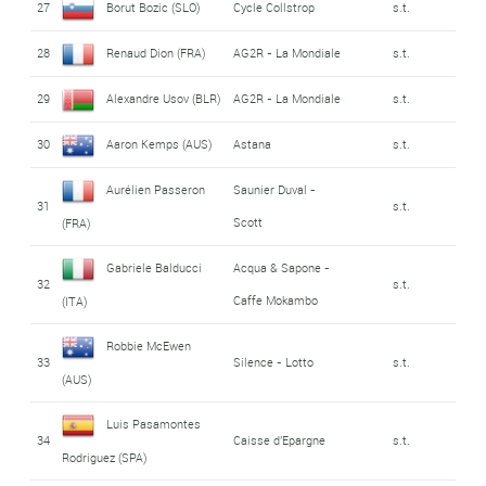
27
Borut Bozic (SLO)
Cycle Collstrop
s.t.
28
Renaud Dion (FRA)
AG2R - La Mondiale
s.t.
29
Alexandre Usov (BLR)
AG2R - La Mondiale
s.t.
30
Aaron Kemps (AUS)
Astana
s.t.
Aurélien Passeron
Saunier Duval -
31
s.t.
Scott
(FRA)
Gabriele Balducci
Acqua & Sapone -
32
s.t.
Caffe Mokambo
(ITA)
Robbie McEwen
33
Silence - Lotto
s.t.
(AUS)
Luis Pasamontes
34
Caisse d'Epargne
s.t.
Rodriguez (SPA)