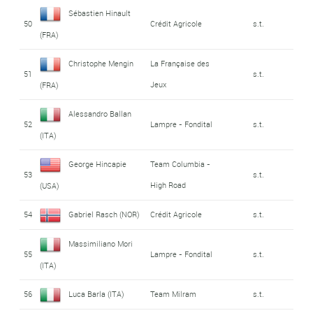
Sébastien Hinault
50
Crédit Agricole
s.t.
(FRA)
Christophe Mengin
La Française des
51
s.t.
Jeux
(FRA)
Alessandro Ballan
52
Lampre - Fondital
s.t.
(ITA)
George Hincapie
Team Columbia -
53
s.t.
High Road
(USA)
54
Gabriel Rasch (NOR)
Crédit Agricole
s.t.
Massimiliano Mori
55
Lampre - Fondital
s.t.
(ITA)
56
Luca Barla (ITA)
Team Milram
s.t.