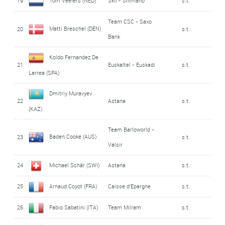
19
Tom Veelers (NED)
Skil - Shimano
s.t.
Team CSC - Saxo
Matti Breschel (DEN)
20
s.t.
Bank
Koldo Fernandez De
21
Euskaltel - Euskadi
s.t.
Larrea (SPA)
Dmitriy Muravyev
22
Astana
s.t.
(KAZ)
Team Barloworld -
Baden Cooke (AUS)
23
s.t.
Valsir
24
Michael Schär (SWI)
Astana
s.t.
25
Arnaud Coyot (FRA)
Caisse d'Epargne
s.t.
26
Fabio Sabatini (ITA)
Team Milram
s.t.