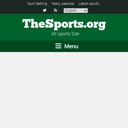
Sport Betting
Yearly calendar
Latest results


TheSports.org
All sports Site
Menu