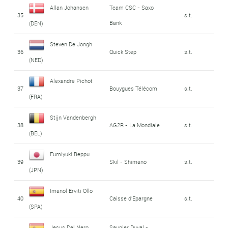
Allan Johansen
Team CSC - Saxo
35
s.t.
Bank
(DEN)
Steven De Jongh
36
Quick Step
s.t.
(NED)
Alexandre Pichot
37
Bouygues Télécom
s.t.
(FRA)
Stijn Vandenbergh
38
AG2R - La Mondiale
s.t.
(BEL)
Fumiyuki Beppu
39
Skil - Shimano
s.t.
(JPN)
Imanol Erviti Ollo
40
Caisse d'Epargne
s.t.
(SPA)
Jesus Del Nero
Saunier Duval -