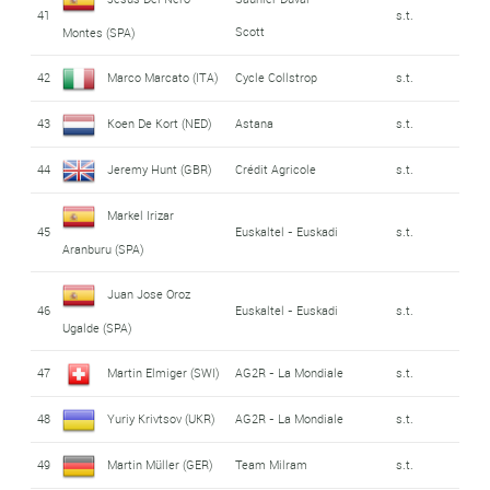
41
s.t.
Scott
Montes (SPA)
42
Marco Marcato (ITA)
Cycle Collstrop
s.t.
43
Koen De Kort (NED)
Astana
s.t.
44
Jeremy Hunt (GBR)
Crédit Agricole
s.t.
Markel Irizar
45
Euskaltel - Euskadi
s.t.
Aranburu (SPA)
Juan Jose Oroz
46
Euskaltel - Euskadi
s.t.
Ugalde (SPA)
47
Martin Elmiger (SWI)
AG2R - La Mondiale
s.t.
48
Yuriy Krivtsov (UKR)
AG2R - La Mondiale
s.t.
49
Martin Müller (GER)
Team Milram
s.t.