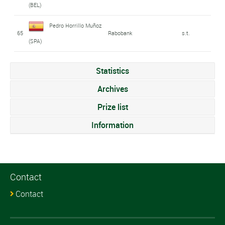
(BEL)
Pedro Horrillo Muñoz
65
Rabobank
s.t.
(SPA)
Statistics
Archives
Prize list
Information
Contact
Contact