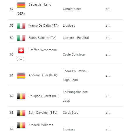
Sebastian Lang
57
Gerolsteiner
s.t.
(GER)
58
Mauro Da Dalto (ITA)
Liquigas
s.t.
59
Fabio Baldato (ITA)
Lampre - Fondital
s.t.
Steffen Wesemann
60
Cycle Collstrop
s.t.
(SWI)
Team Columbia -
Andreas Klier (GER)
61
s.t.
High Road
La Française des
Philippe Gilbert (BEL)
62
s.t.
Jeux
63
Stijn Devolder (BEL)
Quick Step
s.t.
Frederik Willems
64
Liquigas
s.t.