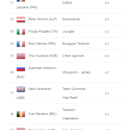
11
Cofidis
s.t.
Lassalle (FRA)
12
Peter Wrolich (AUT)
Gerolsteiner
s.t.
13
Filippo Pozzato (ITA)
Liquigas
s.t.
14
Rony Martias (FRA)
Bouygues Télécom
s.t.
15
Thor Hushovd (NOR)
Crédit Agricole
s.t.
Guennadi Mikhailov
16
Mitsubishi - Jartazi
s.t.
(RUS)
Mark Cavendish
Team Columbia -
17
s.t.
High Road
(GBR)
Topsport
Sven Renders (BEL)
18
s.t.
Vlaanderen