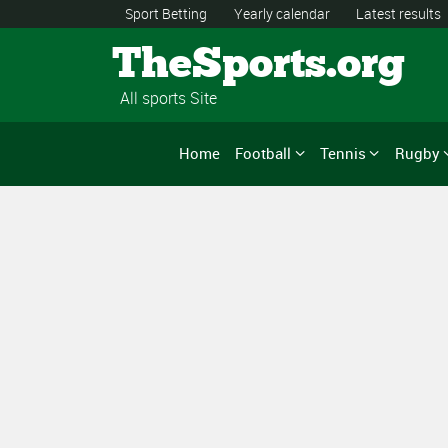
Sport Betting
Yearly calendar
Latest results
TheSports.org
All sports Site
Home
Football
Tennis
Rugby