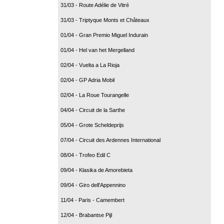
31/03 - Route Adélie de Vitré
31/03 - Triptyque Monts et Châteaux
01/04 - Gran Premio Miguel Indurain
01/04 - Hel van het Mergelland
02/04 - Vuelta a La Rioja
02/04 - GP Adria Mobil
02/04 - La Roue Tourangelle
04/04 - Circuit de la Sarthe
05/04 - Grote Scheldeprijs
07/04 - Circuit des Ardennes International
08/04 - Trofeo Edil C
09/04 - Klasika de Amorebieta
09/04 - Giro dell'Appennino
11/04 - Paris - Camembert
12/04 - Brabantse Pijl