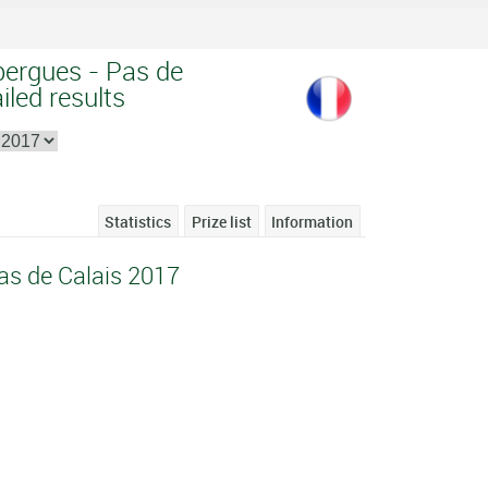
sbergues - Pas de
iled results
Statistics
Prize list
Information
as de Calais 2017