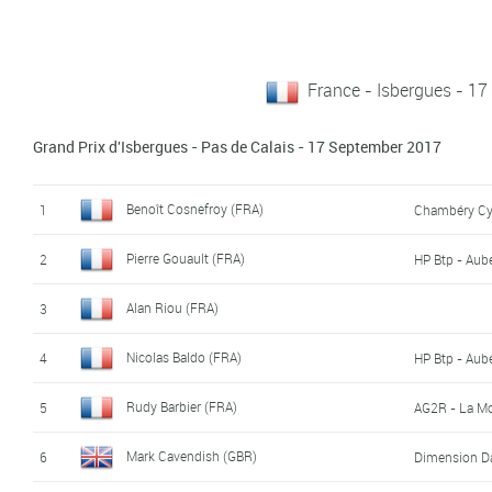
France - Isbergues - 1
Grand Prix d'Isbergues - Pas de Calais - 17 September 2017
Benoît Cosnefroy (FRA)
1
Chambéry Cy
Pierre Gouault (FRA)
2
HP Btp - Aub
Alan Riou (FRA)
3
Nicolas Baldo (FRA)
4
HP Btp - Aub
Rudy Barbier (FRA)
5
AG2R - La M
Mark Cavendish (GBR)
6
Dimension D