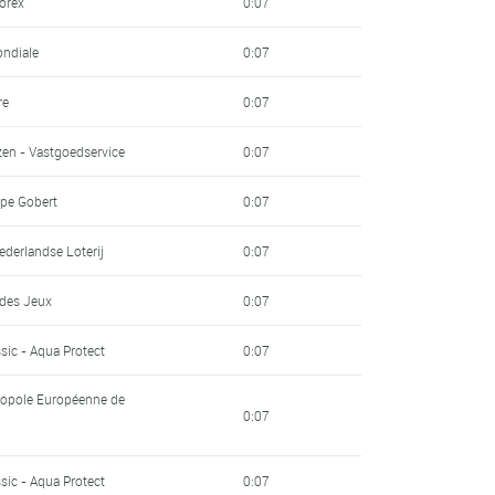
sorex
0:07
ondiale
0:07
re
0:07
en - Vastgoedservice
0:07
pe Gobert
0:07
derlandse Loterij
0:07
 des Jeux
0:07
sic - Aqua Protect
0:07
ropole Européenne de
0:07
sic - Aqua Protect
0:07