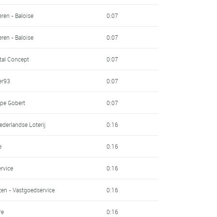
ren - Baloise
0:07
ren - Baloise
0:07
ital Concept
0:07
er93
0:07
pe Gobert
0:07
derlandse Loterij
0:16
e
0:16
rvice
0:16
en - Vastgoedservice
0:16
re
0:16