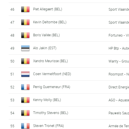
Piet Allegaert (BEL)
46
Sport Vlaande
Kevin Deltombe (BEL)
47
Sport Vlaande
Boris Vallée (BEL)
48
Fortuneo - V
Alo Jakin (EST)
49
HP Btp - Aub
Xandro Meurisse (BEL)
50
Wanty - Grou
Coen Vermeltfoort (NED)
51
Roompot - Ne
Perrig Quemeneur (FRA)
52
Direct Energi
Kenny Molly (BEL)
53
AGO - Aquase
Timothy Stevens (BEL)
54
Pauwels Sauz
Steven Tronet (FRA)
55
Armée de Ter