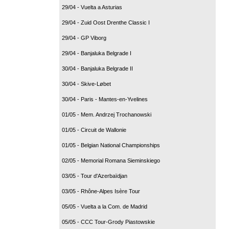
29/04 - Vuelta a Asturias
29/04 - Zuid Oost Drenthe Classic I
29/04 - GP Viborg
29/04 - Banjaluka Belgrade I
30/04 - Banjaluka Belgrade II
30/04 - Skive-Løbet
30/04 - Paris - Mantes-en-Yvelines
01/05 - Mem. Andrzej Trochanowski
01/05 - Circuit de Wallonie
01/05 - Belgian National Championships
02/05 - Memorial Romana Sieminskiego
03/05 - Tour d'Azerbaïdjan
03/05 - Rhône-Alpes Isère Tour
05/05 - Vuelta a la Com. de Madrid
05/05 - CCC Tour-Grody Piastowskie