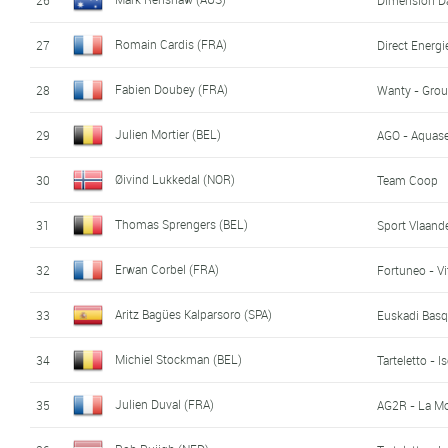
Romain Cardis (FRA)
27
Direct Energi
Fabien Doubey (FRA)
28
Wanty - Grou
Julien Mortier (BEL)
29
AGO - Aquase
Øivind Lukkedal (NOR)
30
Team Coop
Thomas Sprengers (BEL)
31
Sport Vlaande
Erwan Corbel (FRA)
32
Fortuneo - V
Aritz Bagües Kalparsoro (SPA)
33
Euskadi Basq
Michiel Stockman (BEL)
34
Tarteletto - I
Julien Duval (FRA)
35
AG2R - La M