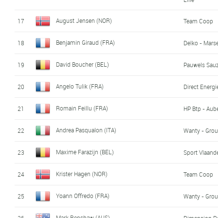
August Jensen (NOR)
17
Team Coop
Benjamin Giraud (FRA)
18
Delko - Mars
David Boucher (BEL)
19
Pauwels Sauz
Angelo Tulik (FRA)
20
Direct Energi
Romain Feillu (FRA)
21
HP Btp - Aub
Andrea Pasqualon (ITA)
22
Wanty - Grou
Maxime Farazijn (BEL)
23
Sport Vlaande
Krister Hagen (NOR)
24
Team Coop
Yoann Offredo (FRA)
25
Wanty - Grou
Mark Renshaw (AUS)
26
Dimension D