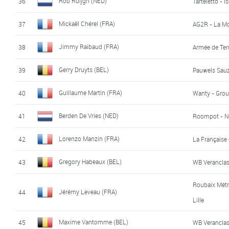
Rob Ruijgh (NED)
36
Tarteletto - I
Mickaël Chérel (FRA)
37
AG2R - La M
Jimmy Raibaud (FRA)
38
Armée de Ter
Gerry Druyts (BEL)
39
Pauwels Sauz
Guillaume Martin (FRA)
40
Wanty - Grou
Berden De Vries (NED)
41
Roompot - Ne
Lorenzo Manzin (FRA)
42
La Française
Gregory Habeaux (BEL)
43
WB Veranclas
Roubaix Mét
Jérémy Leveau (FRA)
44
Lille
Maxime Vantomme (BEL)
45
WB Veranclas