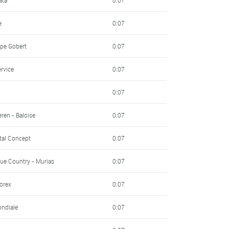
e
0:07
pe Gobert
0:07
rvice
0:07
0:07
ren - Baloise
0:07
ital Concept
0:07
ue Country - Murias
0:07
sorex
0:07
ondiale
0:07