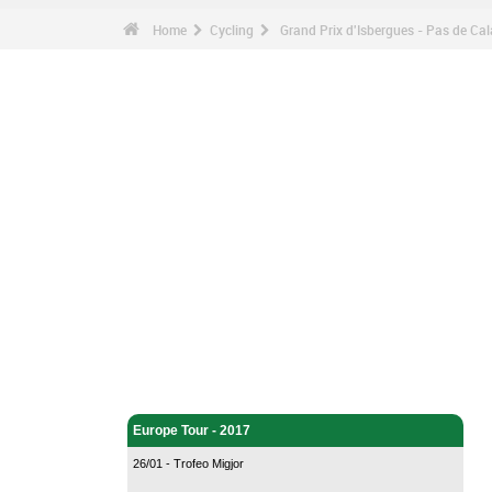
Home
Cycling
Grand Prix d'Isbergues - Pas de Cal
Cycling - Home
Europe Tour - 2017
26/01 - Trofeo Migjor