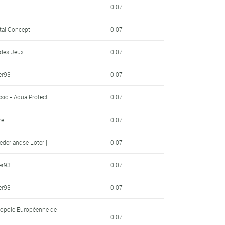
0:07
ital Concept
0:07
 des Jeux
0:07
er93
0:07
sic - Aqua Protect
0:07
re
0:07
derlandse Loterij
0:07
er93
0:07
er93
0:07
ropole Européenne de
0:07