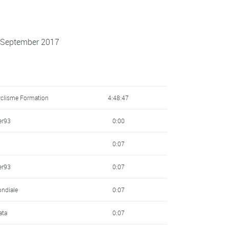
7 September 2017
clisme Formation
4:48:47
er93
0:00
0:07
er93
0:07
ondiale
0:07
ata
0:07