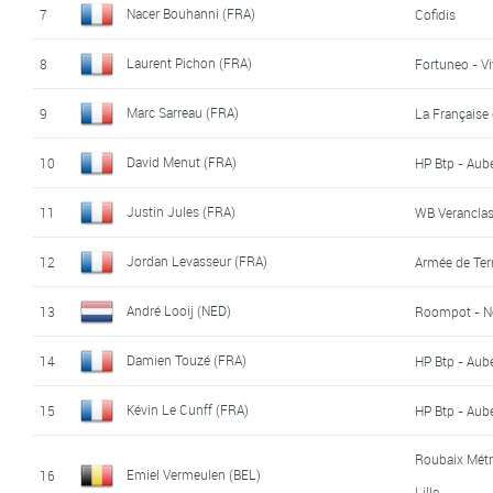
Nacer Bouhanni (FRA)
7
Cofidis
Laurent Pichon (FRA)
8
Fortuneo - V
Marc Sarreau (FRA)
9
La Française
David Menut (FRA)
10
HP Btp - Aub
Justin Jules (FRA)
11
WB Veranclas
Jordan Levasseur (FRA)
12
Armée de Ter
André Looij (NED)
13
Roompot - Ne
Damien Touzé (FRA)
14
HP Btp - Aub
Kévin Le Cunff (FRA)
15
HP Btp - Aub
Roubaix Mét
Emiel Vermeulen (BEL)
16
Lille