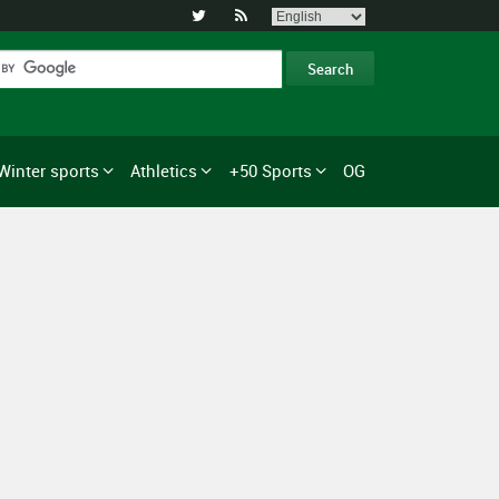


Winter sports
Athletics
+50 Sports
OG