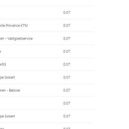
0:07
eille Provence KTM
0:07
en - Vastgoedservice
0:07
e
0:07
er93
0:07
pe Gobert
0:07
ren - Baloise
0:07
0:07
pe Gobert
0:07
ata
0:07