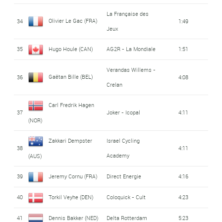
La Française des
Olivier Le Gac (FRA)
34
1:49
Jeux
35
Hugo Houle (CAN)
AG2R - La Mondiale
1:51
Verandas Willems -
Gaëtan Bille (BEL)
36
4:08
Crelan
Carl Fredrik Hagen
37
Joker - Icopal
4:11
(NOR)
Zakkari Dempster
Israel Cycling
38
4:11
Academy
(AUS)
39
Jeremy Cornu (FRA)
Direct Energie
4:16
40
Torkil Veyhe (DEN)
Coloquick - Cult
4:23
41
Dennis Bakker (NED)
Delta Rotterdam
5:23