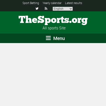
Sport Betting
Yearly calendar
Latest results


TheSports.org
All sports Site
Menu