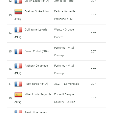
12
Julien Loubet (FRA)
Armée de Terre
0:07
Evaldas Siskevicius
Delko - Marseille
13
0:07
Provence KTM
(LTU)
Guillaume Levarlet
Wanty - Groupe
14
0:07
Gobert
(FRA)
Fortuneo - Vital
Erwan Corbel (FRA)
15
0:07
Concept
Anthony Delaplace
Fortuneo - Vital
16
0:07
Concept
(FRA)
17
Rudy Barbier (FRA)
AG2R - La Mondiale
0:07
Mikel Iturria Segurola
Euskadi Basque
18
0:07
Country - Murias
(SPA)
Perrig Quemeneur