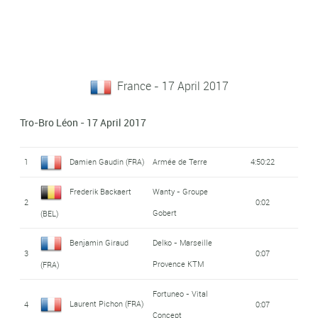
France - 17 April 2017
Tro-Bro Léon - 17 April 2017
1
Damien Gaudin (FRA)
Armée de Terre
4:50:22
Frederik Backaert
Wanty - Groupe
2
0:02
Gobert
(BEL)
Benjamin Giraud
Delko - Marseille
3
0:07
Provence KTM
(FRA)
Fortuneo - Vital
Laurent Pichon (FRA)
4
0:07
Concept