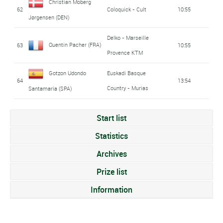
Christian Moberg
62
Coloquick - Cult
10:55
Jørgensen (DEN)
Delko - Marseille
Quentin Pacher (FRA)
63
10:55
Provence KTM
Gotzon Udondo
Euskadi Basque
64
13:54
Country - Murias
Santamaria (SPA)
Start list
Statistics
Archives
Prize list
Information