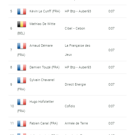
5
Kévin Le Cunff (FRA)
HP Btp - Auber93
0:07
Mathias De Witte
6
Cibel - Cebon
0:07
(BEL)
Arnaud Démare
La Française des
7
0:07
Jeux
(FRA)
8
Damien Touzé (FRA)
HP Btp - Auber93
0:07
Sylvain Chavanel
9
Direct Energie
0:07
(FRA)
Hugo Hofstetter
10
Cofidis
0:07
(FRA)
11
Fabien Canal (FRA)
Armée de Terre
0:07