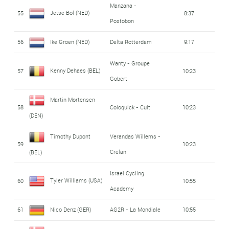
Manzana -
Jetse Bol (NED)
55
8:37
Postobon
56
Ike Groen (NED)
Delta Rotterdam
9:17
Wanty - Groupe
Kenny Dehaes (BEL)
57
10:23
Gobert
Martin Mortensen
58
Coloquick - Cult
10:23
(DEN)
Timothy Dupont
Verandas Willems -
59
10:23
Crelan
(BEL)
Israel Cycling
Tyler Williams (USA)
60
10:55
Academy
61
Nico Denz (GER)
AG2R - La Mondiale
10:55