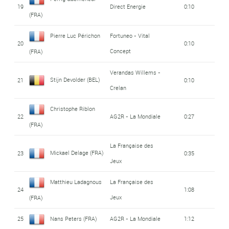
19
Direct Energie
0:10
(FRA)
Pierre Luc Périchon
Fortuneo - Vital
20
0:10
Concept
(FRA)
Verandas Willems -
Stijn Devolder (BEL)
21
0:10
Crelan
Christophe Riblon
22
AG2R - La Mondiale
0:27
(FRA)
La Française des
Mickael Delage (FRA)
23
0:35
Jeux
Matthieu Ladagnous
La Française des
24
1:08
Jeux
(FRA)
25
Nans Peters (FRA)
AG2R - La Mondiale
1:12