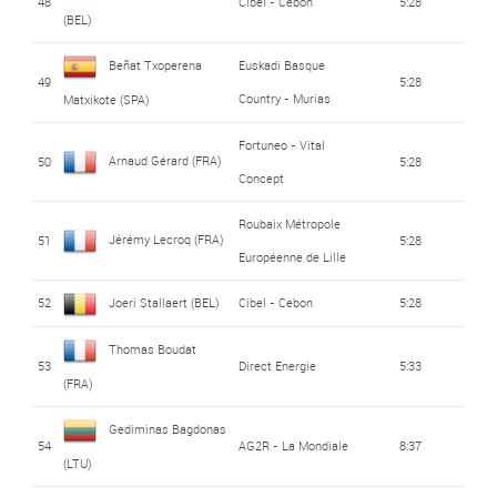
48
Cibel - Cebon
5:28
(BEL)
Beñat Txoperena
Euskadi Basque
49
5:28
Country - Murias
Matxikote (SPA)
Fortuneo - Vital
Arnaud Gérard (FRA)
50
5:28
Concept
Roubaix Métropole
Jérémy Lecroq (FRA)
51
5:28
Européenne de Lille
52
Joeri Stallaert (BEL)
Cibel - Cebon
5:28
Thomas Boudat
53
Direct Energie
5:33
(FRA)
Gediminas Bagdonas
54
AG2R - La Mondiale
8:37
(LTU)