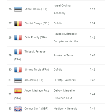
Israel Cycling
Mihkel Räim (EST)
26
1:12
Academy
27
Dimitri Claeys (BEL)
Cofidis
1:14
Roubaix Métropole
Félix Pouilly (FRA)
28
1:42
Européenne de Lille
Thibault Ferasse
29
Armée de Terre
1:42
(FRA)
30
Jimmy Turgis (FRA)
Cofidis
1:42
31
Alo Jakin (EST)
HP Btp - Auber93
1:42
Angel Madrazo Ruiz
Delko - Marseille
32
1:44
Provence KTM
(SPA)
33
Connor Swift (GBR)
Madison - Genesis
1:44