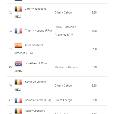
Jimmy Janssens
42
Cibel - Cebon
5:28
(BEL)
Delko - Marseille
Thierry Hupond (FRA)
43
5:28
Provence KTM
Aitor Gonzalez
44
5:28
Jimenez (SPA)
Jonathan McEvoy
45
Madison - Genesis
5:28
(GBR)
Kevin De Jonghe
46
Cibel - Cebon
5:28
(BEL)
47
Romain Cardis (FRA)
Direct Energie
5:28
Robby Cobbaert