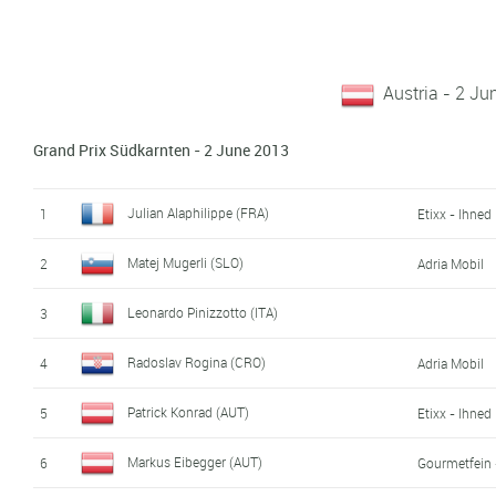
Austria - 2 Ju
Grand Prix Südkarnten - 2 June 2013
Julian Alaphilippe (FRA)
1
Etixx - Ihned
Matej Mugerli (SLO)
2
Adria Mobil
Leonardo Pinizzotto (ITA)
3
Radoslav Rogina (CRO)
4
Adria Mobil
Patrick Konrad (AUT)
5
Etixx - Ihned
Markus Eibegger (AUT)
6
Gourmetfein 