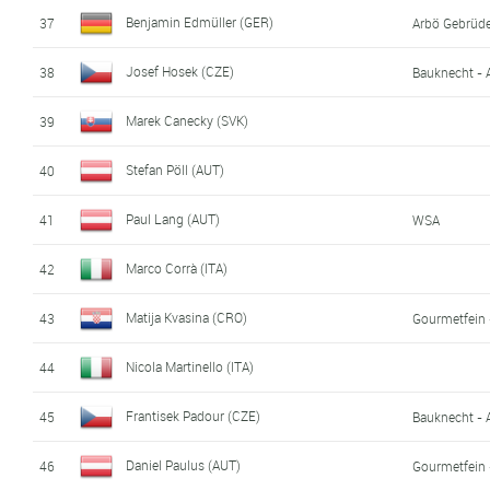
Benjamin Edmüller (GER)
37
Arbö Gebrüde
Josef Hosek (CZE)
38
Bauknecht - 
Marek Canecky (SVK)
39
Stefan Pöll (AUT)
40
Paul Lang (AUT)
41
WSA
Marco Corrà (ITA)
42
Matija Kvasina (CRO)
43
Gourmetfein 
Nicola Martinello (ITA)
44
Frantisek Padour (CZE)
45
Bauknecht - 
Daniel Paulus (AUT)
46
Gourmetfein 