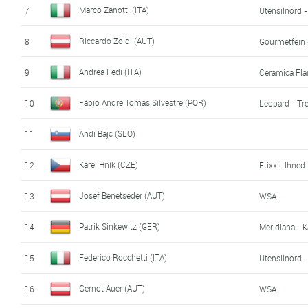
Marco Zanotti (ITA)
7
Utensilnord 
Riccardo Zoidl (AUT)
8
Gourmetfein 
Andrea Fedi (ITA)
9
Ceramica Fla
Fábio Andre Tomas Silvestre (POR)
10
Leopard - Tr
Andi Bajc (SLO)
11
Karel Hník (CZE)
12
Etixx - Ihned
Josef Benetseder (AUT)
13
WSA
Patrik Sinkewitz (GER)
14
Meridiana - 
Federico Rocchetti (ITA)
15
Utensilnord 
Gernot Auer (AUT)
16
WSA