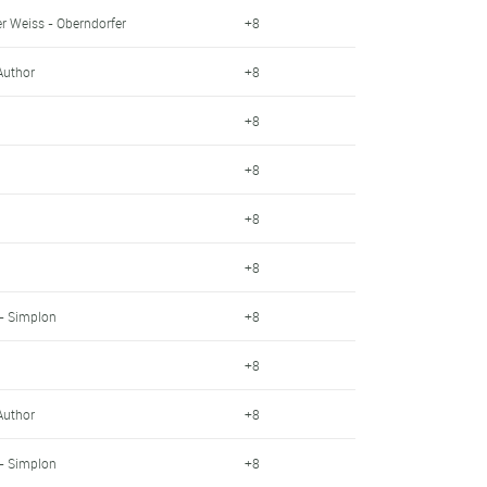
r Weiss - Oberndorfer
+8
Author
+8
+8
+8
+8
+8
- Simplon
+8
+8
Author
+8
- Simplon
+8