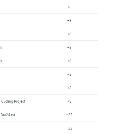
+8
+8
+8
ek
+8
ek
+8
+8
+8
 Cycling Project
+8
- Ora24.eu
+22
+22