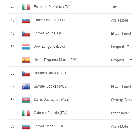
Federico Pozzetto (ITA)
47
Tirol
Primoz Roglic (SLO)
48
Adria Mobil
Tomás Koudela (CZE)
49
Etixx - Ihned
Joel Zangerle (LUX)
50
Leopard - Tr
Jesús Ezquerra Muela (SPA)
51
Leopard - Tr
Jindrich Dlask (CZE)
52
Samuel Spokes (AUS)
53
Etixx - Ihned
Samir Jabrayilov (AZE)
54
Synergy Baku
Gabriele Bosisio (ITA)
55
Utensilnord 
Tomaz Nose (SLO)
56
Adria Mobil