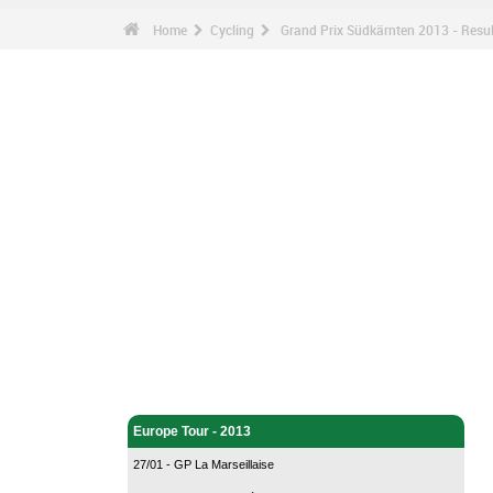
Home
Cycling
Grand Prix Südkärnten 2013 - Resul
Cycling - Home
Europe Tour - 2013
27/01 - GP La Marseillaise