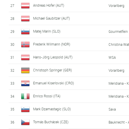
Andreas Hofer (AUT)
27
Vorarlberg
Michael Gaubitzer (AUT)
28
Matej Marin (SLO)
29
Gourmetfein 
Frederik Wilmann (NOR)
30
Christina Wa
Hans-Jörg Leopold (AUT)
31
WSA
Christoph Springer (GER)
32
Vorarlberg
Emanuel Kiserlovski (CRO)
33
Meridiana - 
Enrico Rossi (ITA)
34
Meridiana - 
Mark Dzamastagic (SLO)
35
Sava
Tomás Buchácek (CZE)
36
Bauknecht - 