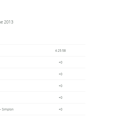
ne 2013
4:25:58
+0
+0
+0
+0
- Simplon
+0