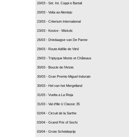
20/03 - Set. Int. Coppi e Bartali
20/03 - Volta ao Alentejo
23/03 - Criterium International
23/03 - Kosice - Miskolc
26/03 - Driedaagse van De Panne
29/03 - Route Adélie de Vitré
29/03 - Triptyque Monts et Châteaux
30/03 - Boucle de l'Artois
30/03 - Gran Premio Miguel Indurain
30/03 - Hel van het Mergelland
31/03 - Vuelta a La Rioja
31/03 - Val d'Ille U Classic 35
02/04 - Circuit de la Sarthe
03/04 - Grand Prix of Sochi
03/04 - Grote Scheldeprijs