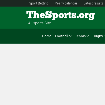
Sport Betting
Yearly calendar
Latest results
TheSports.org
All sports Site
Home
Football
Tennis
Rugby