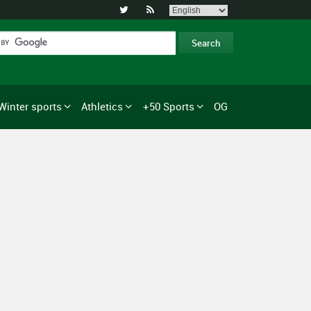


Winter sports
Athletics
+50 Sports
OG