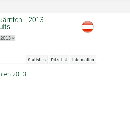
kärnten - 2013 -
ults
Statistics
Prize list
Information
nten 2013