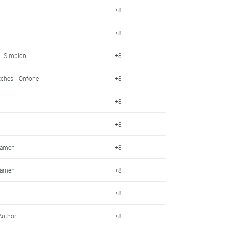
+8
+8
- Simplon
+8
tches - Onfone
+8
+8
+8
Kamen
+8
Kamen
+8
+8
Author
+8