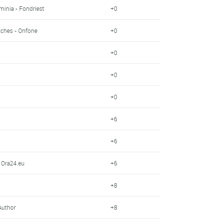
minia - Fondriest
+0
tches - Onfone
+0
+0
+0
+0
+6
+6
- Ora24.eu
+6
+8
Author
+8