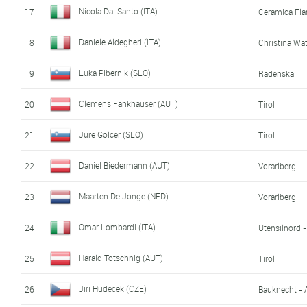
Nicola Dal Santo (ITA)
17
Ceramica Fla
Daniele Aldegheri (ITA)
18
Christina Wa
Luka Pibernik (SLO)
19
Radenska
Clemens Fankhauser (AUT)
20
Tirol
Jure Golcer (SLO)
21
Tirol
Daniel Biedermann (AUT)
22
Vorarlberg
Maarten De Jonge (NED)
23
Vorarlberg
Omar Lombardi (ITA)
24
Utensilnord 
Harald Totschnig (AUT)
25
Tirol
Jiri Hudecek (CZE)
26
Bauknecht - 