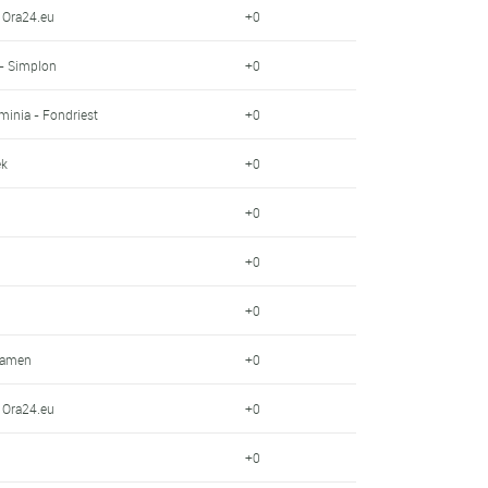
- Ora24.eu
+0
- Simplon
+0
minia - Fondriest
+0
ek
+0
+0
+0
+0
Kamen
+0
- Ora24.eu
+0
+0