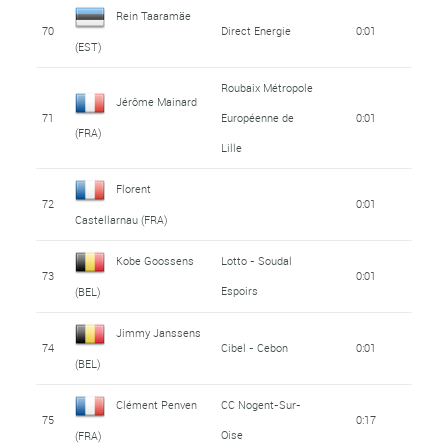
Rein Taaramäe
70
Direct Energie
0:01
(EST)
Roubaix Métropole
Jérôme Mainard
71
Européenne de
0:01
(FRA)
Lille
Florent
72
0:01
Castellarnau (FRA)
Kobe Goossens
Lotto - Soudal
73
0:01
Espoirs
(BEL)
Jimmy Janssens
74
Cibel - Cebon
0:01
(BEL)
Clément Penven
CC Nogent-Sur-
75
0:17
Oise
(FRA)