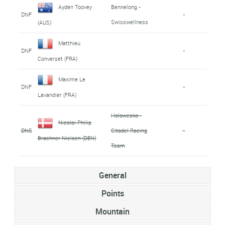
Ayden Toovey
Bennelong -
DNF
-
Swisswellness
(AUS)
Matthieu
DNF
-
Converset (FRA)
Maxime Le
DNF
-
Lavandier (FRA)
Holowesko -
Nicolai Philip
DNS
Citadel Racing
-
Brøchner Nielsen (DEN)
Team
General
Points
Mountain