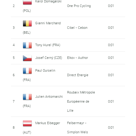
Karol Domagalski
2
One Pro Cycling
0:01
(POL)
Gianni Marchand
3
Cibel - Cebon
0:01
(BEL)
4
Tony Hurel (FRA)
0:01
5
Josef Cerný (CZE)
Elkov - Author
0:01
Paul Ourselin
6
Direct Energie
0:01
(FRA)
Roubaix Métropole
Julien Antomarchi
7
Européenne de
0:01
(FRA)
Lille
Markus Eibegger
Felbermayr -
8
0:01
Simplon Wels
(AUT)