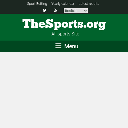
Sport Betting
Yearly calendar
Latest results


TheSports.org
All sports Site
Menu