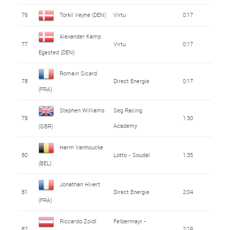
76
Torkil Veyhe (DEN)
Virtu
0:17
Alexander Kamp
77
Virtu
0:17
Egested (DEN)
Romain Sicard
78
Direct Energie
0:17
(FRA)
Stephen Williams
Seg Racing
79
1:30
Academy
(GBR)
Harm Vanhoucke
80
Lotto - Soudal
1:35
(BEL)
Jonathan Hivert
81
Direct Energie
2:04
(FRA)
Riccardo Zoidl
Felbermayr -
82
2:19