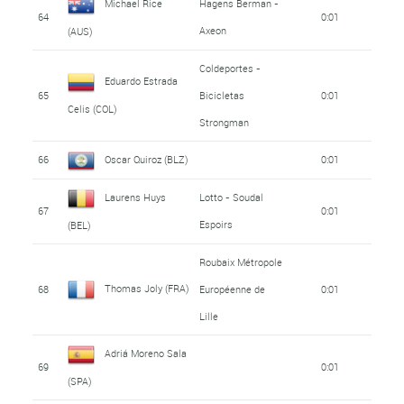
Michael Rice
Hagens Berman -
64
0:01
Axeon
(AUS)
Coldeportes -
Eduardo Estrada
65
Bicicletas
0:01
Celis (COL)
Strongman
66
Oscar Quiroz (BLZ)
0:01
Laurens Huys
Lotto - Soudal
67
0:01
Espoirs
(BEL)
Roubaix Métropole
Thomas Joly (FRA)
68
Européenne de
0:01
Lille
Adriá Moreno Sala
69
0:01
(SPA)