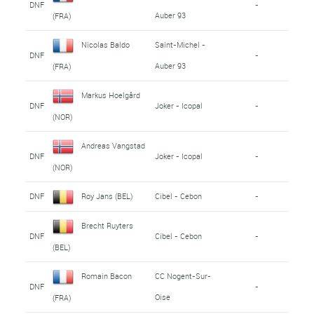
DNF
-
Auber 93
(FRA)
Nicolas Baldo
Saint-Michel -
DNF
-
Auber 93
(FRA)
Markus Hoelgård
DNF
Joker - Icopal
-
(NOR)
Andreas Vangstad
DNF
Joker - Icopal
-
(NOR)
DNF
Roy Jans (BEL)
Cibel - Cebon
-
Brecht Ruyters
DNF
Cibel - Cebon
-
(BEL)
Romain Bacon
CC Nogent-Sur-
DNF
-
Oise
(FRA)