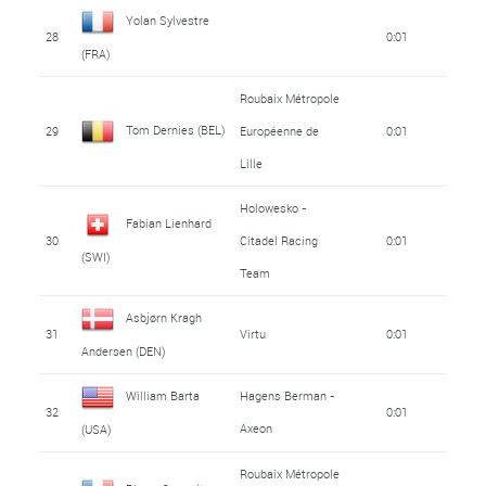
Yolan Sylvestre
28
0:01
(FRA)
Roubaix Métropole
Tom Dernies (BEL)
29
Européenne de
0:01
Lille
Holowesko -
Fabian Lienhard
30
Citadel Racing
0:01
(SWI)
Team
Asbjørn Kragh
31
Virtu
0:01
Andersen (DEN)
William Barta
Hagens Berman -
32
0:01
Axeon
(USA)
Roubaix Métropole