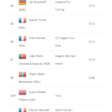
Jan Brockhoff
Leopard Pro
94
13:14
Cycling
(GER)
Steven Tronet
95
13:14
(FRA)
Théo Nonnez
CC Nogent-Sur-
96
13:14
Oise
(FRA)
João Pedro
Hagens Berman -
97
13:14
Axeon
Almeida Gonçalves (POR)
Tegsh-Bayar
98
14:08
Batsaikhan (MGL)
Audun Brekke
DNF
Virtu
-
Fløtten (NOR)
Flavien Maurelet
Saint-Michel -