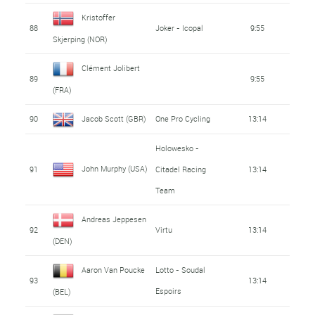
Kristoffer
88
Joker - Icopal
9:55
Skjerping (NOR)
Clément Jolibert
89
9:55
(FRA)
90
Jacob Scott (GBR)
One Pro Cycling
13:14
Holowesko -
John Murphy (USA)
91
Citadel Racing
13:14
Team
Andreas Jeppesen
92
Virtu
13:14
(DEN)
Aaron Van Poucke
Lotto - Soudal
93
13:14
Espoirs
(BEL)