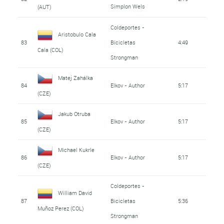
Simplon Wels
(AUT)
Coldeportes -
Aristobulo Cala
83
Bicicletas
4:49
Cala (COL)
Strongman
Matej Zahálka
84
Elkov - Author
5:17
(CZE)
Jakub Otruba
85
Elkov - Author
5:17
(CZE)
Michael Kukrle
86
Elkov - Author
5:17
(CZE)
Coldeportes -
William David
87
Bicicletas
5:36
Muñoz Perez (COL)
Strongman