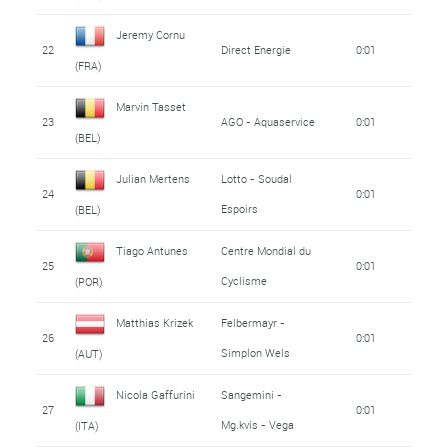
Jeremy Cornu
22
Direct Energie
0:01
(FRA)
Marvin Tasset
23
AGO - Aquaservice
0:01
(BEL)
Julian Mertens
Lotto - Soudal
24
0:01
Espoirs
(BEL)
Tiago Antunes
Centre Mondial du
25
0:01
Cyclisme
(POR)
Matthias Krizek
Felbermayr -
26
0:01
Simplon Wels
(AUT)
Nicola Gaffurini
Sangemini -
27
0:01
Mg.kvis - Vega
(ITA)