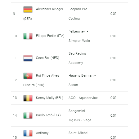
Alexander Krieger
Leopard Pro
9
0:01
Cycling
(GER)
Felbermayr -
Filippo Fortin (ITA)
10
0:01
Simplon Wels
Seg Racing
Cees Bol (NED)
11
0:01
Academy
Rui Filipe Alves
Hagens Berman -
12
0:01
Axeon
Oliveira (POR)
13
Kenny Molly (BEL)
AGO - Aquaservice
0:01
Sangemini -
Paolo Totò (ITA)
14
0:01
Mg.kvis - Vega
Anthony
Saint-Michel -
15
0:01