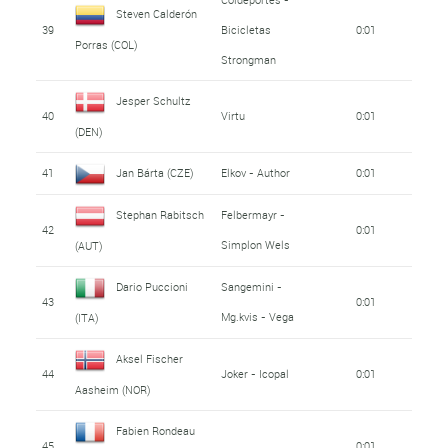
Steven Calderón
39
Bicicletas
0:01
Porras (COL)
Strongman
Jesper Schultz
40
Virtu
0:01
(DEN)
41
Jan Bárta (CZE)
Elkov - Author
0:01
Stephan Rabitsch
Felbermayr -
42
0:01
Simplon Wels
(AUT)
Dario Puccioni
Sangemini -
43
0:01
Mg.kvis - Vega
(ITA)
Aksel Fischer
44
Joker - Icopal
0:01
Aasheim (NOR)
Fabien Rondeau
45
0:01