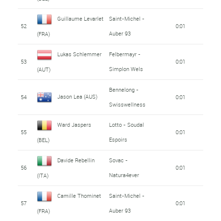
Guillaume Levarlet
Saint-Michel -
52
0:01
Auber 93
(FRA)
Lukas Schlemmer
Felbermayr -
53
0:01
Simplon Wels
(AUT)
Bennelong -
Jason Lea (AUS)
54
0:01
Swisswellness
Ward Jaspers
Lotto - Soudal
55
0:01
Espoirs
(BEL)
Davide Rebellin
Sovac -
56
0:01
Natura4ever
(ITA)
Camille Thominet
Saint-Michel -
57
0:01
Auber 93
(FRA)