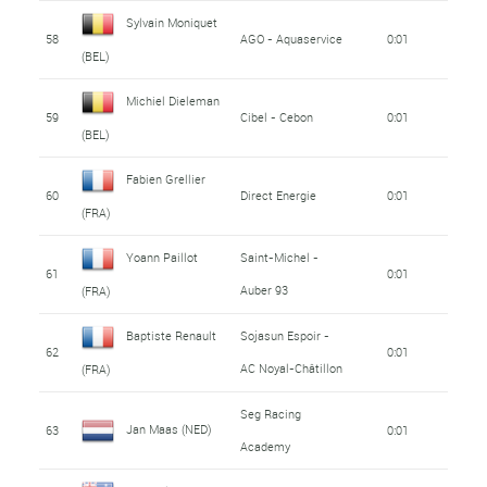
Sylvain Moniquet
58
AGO - Aquaservice
0:01
(BEL)
Michiel Dieleman
59
Cibel - Cebon
0:01
(BEL)
Fabien Grellier
60
Direct Energie
0:01
(FRA)
Yoann Paillot
Saint-Michel -
61
0:01
Auber 93
(FRA)
Baptiste Renault
Sojasun Espoir -
62
0:01
AC Noyal-Châtillon
(FRA)
Seg Racing
Jan Maas (NED)
63
0:01
Academy