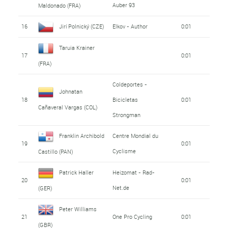
Auber 93
Maldonado (FRA)
16
Jirí Polnický (CZE)
Elkov - Author
0:01
Taruia Krainer
17
0:01
(FRA)
Coldeportes -
Johnatan
18
Bicicletas
0:01
Cañaveral Vargas (COL)
Strongman
Franklin Archibold
Centre Mondial du
19
0:01
Cyclisme
Castillo (PAN)
Patrick Haller
Heizomat - Rad-
20
0:01
Net.de
(GER)
Peter Williams
21
One Pro Cycling
0:01
(GBR)