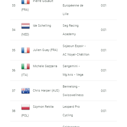
Pierre Gouault
33
Européenne de
0:01
(FRA)
Lille
Ide Schelling
Seg Racing
34
0:01
Academy
(NED)
Sojasun Espoir -
Julien Guay (FRA)
35
0:01
AC Noyal-Châtillon
Michele Gazzarra
Sangemini -
36
0:01
Mg.kvis - Vega
(ITA)
Bennelong -
Chris Harper (AUS)
37
0:01
Swisswellness
Szymon Rekita
Leopard Pro
38
0:01
Cycling
(POL)
Coldeportes -