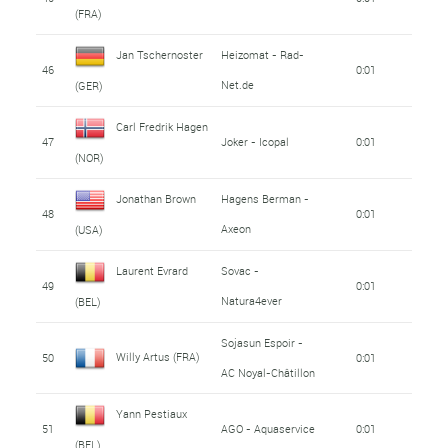
(FRA)
Jan Tschernoster
Heizomat - Rad-
46
0:01
Net.de
(GER)
Carl Fredrik Hagen
47
Joker - Icopal
0:01
(NOR)
Jonathan Brown
Hagens Berman -
48
0:01
Axeon
(USA)
Laurent Evrard
Sovac -
49
0:01
Natura4ever
(BEL)
Sojasun Espoir -
Willy Artus (FRA)
50
0:01
AC Noyal-Châtillon
Yann Pestiaux
51
AGO - Aquaservice
0:01
(BEL)