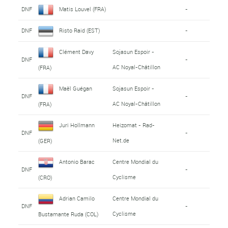
DNF
Matis Louvel (FRA)
-
DNF
Risto Raid (EST)
-
Clément Davy
Sojasun Espoir -
DNF
-
AC Noyal-Châtillon
(FRA)
Maël Guégan
Sojasun Espoir -
DNF
-
AC Noyal-Châtillon
(FRA)
Juri Hollmann
Heizomat - Rad-
DNF
-
Net.de
(GER)
Antonio Barac
Centre Mondial du
DNF
-
Cyclisme
(CRO)
Adrian Camilo
Centre Mondial du
DNF
-
Cyclisme
Bustamante Ruda (COL)