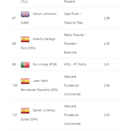
Faizanè
(ITA)
Calum Johnston
Caja Rural -
97
2:38
Seguros Rga
(GBR)
Radio Popular -
Alberto Gallego
98
Paredes -
2:40
Ruiz (SPA)
Boavista
99
Rui Vinhas (POR)
W52 - FC Porto
2:41
Manuela
Joan Martí
100
Fundación
2:46
Bennassar Rosselló (SPA)
Continental
Manuela
Daniel Jiménez
101
Fundación
2:50
Duran (SPA)
Continental