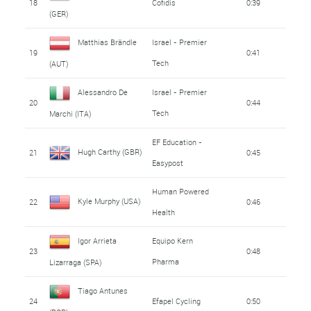
18
Cofidis
0:39
(GER)
Matthias Brändle
Israel - Premier
19
0:41
Tech
(AUT)
Alessandro De
Israel - Premier
20
0:44
Tech
Marchi (ITA)
EF Education -
Hugh Carthy (GBR)
21
0:45
Easypost
Human Powered
Kyle Murphy (USA)
22
0:46
Health
Igor Arrieta
Equipo Kern
23
0:48
Pharma
Lizarraga (SPA)
Tiago Antunes
24
Efapel Cycling
0:50