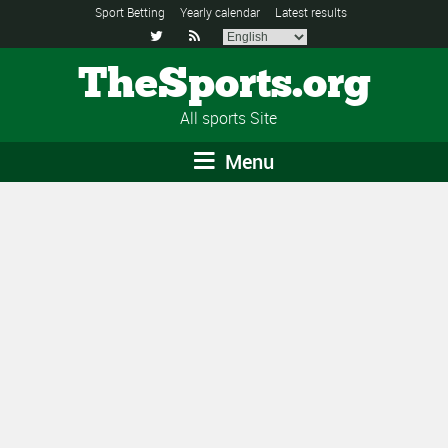
Sport Betting
Yearly calendar
Latest results


TheSports.org
All sports Site
Menu