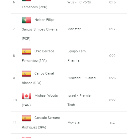
6
W52 - FC Porto
0:16
Fernandes (POR)
Nelson Filipe
7
Movistar
0:17
Santos Simoes Oliveira
(POR)
Urko Berrade
Equipo Kern
8
0:22
Pharma
Fernandez (SPA)
Carlos Canal
9
Euskaltel - Euskadi
0:26
Blanco (SPA)
Michael Woods
Israel - Premier
10
0:27
Tech
(CAN)
Gonzalo Serrano
11
Movistar
s.t.
Rodriguez (SPA)