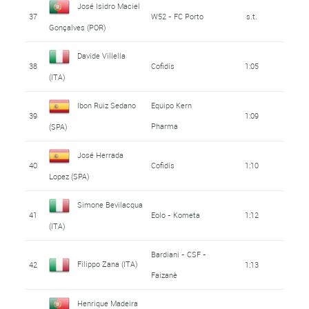
José Isidro Maciel
37
W52 - FC Porto
s.t.
Gonçalves (POR)
Davide Villella
38
Cofidis
1:05
(ITA)
Ibon Ruiz Sedano
Equipo Kern
39
1:09
Pharma
(SPA)
José Herrada
40
Cofidis
1:10
Lopez (SPA)
Simone Bevilacqua
41
Eolo - Kometa
1:12
(ITA)
Bardiani - CSF -
Filippo Zana (ITA)
42
1:13
Faizanè
Henrique Madeira