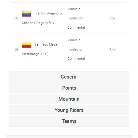
Manuela
Franklín Alejandro
108
Fundación
3:57
Chacón Ortega (VEN)
Continental
Manuela
Santiago Mesa
109
Fundación
4:47
Pietralunga (COL)
Continental
General
Points
Mountain
Young Riders
Teams