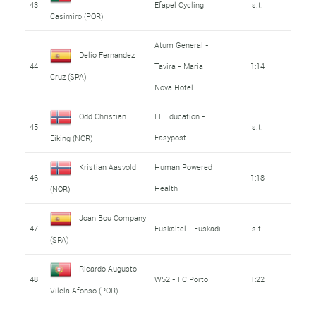
43
Efapel Cycling
s.t.
Casimiro (POR)
Atum General -
Delio Fernandez
44
Tavira - Maria
1:14
Cruz (SPA)
Nova Hotel
Odd Christian
EF Education -
45
s.t.
Easypost
Eiking (NOR)
Kristian Aasvold
Human Powered
46
1:18
Health
(NOR)
Joan Bou Company
47
Euskaltel - Euskadi
s.t.
(SPA)
Ricardo Augusto
48
W52 - FC Porto
1:22
Vilela Afonso (POR)