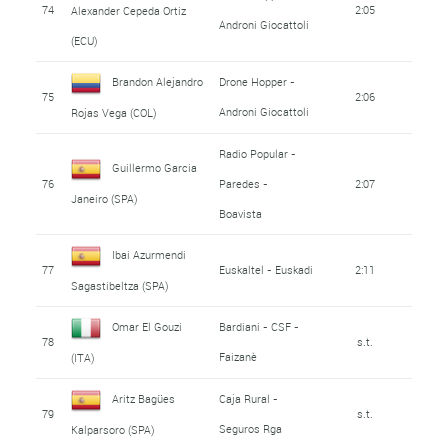
74
2:05
Alexander Cepeda Ortiz
Androni Giocattoli
(ECU)
Brandon Alejandro
Drone Hopper -
75
2:06
Androni Giocattoli
Rojas Vega (COL)
Radio Popular -
Guillermo Garcia
76
Paredes -
2:07
Janeiro (SPA)
Boavista
Ibai Azurmendi
77
Euskaltel - Euskadi
2:11
Sagastibeltza (SPA)
Omar El Gouzi
Bardiani - CSF -
78
s.t.
Faizanè
(ITA)
Aritz Bagües
Caja Rural -
79
s.t.
Seguros Rga
Kalparsoro (SPA)