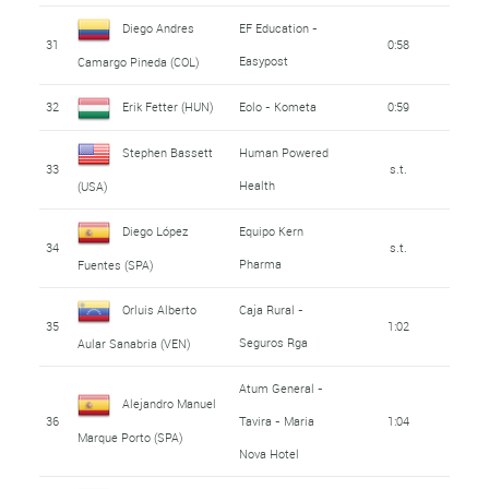
Diego Andres
EF Education -
31
0:58
Easypost
Camargo Pineda (COL)
32
Erik Fetter (HUN)
Eolo - Kometa
0:59
Stephen Bassett
Human Powered
33
s.t.
Health
(USA)
Diego López
Equipo Kern
34
s.t.
Pharma
Fuentes (SPA)
Orluis Alberto
Caja Rural -
35
1:02
Seguros Rga
Aular Sanabria (VEN)
Atum General -
Alejandro Manuel
36
Tavira - Maria
1:04
Marque Porto (SPA)
Nova Hotel