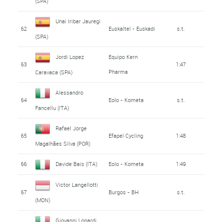
(SPA)
Unai Iribar Jauregi
62
Euskaltel - Euskadi
s.t.
(SPA)
Jordi Lopez
Equipo Kern
63
1:47
Pharma
Caravaca (SPA)
Alessandro
64
Eolo - Kometa
s.t.
Fancellu (ITA)
Rafael Jorge
65
Efapel Cycling
1:48
Magalhães Silva (POR)
66
Davide Bais (ITA)
Eolo - Kometa
1:49
Victor Langellotti
67
Burgos - BH
s.t.
(MON)
Giovanni Lonardi