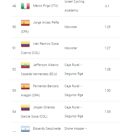
Israel Cycling
Marco Frigo (ITA)
49
s.t.
Academy
Jorge Arcas Peña
50
Movistar
1:25
(SPA)
Iván Ramiro Sosa
51
Movistar
1:27
Cuervo (COL)
Jefferson Albeiro
Caja Rural -
52
1:28
Seguros Rga
Cepeda Hernandez (ECU)
Fernando Barcelo
Caja Rural -
53
1:30
Seguros Rga
Aragón (SPA)
Jhojan Orlando
Caja Rural -
54
1:33
Seguros Rga
García Sosa (COL)
Eduardo Sepúlveda
Drone Hopper -