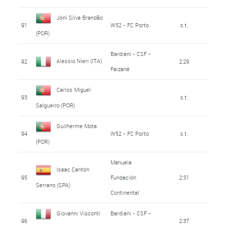
Jóni Silva Brandão
91
W52 - FC Porto
s.t.
(POR)
Bardiani - CSF -
Alessio Nieri (ITA)
92
2:29
Faizanè
Carlos Miguel
93
s.t.
Salgueiro (POR)
Guilherme Mota
94
W52 - FC Porto
s.t.
(POR)
Manuela
Isaac Cantón
95
Fundación
2:31
Serrano (SPA)
Continental
Giovanni Visconti
Bardiani - CSF -
96
2:37