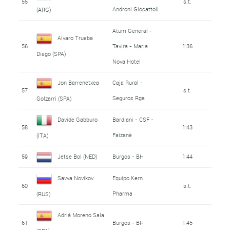
55
s.t.
Androni Giocattoli
(ARG)
Atum General -
Alvaro Trueba
56
Tavira - Maria
1:36
Diego (SPA)
Nova Hotel
Jon Barrenetxea
Caja Rural -
57
s.t.
Seguros Rga
Golzarri (SPA)
Davide Gabburo
Bardiani - CSF -
58
1:43
Faizanè
(ITA)
59
Jetse Bol (NED)
Burgos - BH
1:44
Savva Novikov
Equipo Kern
60
s.t.
Pharma
(RUS)
Adriá Moreno Sala
61
Burgos - BH
1:45