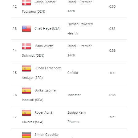
Jakob Diemer
Israel - Premier
12
0:30
Tech
Fuglsang (DEN)
Human Powered
Chad Haga (USA)
13
0:31
Health
Mads Würtz
Israel - Premier
14
0:36
Tech
Schmidt (DEN)
Rubén Fernández
15
Cofidis
s.t.
Andújar (SPA)
Gorka Izagirre
16
Movistar
0:38
Insausti (SPA)
Roger Adriá
Equipo Kern
17
s.t.
Pharma
Oliveras (SPA)
Simon Geschke