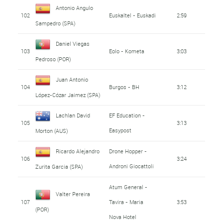
Antonio Angulo
102
Euskaltel - Euskadi
2:59
Sampedro (SPA)
Daniel Viegas
103
Eolo - Kometa
3:03
Pedroso (POR)
Juan Antonio
104
Burgos - BH
3:12
López-Cózar Jaimez (SPA)
Lachlan David
EF Education -
105
3:13
Easypost
Morton (AUS)
Ricardo Alejandro
Drone Hopper -
106
3:24
Androni Giocattoli
Zurita Garcia (SPA)
Atum General -
Valter Pereira
107
Tavira - Maria
3:53
(POR)
Nova Hotel