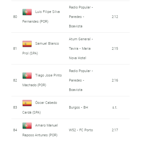
Radio Popular -
Luis Filipe Silva
80
Paredes -
2:12
Fernandes (POR)
Boavista
Atum General -
Samuel Blanco
81
Tavira - Maria
2:15
Prol (SPA)
Nova Hotel
Radio Popular -
Tiago Jose Pinto
82
Paredes -
2:16
Machado (POR)
Boavista
Óscar Cabedo
83
Burgos - BH
s.t.
Cardá (SPA)
Amaro Manuel
84
W52 - FC Porto
2:17
Raposo Antunes (POR)