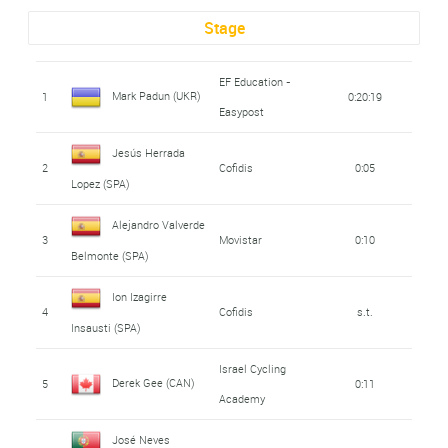
Stage
EF Education -
Mark Padun (UKR)
1
0:20:19
Easypost
Jesús Herrada
2
Cofidis
0:05
Lopez (SPA)
Alejandro Valverde
3
Movistar
0:10
Belmonte (SPA)
Ion Izagirre
4
Cofidis
s.t.
Insausti (SPA)
Israel Cycling
Derek Gee (CAN)
5
0:11
Academy
José Neves