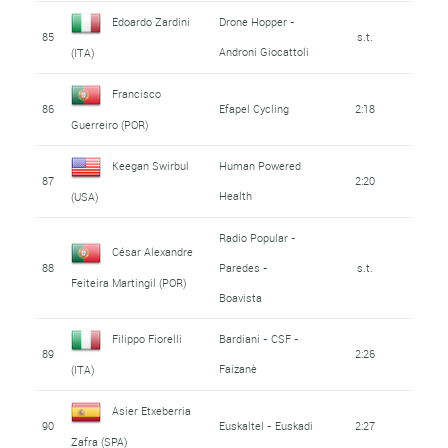
Edoardo Zardini
Drone Hopper -
85
s.t.
Androni Giocattoli
(ITA)
Francisco
86
Efapel Cycling
2:18
Guerreiro (POR)
Keegan Swirbul
Human Powered
87
2:20
Health
(USA)
Radio Popular -
César Alexandre
88
Paredes -
s.t.
Feiteira Martingil (POR)
Boavista
Filippo Fiorelli
Bardiani - CSF -
89
2:26
Faizanè
(ITA)
Asier Etxeberria
90
Euskaltel - Euskadi
2:27
Zafra (SPA)