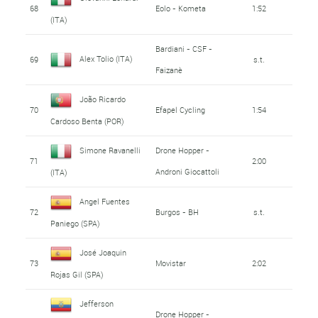
68
Eolo - Kometa
1:52
(ITA)
Bardiani - CSF -
Alex Tolio (ITA)
69
s.t.
Faizanè
João Ricardo
70
Efapel Cycling
1:54
Cardoso Benta (POR)
Simone Ravanelli
Drone Hopper -
71
2:00
Androni Giocattoli
(ITA)
Angel Fuentes
72
Burgos - BH
s.t.
Paniego (SPA)
José Joaquin
73
Movistar
2:02
Rojas Gil (SPA)
Jefferson
Drone Hopper -