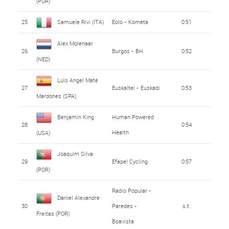
(POR)
25
Samuele Rivi (ITA)
Eolo - Kometa
0:51
Alex Molenaar
26
Burgos - BH
0:52
(NED)
Luis Angel Maté
27
Euskaltel - Euskadi
0:53
Mardones (SPA)
Benjamin King
Human Powered
28
0:54
Health
(USA)
Joaquim Silva
29
Efapel Cycling
0:57
(POR)
Radio Popular -
Daniel Alexandre
30
Paredes -
s.t.
Freitas (POR)
Boavista