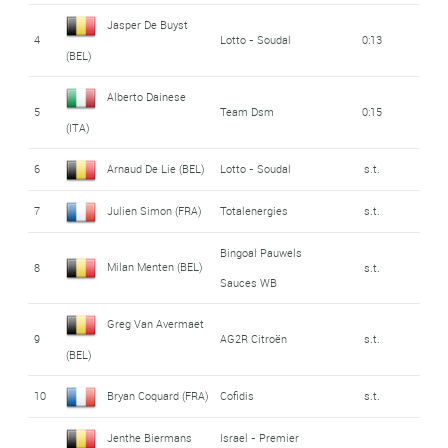
Jasper De Buyst
4
Lotto - Soudal
0:13
(BEL)
Alberto Dainese
5
Team Dsm
0:15
(ITA)
6
Arnaud De Lie (BEL)
Lotto - Soudal
s.t.
7
Julien Simon (FRA)
Totalenergies
s.t.
Bingoal Pauwels
Milan Menten (BEL)
8
s.t.
Sauces WB
Greg Van Avermaet
9
AG2R Citroën
s.t.
(BEL)
10
Bryan Coquard (FRA)
Cofidis
s.t.
Jenthe Biermans
Israel - Premier