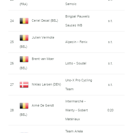
Samsic
(FRA)
Bingoal Pauwels
Ceriel Desal (BEL)
24
s.t.
Sauces WB
Julien Vermote
25
Alpecin - Fenix
s.t.
(BEL)
Brent van Moer
26
Lotto - Soudal
s.t.
(BEL)
Uno-X Pro Cycling
Niklas Larsen (DEN)
27
s.t.
Team
Intermarché -
Aimé De Gendt
28
Wanty - Gobert
0:20
(BEL)
Matériaux
Team Arkéa