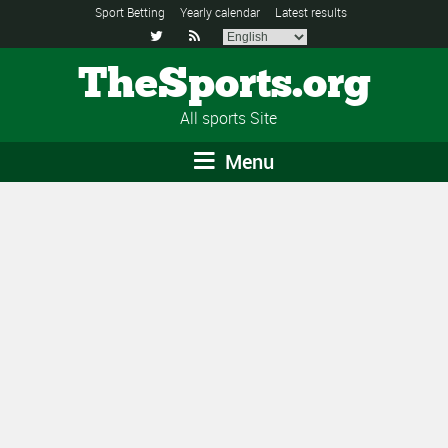
Sport Betting
Yearly calendar
Latest results


TheSports.org
All sports Site
Menu