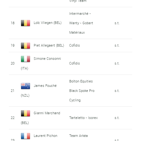
Vinyl Team
Intermarché -
Loïc Vliegen (BEL)
18
Wanty - Gobert
s.t.
Matériaux
19
Piet Allegaert (BEL)
Cofidis
s.t.
Simone Consonni
20
Cofidis
s.t.
(ITA)
Bolton Equities
James Fouché
21
Black Spoke Pro
s.t.
(NZL)
Cycling
Gianni Marchand
22
Tarteletto - Isorex
s.t.
(BEL)
Laurent Pichon
Team Arkéa
23
s.t.