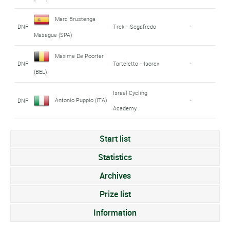
Marc Brustenga
DNF
Trek - Segafredo
-
Masague (SPA)
Maxime De Poorter
DNF
Tarteletto - Isorex
-
(BEL)
Israel Cycling
Antonio Puppio (ITA)
DNF
-
Academy
Start list
Statistics
Archives
Prize list
Information