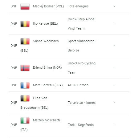
DNF
Maciej Bodnar (POL)
Totalenergies
-
Quick-Step Alpha
Iljo Keisse (BEL)
DNF
-
Vinyl Team
Sasha Weemaes
Sport Vlaanderen -
DNF
-
Baloise
(BEL)
Uno-X Pro Cycling
Erlend Blikra (NOR)
DNF
-
Team
DNF
Marc Sarreau (FRA)
AG2R Citroën
-
Elias Van
DNF
Tarteletto - Isorex
-
Breussegem (BEL)
Matteo Moschetti
DNF
Trek - Segafredo
-
(ITA)