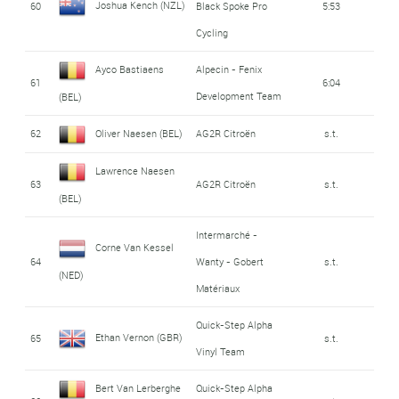
Joshua Kench (NZL)
60
Black Spoke Pro
5:53
Cycling
Ayco Bastiaens
Alpecin - Fenix
61
6:04
Development Team
(BEL)
62
Oliver Naesen (BEL)
AG2R Citroën
s.t.
Lawrence Naesen
63
AG2R Citroën
s.t.
(BEL)
Intermarché -
Corne Van Kessel
64
Wanty - Gobert
s.t.
(NED)
Matériaux
Quick-Step Alpha
Ethan Vernon (GBR)
65
s.t.
Vinyl Team
Bert Van Lerberghe
Quick-Step Alpha