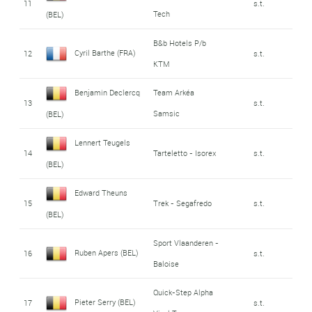
11
s.t.
Tech
(BEL)
B&b Hotels P/b
Cyril Barthe (FRA)
12
s.t.
KTM
Benjamin Declercq
Team Arkéa
13
s.t.
Samsic
(BEL)
Lennert Teugels
14
Tarteletto - Isorex
s.t.
(BEL)
Edward Theuns
15
Trek - Segafredo
s.t.
(BEL)
Sport Vlaanderen -
Ruben Apers (BEL)
16
s.t.
Baloise
Quick-Step Alpha
Pieter Serry (BEL)
17
s.t.