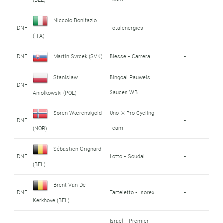
Niccolo Bonifazio
DNF
Totalenergies
-
(ITA)
DNF
Martin Svrcek (SVK)
Biesse - Carrera
-
Stanislaw
Bingoal Pauwels
DNF
-
Sauces WB
Aniolkowski (POL)
Søren Wærenskjold
Uno-X Pro Cycling
DNF
-
Team
(NOR)
Sébastien Grignard
DNF
Lotto - Soudal
-
(BEL)
Brent Van De
DNF
Tarteletto - Isorex
-
Kerkhove (BEL)
Israel - Premier