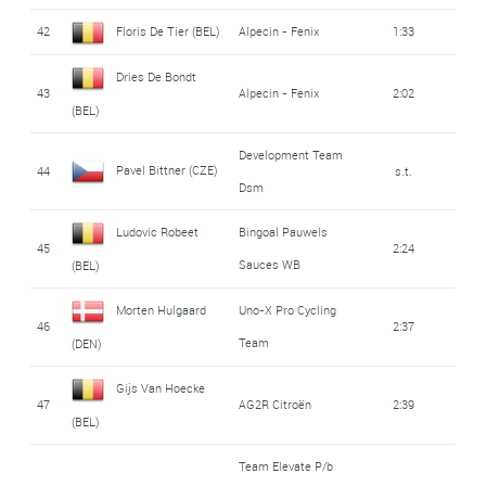
42
Floris De Tier (BEL)
Alpecin - Fenix
1:33
Dries De Bondt
43
Alpecin - Fenix
2:02
(BEL)
Development Team
Pavel Bittner (CZE)
44
s.t.
Dsm
Ludovic Robeet
Bingoal Pauwels
45
2:24
Sauces WB
(BEL)
Morten Hulgaard
Uno-X Pro Cycling
46
2:37
Team
(DEN)
Gijs Van Hoecke
47
AG2R Citroën
2:39
(BEL)
Team Elevate P/b