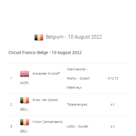
Belgium - 10 August 2022
Circuit Franco-Belge - 10 August 2022
Intermarché -
Alexander Kristoff
1
Wanty - Gobert
4:12:13
(NOR)
Matériaux
Dries Van Gestel
2
Totalenergies
s.t.
(BEL)
Victor Campenaerts
3
Lotto - Soudal
s.t.
(BEL)