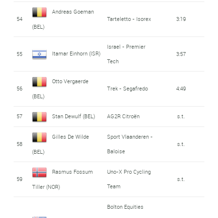
Andreas Goeman
54
Tarteletto - Isorex
3:19
(BEL)
Israel - Premier
Itamar Einhorn (ISR)
55
3:57
Tech
Otto Vergaerde
56
Trek - Segafredo
4:49
(BEL)
57
Stan Dewulf (BEL)
AG2R Citroën
s.t.
Gilles De Wilde
Sport Vlaanderen -
58
s.t.
Baloise
(BEL)
Rasmus Fossum
Uno-X Pro Cycling
59
s.t.
Team
Tiller (NOR)
Bolton Equities