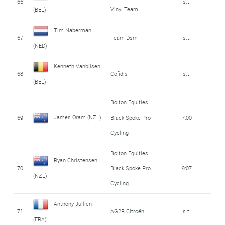
66
s.t.
Vinyl Team
(BEL)
Tim Naberman
67
Team Dsm
s.t.
(NED)
Kenneth Vanbilsen
68
Cofidis
s.t.
(BEL)
Bolton Equities
James Oram (NZL)
69
Black Spoke Pro
7:00
Cycling
Bolton Equities
Ryan Christensen
70
Black Spoke Pro
9:07
(NZL)
Cycling
Anthony Jullien
71
AG2R Citroën
s.t.
(FRA)