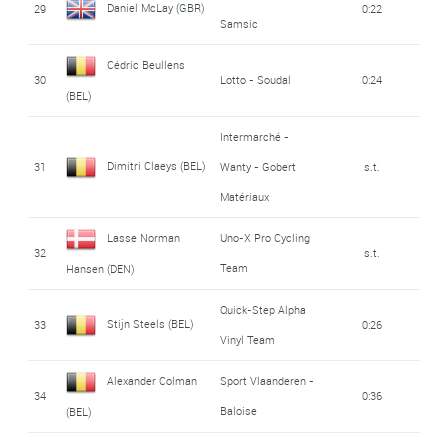
Daniel McLay (GBR)
29
0:22
Samsic
Cédric Beullens
30
Lotto - Soudal
0:24
(BEL)
Intermarché -
Dimitri Claeys (BEL)
31
Wanty - Gobert
s.t.
Matériaux
Lasse Norman
Uno-X Pro Cycling
32
s.t.
Team
Hansen (DEN)
Quick-Step Alpha
Stijn Steels (BEL)
33
0:26
Vinyl Team
Alexander Colman
Sport Vlaanderen -
34
0:36
Baloise
(BEL)