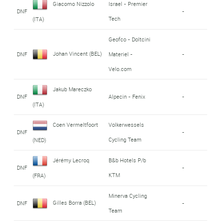
Giacomo Nizzolo
Israel - Premier
DNF
-
Tech
(ITA)
Geofco - Doltcini
Johan Vincent (BEL)
DNF
Materiel -
-
Velo.com
Jakub Mareczko
DNF
Alpecin - Fenix
-
(ITA)
Coen Vermeltfoort
Volkerwessels
DNF
-
Cycling Team
(NED)
Jérémy Lecroq
B&b Hotels P/b
DNF
-
KTM
(FRA)
Minerva Cycling
Gilles Borra (BEL)
DNF
-
Team