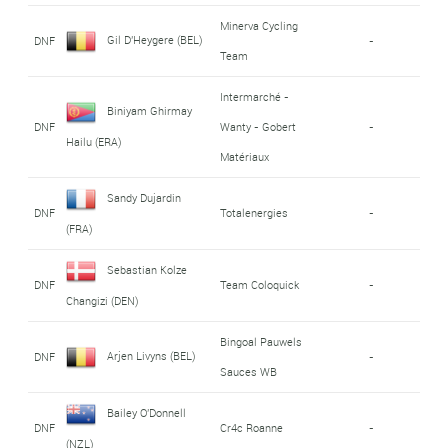
Minerva Cycling
Gil D'Heygere (BEL)
DNF
-
Team
Intermarché -
Biniyam Ghirmay
DNF
Wanty - Gobert
-
Hailu (ERA)
Matériaux
Sandy Dujardin
DNF
Totalenergies
-
(FRA)
Sebastian Kolze
DNF
Team Coloquick
-
Changizi (DEN)
Bingoal Pauwels
Arjen Livyns (BEL)
DNF
-
Sauces WB
Bailey O'Donnell
DNF
Cr4c Roanne
-
(NZL)