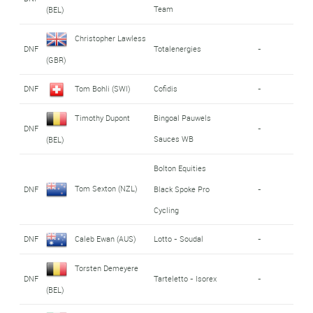
Team
(BEL)
Christopher Lawless
DNF
Totalenergies
-
(GBR)
DNF
Tom Bohli (SWI)
Cofidis
-
Timothy Dupont
Bingoal Pauwels
DNF
-
Sauces WB
(BEL)
Bolton Equities
Tom Sexton (NZL)
DNF
Black Spoke Pro
-
Cycling
DNF
Caleb Ewan (AUS)
Lotto - Soudal
-
Torsten Demeyere
DNF
Tarteletto - Isorex
-
(BEL)