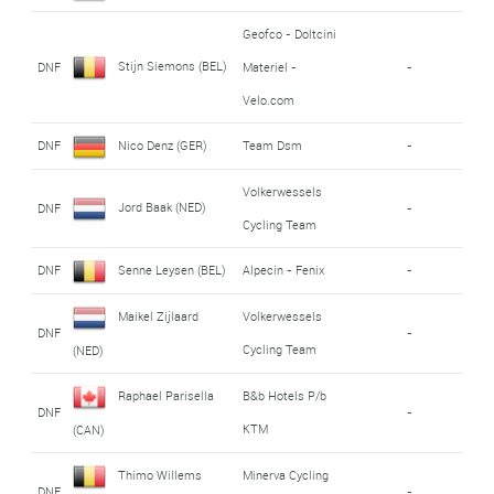
Geofco - Doltcini
Stijn Siemons (BEL)
DNF
Materiel -
-
Velo.com
DNF
Nico Denz (GER)
Team Dsm
-
Volkerwessels
Jord Baak (NED)
DNF
-
Cycling Team
DNF
Senne Leysen (BEL)
Alpecin - Fenix
-
Maikel Zijlaard
Volkerwessels
DNF
-
Cycling Team
(NED)
Raphael Parisella
B&b Hotels P/b
DNF
-
KTM
(CAN)
Thimo Willems
Minerva Cycling
DNF
-