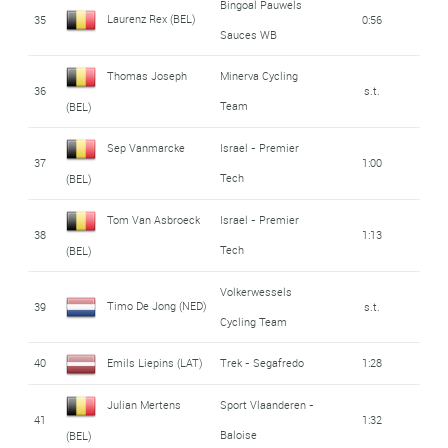
Bingoal Pauwels
Laurenz Rex (BEL)
35
0:56
Sauces WB
Thomas Joseph
Minerva Cycling
36
s.t.
Team
(BEL)
Sep Vanmarcke
Israel - Premier
37
1:00
Tech
(BEL)
Tom Van Asbroeck
Israel - Premier
38
1:13
Tech
(BEL)
Volkerwessels
Timo De Jong (NED)
39
s.t.
Cycling Team
40
Emils Liepins (LAT)
Trek - Segafredo
1:28
Julian Mertens
Sport Vlaanderen -
41
1:32
Baloise
(BEL)