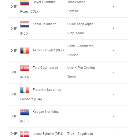
Dayer Quintana
Team Arkéa
DNF
-
Samsic
Rojas (COL)
Fabio Jakobsen
Quick-Step Alpha
DNF
-
Vinyl Team
(NED)
Sport Vlaanderen -
Aaron Verwilst (BEL)
DNF
-
Baloise
Tord Gudmestad
Uno-X Pro Cycling
DNF
-
Team
(NOR)
Florentin Lecamus
DNF
-
Lambert (FRA)
Keegan Hornblow
DNF
-
(NZL)
DNF
Jakob Egholm (DEN)
Trek - Segafredo
-