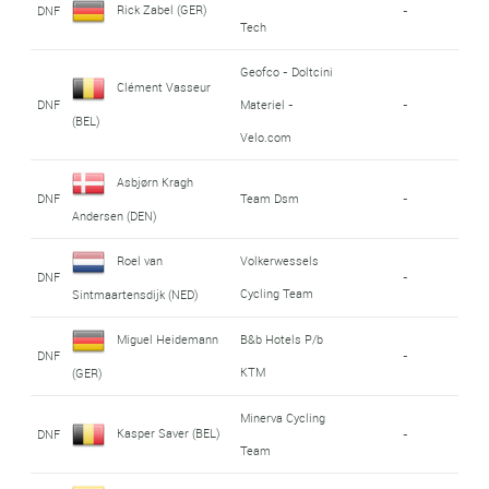
Rick Zabel (GER)
DNF
-
Tech
Geofco - Doltcini
Clément Vasseur
DNF
Materiel -
-
(BEL)
Velo.com
Asbjørn Kragh
DNF
Team Dsm
-
Andersen (DEN)
Roel van
Volkerwessels
DNF
-
Cycling Team
Sintmaartensdijk (NED)
Miguel Heidemann
B&b Hotels P/b
DNF
-
KTM
(GER)
Minerva Cycling
Kasper Saver (BEL)
DNF
-
Team