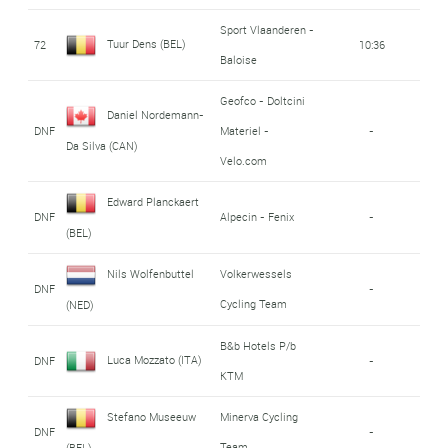
Sport Vlaanderen -
Tuur Dens (BEL)
72
10:36
Baloise
Geofco - Doltcini
Daniel Nordemann-
DNF
Materiel -
-
Da Silva (CAN)
Velo.com
Edward Planckaert
DNF
Alpecin - Fenix
-
(BEL)
Nils Wolfenbuttel
Volkerwessels
DNF
-
Cycling Team
(NED)
B&b Hotels P/b
Luca Mozzato (ITA)
DNF
-
KTM
Stefano Museeuw
Minerva Cycling
DNF
-
Team
(BEL)