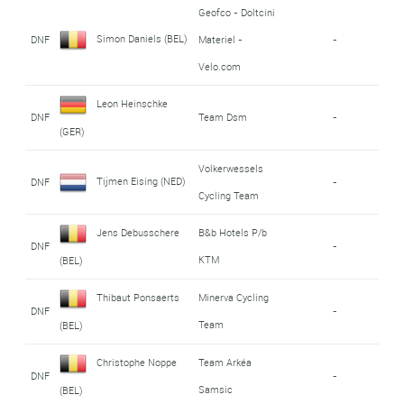
Geofco - Doltcini
Simon Daniels (BEL)
DNF
Materiel -
-
Velo.com
Leon Heinschke
DNF
Team Dsm
-
(GER)
Volkerwessels
Tijmen Eising (NED)
DNF
-
Cycling Team
Jens Debusschere
B&b Hotels P/b
DNF
-
KTM
(BEL)
Thibaut Ponsaerts
Minerva Cycling
DNF
-
Team
(BEL)
Christophe Noppe
Team Arkéa
DNF
-
Samsic
(BEL)