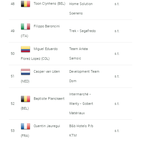
Toon Clynhens (BEL)
48
Home Solution
s.t.
Soenens
Filippo Baroncini
49
Trek - Segafredo
s.t.
(ITA)
Miguel Eduardo
Team Arkéa
50
s.t.
Samsic
Florez Lopez (COL)
Casper van Uden
Development Team
51
s.t.
Dsm
(NED)
Intermarché -
Baptiste Planckaert
52
Wanty - Gobert
s.t.
(BEL)
Matériaux
Quentin Jauregui
B&b Hotels P/b
53
s.t.
KTM
(FRA)