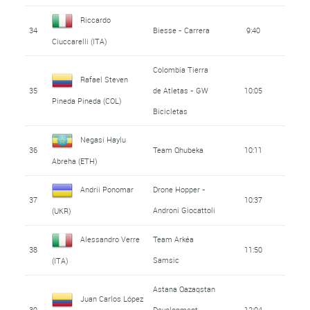
Riccardo
34
Biesse - Carrera
9:40
Ciuccarelli (ITA)
Colombia Tierra
Rafael Steven
35
de Atletas - GW
10:05
Pineda Pineda (COL)
Bicicletas
Negasi Haylu
36
Team Qhubeka
10:11
Abreha (ETH)
Andrii Ponomar
Drone Hopper -
37
10:37
Androni Giocattoli
(UKR)
Alessandro Verre
Team Arkéa
38
11:50
Samsic
(ITA)
Astana Qazaqstan
Juan Carlos López
39
Development
12:04