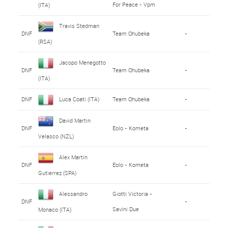
For Peace - Vpm
(ITA)
Travis Stedman
DNF
Team Qhubeka
-
(RSA)
Jacopo Menegotto
DNF
Team Qhubeka
-
(ITA)
DNF
Luca Coati (ITA)
Team Qhubeka
-
David Martin
DNF
Eolo - Kometa
-
Velasco (NZL)
Alex Martin
DNF
Eolo - Kometa
-
Gutierrez (SPA)
Alessandro
Giotti Victoria -
DNF
-
Savini Due
Monaco (ITA)