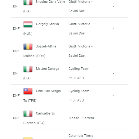
Nicolas Dalla Valle
Giotti Victoria -
DNF
-
Savini Due
(ITA)
Gergely Szarka
Giotti Victoria -
DNF
-
Savini Due
(HUN)
Jozsef-Attila
Giotti Victoria -
DNF
-
Savini Due
Malnasi (ROM)
Matteo Donegà
Cycling Team
DNF
-
Friuli ASD
(ITA)
Chih Hao Sergio
Cycling Team
DNF
-
Friuli ASD
Tu (TPE)
Carloalberto
DNF
Biesse - Carrera
-
Giordani (ITA)
Colombia Tierra