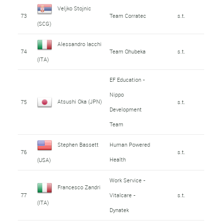
Veljko Stojnic
73
Team Corratec
s.t.
(SCG)
Alessandro Iacchi
74
Team Qhubeka
s.t.
(ITA)
EF Education -
Nippo
Atsushi Oka (JPN)
75
s.t.
Development
Team
Stephen Bassett
Human Powered
76
s.t.
Health
(USA)
Work Service -
Francesco Zandri
77
Vitalcare -
s.t.
(ITA)
Dynatek