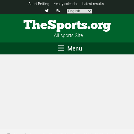
Sport Betting
Yearly calendar
Latest results


TheSports.org
All sports Site
Menu