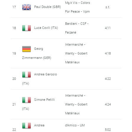
Mg.k Vis - Colors
Paul Double (GBR)
17
s.t.
For Peace - Vpm
Bardiani - CSF -
Luca Covili (ITA)
18
4:11
Faizanè
Intermarché -
Georg
19
Wanty - Gobert
4:18
Zimmermann (GER)
Matériaux
Andrea Garosio
20
4:22
(ITA)
Intermarché -
Simone Petilli
21
Wanty - Gobert
4:24
(ITA)
Matériaux
Andrea
d'Amico - UM
22
5:02