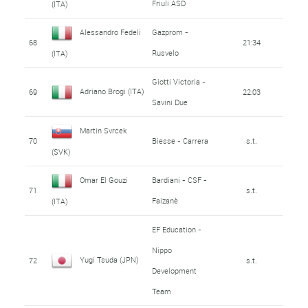
Friuli ASD
(ITA)
Alessandro Fedeli
Gazprom -
68
21:34
Rusvelo
(ITA)
Giotti Victoria -
Adriano Brogi (ITA)
69
22:03
Savini Due
Martin Svrcek
70
Biesse - Carrera
s.t.
(SVK)
Omar El Gouzi
Bardiani - CSF -
71
s.t.
Faizanè
(ITA)
EF Education -
Nippo
Yugi Tsuda (JPN)
72
s.t.
Development
Team