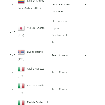
Nelson Andres
DNF
de Atletas - GW
-
Soto Martinez (COL)
Bicicletas
EF Education -
Yusuke Kadota
Nippo
DNF
-
Development
(JPN)
Team
Dusan Rajovic
DNF
Team Corratec
-
(SCG)
Giulio Masotto
DNF
Team Corratec
-
(ITA)
Matteo Amella
DNF
Team Corratec
-
(ITA)
Davide Baldaccini