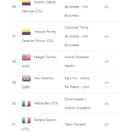
Andrés Libardo
56
de Atletas - GW
s.t.
Mancipe (COL)
Bicicletas
Colombia Tierra
Yeisson Ferney
57
de Atletas - GW
s.t.
Casallas Rincon (COL)
Bicicletas
Keegan Swirbul
Human Powered
58
s.t.
Health
(USA)
Max Stedman
Mg.k Vis - Colors
59
s.t.
For Peace - Vpm
(GBR)
Drone Hopper -
Mattia Bais (ITA)
60
s.t.
Androni Giocattoli
Stefano Gandin
61
Team Corratec
s.t.
(ITA)