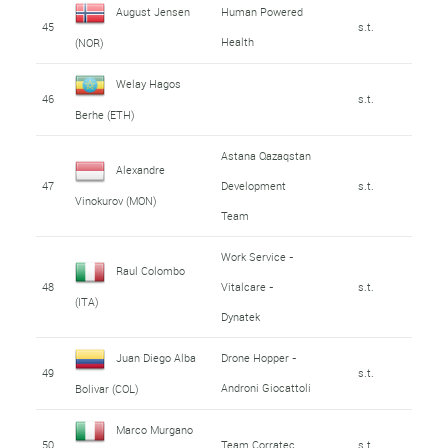
August Jensen
Human Powered
45
s.t.
Health
(NOR)
Welay Hagos
46
s.t.
Berhe (ETH)
Astana Qazaqstan
Alexandre
47
Development
s.t.
Vinokurov (MON)
Team
Work Service -
Raul Colombo
48
Vitalcare -
s.t.
(ITA)
Dynatek
Juan Diego Alba
Drone Hopper -
49
s.t.
Androni Giocattoli
Bolivar (COL)
Marco Murgano
50
Team Corratec
s.t.