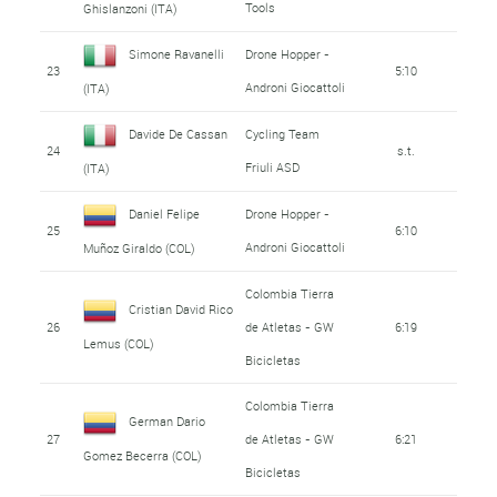
Tools
Ghislanzoni (ITA)
Simone Ravanelli
Drone Hopper -
23
5:10
Androni Giocattoli
(ITA)
Davide De Cassan
Cycling Team
24
s.t.
Friuli ASD
(ITA)
Daniel Felipe
Drone Hopper -
25
6:10
Androni Giocattoli
Muñoz Giraldo (COL)
Colombia Tierra
Cristian David Rico
26
de Atletas - GW
6:19
Lemus (COL)
Bicicletas
Colombia Tierra
German Dario
27
de Atletas - GW
6:21
Gomez Becerra (COL)
Bicicletas