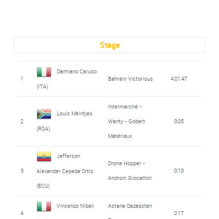
Stage
Damiano Caruso
1
Bahrain Victorious
4:01:47
(ITA)
Intermarché -
Louis Meintjes
2
Wanty - Gobert
0:05
(RSA)
Matériaux
Jefferson
Drone Hopper -
3
0:10
Alexander Cepeda Ortiz
Androni Giocattoli
(ECU)
Vincenzo Nibali
Astana Qazaqstan
4
0:17