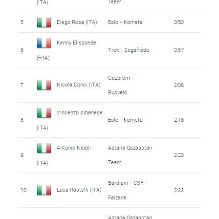
Team
(ITA)
5
Diego Rosa (ITA)
Eolo - Kometa
0:50
Kenny Elissonde
6
Trek - Segafredo
0:57
(FRA)
Gazprom -
Nicola Conci (ITA)
7
2:06
Rusvelo
Vincenzo Albanese
8
Eolo - Kometa
2:18
(ITA)
Antonio Nibali
Astana Qazaqstan
9
2:20
Team
(ITA)
Bardiani - CSF -
Luca Rastelli (ITA)
10
2:22
Faizanè
Astana Qazaqstan