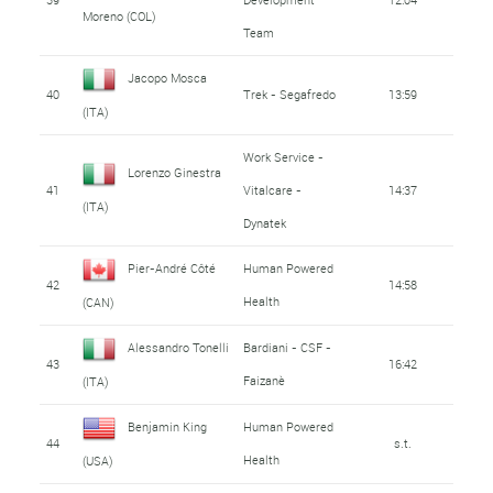
Moreno (COL)
Team
Jacopo Mosca
40
Trek - Segafredo
13:59
(ITA)
Work Service -
Lorenzo Ginestra
41
Vitalcare -
14:37
(ITA)
Dynatek
Pier-André Côté
Human Powered
42
14:58
Health
(CAN)
Alessandro Tonelli
Bardiani - CSF -
43
16:42
Faizanè
(ITA)
Benjamin King
Human Powered
44
s.t.
Health
(USA)