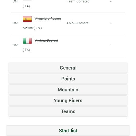
DNF
Team Corratec
-
(ITA)
Alejandro Ropero
DNS
Eolo - Kometa
-
Molina (SPA)
Andrea Debiasi
DNS
-
(ITA)
General
Points
Mountain
Young Riders
Teams
Start list