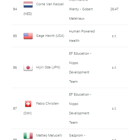
Corne Van Kessel
84
Wanty - Gobert
26:47
(NED)
Matériaux
Human Powered
Gage Hecht (USA)
85
s.t.
Health
EF Education -
Nippo
Hijiri Oda (JPN)
86
s.t.
Development
Team
EF Education -
Fabio Christen
Nippo
87
s.t.
Development
(SWI)
Team
Matteo Malucelli
Gazprom -
88
s.t.