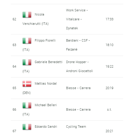
Work Service -
Nicola
62
Vitalcare -
17:33
Venchiarutti (ITA)
Dynatek
Filippo Fiorelli
Bardiani - CSF -
63
18:10
Faizanè
(ITA)
Gabriele Benedetti
Drone Hopper -
64
19:22
Androni Giocattoli
(ITA)
Mattias Nordal
65
Biesse - Carrera
20:19
(DEN)
Michael Belleri
66
Biesse - Carrera
s.t.
(ITA)
Edoardo Sandri
Cycling Team
67
20:21