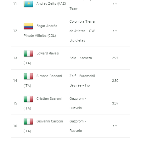
Andrey Zeits (KAZ)
11
s.t.
Team
Colombia Tierra
Edgar Andrés
12
de Atletas - GW
s.t.
Pinzón Villalba (COL)
Bicicletas
Edward Ravasi
13
Eolo - Kometa
2:27
(ITA)
Simone Raccani
Zalf - Euromobil -
14
2:30
Désirée - Fior
(ITA)
Cristian Scaroni
Gazprom -
15
3:37
Rusvelo
(ITA)
Giovanni Carboni
Gazprom -
16
s.t.
Rusvelo
(ITA)