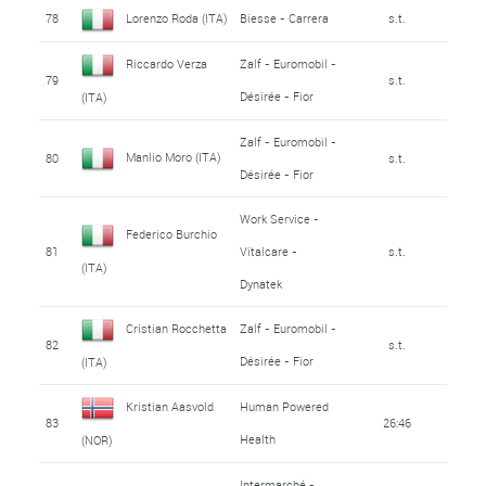
78
Lorenzo Roda (ITA)
Biesse - Carrera
s.t.
Riccardo Verza
Zalf - Euromobil -
79
s.t.
Désirée - Fior
(ITA)
Zalf - Euromobil -
Manlio Moro (ITA)
80
s.t.
Désirée - Fior
Work Service -
Federico Burchio
81
Vitalcare -
s.t.
(ITA)
Dynatek
Cristian Rocchetta
Zalf - Euromobil -
82
s.t.
Désirée - Fior
(ITA)
Kristian Aasvold
Human Powered
83
26:46
Health
(NOR)
Intermarché -