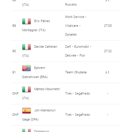
Rusvelo
(ITA)
Work Service -
Eric Paties
89
Vitalcare -
27:03
Montagner (ITA)
Dynatek
Davide Cattelan
Zalf - Euromobil -
90
27:22
Désirée - Fior
(ITA)
Ephrem
91
Team Qhubeka
s.t.
Gebrehiwet (ERA)
Matteo Moschetti
DNF
Trek - Segafredo
-
(ITA)
Jon Aberasturi
DNF
Trek - Segafredo
-
Izaga (SPA)
Domenico