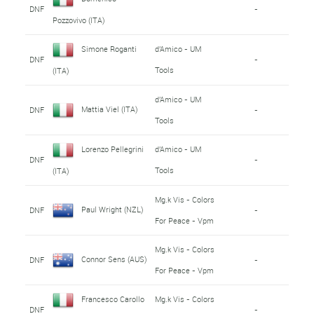
DNF
-
Pozzovivo (ITA)
Simone Roganti
d'Amico - UM
DNF
-
Tools
(ITA)
d'Amico - UM
Mattia Viel (ITA)
DNF
-
Tools
Lorenzo Pellegrini
d'Amico - UM
DNF
-
Tools
(ITA)
Mg.k Vis - Colors
Paul Wright (NZL)
DNF
-
For Peace - Vpm
Mg.k Vis - Colors
Connor Sens (AUS)
DNF
-
For Peace - Vpm
Francesco Carollo
Mg.k Vis - Colors
DNF
-