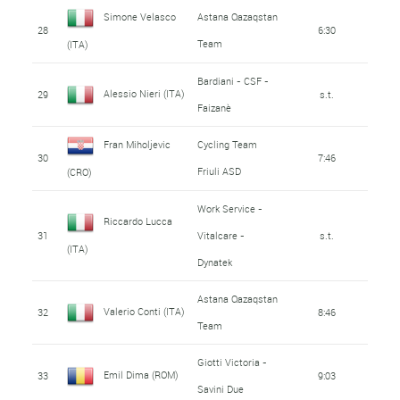
Simone Velasco
Astana Qazaqstan
28
6:30
Team
(ITA)
Bardiani - CSF -
Alessio Nieri (ITA)
29
s.t.
Faizanè
Fran Miholjevic
Cycling Team
30
7:46
Friuli ASD
(CRO)
Work Service -
Riccardo Lucca
31
Vitalcare -
s.t.
(ITA)
Dynatek
Astana Qazaqstan
Valerio Conti (ITA)
32
8:46
Team
Giotti Victoria -
Emil Dima (ROM)
33
9:03
Savini Due