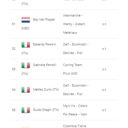
(ITA)
Intermarché -
Boy Van Poppel
51
Wanty - Gobert
s.t.
(NED)
Matériaux
Edoardo Faresin
Zalf - Euromobil -
52
s.t.
Désirée - Fior
(ITA)
Gabriele Petrelli
Cycling Team
53
s.t.
Friuli ASD
(ITA)
Zalf - Euromobil -
Matteo Zurlo (ITA)
54
s.t.
Désirée - Fior
Mg.k Vis - Colors
Guido Draghi (ITA)
55
s.t.
For Peace - Vpm
Colombia Tierra