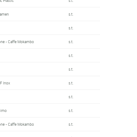
c Plastic
s.t.
Kamen
s.t.
s.t.
one - Caffe Mokambo
s.t.
s.t.
s.t.
F Inox
s.t.
s.t.
oimo
s.t.
one - Caffe Mokambo
s.t.