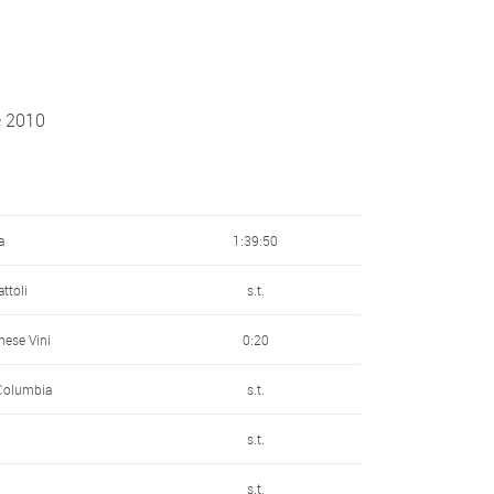
e 2010
a
1:39:50
ttoli
s.t.
nese Vini
0:20
Columbia
s.t.
s.t.
s.t.