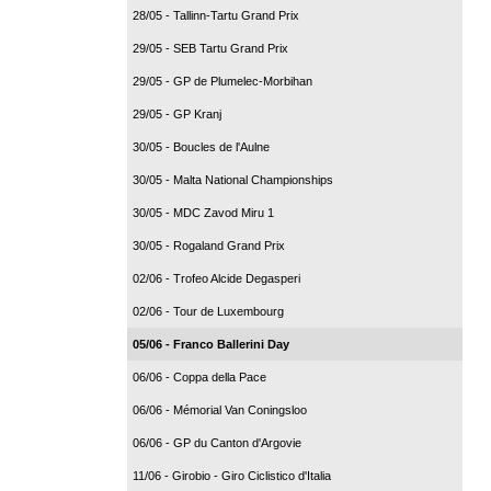
28/05 - Tallinn-Tartu Grand Prix
29/05 - SEB Tartu Grand Prix
29/05 - GP de Plumelec-Morbihan
29/05 - GP Kranj
30/05 - Boucles de l'Aulne
30/05 - Malta National Championships
30/05 - MDC Zavod Miru 1
30/05 - Rogaland Grand Prix
02/06 - Trofeo Alcide Degasperi
02/06 - Tour de Luxembourg
05/06 - Franco Ballerini Day
06/06 - Coppa della Pace
06/06 - Mémorial Van Coningsloo
06/06 - GP du Canton d'Argovie
11/06 - Girobio - Giro Ciclistico d'Italia