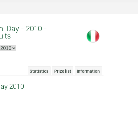
ini Day - 2010 -
ults
Statistics
Prize list
Information
Day 2010