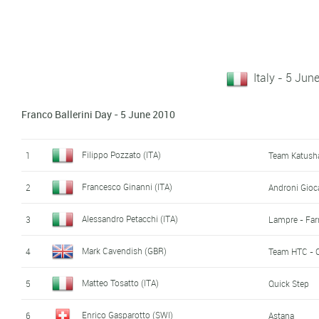
Italy - 5 Jun
Franco Ballerini Day - 5 June 2010
Filippo Pozzato (ITA)
1
Team Katush
Francesco Ginanni (ITA)
2
Androni Gioca
Alessandro Petacchi (ITA)
3
Lampre - Far
Mark Cavendish (GBR)
4
Team HTC - 
Matteo Tosatto (ITA)
5
Quick Step
Enrico Gasparotto (SWI)
6
Astana