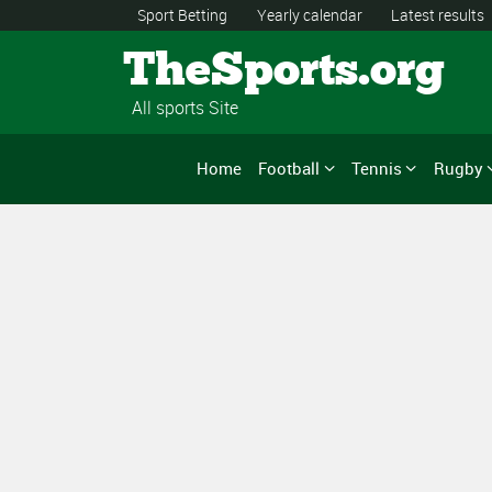
Sport Betting
Yearly calendar
Latest results
TheSports.org
All sports Site
Home
Football
Tennis
Rugby