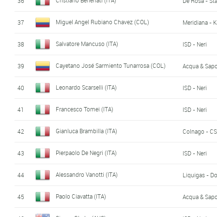
36
De Rosa - Sta
Miguel Angel Rubiano Chavez (COL)
37
Meridiana - 
Salvatore Mancuso (ITA)
38
ISD - Neri
Cayetano José Sarmiento Tunarrosa (COL)
39
Acqua & Sap
Leonardo Scarselli (ITA)
40
ISD - Neri
Francesco Tomei (ITA)
41
ISD - Neri
Gianluca Brambilla (ITA)
42
Colnago - CS
Pierpaolo De Negri (ITA)
43
ISD - Neri
Alessandro Vanotti (ITA)
44
Liquigas - D
Paolo Ciavatta (ITA)
45
Acqua & Sap