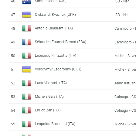
Simon Clarke (AUS)
46
ISD - Neri
Oleksandr Kvachuk (UKR)
47
ISD - Neri
Antonio Quadranti (ITA)
48
Carmiooro -
Sébastien Fournet Fayard (FRA)
49
Carmiooro -
Leonardo Pinizzotto (ITA)
50
Miche - Silver
Volodymyr Zagorodny (UKR)
51
Miche - Silver
Luca Mazzanti (ITA)
52
Team Katush
Michele Gaia (ITA)
53
Colnago - CS
Enrico Zen (ITA)
54
Colnago - CS
Leopoldo Rocchetti (ITA)
55
Miche - Silver