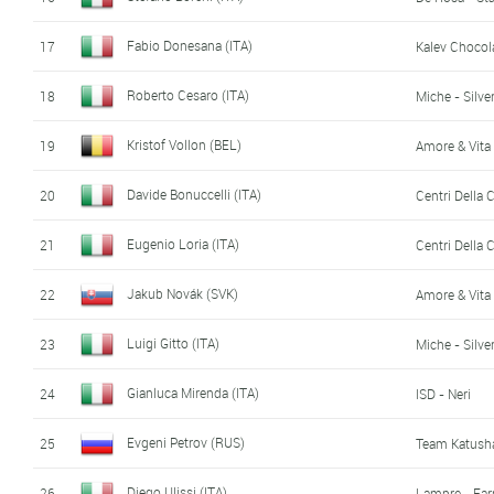
Fabio Donesana (ITA)
17
Kalev Chocol
Roberto Cesaro (ITA)
18
Miche - Silver
Kristof Vollon (BEL)
19
Amore & Vita
Davide Bonuccelli (ITA)
20
Centri Della 
Eugenio Loria (ITA)
21
Centri Della 
Jakub Novák (SVK)
22
Amore & Vita
Luigi Gitto (ITA)
23
Miche - Silver
Gianluca Mirenda (ITA)
24
ISD - Neri
Evgeni Petrov (RUS)
25
Team Katush
Diego Ulissi (ITA)
26
Lampre - Far