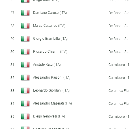
Damiano Caruso (ITA)
27
De Rosa - Sta
Marco Cattaneo (ITA)
28
De Rosa - Sta
Giorgio Brambilla (ITA)
29
De Rosa - Sta
Riccardo Chiarini (ITA)
30
De Rosa - Sta
Aristide Ratti (ITA)
31
Carmiooro -
Alessandro Raisoni (ITA)
32
Carmiooro -
Leonardo Giordani (ITA)
33
Ceramica Fla
Alessandro Maserati (ITA)
34
Ceramica Fla
Diego Genovesi (ITA)
35
Carmiooro -
Cristiano Benenati (ITA)