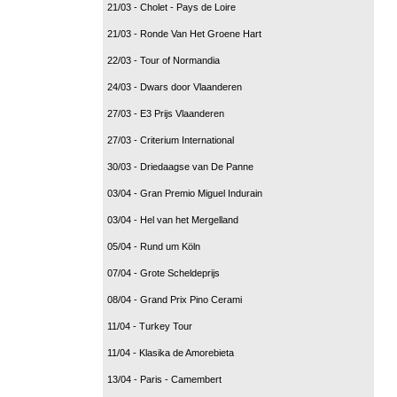
21/03 - Cholet - Pays de Loire
21/03 - Ronde Van Het Groene Hart
22/03 - Tour of Normandia
24/03 - Dwars door Vlaanderen
27/03 - E3 Prijs Vlaanderen
27/03 - Criterium International
30/03 - Driedaagse van De Panne
03/04 - Gran Premio Miguel Indurain
03/04 - Hel van het Mergelland
05/04 - Rund um Köln
07/04 - Grote Scheldeprijs
08/04 - Grand Prix Pino Cerami
11/04 - Turkey Tour
11/04 - Klasika de Amorebieta
13/04 - Paris - Camembert