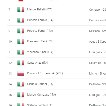
Manuel Belletti (ITA)
7
Colnago - CS
Raffaele Ferrara (ITA)
8
Carmiooro -
Roberto Ferrari (ITA)
9
De Rosa - Sta
Francesco Failli (ITA)
10
Acqua & Sap
Vincenzo Nibali (ITA)
11
Liquigas - D
Santo Anza (ITA)
12
Ceramica Fla
Krzysztof Szczawinski (POL)
13
Miche - Silver
Claudio Corioni (ITA)
14
De Rosa - Sta
Manuel Quinziato (ITA)
15
Liquigas - D
Stefano Borchi (ITA)
16
De Rosa - Sta