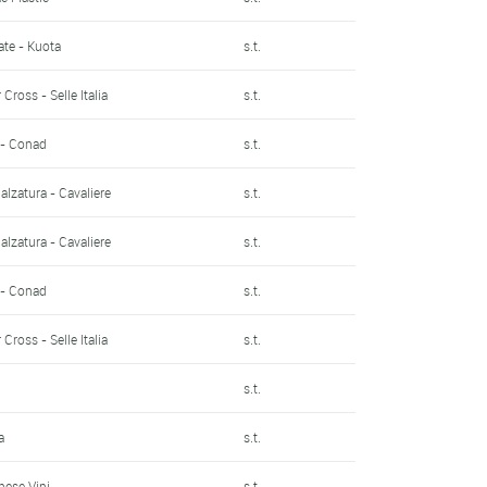
ate - Kuota
s.t.
 Cross - Selle Italia
s.t.
 - Conad
s.t.
Calzatura - Cavaliere
s.t.
Calzatura - Cavaliere
s.t.
 - Conad
s.t.
 Cross - Selle Italia
s.t.
s.t.
a
s.t.
nese Vini
s.t.