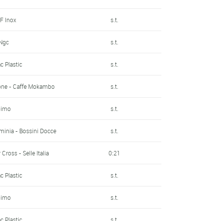
F Inox
s.t.
 Ngc
s.t.
c Plastic
s.t.
one - Caffe Mokambo
s.t.
oimo
s.t.
minia - Bossini Docce
s.t.
 Cross - Selle Italia
0:21
c Plastic
s.t.
oimo
s.t.
c Plastic
s.t.