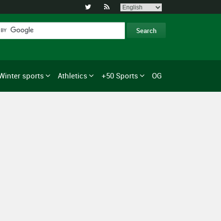


Winter sports
Athletics
+50 Sports
OG