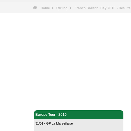
Home
Cycling
Franco Ballerini Day 2010 - Results
Cycling - Home
Europe Tour - 2010
31/01 - GP La Marseillaise