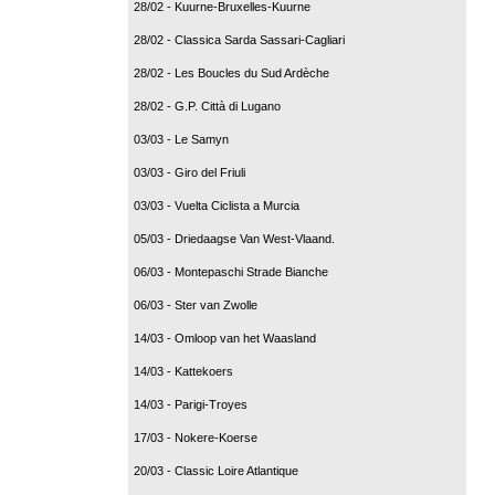
28/02 - Kuurne-Bruxelles-Kuurne
28/02 - Classica Sarda Sassari-Cagliari
28/02 - Les Boucles du Sud Ardèche
28/02 - G.P. Città di Lugano
03/03 - Le Samyn
03/03 - Giro del Friuli
03/03 - Vuelta Ciclista a Murcia
05/03 - Driedaagse Van West-Vlaand.
06/03 - Montepaschi Strade Bianche
06/03 - Ster van Zwolle
14/03 - Omloop van het Waasland
14/03 - Kattekoers
14/03 - Parigi-Troyes
17/03 - Nokere-Koerse
20/03 - Classic Loire Atlantique