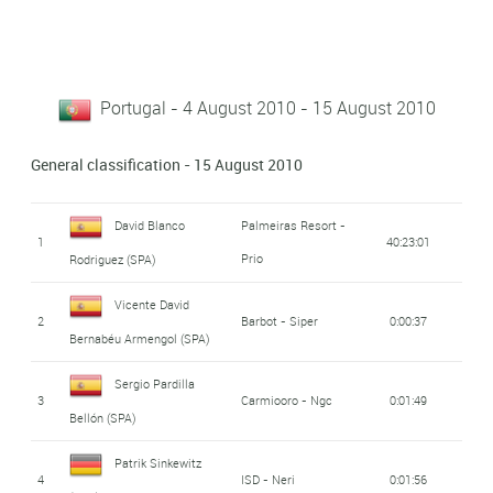
Portugal - 4 August 2010 - 15 August 2010
General classification - 15 August 2010
David Blanco
Palmeiras Resort -
1
40:23:01
Prio
Rodriguez (SPA)
Vicente David
2
Barbot - Siper
0:00:37
Bernabéu Armengol (SPA)
Sergio Pardilla
3
Carmiooro - Ngc
0:01:49
Bellón (SPA)
Patrik Sinkewitz
4
ISD - Neri
0:01:56