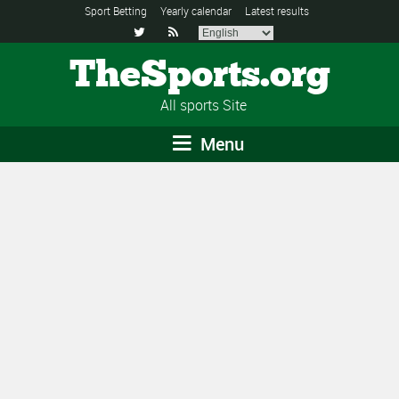
Sport Betting
Yearly calendar
Latest results


TheSports.org
All sports Site
Menu