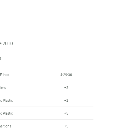
ne 2010
0
F Inox
4:29:36
oimo
+2
c Plastic
+2
c Plastic
+5
nsitions
+5