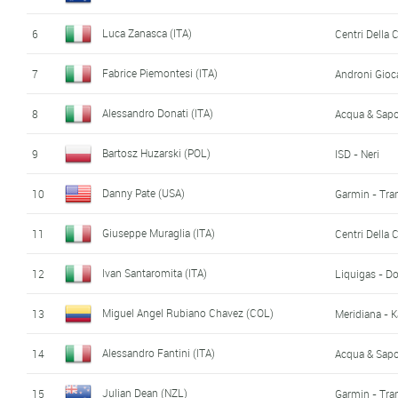
Luca Zanasca (ITA)
6
Centri Della 
Fabrice Piemontesi (ITA)
7
Androni Gioca
Alessandro Donati (ITA)
8
Acqua & Sap
Bartosz Huzarski (POL)
9
ISD - Neri
Danny Pate (USA)
10
Garmin - Tra
Giuseppe Muraglia (ITA)
11
Centri Della 
Ivan Santaromita (ITA)
12
Liquigas - D
Miguel Angel Rubiano Chavez (COL)
13
Meridiana - 
Alessandro Fantini (ITA)
14
Acqua & Sap
Julian Dean (NZL)
15
Garmin - Tra