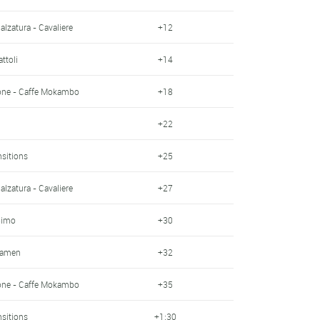
Calzatura - Cavaliere
+12
ttoli
+14
one - Caffe Mokambo
+18
+22
nsitions
+25
Calzatura - Cavaliere
+27
oimo
+30
Kamen
+32
one - Caffe Mokambo
+35
nsitions
+1:30