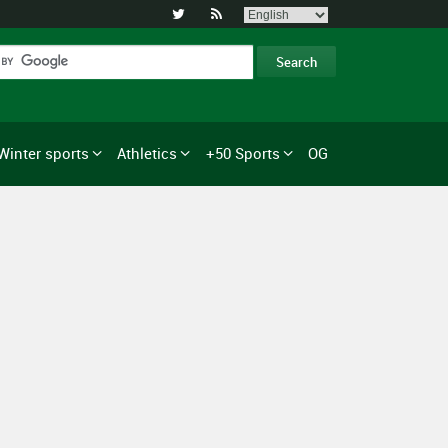


Winter sports
Athletics
+50 Sports
OG