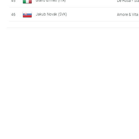
45
De Rosa - Sta
Jakub Novák (SVK)
46
Amore & Vita