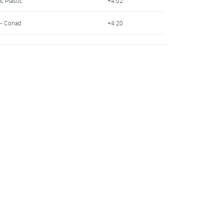
c Plastic
+4:02
 - Conad
+4:20