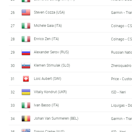
Steven Cozza (USA)
26
Garmin - Tra
Michele Gaia (ITA)
27
Colnago - CS
Enrico Zen (ITA)
28
Colnago - CS
Alexander Serov (RUS)
29
Russian Nati
Klemen Stimulak (SLO)
30
Zheroquadro
Loic Aubert (SWI)
31
Price - Cust
Vitaliy Kondrut (UKR)
32
ISD - Neri
Ivan Basso (ITA)
33
Liquigas - D
Johan Van Summeren (BEL)
34
Garmin - Tra
Simon Clarke (AUS)
35
ISD - Neri