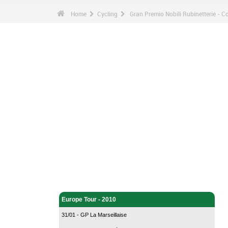
Home
Cycling
Gran Premio Nobili Rubinetterie - 
Cycling - Home
Europe Tour - 2010
31/01 - GP La Marseillaise