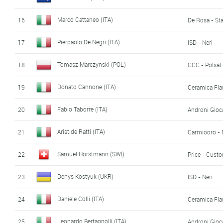
Marco Cattaneo (ITA)
16
De Rosa - Sta
Pierpaolo De Negri (ITA)
17
ISD - Neri
Tomasz Marczynski (POL)
18
CCC - Polsat
Donato Cannone (ITA)
19
Ceramica Fla
Fabio Taborre (ITA)
20
Androni Gioca
Aristide Ratti (ITA)
21
Carmiooro -
Samuel Horstmann (SWI)
22
Price - Cust
Denys Kostyuk (UKR)
23
ISD - Neri
Daniele Colli (ITA)
24
Ceramica Fla
Leonardo Bertagnolli (ITA)
25
Androni Gioca