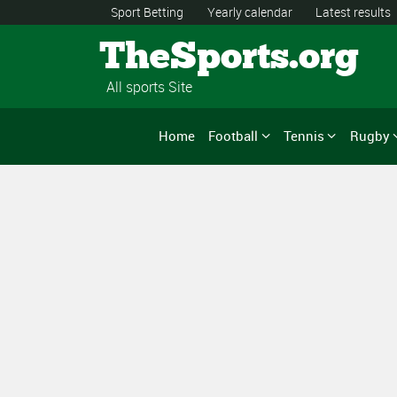
Sport Betting
Yearly calendar
Latest results
TheSports.org
All sports Site
Home
Football
Tennis
Rugby