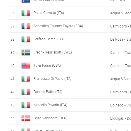
Paolo Ciavatta (ITA)
36
Acqua & Sap
Sébastien Fournet Fayard (FRA)
37
Carmiooro -
Stefano Borchi (ITA)
38
De Rosa - Sta
Fredrik Kessiakoff (SWE)
39
Garmin - Tra
Tyler Farrar (USA)
40
Garmin - Tra
Francesco Di Paolo (ITA)
41
Acqua & Sap
Daniele Ratto (ITA)
42
Carmiooro -
Marcello Pavarin (ITA)
43
Colnago - CS
Brian Vandborg (DEN)
44
Liquigas - D
Giairo Ermeti (ITA)