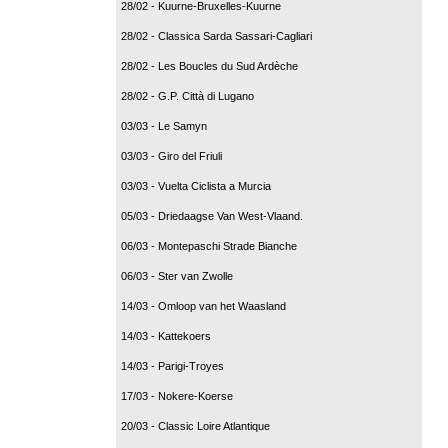
28/02 - Kuurne-Bruxelles-Kuurne
28/02 - Classica Sarda Sassari-Cagliari
28/02 - Les Boucles du Sud Ardèche
28/02 - G.P. Città di Lugano
03/03 - Le Samyn
03/03 - Giro del Friuli
03/03 - Vuelta Ciclista a Murcia
05/03 - Driedaagse Van West-Vlaand.
06/03 - Montepaschi Strade Bianche
06/03 - Ster van Zwolle
14/03 - Omloop van het Waasland
14/03 - Kattekoers
14/03 - Parigi-Troyes
17/03 - Nokere-Koerse
20/03 - Classic Loire Atlantique