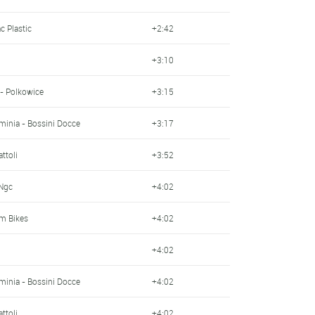
c Plastic
+2:42
+3:10
 - Polkowice
+3:15
minia - Bossini Docce
+3:17
ttoli
+3:52
 Ngc
+4:02
om Bikes
+4:02
+4:02
minia - Bossini Docce
+4:02
ttoli
+4:02