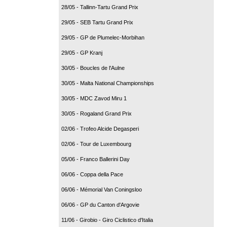
28/05 - Tallinn-Tartu Grand Prix
29/05 - SEB Tartu Grand Prix
29/05 - GP de Plumelec-Morbihan
29/05 - GP Kranj
30/05 - Boucles de l'Aulne
30/05 - Malta National Championships
30/05 - MDC Zavod Miru 1
30/05 - Rogaland Grand Prix
02/06 - Trofeo Alcide Degasperi
02/06 - Tour de Luxembourg
05/06 - Franco Ballerini Day
06/06 - Coppa della Pace
06/06 - Mémorial Van Coningsloo
06/06 - GP du Canton d'Argovie
11/06 - Girobio - Giro Ciclistico d'Italia