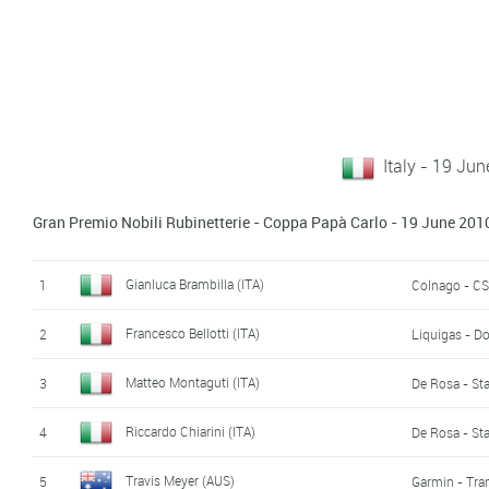
Italy - 19 Ju
Gran Premio Nobili Rubinetterie - Coppa Papà Carlo - 19 June 201
Gianluca Brambilla (ITA)
1
Colnago - CS
Francesco Bellotti (ITA)
2
Liquigas - D
Matteo Montaguti (ITA)
3
De Rosa - Sta
Riccardo Chiarini (ITA)
4
De Rosa - Sta
Travis Meyer (AUS)
5
Garmin - Tra