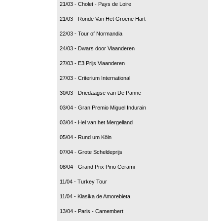
21/03 - Cholet - Pays de Loire
21/03 - Ronde Van Het Groene Hart
22/03 - Tour of Normandia
24/03 - Dwars door Vlaanderen
27/03 - E3 Prijs Vlaanderen
27/03 - Criterium International
30/03 - Driedaagse van De Panne
03/04 - Gran Premio Miguel Indurain
03/04 - Hel van het Mergelland
05/04 - Rund um Köln
07/04 - Grote Scheldeprijs
08/04 - Grand Prix Pino Cerami
11/04 - Turkey Tour
11/04 - Klasika de Amorebieta
13/04 - Paris - Camembert