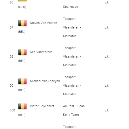
96
s.t.
Sparkasse
(GER)
Topsport
Steven Van Vooren
97
Vlaanderen -
s.t.
(BEL)
Mercator
Topsport
Sep Vanmarcke
98
Vlaanderen -
s.t.
(BEL)
Mercator
Topsport
Michaël Van Staeyen
99
Vlaanderen -
s.t.
(BEL)
Mercator
Pieter Ghyllebert
An Post - Sean
100
s.t.
Kelly Team
(BEL)
Topsport