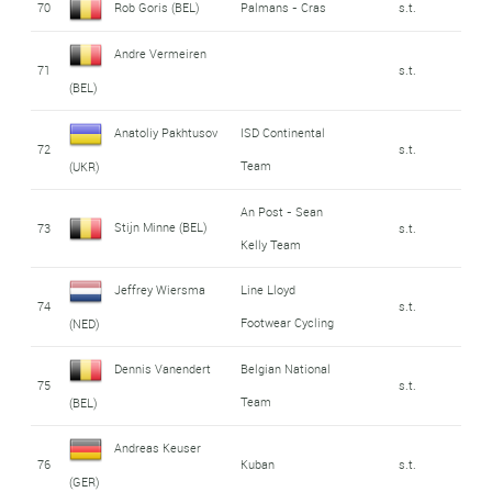
70
Rob Goris (BEL)
Palmans - Cras
s.t.
Andre Vermeiren
71
s.t.
(BEL)
Anatoliy Pakhtusov
ISD Continental
72
s.t.
Team
(UKR)
An Post - Sean
Stijn Minne (BEL)
73
s.t.
Kelly Team
Jeffrey Wiersma
Line Lloyd
74
s.t.
Footwear Cycling
(NED)
Dennis Vanendert
Belgian National
75
s.t.
Team
(BEL)
Andreas Keuser
76
Kuban
s.t.
(GER)