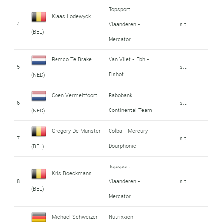
Topsport
Klaas Lodewyck
4
Vlaanderen -
s.t.
(BEL)
Mercator
Remco Te Brake
Van Vliet - Ebh -
5
s.t.
Elshof
(NED)
Coen Vermeltfoort
Rabobank
6
s.t.
Continental Team
(NED)
Gregory De Munster
Colba - Mercury -
7
s.t.
Dourphonie
(BEL)
Topsport
Kris Boeckmans
8
Vlaanderen -
s.t.
(BEL)
Mercator
Michael Schweizer
Nutrixxion -