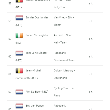
57
s.t.
Kelly Team
(BEL)
Sander Oostlander
Van Vliet - Ebh -
58
s.t.
Elshof
(NED)
Ronan McLaughlin
An Post - Sean
59
s.t.
Kelly Team
(IRL)
Tom Jelte Slagter
Rabobank
60
s.t.
Continental Team
(NED)
Jean-Michel
Colba - Mercury -
61
s.t.
Dourphonie
Comminette (BEL)
Cycling Team Jo
Pim De Beer (NED)
62
s.t.
Piels
Boy Van Poppel
Rabobank
63
s.t.