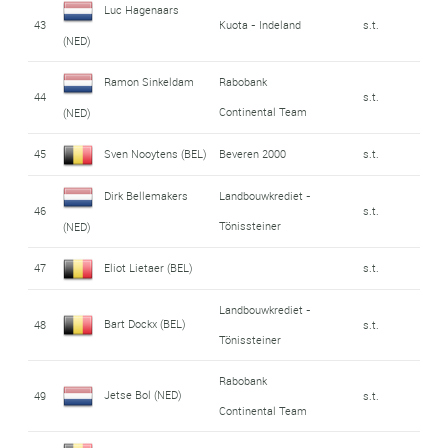
Luc Hagenaars
43
Kuota - Indeland
s.t.
(NED)
Ramon Sinkeldam
Rabobank
44
s.t.
Continental Team
(NED)
45
Sven Nooytens (BEL)
Beveren 2000
s.t.
Dirk Bellemakers
Landbouwkrediet -
46
s.t.
Tönissteiner
(NED)
47
Eliot Lietaer (BEL)
s.t.
Landbouwkrediet -
Bart Dockx (BEL)
48
s.t.
Tönissteiner
Rabobank
Jetse Bol (NED)
49
s.t.
Continental Team