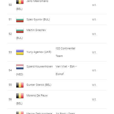
Jens Meersmans
50
s.t.
(BEL)
51
Spas Gyurov (BUL)
s.t.
Martin Grashev
52
s.t.
(BUL)
ISD Continental
Yuriy Agarkov (UKR)
53
s.t.
Team
Sjoerd Kouwenhoven
Van Vliet - Ebh -
54
s.t.
Elshof
(NED)
55
Gunter Sterck (BEL)
s.t.
Moreno De Pauw
56
s.t.
(BEL)
Maxim Debusschere
An Post - Sean