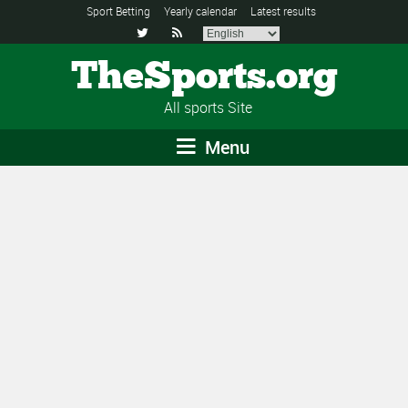
Sport Betting
Yearly calendar
Latest results


TheSports.org
All sports Site
Menu