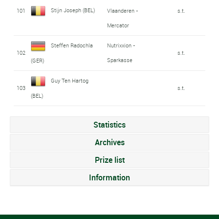
Stijn Joseph (BEL)
101
Vlaanderen -
s.t.
Mercator
Steffen Radochla
Nutrixxion -
102
s.t.
Sparkasse
(GER)
Guy Ten Hartog
103
s.t.
(BEL)
Statistics
Archives
Prize list
Information