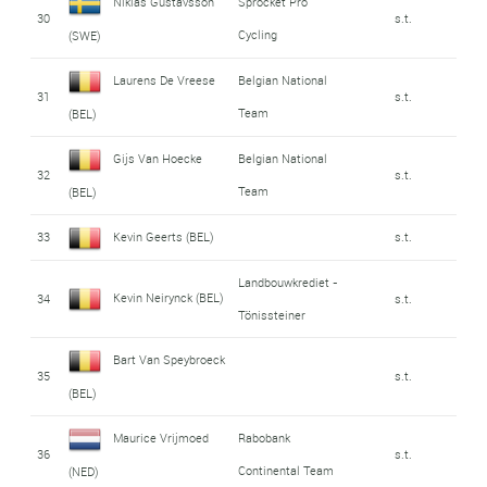
Niklas Gustavsson
Sprocket Pro
30
s.t.
Cycling
(SWE)
Laurens De Vreese
Belgian National
31
s.t.
Team
(BEL)
Gijs Van Hoecke
Belgian National
32
s.t.
Team
(BEL)
33
Kevin Geerts (BEL)
s.t.
Landbouwkrediet -
Kevin Neirynck (BEL)
34
s.t.
Tönissteiner
Bart Van Speybroeck
35
s.t.
(BEL)
Maurice Vrijmoed
Rabobank
36
s.t.
Continental Team
(NED)