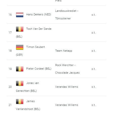
Piels
Landbouwkrediet -
Hans Dekkers (NED)
16
s.t.
Tönissteiner
Tosh Van Der Sande
17
s.t.
(BEL)
Timon Seubert
18
Team Netapp
s.t.
(GER)
Rock Werchter -
Pieter Cordeel (BEL)
19
s.t.
Chocolade Jacques
Jonas van
20
Verandas Willems
s.t.
Genechten (BEL)
James
21
Verandas Willems
s.t.
Vanlandshoot (BEL)