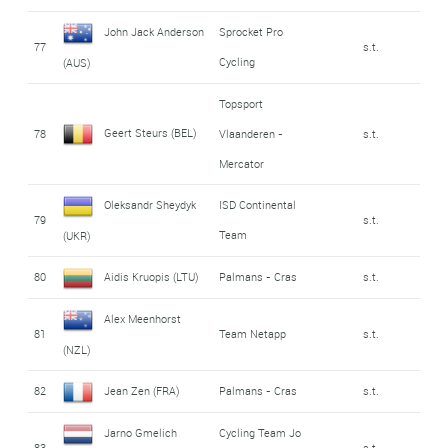
John Jack Anderson
Sprocket Pro
77
s.t.
Cycling
(AUS)
Topsport
Geert Steurs (BEL)
78
Vlaanderen -
s.t.
Mercator
Oleksandr Sheydyk
ISD Continental
79
s.t.
Team
(UKR)
80
Aidis Kruopis (LTU)
Palmans - Cras
s.t.
Alex Meenhorst
81
Team Netapp
s.t.
(NZL)
82
Jean Zen (FRA)
Palmans - Cras
s.t.
Jarno Gmelich
Cycling Team Jo
83
s.t.