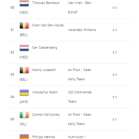
Thomas Berkhout
Van Vliet - Ebh -
90
s.t.
Elshof
(NED)
Sven Van Den Houte
91
Verandas Willems
s.t.
(BEL)
Ger Soepenberg
92
s.t.
(NED)
Kenny Lisabeth
An Post - Sean
93
s.t.
Kelly Team
(BEL)
Volodymyr Rybin
ISD Continental
94
s.t.
Team
(UKR)
Connor McConvey
An Post - Sean
95
s.t.
Kelly Team
(IRL)
Philipp Mamos
Nutrixxion -