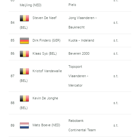
Piels
Meijling (NED)
Steven De Neef
Jong Vlaanderen -
84
s.t.
Bauknecht
(BEL)
85
Dirk Finders (GER)
Kuota - Indeland
s.t.
86
Klaas Sys (BEL)
Beveren 2000
s.t.
Topsport
Kristof Vandewalle
87
Vlaanderen -
s.t.
(BEL)
Mercator
Kevin De Jonghe
88
s.t.
(BEL)
Rabobank
Mats Boeve (NED)
89
s.t.
Continental Team