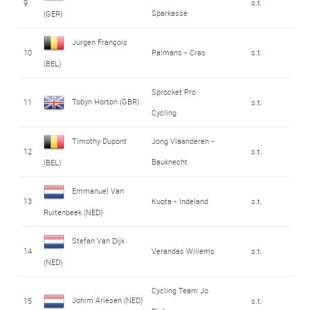
9
s.t.
Sparkasse
(GER)
Jurgen François
10
Palmans - Cras
s.t.
(BEL)
Sprocket Pro
Tobyn Horton (GBR)
11
s.t.
Cycling
Timothy Dupont
Jong Vlaanderen -
12
s.t.
Bauknecht
(BEL)
Emmanuel Van
13
Kuota - Indeland
s.t.
Ruitenbeek (NED)
Stefan Van Dijk
14
Verandas Willems
s.t.
(NED)
Cycling Team Jo
Johim Ariesen (NED)
15
s.t.