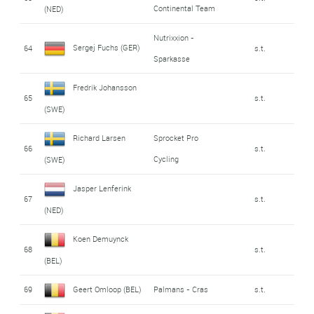
Continental Team
(NED)
Nutrixxion -
Sergej Fuchs (GER)
64
s.t.
Sparkasse
Fredrik Johansson
65
s.t.
(SWE)
Richard Larsen
Sprocket Pro
66
s.t.
Cycling
(SWE)
Jasper Lenferink
67
s.t.
(NED)
Koen Demuynck
68
s.t.
(BEL)
69
Geert Omloop (BEL)
Palmans - Cras
s.t.