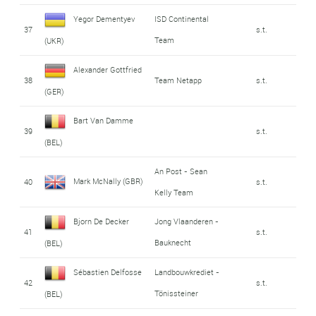
Yegor Dementyev
ISD Continental
37
s.t.
Team
(UKR)
Alexander Gottfried
38
Team Netapp
s.t.
(GER)
Bart Van Damme
39
s.t.
(BEL)
An Post - Sean
Mark McNally (GBR)
40
s.t.
Kelly Team
Bjorn De Decker
Jong Vlaanderen -
41
s.t.
Bauknecht
(BEL)
Sébastien Delfosse
Landbouwkrediet -
42
s.t.
Tönissteiner
(BEL)