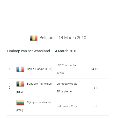
Belgium - 14 March 2010
Omloop van het Waasland - 14 March 2010
ISD Continental
Denis Flahaut (FRA)
1
04:17:10
Team
Baptiste Planckaert
Landbouwkrediet -
2
s.t.
Tönissteiner
(BEL)
Egidijus Juodvalkis
3
Palmans - Cras
s.t.
(LTU)