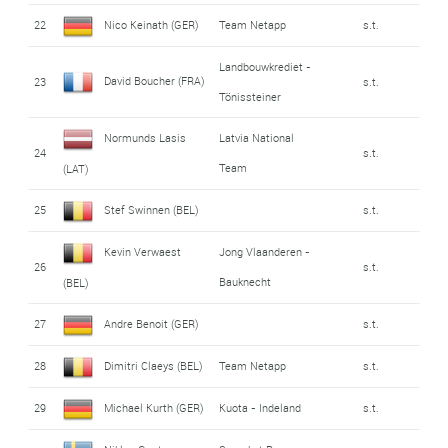
22
Nico Keinath (GER)
Team Netapp
s.t.
Landbouwkrediet -
David Boucher (FRA)
23
s.t.
Tönissteiner
Normunds Lasis
Latvia National
24
s.t.
Team
(LAT)
25
Stef Swinnen (BEL)
s.t.
Kevin Verwaest
Jong Vlaanderen -
26
s.t.
Bauknecht
(BEL)
27
Andre Benoit (GER)
s.t.
28
Dimitri Claeys (BEL)
Team Netapp
s.t.
29
Michael Kurth (GER)
Kuota - Indeland
s.t.