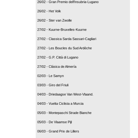
26/02 - Gran Premio dell'Insubria-Lugano
26/02 - Het Volk
26/02 - Ster van Zwolle
27/02 - Kuurne-Bruxelles-Kuurne
27/02 - Classica Sarda Sassari-Cagliari
27/02 - Les Boucles du Sud Ardèche
27/02 - G.P. Città di Lugano
27/02 - Clásica de Almería
02/03 - Le Samyn
03/03 - Giro del Friuli
04/03 - Driedaagse Van West-Vlaand.
04/03 - Vuelta Ciclista a Murcia
05/03 - Montepaschi Strade Bianche
05/03 - De Vlaamse Pijl
06/03 - Grand Prix de Lillers