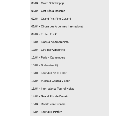
06/04 - Grote Scheldeprijs
06/04 - Cinturón a Mallorca
07/04 - Grand Prix Pino Cerami
08/04 - Circuit des Ardennes International
09/04 - Trofeo Edil C
10/04 - Klasika de Amorebieta
10/04 - Giro dell'Appennino
12/04 - Paris - Camembert
13/04 - Brabantse Pijl
13/04 - Tour du Loir-et-Cher
13/04 - Vuelta a Castilla y León
13/04 - International Tour of Hellas
14/04 - Grand Prix de Denain
15/04 - Ronde van Drenthe
16/04 - Tour du Finistère