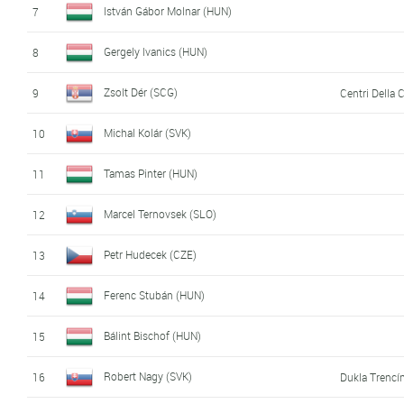
István Gábor Molnar (HUN)
7
Gergely Ivanics (HUN)
8
Zsolt Dér (SCG)
9
Centri Della 
Michal Kolár (SVK)
10
Tamas Pinter (HUN)
11
Marcel Ternovsek (SLO)
12
Petr Hudecek (CZE)
13
Ferenc Stubán (HUN)
14
Bálint Bischof (HUN)
15
Robert Nagy (SVK)
16
Dukla Trencí