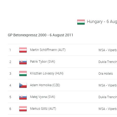
Hungary - 6 Au
GP Betonexpressz 2000 - 6 August 2011
Martin Schöffmann (AUT)
1
WSA - Viperb
Patrik Tybor (SVK)
2
Dukla Trencí
Krisztian Lovassy (HUN)
3
Ora Hotels
Adam Homolka (CZE)
4
WSA - Viperb
Matej Vysna (SVK)
5
Dukla Trencí
Markus Götz (AUT)
6
WSA - Viperb