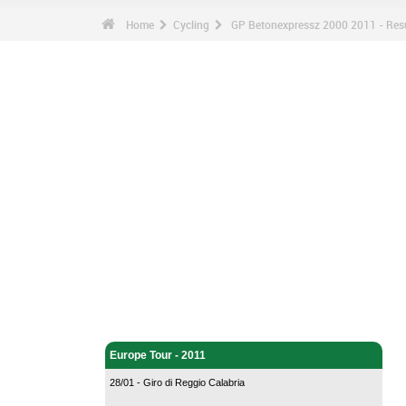
Home
Cycling
GP Betonexpressz 2000 2011 - Res
Cycling - Home
Europe Tour - 2011
28/01 - Giro di Reggio Calabria