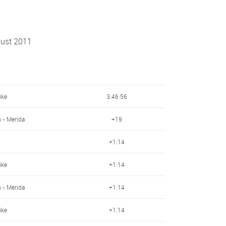
gust 2011
ike
3:46:56
n - Merida
+19
+1:14
ike
+1:14
n - Merida
+1:14
ike
+1:14