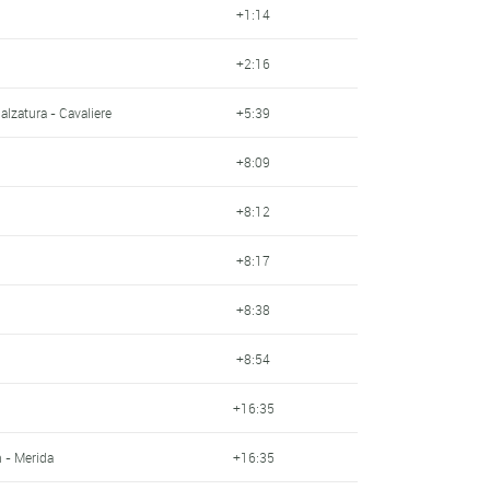
+1:14
+2:16
Calzatura - Cavaliere
+5:39
+8:09
+8:12
+8:17
+8:38
+8:54
+16:35
n - Merida
+16:35