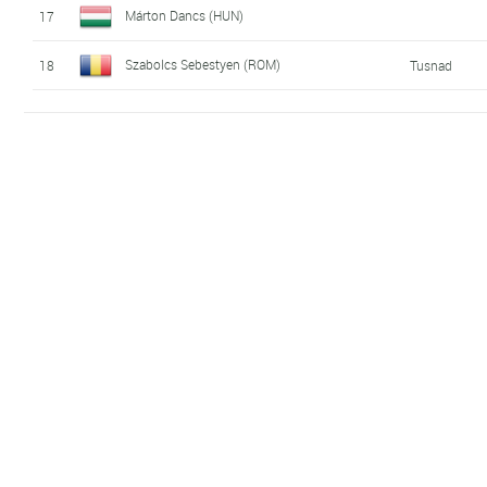
Márton Dancs (HUN)
17
Szabolcs Sebestyen (ROM)
18
Tusnad