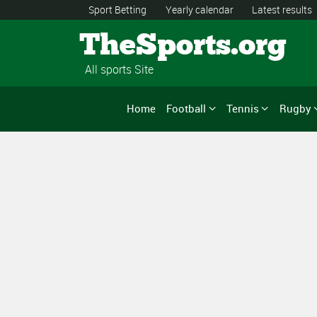
Sport Betting
Yearly calendar
Latest results
TheSports.org
All sports Site
Home
Football
Tennis
Rugby