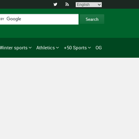


Winter sports
Athletics
+50 Sports
OG