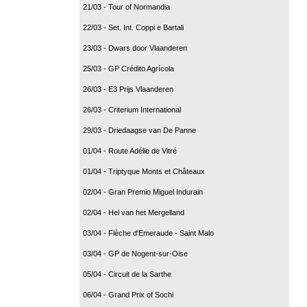
21/03 - Tour of Normandia
22/03 - Set. Int. Coppi e Bartali
23/03 - Dwars door Vlaanderen
25/03 - GP Crédito Agrícola
26/03 - E3 Prijs Vlaanderen
26/03 - Criterium International
29/03 - Driedaagse van De Panne
01/04 - Route Adélie de Vitré
01/04 - Triptyque Monts et Châteaux
02/04 - Gran Premio Miguel Indurain
02/04 - Hel van het Mergelland
03/04 - Flèche d'Emeraude - Saint Malo
03/04 - GP de Nogent-sur-Oise
05/04 - Circuit de la Sarthe
06/04 - Grand Prix of Sochi