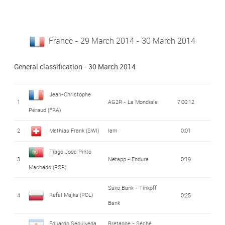
France - 29 March 2014 - 30 March 2014
General classification - 30 March 2014
Jean-Christophe
1
AG2R - La Mondiale
7:00:12
Péraud (FRA)
2
Mathias Frank (SWI)
Iam
0:01
Tiago Jose Pinto
3
Netapp - Endura
0:19
Machado (POR)
Saxo Bank - Tinkoff
Rafal Majka (POL)
4
0:25
Bank
Eduardo Sepúlveda
Bretagne - Séché