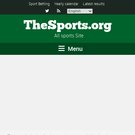
Sport Betting
Yearly calendar
Latest results


TheSports.org
All sports Site
Menu