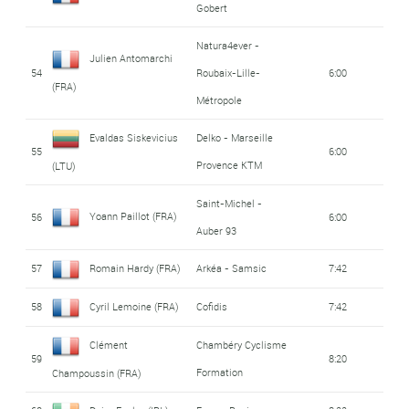
Gobert
Natura4ever -
Julien Antomarchi
54
Roubaix-Lille-
6:00
(FRA)
Métropole
Evaldas Siskevicius
Delko - Marseille
55
6:00
Provence KTM
(LTU)
Saint-Michel -
Yoann Paillot (FRA)
56
6:00
Auber 93
57
Romain Hardy (FRA)
Arkéa - Samsic
7:42
58
Cyril Lemoine (FRA)
Cofidis
7:42
Clément
Chambéry Cyclisme
59
8:20
Formation
Champoussin (FRA)