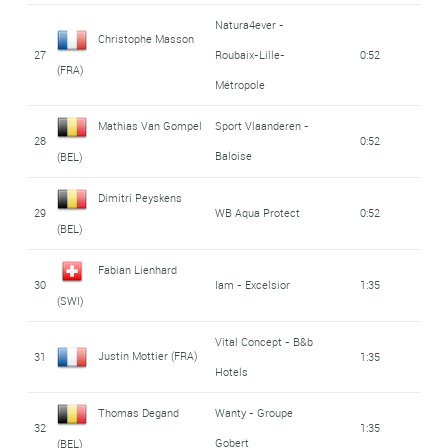
Natura4ever -
Christophe Masson
27
Roubaix-Lille-
0:52
(FRA)
Métropole
Mathias Van Gompel
Sport Vlaanderen -
28
0:52
Baloise
(BEL)
Dimitri Peyskens
29
WB Aqua Protect
0:52
(BEL)
Fabian Lienhard
30
Iam - Excelsior
1:35
(SWI)
Vital Concept - B&b
Justin Mottier (FRA)
31
1:35
Hotels
Thomas Degand
Wanty - Groupe
32
1:35
Gobert
(BEL)