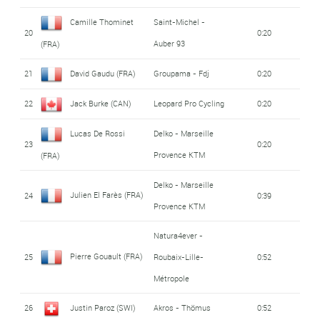
Camille Thominet
Saint-Michel -
20
0:20
Auber 93
(FRA)
21
David Gaudu (FRA)
Groupama - Fdj
0:20
22
Jack Burke (CAN)
Leopard Pro Cycling
0:20
Lucas De Rossi
Delko - Marseille
23
0:20
Provence KTM
(FRA)
Delko - Marseille
Julien El Farès (FRA)
24
0:39
Provence KTM
Natura4ever -
Pierre Gouault (FRA)
25
Roubaix-Lille-
0:52
Métropole
26
Justin Paroz (SWI)
Akros - Thömus
0:52