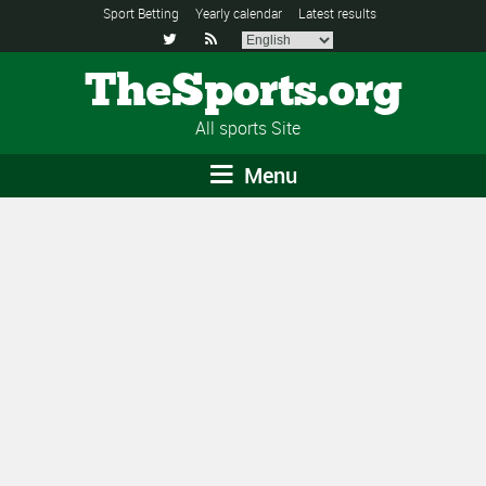
Sport Betting
Yearly calendar
Latest results


TheSports.org
All sports Site
Menu