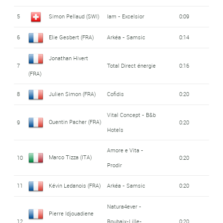
5
Simon Pellaud (SWI)
Iam - Excelsior
0:09
6
Elie Gesbert (FRA)
Arkéa - Samsic
0:14
Jonathan Hivert
7
Total Direct énergie
0:16
(FRA)
8
Julien Simon (FRA)
Cofidis
0:20
Vital Concept - B&b
Quentin Pacher (FRA)
9
0:20
Hotels
Amore e Vita -
Marco Tizza (ITA)
10
0:20
Prodir
11
Kévin Ledanois (FRA)
Arkéa - Samsic
0:20
Natura4ever -
Pierre Idjouadiene
12
Roubaix-Lille-
0:20