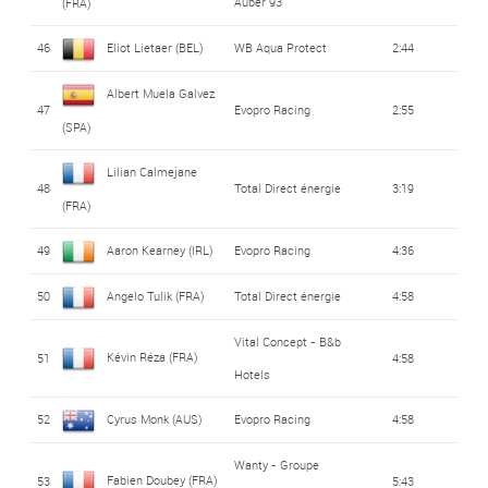
Auber 93
(FRA)
46
Eliot Lietaer (BEL)
WB Aqua Protect
2:44
Albert Muela Galvez
47
Evopro Racing
2:55
(SPA)
Lilian Calmejane
48
Total Direct énergie
3:19
(FRA)
49
Aaron Kearney (IRL)
Evopro Racing
4:36
50
Angelo Tulik (FRA)
Total Direct énergie
4:58
Vital Concept - B&b
Kévin Réza (FRA)
51
4:58
Hotels
52
Cyrus Monk (AUS)
Evopro Racing
4:58
Wanty - Groupe
Fabien Doubey (FRA)
53
5:43