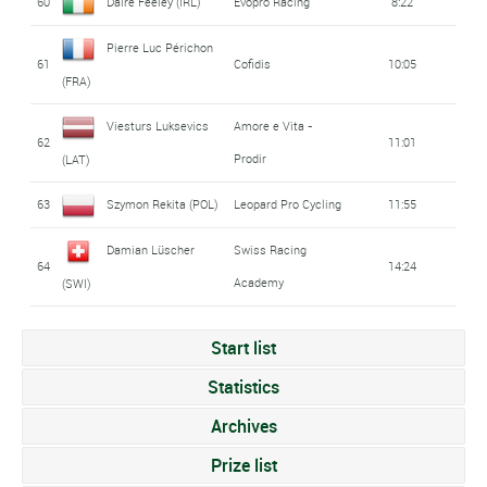
60
Daire Feeley (IRL)
Evopro Racing
8:22
Pierre Luc Périchon
61
Cofidis
10:05
(FRA)
Viesturs Luksevics
Amore e Vita -
62
11:01
Prodir
(LAT)
63
Szymon Rekita (POL)
Leopard Pro Cycling
11:55
Damian Lüscher
Swiss Racing
64
14:24
Academy
(SWI)
Start list
Statistics
Archives
Prize list