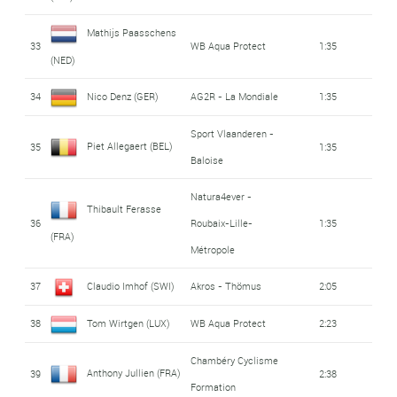
Mathijs Paasschens
33
WB Aqua Protect
1:35
(NED)
34
Nico Denz (GER)
AG2R - La Mondiale
1:35
Sport Vlaanderen -
Piet Allegaert (BEL)
35
1:35
Baloise
Natura4ever -
Thibault Ferasse
36
Roubaix-Lille-
1:35
(FRA)
Métropole
37
Claudio Imhof (SWI)
Akros - Thömus
2:05
38
Tom Wirtgen (LUX)
WB Aqua Protect
2:23
Chambéry Cyclisme
Anthony Jullien (FRA)
39
2:38
Formation