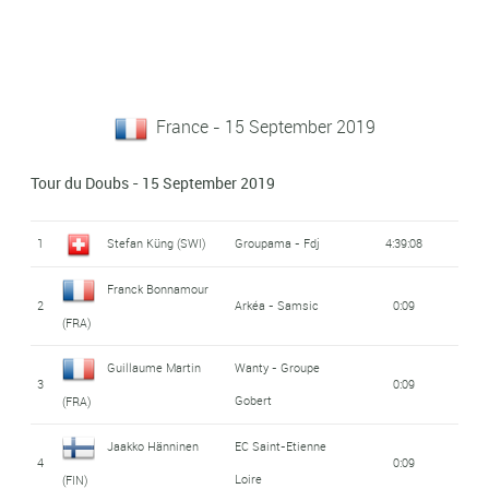
France - 15 September 2019
Tour du Doubs - 15 September 2019
1
Stefan Küng (SWI)
Groupama - Fdj
4:39:08
Franck Bonnamour
2
Arkéa - Samsic
0:09
(FRA)
Guillaume Martin
Wanty - Groupe
3
0:09
Gobert
(FRA)
Jaakko Hänninen
EC Saint-Etienne
4
0:09
Loire
(FIN)