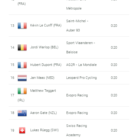
(FRA)
Métropole
Saint-Michel -
Kévin Le Cunff (FRA)
13
0:20
Auber 93
Sport Vlaanderen -
Jordi Warlop (BEL)
14
0:20
Baloise
15
Hubert Dupont (FRA)
AG2R - La Mondiale
0:20
16
Jan Maas (NED)
Leopard Pro Cycling
0:20
Matthew Teggart
17
Evopro Racing
0:20
(IRL)
18
Aaron Gate (NZL)
Evopro Racing
0:20
Swiss Racing
Lukas Rüegg (SWI)
19
0:20
Academy