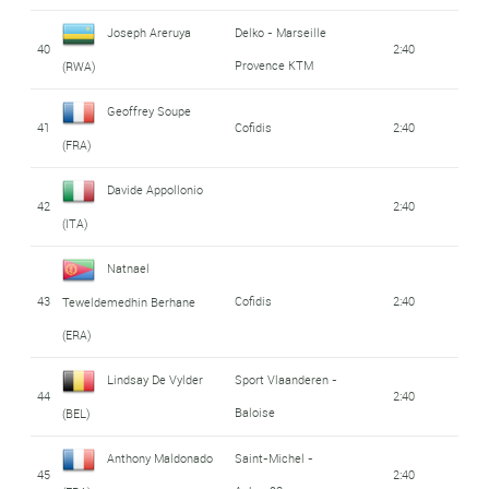
Joseph Areruya
Delko - Marseille
40
2:40
Provence KTM
(RWA)
Geoffrey Soupe
41
Cofidis
2:40
(FRA)
Davide Appollonio
42
2:40
(ITA)
Natnael
43
Cofidis
2:40
Teweldemedhin Berhane
(ERA)
Lindsay De Vylder
Sport Vlaanderen -
44
2:40
Baloise
(BEL)
Anthony Maldonado
Saint-Michel -
45
2:40