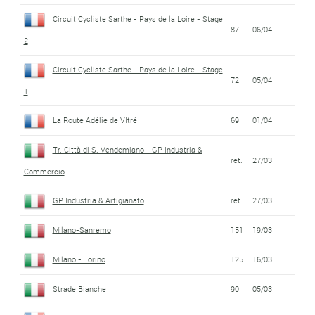
Circuit Cycliste Sarthe - Pays de la Loire - Stage
87
06/04
2
Circuit Cycliste Sarthe - Pays de la Loire - Stage
72
05/04
1
La Route Adélie de VItré
69
01/04
Tr. Città di S. Vendemiano - GP Industria &
ret.
27/03
Commercio
GP Industria & Artigianato
ret.
27/03
Milano-Sanremo
151
19/03
Milano - Torino
125
16/03
Strade Bianche
90
05/03