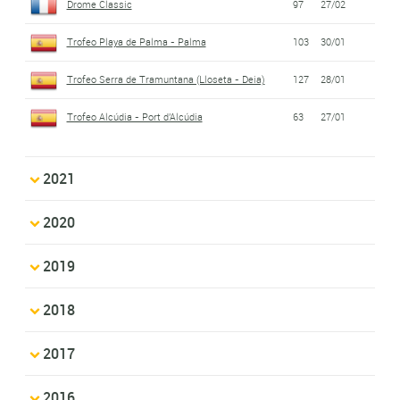
Drome Classic
97
27/02
Trofeo Playa de Palma - Palma
103
30/01
Trofeo Serra de Tramuntana (Lloseta - Deia)
127
28/01
Trofeo Alcúdia - Port d'Alcúdia
63
27/01
2021
2020
2019
2018
2017
2016