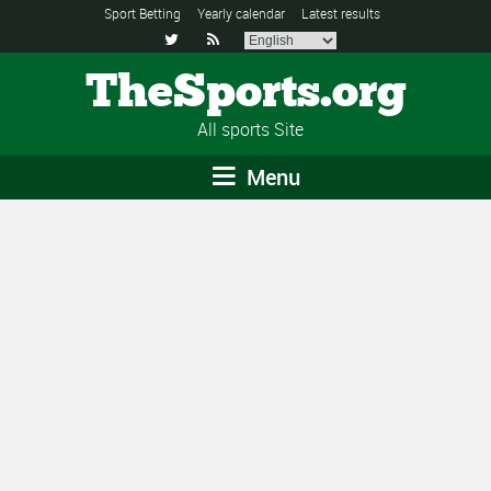
Sport Betting
Yearly calendar
Latest results


TheSports.org
All sports Site
Menu