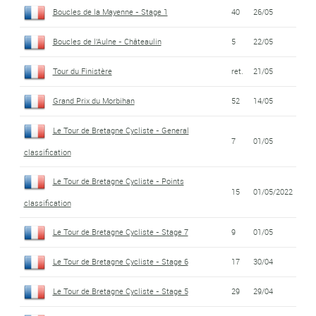
Boucles de la Mayenne - Stage 1
40
26/05
Boucles de l'Aulne - Châteaulin
5
22/05
Tour du Finistère
ret.
21/05
Grand Prix du Morbihan
52
14/05
Le Tour de Bretagne Cycliste - General
7
01/05
classification
Le Tour de Bretagne Cycliste - Points
15
01/05/2022
classification
Le Tour de Bretagne Cycliste - Stage 7
9
01/05
Le Tour de Bretagne Cycliste - Stage 6
17
30/04
Le Tour de Bretagne Cycliste - Stage 5
29
29/04