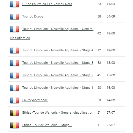
GP de Fourmies / La Voix du Nord
23
11/09
Tour du Doubs
38
04/09
Tour du Limousin - Nouvelle Aquitaine - General
42
19/08
classification
Tour du Limousin - Nouvelle Aquitaine - Stage 4
12
19/08
Tour du Limousin - Nouvelle Aquitaine - Stage 3
52
18/08
Tour du Limousin - Nouvelle Aquitaine - Stage 2
45
17/08
Tour du Limousin - Nouvelle Aquitaine - Stage 1
20
16/08
La Polynormande
59
14/08
Ethias-Tour de Wallonie - General classification
21
27/07
Ethias-Tour de Wallonie - Stage 5
11
27/07