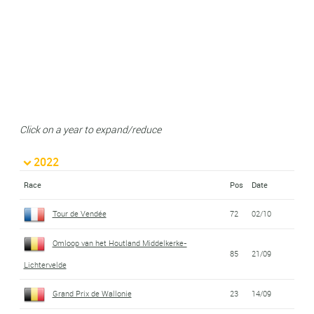
Click on a year to expand/reduce
2022
Race
Pos
Date
Tour de Vendée
72
02/10
Omloop van het Houtland Middelkerke-
85
21/09
Lichtervelde
Grand Prix de Wallonie
23
14/09