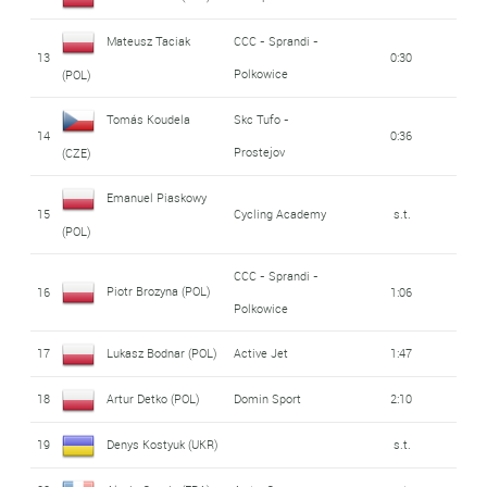
Mateusz Taciak
CCC - Sprandi -
13
0:30
Polkowice
(POL)
Tomás Koudela
Skc Tufo -
14
0:36
Prostejov
(CZE)
Emanuel Piaskowy
15
Cycling Academy
s.t.
(POL)
CCC - Sprandi -
Piotr Brozyna (POL)
16
1:06
Polkowice
17
Lukasz Bodnar (POL)
Active Jet
1:47
18
Artur Detko (POL)
Domin Sport
2:10
19
Denys Kostyuk (UKR)
s.t.