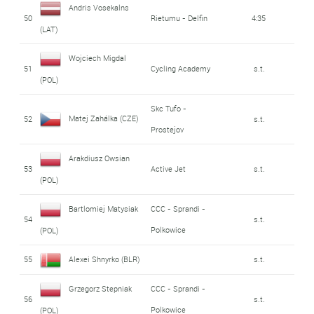
Andris Vosekalns
50
Rietumu - Delfin
4:35
(LAT)
Wojciech Migdal
51
Cycling Academy
s.t.
(POL)
Skc Tufo -
Matej Zahálka (CZE)
52
s.t.
Prostejov
Arakdiusz Owsian
53
Active Jet
s.t.
(POL)
Bartlomiej Matysiak
CCC - Sprandi -
54
s.t.
Polkowice
(POL)
55
Alexei Shnyrko (BLR)
s.t.
Grzegorz Stepniak
CCC - Sprandi -
56
s.t.
Polkowice
(POL)