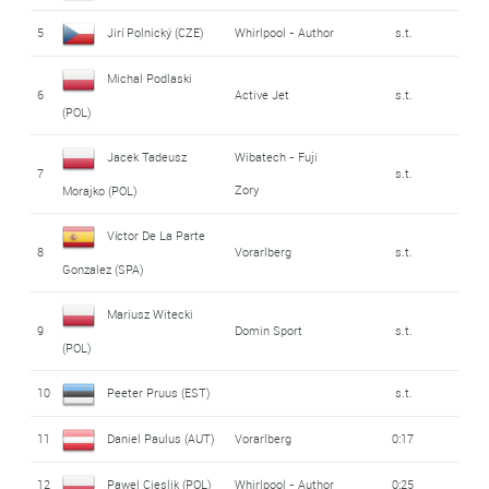
5
Jirí Polnický (CZE)
Whirlpool - Author
s.t.
Michal Podlaski
6
Active Jet
s.t.
(POL)
Jacek Tadeusz
Wibatech - Fuji
7
s.t.
Zory
Morajko (POL)
Víctor De La Parte
8
Vorarlberg
s.t.
Gonzalez (SPA)
Mariusz Witecki
9
Domin Sport
s.t.
(POL)
10
Peeter Pruus (EST)
s.t.
11
Daniel Paulus (AUT)
Vorarlberg
0:17
12
Pawel Cieslik (POL)
Whirlpool - Author
0:25