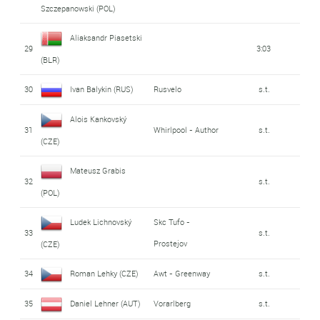
Szczepanowski (POL)
Aliaksandr Piasetski
29
3:03
(BLR)
30
Ivan Balykin (RUS)
Rusvelo
s.t.
Alois Kankovský
31
Whirlpool - Author
s.t.
(CZE)
Mateusz Grabis
32
s.t.
(POL)
Ludek Lichnovský
Skc Tufo -
33
s.t.
Prostejov
(CZE)
34
Roman Lehky (CZE)
Awt - Greenway
s.t.
35
Daniel Lehner (AUT)
Vorarlberg
s.t.