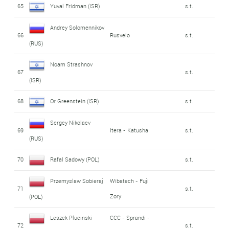
65
Yuval Fridman (ISR)
s.t.
Andrey Solomennikov
66
Rusvelo
s.t.
(RUS)
Noam Strashnov
67
s.t.
(ISR)
68
Or Greenstein (ISR)
s.t.
Sergey Nikolaev
69
Itera - Katusha
s.t.
(RUS)
70
Rafal Sadowy (POL)
s.t.
Przemyslaw Sobieraj
Wibatech - Fuji
71
s.t.
Zory
(POL)
Leszek Plucinski
CCC - Sprandi -
72
s.t.