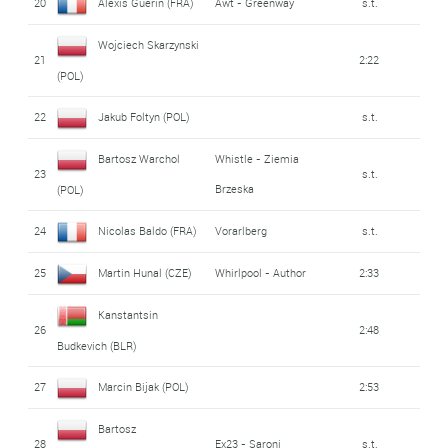
20
Alexis Guerin (FRA)
Awt - Greenway
s.t.
Wojciech Skarzynski
21
2:22
(POL)
22
Jakub Foltyn (POL)
s.t.
Bartosz Warchol
Whistle - Ziemia
23
s.t.
Brzeska
(POL)
24
Nicolas Baldo (FRA)
Vorarlberg
s.t.
25
Martin Hunal (CZE)
Whirlpool - Author
2:33
Kanstantsin
26
2:48
Budkevich (BLR)
27
Marcin Bijak (POL)
2:53
Bartosz
28
Ex23 - Saroni
s.t.