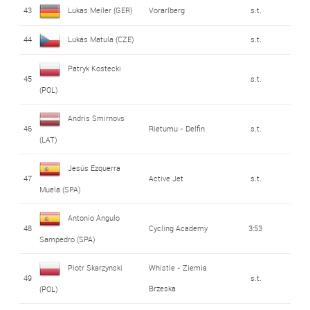
43
Lukas Meiler (GER)
Vorarlberg
s.t.
44
Lukás Matula (CZE)
s.t.
Patryk Kostecki
45
s.t.
(POL)
Andris Smirnovs
46
Rietumu - Delfin
s.t.
(LAT)
Jesús Ezquerra
47
Active Jet
s.t.
Muela (SPA)
Antonio Angulo
48
Cycling Academy
3:53
Sampedro (SPA)
Piotr Skarzynski
Whistle - Ziemia
49
s.t.
Brzeska
(POL)