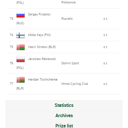
Polkowice
(POL)
Sergey Firsanov
73
Rusvelo
s.t.
(RUS)
74
Mikko Kejo (FIN)
s.t.
75
Vasili Strokov (BLR)
s.t.
Jaroslaw Rebiewski
76
Domin Sport
s.t.
(POL)
Hardzei Tsishchanka
77
Minsk Cycling Club
s.t.
(BLR)
Statistics
Archives
Prize list