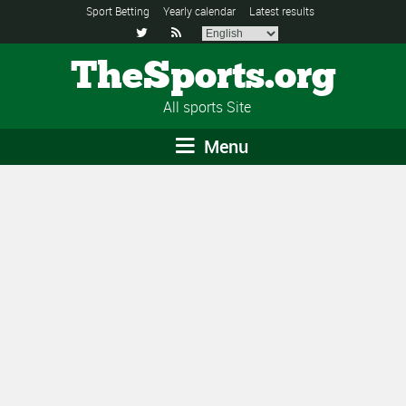
Sport Betting
Yearly calendar
Latest results


TheSports.org
All sports Site
Menu