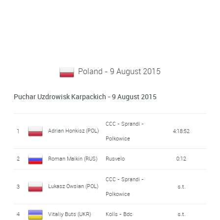
Poland - 9 August 2015
Puchar Uzdrowisk Karpackich - 9 August 2015
CCC - Sprandi -
Adrian Honkisz (POL)
1
4:18:52
Polkowice
2
Roman Maikin (RUS)
Rusvelo
0:12
CCC - Sprandi -
Lukasz Owsian (POL)
3
s.t.
Polkowice
4
Vitaliy Buts (UKR)
Kolls - Bdc
s.t.