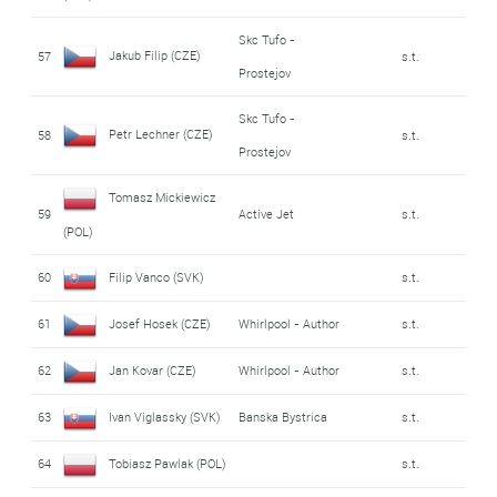
Skc Tufo -
Jakub Filip (CZE)
57
s.t.
Prostejov
Skc Tufo -
Petr Lechner (CZE)
58
s.t.
Prostejov
Tomasz Mickiewicz
59
Active Jet
s.t.
(POL)
60
Filip Vanco (SVK)
s.t.
61
Josef Hosek (CZE)
Whirlpool - Author
s.t.
62
Jan Kovar (CZE)
Whirlpool - Author
s.t.
63
Ivan Viglassky (SVK)
Banska Bystrica
s.t.
64
Tobiasz Pawlak (POL)
s.t.