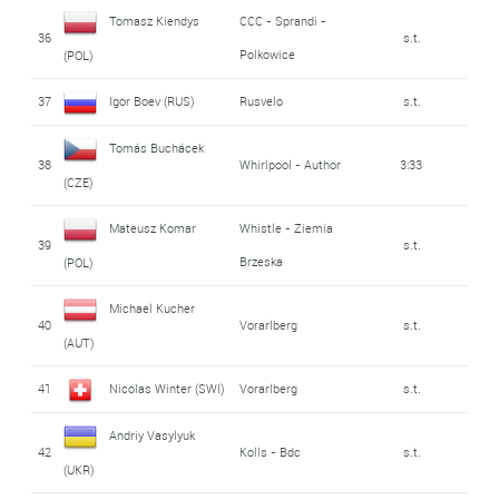
Tomasz Kiendys
CCC - Sprandi -
36
s.t.
Polkowice
(POL)
37
Igor Boev (RUS)
Rusvelo
s.t.
Tomás Buchácek
38
Whirlpool - Author
3:33
(CZE)
Mateusz Komar
Whistle - Ziemia
39
s.t.
Brzeska
(POL)
Michael Kucher
40
Vorarlberg
s.t.
(AUT)
41
Nicolas Winter (SWI)
Vorarlberg
s.t.
Andriy Vasylyuk
42
Kolls - Bdc
s.t.
(UKR)