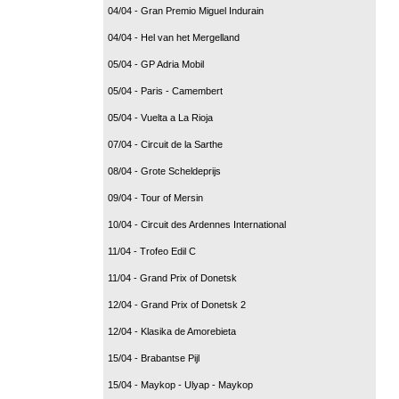
04/04 - Gran Premio Miguel Indurain
04/04 - Hel van het Mergelland
05/04 - GP Adria Mobil
05/04 - Paris - Camembert
05/04 - Vuelta a La Rioja
07/04 - Circuit de la Sarthe
08/04 - Grote Scheldeprijs
09/04 - Tour of Mersin
10/04 - Circuit des Ardennes International
11/04 - Trofeo Edil C
11/04 - Grand Prix of Donetsk
12/04 - Grand Prix of Donetsk 2
12/04 - Klasika de Amorebieta
15/04 - Brabantse Pijl
15/04 - Maykop - Ulyap - Maykop