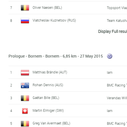
Oliver Naesen (BEL)
7
Topsport Vla
Viatcheslav Kuznetsov (RUS)
8
Team Katush
Display Full resu
Huub Duyn (NED)
9
Roompot
Frederik Backaert (BEL)
10
Wanty - Grou
Prologue - Bornem - Bornem - 6,85 km - 27 May 2015
Rudy Molard (FRA)
11
Cofidis
Nicolas Vereecken (BEL)
12
3M
Matthias Brändle (AUT)
1
Iam
Thomas Sprengers (BEL)
13
Topsport Vla
Rohan Dennis (AUS)
2
BMC Racing
Yves Lampaert (BEL)
14
Etixx - Quick
Gaëtan Bille (BEL)
3
Verandas Wi
Gregory Habeaux (BEL)
15
Wallonie - Br
Martin Elmiger (SWI)
4
Iam
Artem Ovechkin (RUS)
16
Rusvelo
Greg Van Avermaet (BEL)
5
BMC Racing