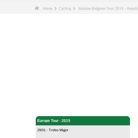
Home
Cycling
Baloise Belgium Tour 2015 - Result
Cycling - Home
Europe Tour - 2015
29/01 - Trofeo Migjor