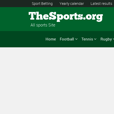
Sport Betting
Yearly calendar
Latest results
TheSports.org
All sports Site
Home
Football
Tennis
Rugby