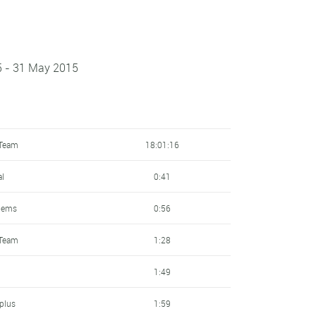
5 - 31 May 2015
 Team
18:01:16
al
0:41
llems
0:56
 Team
1:28
1:49
plus
1:59