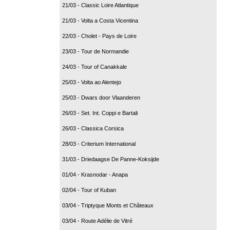
21/03 - Classic Loire Atlantique
21/03 - Volta a Costa Vicentina
22/03 - Cholet - Pays de Loire
23/03 - Tour de Normandie
24/03 - Tour of Canakkale
25/03 - Volta ao Alentejo
25/03 - Dwars door Vlaanderen
26/03 - Set. Int. Coppi e Bartali
26/03 - Classica Corsica
28/03 - Criterium International
31/03 - Driedaagse De Panne-Koksijde
01/04 - Krasnodar - Anapa
02/04 - Tour of Kuban
03/04 - Triptyque Monts et Châteaux
03/04 - Route Adélie de Vitré