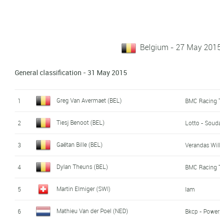
Belgium - 27 May 201
General classification - 31 May 2015
Greg Van Avermaet (BEL)
1
BMC Racing
Tiesj Benoot (BEL)
2
Lotto - Soud
Gaëtan Bille (BEL)
3
Verandas Wi
Dylan Theuns (BEL)
4
BMC Racing
Martin Elmiger (SWI)
5
Iam
Mathieu Van der Poel (NED)
6
Bkcp - Power