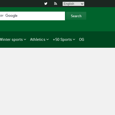


Winter sports
Athletics
+50 Sports
OG