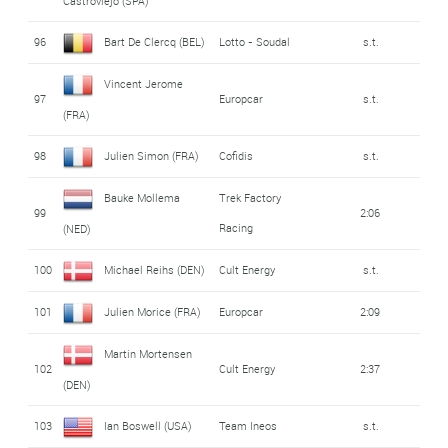
Castroviejo (SPA)
96
Bart De Clercq (BEL)
Lotto - Soudal
s.t.
Vincent Jerome
97
Europcar
s.t.
(FRA)
98
Julien Simon (FRA)
Cofidis
s.t.
Bauke Mollema
Trek Factory
99
2:06
Racing
(NED)
100
Michael Reihs (DEN)
Cult Energy
s.t.
101
Julien Morice (FRA)
Europcar
2:09
Martin Mortensen
102
Cult Energy
2:37
(DEN)
103
Ian Boswell (USA)
Team Ineos
s.t.