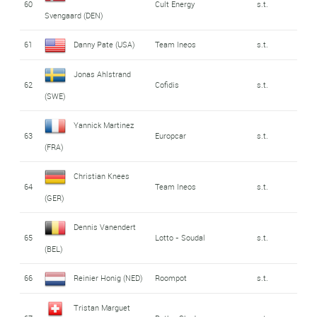
60
Cult Energy
s.t.
Svengaard (DEN)
61
Danny Pate (USA)
Team Ineos
s.t.
Jonas Ahlstrand
62
Cofidis
s.t.
(SWE)
Yannick Martinez
63
Europcar
s.t.
(FRA)
Christian Knees
64
Team Ineos
s.t.
(GER)
Dennis Vanendert
65
Lotto - Soudal
s.t.
(BEL)
66
Reinier Honig (NED)
Roompot
s.t.
Tristan Marguet