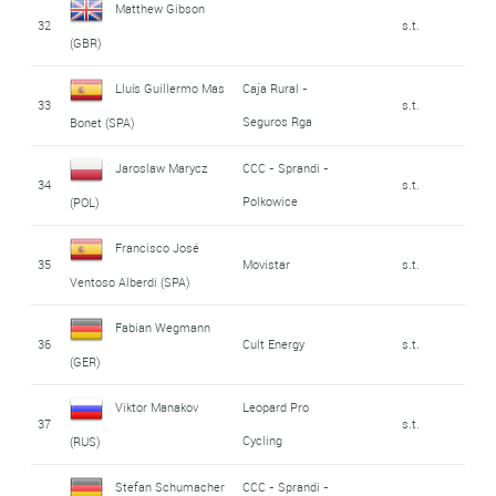
Matthew Gibson
32
s.t.
(GBR)
Lluís Guillermo Mas
Caja Rural -
33
s.t.
Seguros Rga
Bonet (SPA)
Jaroslaw Marycz
CCC - Sprandi -
34
s.t.
Polkowice
(POL)
Francisco José
35
Movistar
s.t.
Ventoso Alberdi (SPA)
Fabian Wegmann
36
Cult Energy
s.t.
(GER)
Viktor Manakov
Leopard Pro
37
s.t.
Cycling
(RUS)
Stefan Schumacher
CCC - Sprandi -