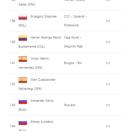
Salas (SPA)
Grzegorz Stepniak
CCC - Sprandi -
139
s.t.
Polkowice
(POL)
Heiner Rodrigo Parra
Caja Rural -
140
s.t.
Seguros Rga
Bustamente (COL)
Víctor Martín
141
Burgos - BH
s.t.
Hernandez (SPA)
Illart Zuazubiskar
142
s.t.
Gallastegi (SPA)
Alexander Serov
143
Rusvelo
s.t.
(RUS)
Alexey Kurbatov
144
s.t.
(RUS)