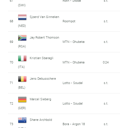
67
Roth - Skoda
s.t.
(SWI)
Sjoerd Van Ginneken
68
Roompot
s.t.
(NED)
Jay Robert Thomson
69
MTN - Qhubeka
s.t.
(RSA)
Kristian Sbaragli
70
MTN - Qhubeka
0:24
(ITA)
Jens Debusschere
71
Lotto - Soudal
s.t.
(BEL)
Marcel Sieberg
72
Lotto - Soudal
s.t.
(GER)
Shane Archbold
73
Bora - Argon 18
s.t.