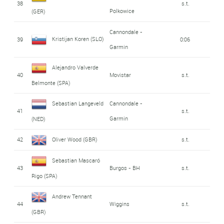
38
s.t.
Polkowice
(GER)
Cannondale -
Kristijan Koren (SLO)
39
0:06
Garmin
Alejandro Valverde
40
Movistar
s.t.
Belmonte (SPA)
Sebastian Langeveld
Cannondale -
41
s.t.
Garmin
(NED)
42
Oliver Wood (GBR)
s.t.
Sebastian Mascaró
43
Burgos - BH
s.t.
Rigo (SPA)
Andrew Tennant
44
Wiggins
s.t.
(GBR)