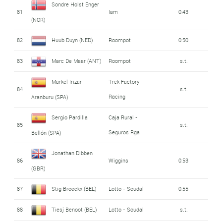
Sondre Holst Enger
81
Iam
0:43
(NOR)
82
Huub Duyn (NED)
Roompot
0:50
83
Marc De Maar (ANT)
Roompot
s.t.
Markel Irizar
Trek Factory
84
s.t.
Racing
Aranburu (SPA)
Sergio Pardilla
Caja Rural -
85
s.t.
Seguros Rga
Bellón (SPA)
Jonathan Dibben
86
Wiggins
0:53
(GBR)
87
Stig Broeckx (BEL)
Lotto - Soudal
0:55
88
Tiesj Benoot (BEL)
Lotto - Soudal
s.t.