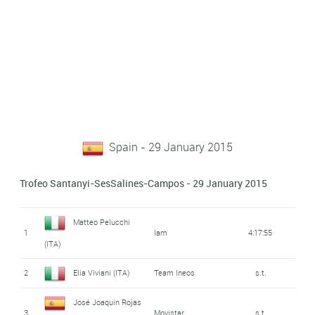
Spain - 29 January 2015
Trofeo Santanyi-SesSalines-Campos - 29 January 2015
Matteo Pelucchi
1
Iam
4:17:55
(ITA)
2
Elia Viviani (ITA)
Team Ineos
s.t.
José Joaquin Rojas
3
Movistar
s.t.