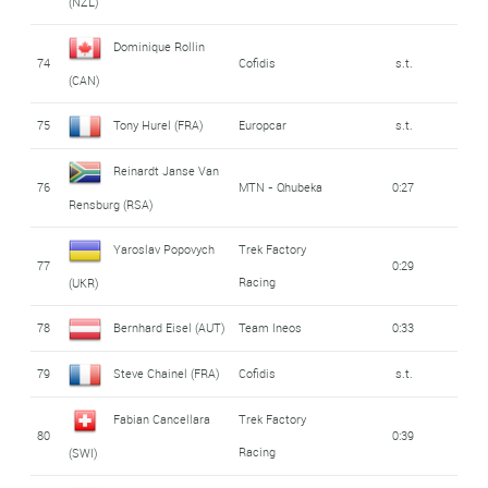
(NZL)
Dominique Rollin
74
Cofidis
s.t.
(CAN)
75
Tony Hurel (FRA)
Europcar
s.t.
Reinardt Janse Van
76
MTN - Qhubeka
0:27
Rensburg (RSA)
Yaroslav Popovych
Trek Factory
77
0:29
Racing
(UKR)
78
Bernhard Eisel (AUT)
Team Ineos
0:33
79
Steve Chainel (FRA)
Cofidis
s.t.
Fabian Cancellara
Trek Factory
80
0:39
Racing
(SWI)