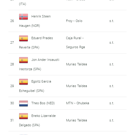
(ITA)
Henrik Steen
26
Froy - Oslo
s.t.
Haugen (NOR)
Eduard Prades
Caja Rural -
27
s.t.
Seguros Rga
Reverte (SPA)
Jon Ander Insausti
28
Murias Taldea
s.t.
Irastorza (SPA)
Egoitz Garcia
29
Murias Taldea
s.t.
Echeguibel (SPA)
30
Theo Bos (NED)
MTN - Qhubeka
s.t.
Eneko Lizarralde
31
Murias Taldea
s.t.
Delgado (SPA)