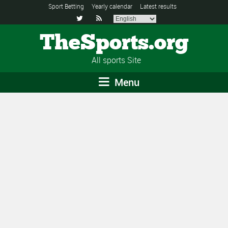
Sport Betting
Yearly calendar
Latest results


TheSports.org
All sports Site
Menu