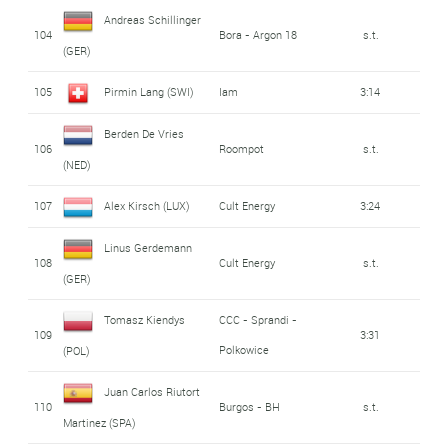
Andreas Schillinger
104
Bora - Argon 18
s.t.
(GER)
105
Pirmin Lang (SWI)
Iam
3:14
Berden De Vries
106
Roompot
s.t.
(NED)
107
Alex Kirsch (LUX)
Cult Energy
3:24
Linus Gerdemann
108
Cult Energy
s.t.
(GER)
Tomasz Kiendys
CCC - Sprandi -
109
3:31
Polkowice
(POL)
Juan Carlos Riutort
110
Burgos - BH
s.t.
Martinez (SPA)