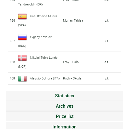
Tandrevold (NOR)
Unai Itziarte Munoz
166
Murias Taldea
s.t.
(SPA)
Evgeny Kovalev
167
s.t.
(RUS)
Nikolai Tefre Lunder
168
Froy - Oslo
s.t.
(NOR)
169
Alessio Bottura (ITA)
Roth - Skoda
s.t.
Statistics
Archives
Prize list
Information