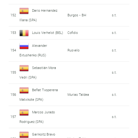
Dario Hernandez
152
Burgos - BH
s.t.
Illana (SPA)
153
Louis Verhelst (BEL)
Cofidis
s.t.
Alexander
154
Rusvelo
s.t.
Evtushenko (RUS)
Sebastián Mora
155
s.t.
Vedri (SPA)
Beñat Txoperena
156
Murias Taldea
s.t.
Matxikote (SPA)
Marcos Jurado
157
s.t.
Rodriguez (SPA)
Garikoitz Bravo