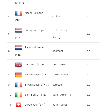
Gil (SPA)
Nacer Bouhanni
4
Cofidis
s.t.
(FRA)
Danny Van Poppel
Trek Factory
5
s.t.
Racing
(NED)
Raymond Kreder
6
Roompot
s.t.
(NED)
7
Ben Swift (GBR)
Team Ineos
s.t.
8
André Greipel (GER)
Lotto - Soudal
s.t.
9
Bryan Coquard (FRA)
Europcar
s.t.
10
Sam Bennett (IRL)
Bora - Argon 18
s.t.
11
Lukas Jaun (SWI)
Roth - Skoda
s.t.