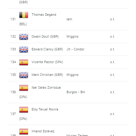
(GBR)
Thomas Degand
131
Iam
s.t.
(BEL)
132
Owain Doull (GBR)
Wiggins
s.t.
133
Edward Clancy (GBR)
Jlt - Condor
s.t.
134
Vicente Pastor (SPA)
s.t.
135
Mark Christian (GBR)
Wiggins
s.t.
Ibai Salas Zorrozua
136
Burgos - BH
s.t.
(SPA)
Eloy Teruel Rovira
137
s.t.
(SPA)
Imanol Estévez
138
Murias Taldea
s.t.