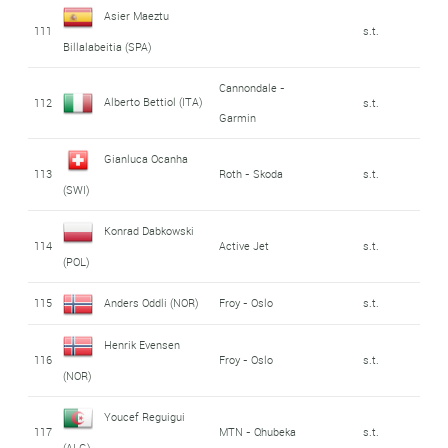
Asier Maeztu
111
s.t.
Billalabeitia (SPA)
Cannondale -
Alberto Bettiol (ITA)
112
s.t.
Garmin
Gianluca Ocanha
113
Roth - Skoda
s.t.
(SWI)
Konrad Dabkowski
114
Active Jet
s.t.
(POL)
115
Anders Oddli (NOR)
Froy - Oslo
s.t.
Henrik Evensen
116
Froy - Oslo
s.t.
(NOR)
Youcef Reguigui
117
MTN - Qhubeka
s.t.
(ALG)