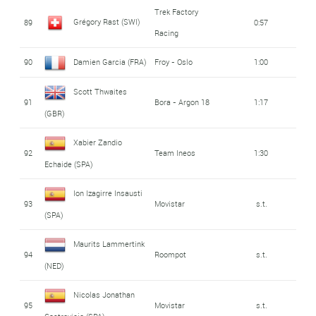
Trek Factory
Grégory Rast (SWI)
89
0:57
Racing
90
Damien Garcia (FRA)
Froy - Oslo
1:00
Scott Thwaites
91
Bora - Argon 18
1:17
(GBR)
Xabier Zandio
92
Team Ineos
1:30
Echaide (SPA)
Ion Izagirre Insausti
93
Movistar
s.t.
(SPA)
Maurits Lammertink
94
Roompot
s.t.
(NED)
Nicolas Jonathan
95
Movistar
s.t.