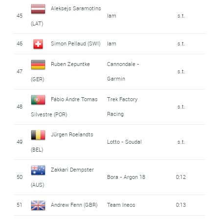
Aleksejs Saramotins
45
Iam
s.t.
(LAT)
46
Simon Pellaud (SWI)
Iam
s.t.
Ruben Zepuntke
Cannondale -
47
s.t.
Garmin
(GER)
Fábio Andre Tomas
Trek Factory
48
s.t.
Racing
Silvestre (POR)
Jürgen Roelandts
49
Lotto - Soudal
s.t.
(BEL)
Zakkari Dempster
50
Bora - Argon 18
0:12
(AUS)
51
Andrew Fenn (GBR)
Team Ineos
0:13