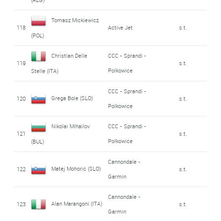
Tomasz Mickiewicz
118
Active Jet
s.t.
(POL)
Christian Delle
CCC - Sprandi -
119
s.t.
Polkowice
Stelle (ITA)
CCC - Sprandi -
Grega Bole (SLO)
120
s.t.
Polkowice
Nikolai Mihailov
CCC - Sprandi -
121
s.t.
Polkowice
(BUL)
Cannondale -
Matej Mohoric (SLO)
122
s.t.
Garmin
Cannondale -
Alan Marangoni (ITA)
123
s.t.
Garmin