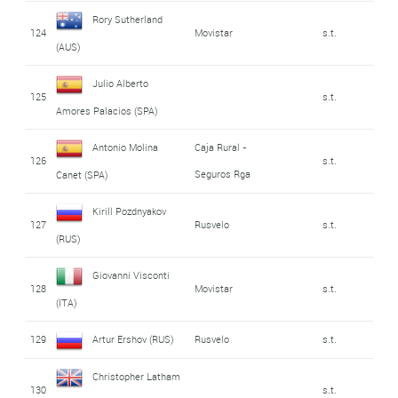
Rory Sutherland
124
Movistar
s.t.
(AUS)
Julio Alberto
125
s.t.
Amores Palacios (SPA)
Antonio Molina
Caja Rural -
126
s.t.
Seguros Rga
Canet (SPA)
Kirill Pozdnyakov
127
Rusvelo
s.t.
(RUS)
Giovanni Visconti
128
Movistar
s.t.
(ITA)
129
Artur Ershov (RUS)
Rusvelo
s.t.
Christopher Latham
130
s.t.