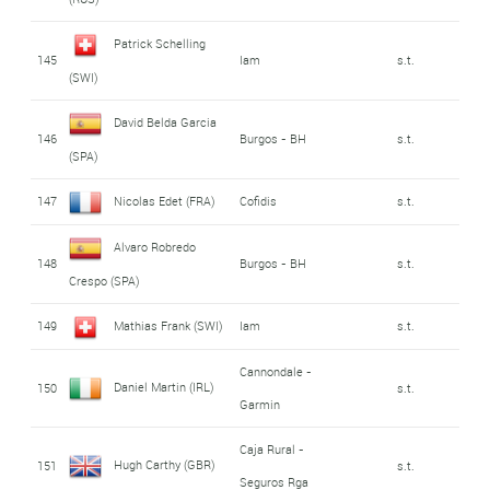
Patrick Schelling
145
Iam
s.t.
(SWI)
David Belda Garcia
146
Burgos - BH
s.t.
(SPA)
147
Nicolas Edet (FRA)
Cofidis
s.t.
Alvaro Robredo
148
Burgos - BH
s.t.
Crespo (SPA)
149
Mathias Frank (SWI)
Iam
s.t.
Cannondale -
Daniel Martin (IRL)
150
s.t.
Garmin
Caja Rural -
Hugh Carthy (GBR)
151
s.t.
Seguros Rga