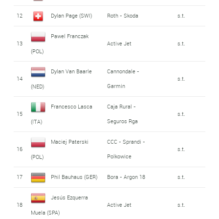
12
Dylan Page (SWI)
Roth - Skoda
s.t.
Pawel Franczak
13
Active Jet
s.t.
(POL)
Dylan Van Baarle
Cannondale -
14
s.t.
Garmin
(NED)
Francesco Lasca
Caja Rural -
15
s.t.
Seguros Rga
(ITA)
Maciej Paterski
CCC - Sprandi -
16
s.t.
Polkowice
(POL)
17
Phil Bauhaus (GER)
Bora - Argon 18
s.t.
Jesús Ezquerra
18
Active Jet
s.t.
Muela (SPA)