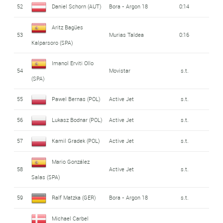
52
Daniel Schorn (AUT)
Bora - Argon 18
0:14
Aritz Bagües
53
Murias Taldea
0:16
Kalparsoro (SPA)
Imanol Erviti Ollo
54
Movistar
s.t.
(SPA)
55
Pawel Bernas (POL)
Active Jet
s.t.
56
Lukasz Bodnar (POL)
Active Jet
s.t.
57
Kamil Gradek (POL)
Active Jet
s.t.
Mario González
58
Active Jet
s.t.
Salas (SPA)
59
Ralf Matzka (GER)
Bora - Argon 18
s.t.
Michael Carbel