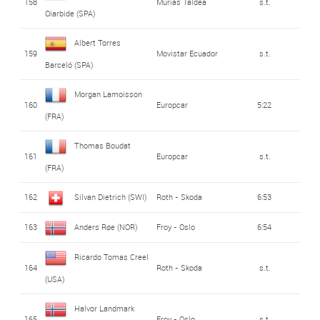
158
Murias Taldea
s.t.
Oiarbide (SPA)
Albert Torres
159
Movistar Ecuador
s.t.
Barceló (SPA)
Morgan Lamoisson
160
Europcar
5:22
(FRA)
Thomas Boudat
161
Europcar
s.t.
(FRA)
162
Silvan Dietrich (SWI)
Roth - Skoda
6:53
163
Anders Røe (NOR)
Froy - Oslo
6:54
Ricardo Tomas Creel
164
Roth - Skoda
s.t.
(USA)
Halvor Landmark
165
Froy - Oslo
s.t.