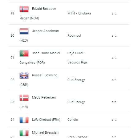
Edvald Boasson
19
MTN - Qhubeka
s.t.
Hagen (NOR)
Jesper Asselman
20
Roompot
s.t.
(NED)
José Isidro Maciel
Caja Rural -
21
s.t.
Seguros Rga
Gonçalves (POR)
Russell Downing
22
Cult Energy
s.t.
(GBR)
Mads Pedersen
23
Cult Energy
s.t.
(DEN)
24
Loïc Chetout (FRA)
Cofidis
s.t.
Michael Bresciani
25
Roth - Skoda
s.t.